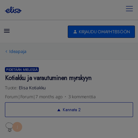
KIRJAUDU OMAYHTEISÖÖN
Ideapaja
PIDETÄÄN MIELESSÄ
Kotiakku ja varautuminen myrskyyn
Tuote
:
Elisa Kotiakku
Forum|Forum|7 months ago
3 kommenttia
Kannata
2
J