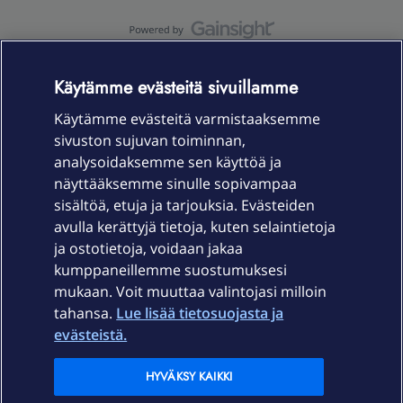
OmaYhteisö-käyttöehdot
Accessibility statement
Käytämme evästeitä sivuillamme
Käytämme evästeitä varmistaaksemme
sivuston sujuvan toiminnan,
Laitteet & liittymät
analysoidaksemme sen käyttöä ja
näyttääksemme sinulle sopivampaa
sisältöä, etuja ja tarjouksia. Evästeiden
Palvelut
avulla kerättyjä tietoja, kuten selaintietoja
ja ostotietoja, voidaan jakaa
Tuki
kumppaneillemme suostumuksesi
mukaan. Voit muuttaa valintojasi milloin
tahansa.
Lue lisää tietosuojasta ja
Ajankohtaista
evästeistä.
Elisa Oyj
HYVÄKSY KAIKKI