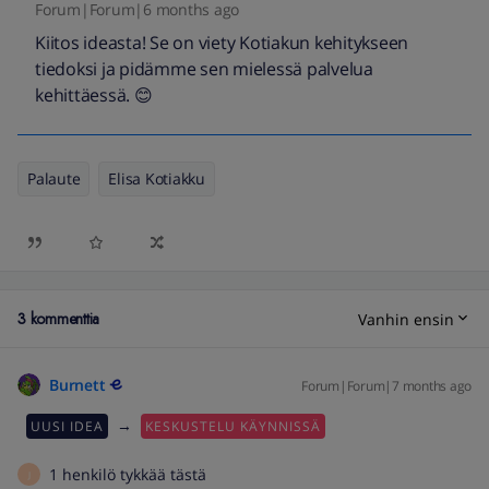
Forum|Forum|6 months ago
Kiitos ideasta! Se on viety Kotiakun kehitykseen
tiedoksi ja pidämme sen mielessä palvelua
kehittäessä. 😊
Palaute
Elisa Kotiakku
3 kommenttia
Vanhin ensin
Burnett
Forum|Forum|7 months ago
→
UUSI IDEA
KESKUSTELU KÄYNNISSÄ
1 henkilö tykkää tästä
J