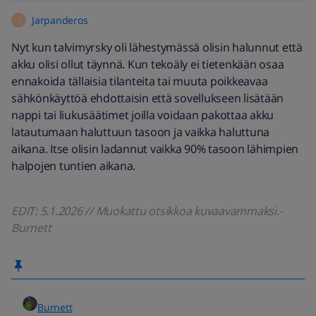
Jarpanderos
J
Nyt kun talvimyrsky oli lähestymässä olisin halunnut että
akku olisi ollut täynnä. Kun tekoäly ei tietenkään osaa
ennakoida tällaisia tilanteita tai muuta poikkeavaa
sähkönkäyttöä ehdottaisin että sovellukseen lisätään
nappi tai liukusäätimet joilla voidaan pakottaa akku
latautumaan haluttuun tasoon ja vaikka haluttuna
aikana. Itse olisin ladannut vaikka 90% tasoon lähimpien
halpojen tuntien aikana.
EDIT: 5.1.2026 // Muokattu otsikkoa kuvaavammaksi.-
Burnett
Burnett