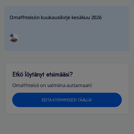
OmaYhteisön kuukausikirje kesäkuu 2026
Etkö löytänyt etsimääsi?
OmaYhteisö on valmiina auttamaan!
ESITÄ KYSYMYKSESI TÄÄLLÄ!