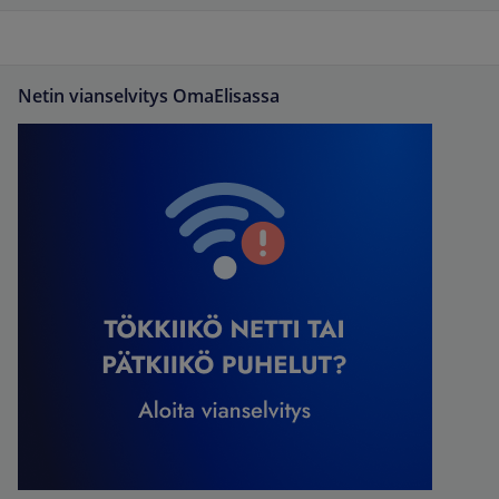
Netin vianselvitys OmaElisassa