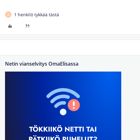
1 henkilö tykkää tästä
B
Netin vianselvitys OmaElisassa