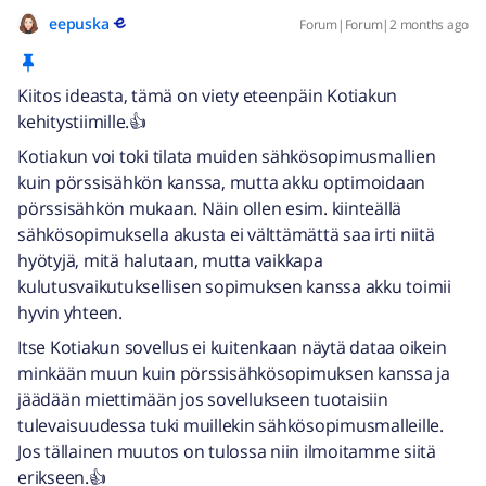
eepuska
Forum|Forum|2 months ago
Kiitos ideasta, tämä on viety eteenpäin Kotiakun
kehitystiimille.👍
Kotiakun voi toki tilata muiden sähkösopimusmallien
kuin pörssisähkön kanssa, mutta akku optimoidaan
pörssisähkön mukaan. Näin ollen esim. kiinteällä
sähkösopimuksella akusta ei välttämättä saa irti niitä
hyötyjä, mitä halutaan, mutta vaikkapa
kulutusvaikutuksellisen sopimuksen kanssa akku toimii
hyvin yhteen.
Itse Kotiakun sovellus ei kuitenkaan näytä dataa oikein
minkään muun kuin pörssisähkösopimuksen kanssa ja
jäädään miettimään jos sovellukseen tuotaisiin
tulevaisuudessa tuki muillekin sähkösopimusmalleille.
Jos tällainen muutos on tulossa niin ilmoitamme siitä
erikseen.👍