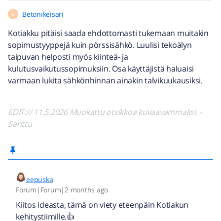
Betonikeisari
B
Kotiakku pitäisi saada ehdottomasti tukemaan muitakin
sopimustyyppejä kuin pörssisähkö. Luulisi tekoälyn
taipuvan helposti myös kiinteä- ja
kulutusvaikutussopimuksiin. Osa käyttäjistä haluaisi
varmaan lukita sähkönhinnan ainakin talvikuukausiksi.
EDIT:// 11.5.2026 Muokattu otsikkoa kuvaavammaksi. -
Santtu
eepuska
Forum|Forum|2 months ago
Kiitos ideasta, tämä on viety eteenpäin Kotiakun
kehitystiimille.👍