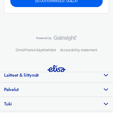
ESITÄ KYSYMYKSESI TÄÄLLÄ!
OmaYhteisö-käyttöehdot
Accessibility statement
Laitteet & liittymät
Palvelut
Tuki