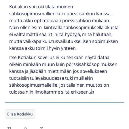
Kotiakun voi toki tilata muiden
sähkösopimusmallien kuin pörssisähkön kanssa,
mutta akku optimoidaan pörssisähkön mukaan.
Näin ollen esim. kiinteällä sähkösopimuksella akusta
ei välttämättä saa irti niitä hyötyjä, mitä halutaan,
mutta vaikkapa kulutusvaikutuksellisen sopimuksen
kanssa akku toimii hyvin yhteen.
Itse Kotiakun sovellus ei kuitenkaan näytä dataa
oikein minkään muun kuin pörssisähkösopimuksen
kanssa ja jäädään miettimään jos sovellukseen
tuotaisiin tulevaisuudessa tuki muillekin
sähkösopimusmalleille. Jos tällainen muutos on
tulossa niin ilmoitamme siitä erikseen.👍
Elisa Kotiakku