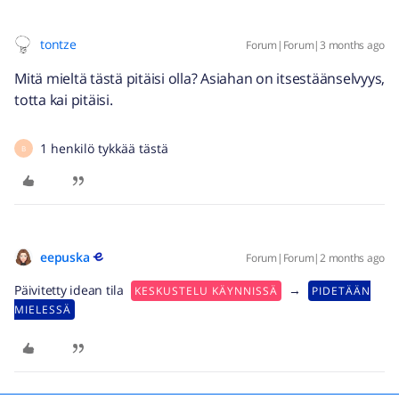
tontze
Forum|Forum|3 months ago
Mitä mieltä tästä pitäisi olla? Asiahan on itsestäänselvyys,
totta kai pitäisi.
1 henkilö tykkää tästä
B
eepuska
Forum|Forum|2 months ago
Päivitetty idean tila
→
KESKUSTELU KÄYNNISSÄ
PIDETÄÄN
MIELESSÄ