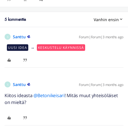
5 kommenttia
Vanhin ensin
Santtu
Forum|Forum|3 months ago
S
→
UUSI IDEA
KESKUSTELU KÄYNNISSÄ
Santtu
Forum|Forum|3 months ago
S
Kiitos ideasta ​
@Betonikeisari
! Mitäs muut yhteisöläiset
on mieltä?