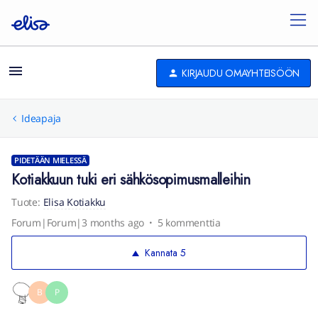
KIRJAUDU OMAYHTEISÖÖN
Ideapaja
PIDETÄÄN MIELESSÄ
Kotiakkuun tuki eri sähkösopimusmalleihin
Tuote
:
Elisa Kotiakku
Forum|Forum|3 months ago
5 kommenttia
Kannata
5
B
P