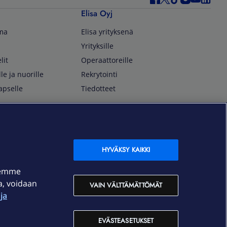
Elisa Oyj
lma
Elisa yrityksenä
Yrityksille
lit
Operaattoreille
lle ja nuorille
Rekrytointi
apselle
Tiedotteet
In English
isan asiakkaille
Customer Service
OmaElisa Self Service
HYVÄKSY KAIKKI
Moving to Finland
semme
Elisa Corporation
ja, voidaan
VAIN VÄLTTÄMÄTTÖMÄT
ja
På Svenska
Kundtjänst
EVÄSTEASETUKSET