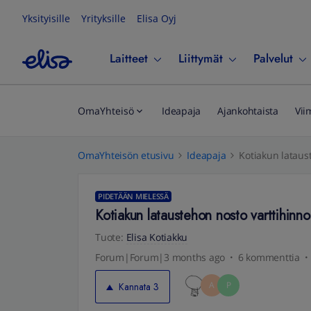
Yksityisille
Yrityksille
Elisa Oyj
Laitteet
Liittymät
Palvelut
OmaYhteisö
Ideapaja
Ajankohtaista
Vii
OmaYhteisön etusivu
Ideapaja
Kotiakun lataus
PIDETÄÄN MIELESSÄ
Kotiakun lataustehon nosto varttihinno
Tuote
:
Elisa Kotiakku
Forum|Forum|3 months ago
6 kommenttia
A
P
Kannata
3