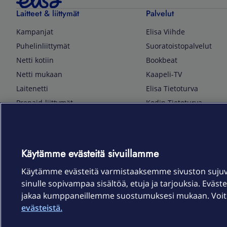
Laitteet & liittymät
Palvelut
Kampanjat
Elisa Viihde
Puhelinliittymät
Suoratoistopalvelut
Netti kotiin
Bookbeat
Netti mukaan
Kaapeli-TV
Laitenetti
Elisa Tietoturva
Prepaid-liittymät
Kodin Tietoturva
Puhelimet ja tarvikkeet
Mobiilivarmenne
Tietotekniikka
Kuka soittaa
Pelaaminen
Sähköpostipalvelu
Käytämme evästeitä sivuillamme
TV & audio
Elisa Kotiverkko
Käytämme evästeitä varmistaaksemme sivuston suju
Kodinkoneet
Elisa Pilvilinna
sinulle sopivampaa sisältöä, etuja ja tarjouksia. Eväste
Kamerat ja dronet
Elisa Laiteturva
jakaa kumppaneillemme suostumuksesi mukaan. Voit m
Kellot ja rannekkeet
Elisa Rinnakkaisliittymä
evästeistä.
Älykoti
Elisa Kotiturva -hälytys