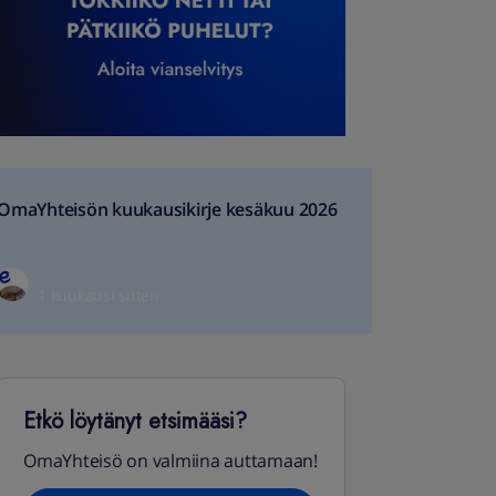
OmaYhteisön kuukausikirje kesäkuu 2026
1 kuukausi sitten
Etkö löytänyt etsimääsi?
OmaYhteisö on valmiina auttamaan!