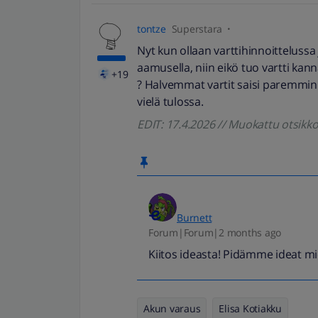
tontze
Superstara
Nyt kun ollaan varttihinnoittelussa j
aamusella, niin eikö tuo vartti kan
+19
? Halvemmat vartit saisi paremmin t
vielä tulossa.
EDIT: 17.4.2026 // Muokattu otsik
Burnett
Forum|Forum|2 months ago
Kiitos ideasta! Pidämme ideat m
Akun varaus
Elisa Kotiakku