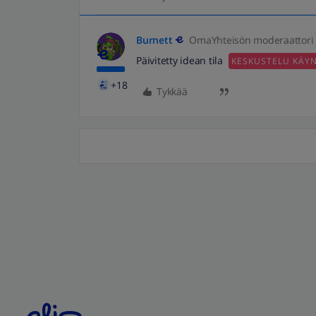
Burnett
OmaYhteisön moderaattori
Päivitetty idean tila
KESKUSTELU KÄY
+18
Tykkää