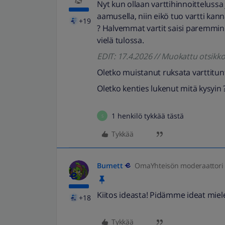
Nyt kun ollaan varttihinnoittelussa j
aamusella, niin eikö tuo vartti kan
+19
? Halvemmat vartit saisi paremmin t
vielä tulossa.
EDIT: 17.4.2026 // Muokattu otsik
Oletko muistanut ruksata varttitunt
Oletko kenties lukenut mitä kysyin 
1 henkilö tykkää tästä
S
Tykkää
Burnett
OmaYhteisön moderaattori
Kiitos ideasta! Pidämme ideat mie
+18
Tykkää