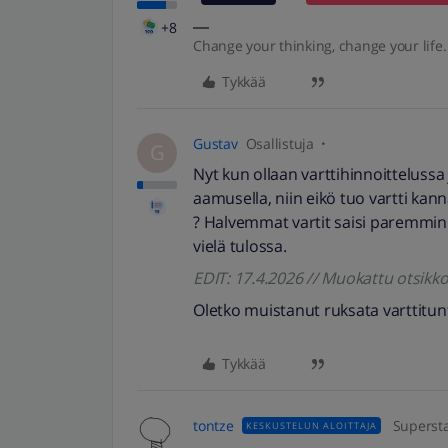
+8
Change your thinking, change your life.
Tykkää
Gustav
Osallistuja
G
Nyt kun ollaan varttihinnoittelussa j
aamusella, niin eikö tuo vartti kan
? Halvemmat vartit saisi paremmin t
vielä tulossa.
EDIT: 17.4.2026 // Muokattu otsik
Oletko muistanut ruksata varttitunt
Tykkää
tontze
Superst
KESKUSTELUN ALOITTAJA