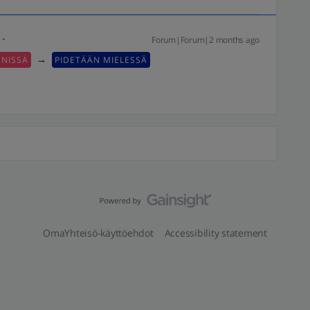
Forum|Forum|2 months ago
→
NNISSÄ
PIDETÄÄN MIELESSÄ
OmaYhteisö-käyttöehdot
Accessibility statement