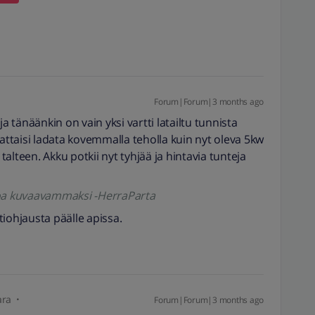
Forum|Forum|3 months ago
a tänäänkin on vain yksi vartti latailtu tunnista
nattaisi ladata kovemmalla teholla kuin nyt oleva 5kw
alteen. Akku potkii nyt tyhjää ja hintavia tunteja
koa kuvaavammaksi -HerraParta
iohjausta päälle apissa.
ara
Forum|Forum|3 months ago