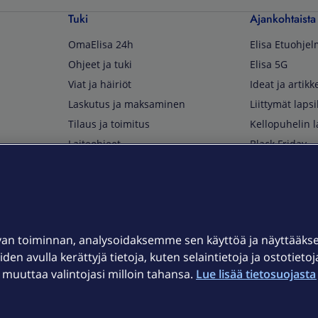
Tuki
Ajankohtaista
OmaElisa 24h
Elisa Etuohje
Ohjeet ja tuki
Elisa 5G
Viat ja häiriöt
Ideat ja artikke
Laskutus ja maksaminen
Liittymät lapsi
Tilaus ja toimitus
Kellopuhelin l
Laiteohjeet
Black Friday
Asiakaspalvelun yhteystiedot
Huippuetuja El
Soita Omagurulle
OmaYhteisö
Myymälät ja myyntipisteet
van toiminnan, analysoidaksemme sen käyttöä ja näyttääk
Kuuluvuuskartta
iden avulla kerättyjä tietoja, kuten selaintietoja ja ostotieto
Asiakastiedotteet
uuttaa valintojasi milloin tahansa.
Lue lisää tietosuojasta 
t
OmaElisa-sovellus
järjestelmä
Kirjaudu sähköpostiin