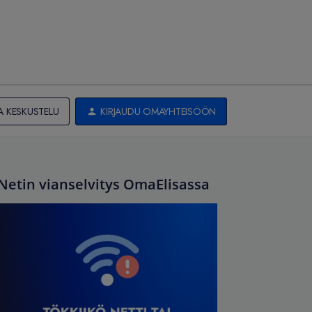
A KESKUSTELU
KIRJAUDU OMAYHTEISÖÖN
Netin vianselvitys OmaElisassa