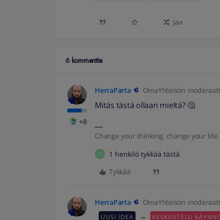
Jaa
6 kommenttia
HerraParta
OmaYhteisön moderaatt
Mitäs tästä ollaan mieltä? 🤔
+8
Change your thinking, change your life.
1 henkilö tykkää tästä
S
Tykkää
HerraParta
OmaYhteisön moderaatt
→
UUSI IDEA
KESKUSTELU KÄYNNI