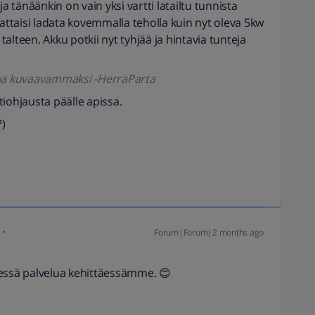
a tänäänkin on vain yksi vartti latailtu tunnista
nattaisi ladata kovemmalla teholla kuin nyt oleva 5kw
alteen. Akku potkii nyt tyhjää ja hintavia tunteja
koa kuvaavammaksi -HerraParta
iohjausta päälle apissa.
?)
Forum|Forum|2 months ago
lessä palvelua kehittäessämme. 😊