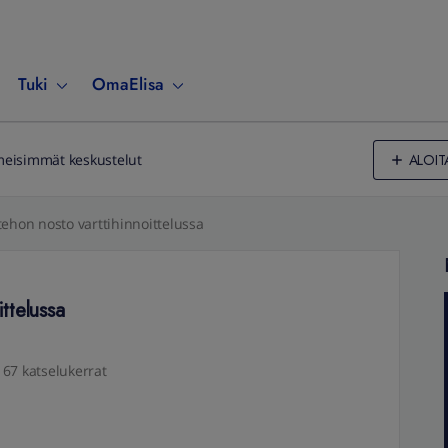
Tuki
OmaElisa
ALOIT
meisimmät keskustelut
tehon nosto varttihinnoittelussa
ittelussa
67 katselukerrat