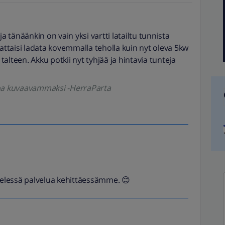
a tänäänkin on vain yksi vartti latailtu tunnista
nattaisi ladata kovemmalla teholla kuin nyt oleva 5kw
alteen. Akku potkii nyt tyhjää ja hintavia tunteja
koa kuvaavammaksi -HerraParta
ielessä palvelua kehittäessämme. 😊