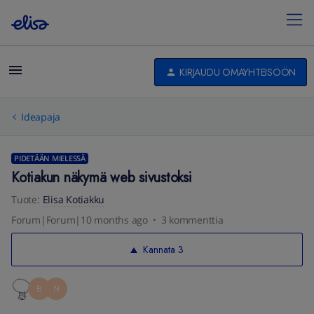
KIRJAUDU OMAYHTEISÖÖN
Ideapaja
PIDETÄÄN MIELESSÄ
Kotiakun näkymä web sivustoksi
Tuote
:
Elisa Kotiakku
Forum|Forum|10 months ago
3 kommenttia
Kannata
3
B
N