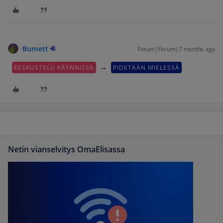
Burnett
Forum|Forum|7 months ago
→
KESKUSTELU KÄYNNISSÄ
PIDETÄÄN MIELESSÄ
Netin vianselvitys OmaElisassa