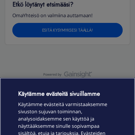
Etkö löytänyt etsimääsi?
OmaYhteisö on valmiina auttamaan!
ESITÄ KYSYMYKSESI TÄÄLLÄ!
OmaYhteisö-käyttöehdot
Accessibility statement
Käytämme evästeitä sivuillamme
Käytämme evästeitä varmistaaksemme
sivuston sujuvan toiminnan,
Laitteet & liittymät
analysoidaksemme sen käyttöä ja
näyttääksemme sinulle sopivampaa
sisältöä, etuja ja tarjouksia. Evästeiden