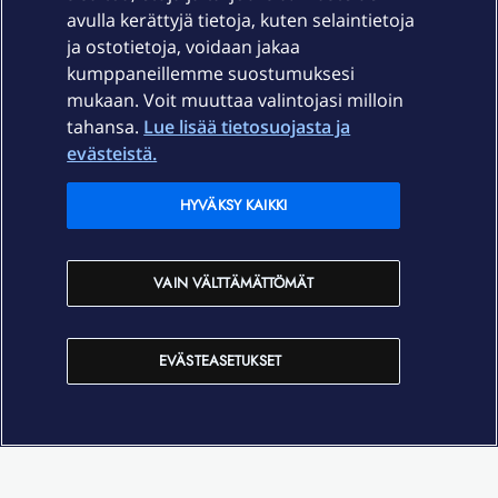
Palvelut
avulla kerättyjä tietoja, kuten selaintietoja
ja ostotietoja, voidaan jakaa
Tuki
kumppaneillemme suostumuksesi
mukaan. Voit muuttaa valintojasi milloin
tahansa.
Lue lisää tietosuojasta ja
Ajankohtaista
evästeistä.
Elisa Oyj
HYVÄKSY KAIKKI
In English
VAIN VÄLTTÄMÄTTÖMÄT
På Svenska
EVÄSTEASETUKSET
Sopimusehdot
Tietosuoja
Saavutettavuus
Evästeasetukset
Tekijänoikeudet © 2026 Elisa Oyj.