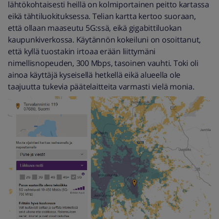
lähtökohtaisesti heillä on kolmiportainen peitto kartassa
eikä tähtiluokituksessa. Telian kartta kertoo suoraan,
että ollaan maaseutu 5G:ssä, eikä gigabittiluokan
kaupunkiverkossa. Käytännön kokeiluni on osoittanut,
että kyllä tuostakin irtoaa erään liittymäni
nimellisnopeuden, 300 Mbps, tasoinen vauhti. Toki oli
ainoa käyttäjä kyseisellä hetkellä eikä alueella ole
taajuutta tukevia päätelaitteita varmasti vielä monia.