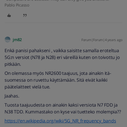
Pablo Picasso
jm82
Forum|Forum|4 years ago
Enkä panisi pahakseni , vaikka saisitte samalla eroteltua
5G:n versiot (N78 ja N28) eri väreillä kuten on toivottu jo
pitkään.
On olemassa myös NR2600 taajuus, jota ainakin itä-
suomessa on ruvettu käyttämään. Sitä eivät kaikki
päätelaitteet vielä tue.
Jaahas.
Tuosta taajuudesta on ainakin kaksi versiota N7 FDD ja
N38 TDD. Kummastako on kyse vai tuetteko molempia??
https://en.wikipedia.org/wiki/5G_NR_frequency_bands