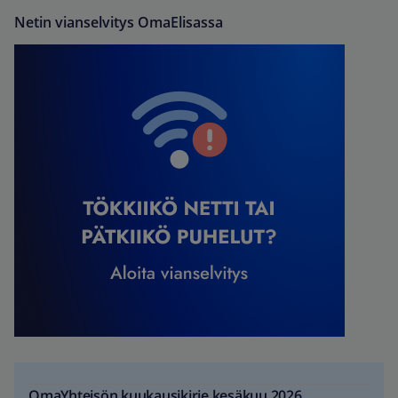
Netin vianselvitys OmaElisassa
OmaYhteisön kuukausikirje kesäkuu 2026