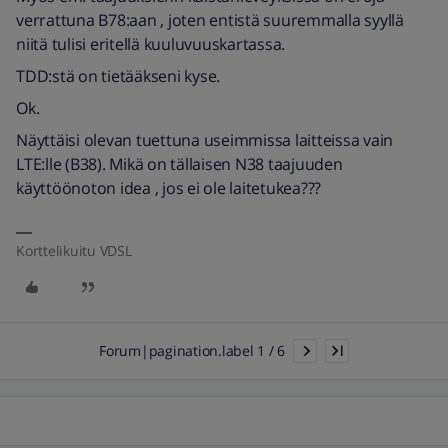
verrattuna B78:aan , joten entistä suuremmalla syyllä
niitä tulisi eritellä kuuluvuuskartassa.
TDD:stä on tietääkseni kyse.
Ok.
Näyttäisi olevan tuettuna useimmissa laitteissa vain
LTE:lle (B38). Mikä on tällaisen N38 taajuuden
käyttöönoton idea , jos ei ole laitetukea???
Korttelikuitu VDSL
Forum|pagination.label 1 / 6