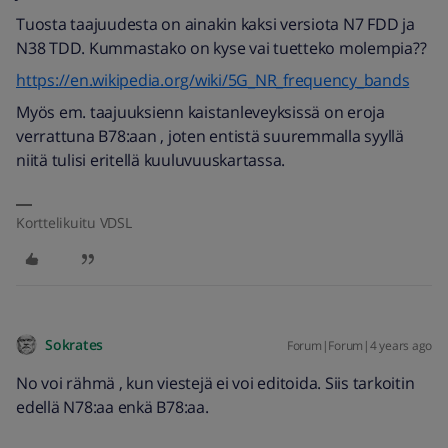
Tuosta taajuudesta on ainakin kaksi versiota N7 FDD ja
N38 TDD. Kummastako on kyse vai tuetteko molempia??
https://en.wikipedia.org/wiki/5G_NR_frequency_bands
Myös em. taajuuksienn kaistanleveyksissä on eroja
verrattuna B78:aan , joten entistä suuremmalla syyllä
niitä tulisi eritellä kuuluvuuskartassa.
Korttelikuitu VDSL
Sokrates
Forum|Forum|4 years ago
No voi rähmä , kun viestejä ei voi editoida. Siis tarkoitin
edellä N78:aa enkä B78:aa.