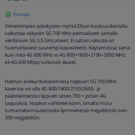
Purnipsi
P
Viimeisimpien päivitysten myötä Elisan kuulvuuskartalla
vaikuttaa näkyvän 5G 700 MHz peittoalueet samalla
värillä kuin 5G 3,5 GHz alueet. Eroahan näissää on
huomattavasti suurempi kapasiteetti. Käytännössä sama
kuin mitä 4G 800 MHz vs 4G 800+1800+2100+2600 MHz,
eli 4G 600 Mbps turkoosit alueet.
Hieman ankkuritukiasemasta riippuen 5G 700 MHz
kaverina voi olla 4G 800/1800/2100/2600, ja
päätelaitteesta riippuen sitten 700 + joitain 4G
taajuuksia. Nopeus vaihtelee kovin, omalta mutu-
tuntumalta muutamasta kymmenestä megabitistä noin
300 megabittiin.