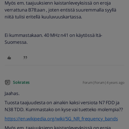
Myös em. taajuuksienn kaistanleveyksissä on eroja
verrattuna B78:aan , joten entistä suuremmalla syyllä
niitä tulisi eritellä kuuluvuuskartassa.
Ei kummastakaan. 40 MHz n41 on käytössä Itä-
Suomessa.
Sokrates
Forum|Forum|4 years ago
Jaahas.
Tuosta taajuudesta on ainakin kaksi versiota N7 FDD ja
N38 TDD. Kummastako on kyse vai tuetteko molempia??
https://en.wikipedia.org/wiki/5G_NR_frequency_bands
Myös em. taajuuksienn kaistanleveyksissä on eroja