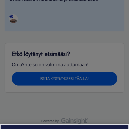
Etkö löytänyt etsimääsi?
OmaYhteisö on valmiina auttamaan!
ESITÄ KYSYMYKSESI TÄÄLLÄ!