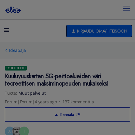
KIRJAUDU OMAYHTEISÖÖN
Ideapaja
TOTEUTETTU
Kuuluvuuskartan 5G-peittoalueiden väri
teoreettisen maksiminopeuden mukaiseksi
Tuote
:
Muut palvelut
Forum|Forum|4 years ago
137 kommenttia
Kannata
29
A
J