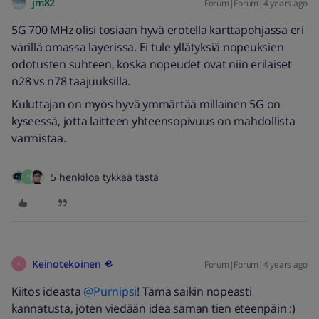
jm82
Forum|Forum|4 years ago
5G 700 MHz olisi tosiaan hyvä erotella karttapohjassa eri
värillä omassa layerissa. Ei tule yllätyksiä nopeuksien
odotusten suhteen, koska nopeudet ovat niin erilaiset
n28 vs n78 taajuuksilla.
Kuluttajan on myös hyvä ymmärtää millainen 5G on
kyseessä, jotta laitteen yhteensopivuus on mahdollista
varmistaa.
5 henkilöä tykkää tästä
P
Keinotekoinen
Forum|Forum|4 years ago
K
Kiitos ideasta
@Purnipsi
! Tämä saikin nopeasti
kannatusta, joten viedään idea saman tien eteenpäin :)