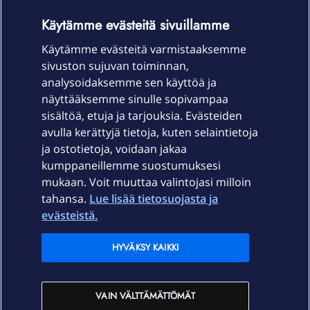
OmaYhteisö-käyttöehdot
Accessibility statement
Käytämme evästeitä sivuillamme
Käytämme evästeitä varmistaaksemme
sivuston sujuvan toiminnan,
Laitteet & liittymät
analysoidaksemme sen käyttöä ja
näyttääksemme sinulle sopivampaa
sisältöä, etuja ja tarjouksia. Evästeiden
Palvelut
avulla kerättyjä tietoja, kuten selaintietoja
ja ostotietoja, voidaan jakaa
Tuki
kumppaneillemme suostumuksesi
mukaan. Voit muuttaa valintojasi milloin
tahansa.
Lue lisää tietosuojasta ja
Ajankohtaista
evästeistä.
Elisa Oyj
HYVÄKSY KAIKKI
In English
VAIN VÄLTTÄMÄTTÖMÄT