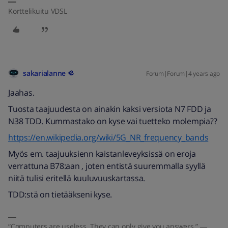
Korttelikuitu VDSL
sakarialanne
Forum|Forum|4 years ago
Jaahas.
Tuosta taajuudesta on ainakin kaksi versiota N7 FDD ja
N38 TDD. Kummastako on kyse vai tuetteko molempia??
https://en.wikipedia.org/wiki/5G_NR_frequency_bands
Myös em. taajuuksienn kaistanleveyksissä on eroja
verrattuna B78:aan , joten entistä suuremmalla syyllä
niitä tulisi eritellä kuuluvuuskartassa.
TDD:stä on tietääkseni kyse.
“Computers are useless. They can only give you answers.” ―