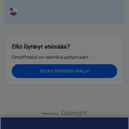
Etkö löytänyt etsimääsi?
OmaYhteisö on valmiina auttamaan!
ESITÄ KYSYMYKSESI TÄÄLLÄ!
OmaYhteisö-käyttöehdot
Accessibility statement