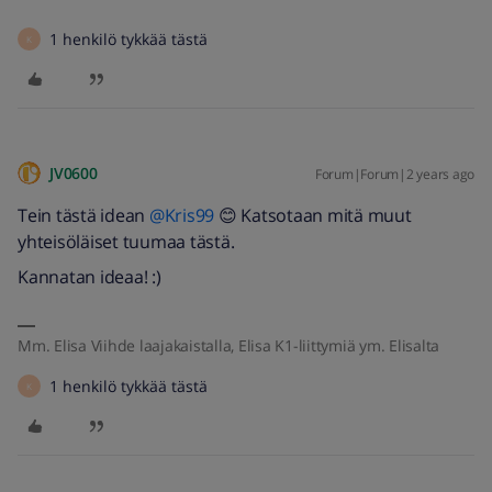
1 henkilö tykkää tästä
K
JV0600
Forum|Forum|2 years ago
Tein tästä idean
@Kris99
😊 Katsotaan mitä muut
yhteisöläiset tuumaa tästä.
Kannatan ideaa! :)
Mm. Elisa Viihde laajakaistalla, Elisa K1-liittymiä ym. Elisalta
1 henkilö tykkää tästä
K