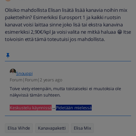
Olisiko mahdollista Elisan lisätä lisää kanavia noihin mix
paketteihin? Esimerkiksi Eurosport 1 ja kaikki ruotsin
kanavat voisi laittaa sinne joko lisä tai ekstra kanavina
esimerkiksi 2,90€/kpl Ja voisi valita ne mitkä haluaa 😁 Itse
toivoisin että tämä toteutuisi jos mahdollista.
Snouppi
Forum|Forum|2 years ago
Toive viety eteenpäin, mutta toistaiseksi ei muutoksia ole
näkyvissä tämän suhteen.
Keskustelu käynnissä
→
Pidetään mielessä
Elisa Viihde
Kanavapaketti
Elisa Mix