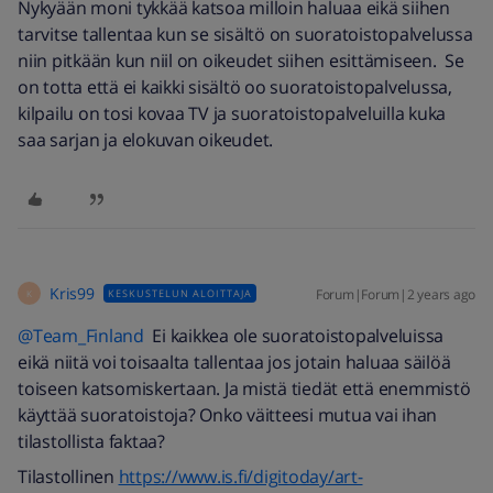
Nykyään moni tykkää katsoa milloin haluaa eikä siihen
tarvitse tallentaa kun se sisältö on suoratoistopalvelussa
niin pitkään kun niil on oikeudet siihen esittämiseen. Se
on totta että ei kaikki sisältö oo suoratoistopalvelussa,
kilpailu on tosi kovaa TV ja suoratoistopalveluilla kuka
saa sarjan ja elokuvan oikeudet.
Kris99
Forum|Forum|2 years ago
KESKUSTELUN ALOITTAJA
K
@Team_Finland
Ei kaikkea ole suoratoistopalveluissa
eikä niitä voi toisaalta tallentaa jos jotain haluaa säilöä
toiseen katsomiskertaan. Ja mistä tiedät että enemmistö
käyttää suoratoistoja? Onko väitteesi mutua vai ihan
tilastollista faktaa?
Tilastollinen
https://www.is.fi/digitoday/art-