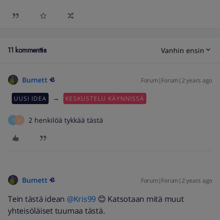
11 kommenttia
Vanhin ensin
Burnett
Forum|Forum|2 years ago
→
UUSI IDEA
KESKUSTELU KÄYNNISSÄ
2 henkilöä tykkää tästä
T
K
Burnett
Forum|Forum|2 years ago
Tein tästä idean
@Kris99
😊 Katsotaan mitä muut
yhteisöläiset tuumaa tästä.