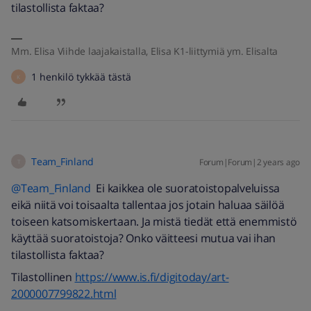
tilastollista faktaa?
Mm. Elisa Viihde laajakaistalla, Elisa K1-liittymiä ym. Elisalta
1 henkilö tykkää tästä
K
Team_Finland
Forum|Forum|2 years ago
T
@Team_Finland
Ei kaikkea ole suoratoistopalveluissa
eikä niitä voi toisaalta tallentaa jos jotain haluaa säilöä
toiseen katsomiskertaan. Ja mistä tiedät että enemmistö
käyttää suoratoistoja? Onko väitteesi mutua vai ihan
tilastollista faktaa?
Tilastollinen
https://www.is.fi/digitoday/art-
2000007799822.html