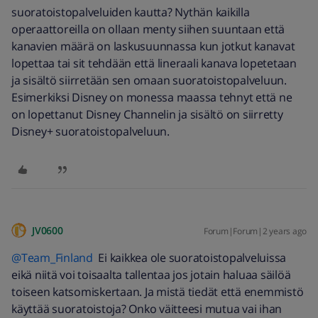
suoratoistopalveluiden kautta? Nythän kaikilla
operaattoreilla on ollaan menty siihen suuntaan että
kanavien määrä on laskusuunnassa kun jotkut kanavat
lopettaa tai sit tehdään että lineraali kanava lopetetaan
ja sisältö siirretään sen omaan suoratoistopalveluun.
Esimerkiksi Disney on monessa maassa tehnyt että ne
on lopettanut Disney Channelin ja sisältö on siirretty
Disney+ suoratoistopalveluun.
JV0600
Forum|Forum|2 years ago
@Team_Finland
Ei kaikkea ole suoratoistopalveluissa
eikä niitä voi toisaalta tallentaa jos jotain haluaa säilöä
toiseen katsomiskertaan. Ja mistä tiedät että enemmistö
käyttää suoratoistoja? Onko väitteesi mutua vai ihan