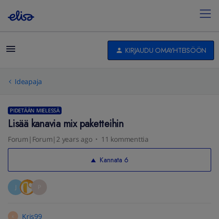
KIRJAUDU OMAYHTEISÖÖN
Ideapaja
PIDETÄÄN MIELESSÄ
Lisää kanavia mix paketteihin
Forum|Forum|2 years ago
11 kommenttia
Kannata
6
J
P
Kris99
K