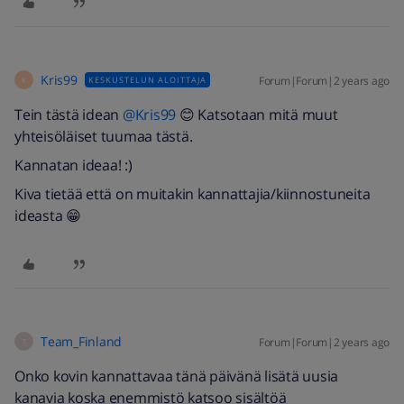
Kris99
Forum|Forum|2 years ago
KESKUSTELUN ALOITTAJA
K
Tein tästä idean
@Kris99
😊 Katsotaan mitä muut
yhteisöläiset tuumaa tästä.
Kannatan ideaa! :)
Kiva tietää että on muitakin kannattajia/kiinnostuneita
ideasta 😁
Team_Finland
Forum|Forum|2 years ago
T
Onko kovin kannattavaa tänä päivänä lisätä uusia
kanavia koska enemmistö katsoo sisältöä