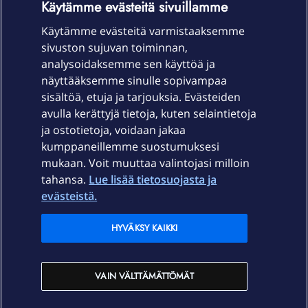
Käytämme evästeitä sivuillamme
Käytämme evästeitä varmistaaksemme
sivuston sujuvan toiminnan,
Laitteet & liittymät
analysoidaksemme sen käyttöä ja
näyttääksemme sinulle sopivampaa
sisältöä, etuja ja tarjouksia. Evästeiden
Palvelut
avulla kerättyjä tietoja, kuten selaintietoja
ja ostotietoja, voidaan jakaa
Tuki
kumppaneillemme suostumuksesi
mukaan. Voit muuttaa valintojasi milloin
tahansa.
Lue lisää tietosuojasta ja
Ajankohtaista
evästeistä.
Elisa Oyj
HYVÄKSY KAIKKI
In English
VAIN VÄLTTÄMÄTTÖMÄT
På Svenska