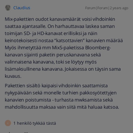
Claudius
Forum|Forum|2 years ago
Mix-pakettien oudot kanavamäärät voisi vihdoinkin
saattaa ajantasalle. On harhauttavaa laskea saman
toimijan SD- ja HD-kanavat erillisiksi ja näin
keinotekoisesti nostaa “katsottavien” kanavien määrää
Myös ihmetyttää mm MixS-paketissa Bloomberg-
kanavan sijainti paketin peruskanavana sekä
valinnaisena kanavana, toki se löytyy myös
lisämaksullinena kanavana. Jokaisessa on täysin sama
kuvaus.
Pakettien sisältö kaipaisi vihdoinkin saattamista
nykypäivään sekä monelle turhien pakkosyötettyjen
kanavien poistumista - turhasta mwksamista sekä
mahdollisuutta maksaa vain siitä mitä haluaa katsoa.
1 henkilö tykkää tästä
K