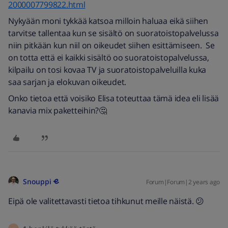
2000007799822.html
Nykyään moni tykkää katsoa milloin haluaa eikä siihen
tarvitse tallentaa kun se sisältö on suoratoistopalvelussa
niin pitkään kun niil on oikeudet siihen esittämiseen. Se
on totta että ei kaikki sisältö oo suoratoistopalvelussa,
kilpailu on tosi kovaa TV ja suoratoistopalveluilla kuka
saa sarjan ja elokuvan oikeudet.
Onko tietoa että voisiko Elisa toteuttaa tämä idea eli lisää
kanavia mix paketteihin?🤔
Snouppi
Forum|Forum|2 years ago
Eipä ole valitettavasti tietoa tihkunut meille näistä. 😕