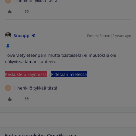
1 henkilö tykkää tästä
K
Snouppi
Forum|Forum|2 years ago
Toive viety eteenpäin, mutta toistaiseksi ei muutoksia ole
näkyvissä tämän suhteen.
Keskustelu käynnissä
→
Pidetään mielessä
1 henkilö tykkää tästä
K
Netin vianselvitys OmaElisassa