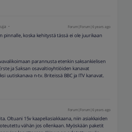
tuja
Forum|Forum|6 years ago
pinnalle, koska kehitystä tässä ei ole juurikaan
avavalikoimaan parannusta etenkin saksankielisen
Erste ja Saksan osavaltioyhtiöiden kanavat
si uutiskanava n-tv. Briteissä BBC ja ITV kanavat.
Forum|Forum|6 years ago
ita. Oltuani 15v kaapeliasiakkaana, niin asiakkaiden
 toteutettu vähän jos ollenkaan. Myöskään paketit