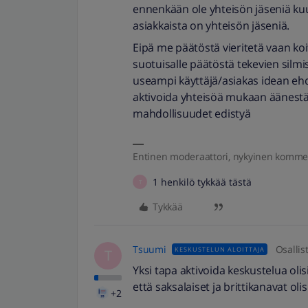
ennenkään ole yhteisön jäseniä kuu
asiakkaista on yhteisön jäseniä.
Eipä me päätöstä vieritetä vaan koi
suotuisalle päätöstä tekevien silmiss
useampi käyttäjä/asiakas idean eh
aktivoida yhteisöä mukaan äänestä
mahdollisuudet edistyä
Entinen moderaattori, nykyinen komme
1 henkilö tykkää tästä
T
Tykkää
Tsuumi
Osallis
KESKUSTELUN ALOITTAJA
T
Yksi tapa aktivoida keskustelua olis
että saksalaiset ja brittikanavat oli
+2