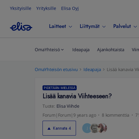
Yksityisille
Yrityksille
Elisa Oyj
Laitteet
Liittymät
Palvelut
OmaYhteisö
Ideapaja
Ajankohtaista
Vii
OmaYhteisön etusivu
Ideapaja
Lisää kanavia V
PIDETÄÄN MIELESSÄ
Lisää kanavia Viihteeseen?
Tuote
:
Elisa Viihde
Forum|Forum|9 years ago
8 kommenttia
7
Kannata
4
J