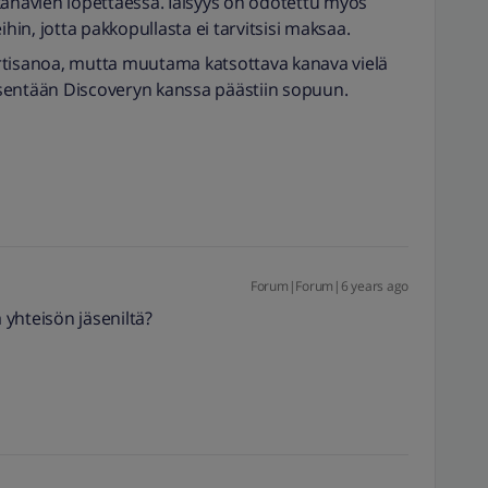
kanavien lopettaessa. Iäisyys on odotettu myös
in, jotta pakkopullasta ei tarvitsisi maksaa.
 irtisanoa, mutta muutama katsottava kanava vielä
sentään Discoveryn kanssa päästiin sopuun.
Forum|Forum|6 years ago
 yhteisön jäseniltä?