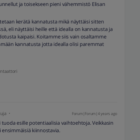
nnellut ja toisekseen pieni vähemmistö Elisan
tetaan kerätä kannatusta mikä näyttäisi sitten
ä, eli näyttäisi heille että idealla on kannatusta ja
dotusta kaipaisi. Koitamme siis vain osaltamme
mään kannatusta jotta idealla olisi paremmat
ntaattori
tuja
Forum|Forum|4 years ago
i tuoda esille potentiaalisia vaihtoehtoja. Veikkasin
si ensimmäisiä kiinnostavia.