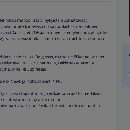
utekniikka mahdollistaisi nykyistä huomattavasti
tävin puute kanavissa on saksankielisen kielialueen
avaa (Das Erste), ZDF:ää ja alueellisten yleisradioyhtiöiden
. Nämä voisivat olla esimerkiksi vaihtoehtoisia kanavia
oidettu esimerkiksi Belgiassa, mutta siellä kaapeliverkon
llyttävä. BBC1-3, Channel 4, kaikki saksalaiset ja
at jne. Miksi ei Suomessa?
na Fox News ja mahdollisesti NPR.
ty erilaisia tapahtuma- ja erikoiskanavia? Esimerkiksi..
ikki eduskunnan täysistunnot jne
isemakuvaa Elisan Pasilan tornista eri ilmansuuntiin