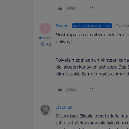
Tykkää
Tsuumi
Osallis
KESKUSTELUN ALOITTAJA
T
Nostanpa tämän aiheen edelleenkin 
näkynyt.
+2
Toivoisin edelleenkin Viihteen kan
kielialueen kanavien suhteen. Das 
kiinnostaisi. Samoin myös esimerkik
Tykkää
Claudius
Muutokset Elisalla ovat todella hita
taholta tulleita kanavalisäyksiä on