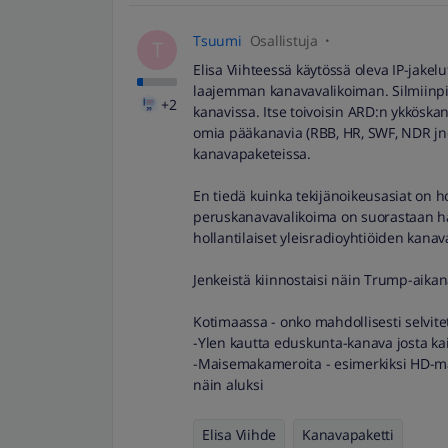
Tsuumi
Osallistuja
T
Elisa Viihteessä käytössä oleva IP-jakel
laajemman kanavavalikoiman. Silmiinpis
+2
kanavissa. Itse toivoisin ARD:n ykköskan
omia pääkanavia (RBB, HR, SWF, NDR jne)
kanavapaketeissa.
En tiedä kuinka tekijänoikeusasiat on h
peruskanavavalikoima on suorastaan häke
hollantilaiset yleisradioyhtiöiden kanav
Jenkeistä kiinnostaisi näin Trump-aika
Kotimaassa - onko mahdollisesti selvitet
-Ylen kautta eduskunta-kanava josta ka
-Maisemakameroita - esimerkiksi HD-ma
näin aluksi
Elisa Viihde
Kanavapaketti