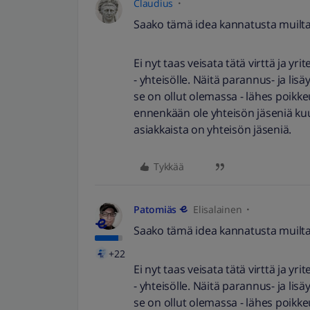
Claudius
Saako tämä idea kannatusta muilta
Ei nyt taas veisata tätä virttä ja yri
- yhteisölle. Näitä parannus- ja lis
se on ollut olemassa - lähes poikke
ennenkään ole yhteisön jäseniä kuu
asiakkaista on yhteisön jäseniä.
Tykkää
Patomiäs
Elisalainen
Saako tämä idea kannatusta muilta
+22
Ei nyt taas veisata tätä virttä ja yri
- yhteisölle. Näitä parannus- ja lis
se on ollut olemassa - lähes poikke