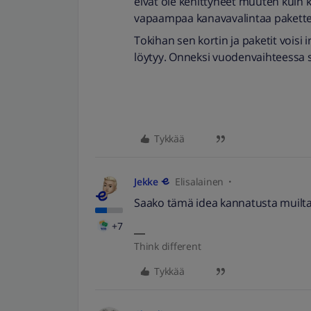
eivät ole kehittyneet muuten kuin 
vapaampaa kanavavalintaa paketteih
Tokihan sen kortin ja paketit voisi
löytyy. Onneksi vuodenvaihteessa 
Tykkää
Jekke
Elisalainen
Saako tämä idea kannatusta muilta
+7
Think different
Tykkää