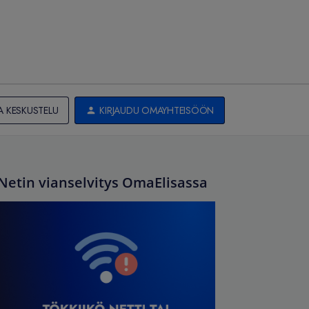
A KESKUSTELU
KIRJAUDU OMAYHTEISÖÖN
Netin vianselvitys OmaElisassa