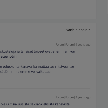
Vanhin ensin
Forum|Forum|9 years ago
eskusteluja ja tällaiset toiveet ovat enemmän kun
t eteenpäin.
E:n eduskunta-kanava, kannattaa tosin toivoa itse
 sisätlöihin me emme voi vaikuttaa.
Forum|Forum|9 years ago
 ole uutisia uusista saksankielisistä kanavista.