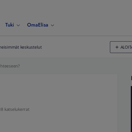
Tuki
OmaElisa
ALOIT
meisimmät keskustelut
iihteeseen?
18 katselukerrat