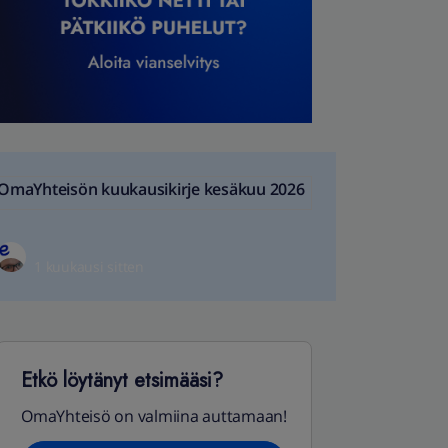
OmaYhteisön kuukausikirje kesäkuu 2026
1 kuukausi sitten
Etkö löytänyt etsimääsi?
OmaYhteisö on valmiina auttamaan!