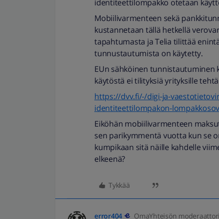
identiteettilompakko otetaan käyt
Mobiilivarmenteen sekä pankkitunni
kustannetaan tällä hetkellä verova
tapahtumasta ja Telia tilittää enintä
tunnustautumista on käytetty.
EUn sähköinen tunnistautuminen ku
käytöstä ei tilityksiä yrityksille teht
https://dvv.fi/-/digi-ja-vaestotiet
identiteettilompakon-lompakkosovel
Eiköhän mobiilivarmenteen maksutt
sen parikymmentä vuotta kun se on 
kumpikaan sitä näille kahdelle vii
elkeenä?
Tykkää
error404
OmaYhteisön moderaattor