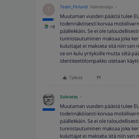
Team_Finland
Valmentaja
T
Muutaman vuoden päästä tulee EU:n
todennäköisesti korvaa mobiiliva
+8
päällekkäin. Se ei ole taloudellises
tunnistautuminen maksaa joka ke
kuluttajat ei makseta sitä niin sen 
se on kulu yrityksille mutta siitä p
identiteettilompakko otetaan käyt
Tykkää
Sokrates
Muutaman vuoden päästä tulee EU:n
todennäköisesti korvaa mobiiliva
päällekkäin. Se ei ole taloudellises
tunnistautuminen maksaa joka ke
kuluttajat ei makseta sitä niin sen 