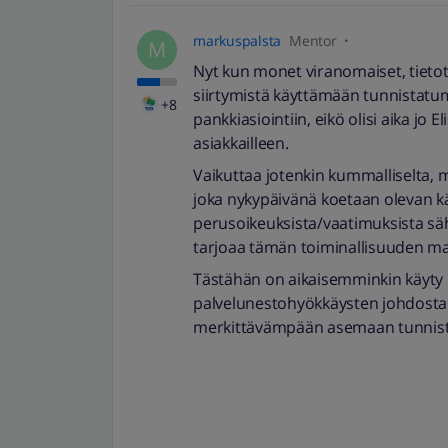
markuspalsta
Mentor
M
Nyt kun monet viranomaiset, tietotu
siirtymistä käyttämään tunnistatu
+8
pankkiasiointiin, eikö olisi aika j
asiakkailleen.
Vaikuttaa jotenkin kummalliselta, m
joka nykypäivänä koetaan olevan k
perusoikeuksista/vaatimuksista sähkö
tarjoaa tämän toiminallisuuden ma
Tästähän on aikaisemminkin käyty 
palvelunestohyökkäysten johdosta
merkittävämpään asemaan tunnist