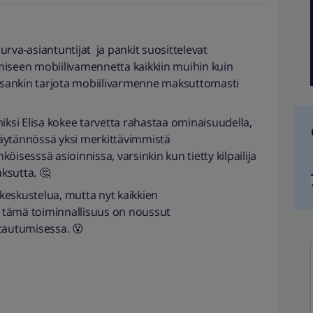
rva-asiantuntijat ja pankit suosittelevat
miseen mobiilivamennetta kaikkiin muihin kuin
o Elisankin tarjota mobiilivarmenne maksuttomasti
iksi Elisa kokee tarvetta rahastaa ominaisuudella,
äytännössä yksi merkittävimmistä
isesssä asioinnissa, varsinkin kun tietty kilpailija
ksutta. 🤔
keskustelua, mutta nyt kaikkien
 tämä toiminnallisuus on noussut
autumisessa. 😮