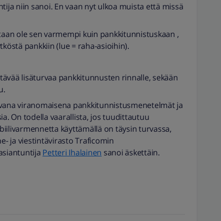
tija niin sanoi. En vaan nyt ulkoa muista että missä
ltaan ole sen varmempi kuin pankkitunnistuskaan ,
köstä pankkiin (lue = raha-asioihin).
tävää lisäturvaa pankkitunnusten rinnalle, sekään
u.
ana viranomaisena pankkitunnistusmenetelmät ja
a. On todella vaarallista, jos tuudittautuu
iilivarmennetta käyttämällä on täysin turvassa,
e- ja viestintävirasto Traficomin
asiantuntija
Petteri Ihalainen
sanoi äskettäin.