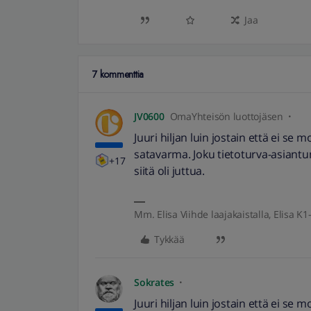
Jaa
7 kommenttia
JV0600
OmaYhteisön luottojäsen
Juuri hiljan luin jostain että ei se
satavarma. Joku tietoturva-asiantun
+17
siitä oli juttua.
Mm. Elisa Viihde laajakaistalla, Elisa K1-
Tykkää
Sokrates
Juuri hiljan luin jostain että ei se