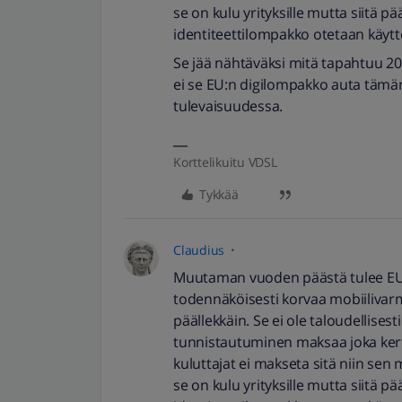
se on kulu yrityksille mutta siitä p
identiteettilompakko otetaan käyt
Se jää nähtäväksi mitä tapahtuu 202
ei se EU:n digilompakko auta tämän
tulevaisuudessa.
Korttelikuitu VDSL
Tykkää
Claudius
Muutaman vuoden päästä tulee EU:n
todennäköisesti korvaa mobiiliva
päällekkäin. Se ei ole taloudellises
tunnistautuminen maksaa joka ke
kuluttajat ei makseta sitä niin sen 
se on kulu yrityksille mutta siitä p