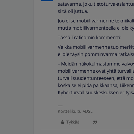
satavarma. Joku tietoturva-asiantun
siitä oli juttua.
Joo ei se mobiilivarmenne tekniika
mutta mobiilivarmenteella ei ole kyt
Tässä Traficomin kommentti:
Vaikka mobiilivarmenne tuo merkit
ei ole täysin pomminvarma ratkais
– Meidän näkökulmastamme valvov
mobiilivarmenne ovat yhtä turvallisi
turvallisuudentunteeseen, että mob
koska se ei pidä paikkaansa, Liikenn
Kyberturvallisuuskeskuksen erityis
Korttelikuitu VDSL
Tykkää