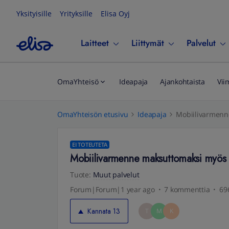
Yksityisille
Yrityksille
Elisa Oyj
Laitteet
Liittymät
Palvelut
OmaYhteisö
Ideapaja
Ajankohtaista
Vii
OmaYhteisön etusivu
Ideapaja
Mobiilivarmenn
EI TOTEUTETA
Mobiilivarmenne maksuttomaksi myös E
Tuote
:
Muut palvelut
Forum|Forum|1 year ago
7 kommenttia
69
Kannata
13
T
M
K