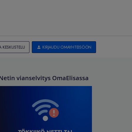
A KESKUSTELU
KIRJAUDU OMAYHTEISÖÖN
Netin vianselvitys OmaElisassa