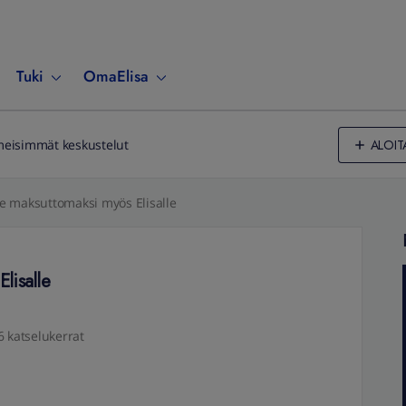
Tuki
OmaElisa
ALOIT
meisimmät keskustelut
e maksuttomaksi myös Elisalle
lisalle
6 katselukerrat