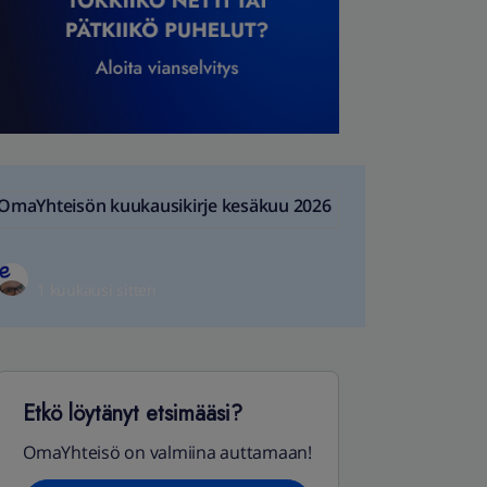
OmaYhteisön kuukausikirje kesäkuu 2026
1 kuukausi sitten
Etkö löytänyt etsimääsi?
OmaYhteisö on valmiina auttamaan!