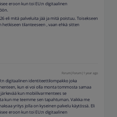
ääsee eroon kun toi EU:n digitaalinen
töön.
6 eli mitä palveluita jää ja mitä poistuu. Toisekseen
 hetkiseen tilanteeseen , vaan ehkä sitten
Forum|Forum|1 year ago
 digitaalinen identiteettilompakko joka
rmenteen, kun ei voi olla monta tommosta samaa
ti järkevää kun mobiilivarmentees se
rta kun me teemme sen tapahtuman. Vaikka me
maksaa yritys jolla on kyseinen palvelu käytössä. Eli
ääsee eroon kun toi EU:n digitaalinen