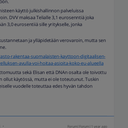
töön.
steen käyttö julkishallinnon palveluissa
roin. DVV maksaa Telialle 3,1 eurosenntiä joka
än 3,0 eurosentiiä sille yritykselle, jonka
stannetaan ja ylläpidetään verovaroin, mutta sen
äne.
ovirasto-rakentaa-suomalaisten-kayttoon-digitaalisen-
luksen-avulla-voi-hoitaa-asioita-koko-eu-alueella
omuutta sekä Elisan että DNAn osalta ole toivottu
ollut käytössä, mutta ei ole toteutunut. Tuskin
meiselle vuodelle toteuttaa edes hyvän tahdon
i
Forum|Forum|1 year ago