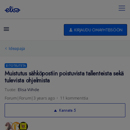
KIRJAUDU OMAYHTEISÖÖN
Ideapaja
EI TOTEUTETA
Muistutus sähköpostiin poistuvista tallenteista sekä
tulevista ohjelmista
Tuote
:
Elisa Viihde
Forum|Forum|3 years ago
11 kommenttia
Kannata
5