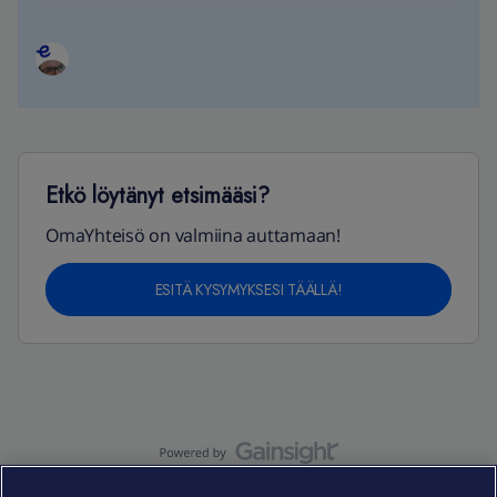
Etkö löytänyt etsimääsi?
OmaYhteisö on valmiina auttamaan!
ESITÄ KYSYMYKSESI TÄÄLLÄ!