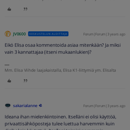
JV0600
Forum|Forum|3 years ago
KESKUSTELUN ALOITTAJA
Eikö Elisa osaa kommentoida asiaa mitenkään? Ja miksi
vain 3 kannattajaa (itseni mukaanlukien)?
Mm. Elisa Viihde laajakaistalla, Elisa K1-liittymiä ym. Elisalta
sakarialanne
Forum|Forum|3 years ago
Ideana ihan mielenkiintoinen. Itselläni ei olisi käyttöä,
privaattisähköposteja tulee luettua harvemmin kuin