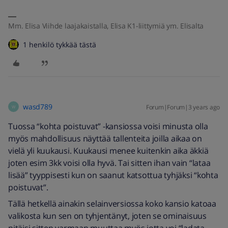
Mm. Elisa Viihde laajakaistalla, Elisa K1-liittymiä ym. Elisalta
1 henkilö tykkää tästä
wasd789
Forum|Forum|3 years ago
W
Tuossa “kohta poistuvat” -kansiossa voisi minusta olla
myös mahdollisuus näyttää tallenteita joilla aikaa on
vielä yli kuukausi. Kuukausi menee kuitenkin aika äkkiä
joten esim 3kk voisi olla hyvä. Tai sitten ihan vain “lataa
lisää” tyyppisesti kun on saanut katsottua tyhjäksi “kohta
poistuvat”.
Tällä hetkellä ainakin selainversiossa koko kansio katoaa
valikosta kun sen on tyhjentänyt, joten se ominaisuus