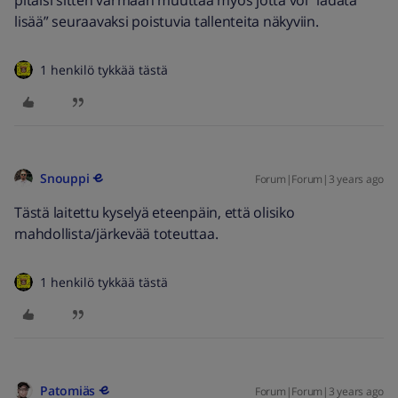
pitäisi sitten varmaan muuttaa myös jotta voi “ladata
lisää” seuraavaksi poistuvia tallenteita näkyviin.
1 henkilö tykkää tästä
Snouppi
Forum|Forum|3 years ago
Tästä laitettu kyselyä eteenpäin, että olisiko
mahdollista/järkevää toteuttaa.
1 henkilö tykkää tästä
Patomiäs
Forum|Forum|3 years ago