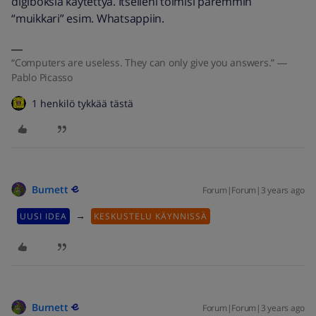
digiboksia käytettyä. Itselleni toimisi paremmin
“muikkari” esim. Whatsappiin.
“Computers are useless. They can only give you answers.” ―
Pablo Picasso
1 henkilö tykkää tästä
Burnett
Forum|Forum|3 years ago
→
UUSI IDEA
KESKUSTELU KÄYNNISSÄ
Burnett
Forum|Forum|3 years ago