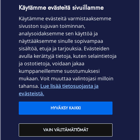
OmaYhteisö-käyttöehdot
Accessibility statement
Käytämme evästeitä sivuillamme
Käytämme evästeitä varmistaaksemme
sivuston sujuvan toiminnan,
Laitteet & liittymät
analysoidaksemme sen käyttöä ja
näyttääksemme sinulle sopivampaa
sisältöä, etuja ja tarjouksia. Evästeiden
Palvelut
avulla kerättyjä tietoja, kuten selaintietoja
ja ostotietoja, voidaan jakaa
Tuki
kumppaneillemme suostumuksesi
mukaan. Voit muuttaa valintojasi milloin
tahansa.
Lue lisää tietosuojasta ja
Ajankohtaista
evästeistä.
Elisa Oyj
HYVÄKSY KAIKKI
In English
VAIN VÄLTTÄMÄTTÖMÄT