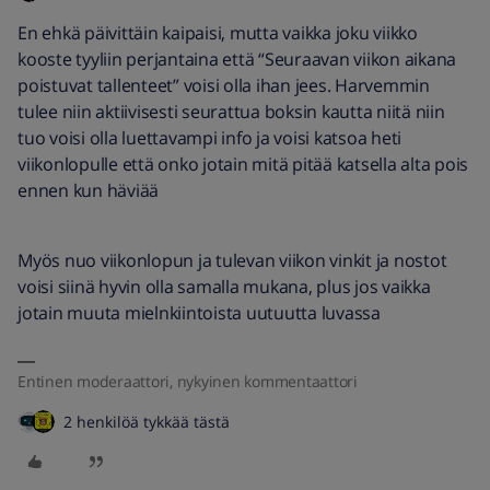
En ehkä päivittäin kaipaisi, mutta vaikka joku viikko
kooste tyyliin perjantaina että “Seuraavan viikon aikana
poistuvat tallenteet” voisi olla ihan jees. Harvemmin
tulee niin aktiivisesti seurattua boksin kautta niitä niin
tuo voisi olla luettavampi info ja voisi katsoa heti
viikonlopulle että onko jotain mitä pitää katsella alta pois
ennen kun häviää
Myös nuo viikonlopun ja tulevan viikon vinkit ja nostot
voisi siinä hyvin olla samalla mukana, plus jos vaikka
jotain muuta mielnkiintoista uutuutta luvassa
Entinen moderaattori, nykyinen kommentaattori
2 henkilöä tykkää tästä