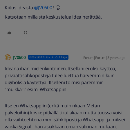
Kiitos ideasta
@JV0600
! 🙂
Katsotaan millaista keskustelua idea herättää.
JV0600
Forum|Forum|3 years ago
KESKUSTELUN ALOITTAJA
Ideana ihan mielenkiintoinen. Itselläni ei olisi käyttöä,
privaattisähköposteja tulee luettua harvemmin kuin
digiboksia käytettyä. Itselleni toimisi paremmin
“muikkari” esim. Whatsappiin.
Itse en Whatsappiin (enkä muihinkaan Metan
palveluihin) koske pitkällä tikullakaan mutta tuossa voisi
olla vaihtoehtona mm. sähköposti ja Whatsappi ja miksei
vaikka Signal. Ihan asiakkaan oman valinnan mukaan.