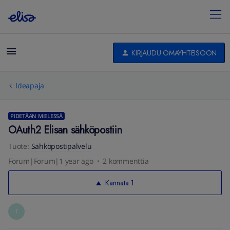
KIRJAUDU OMAYHTEISÖÖN
Ideapaja
PIDETÄÄN MIELESSÄ
OAuth2 Elisan sähköpostiin
Tuote
:
Sähköpostipalvelu
Forum|Forum|1 year ago
2 kommenttia
Kannata
1
T