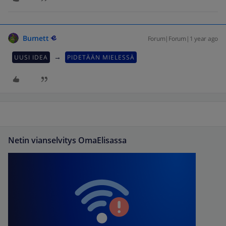
Burnett
Forum|Forum|1 year ago
→
UUSI IDEA
PIDETÄÄN MIELESSÄ
Netin vianselvitys OmaElisassa