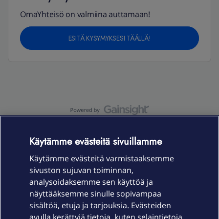
OmaYhteisö on valmiina auttamaan!
ESITÄ KYSYMYKSESI TÄÄLLÄ!
OmaYhteisö-käyttöehdot
Accessibility statement
Käytämme evästeitä sivuillamme
Käytämme evästeitä varmistaaksemme
sivuston sujuvan toiminnan,
Laitteet & liittymät
analysoidaksemme sen käyttöä ja
näyttääksemme sinulle sopivampaa
sisältöä, etuja ja tarjouksia. Evästeiden
Palvelut
avulla kerättyjä tietoja, kuten selaintietoja