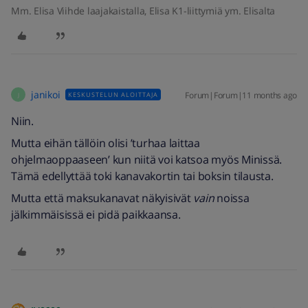
Mm. Elisa Viihde laajakaistalla, Elisa K1-liittymiä ym. Elisalta
janikoi
Forum|Forum|11 months ago
KESKUSTELUN ALOITTAJA
J
Niin.
Mutta eihän tällöin olisi ’turhaa laittaa
ohjelmaoppaaseen’ kun niitä voi katsoa myös Minissä.
Tämä edellyttää toki kanavakortin tai boksin tilausta.
Mutta että maksukanavat näkyisivät
vain
noissa
jälkimmäisissä ei pidä paikkaansa.