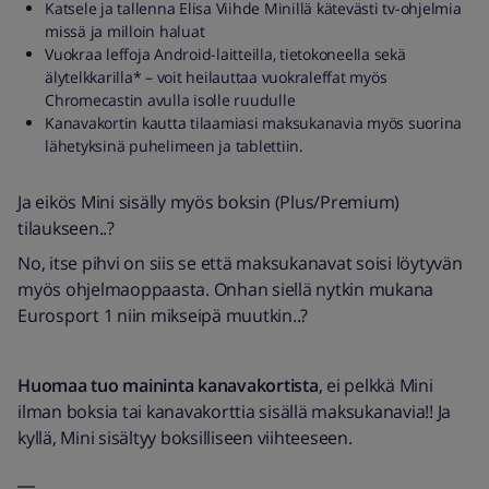
Katsele ja tallenna Elisa Viihde Minillä kätevästi tv-ohjelmia
missä ja milloin haluat
Vuokraa leffoja Android-laitteilla, tietokoneella sekä
älytelkkarilla* – voit heilauttaa vuokraleffat myös
Chromecastin avulla isolle ruudulle
Kanavakortin kautta tilaamiasi maksukanavia myös suorina
lähetyksinä puhelimeen ja tablettiin.
Ja eikös Mini sisälly myös boksin (Plus/Premium)
tilaukseen..?
No, itse pihvi on siis se että maksukanavat soisi löytyvän
myös ohjelmaoppaasta. Onhan siellä nytkin mukana
Eurosport 1 niin mikseipä muutkin..?
Huomaa tuo maininta kanavakortista
, ei pelkkä Mini
ilman boksia tai kanavakorttia sisällä maksukanavia!! Ja
kyllä, Mini sisältyy boksilliseen viihteeseen.