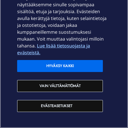
näyttääksemme sinulle sopivampaa
sisältöä, etuja ja tarjouksia. Evästeiden
avulla kerättyjä tietoja, kuten selaintietoja
ja ostotietoja, voidaan jakaa
kumppaneillemme suostumuksesi
mukaan. Voit muuttaa valintojasi milloin
tahansa.
Lue lisää tietosuojasta ja
evästeistä.
HYVÄKSY KAIKKI
VAIN VÄLTTÄMÄTTÖMÄT
EVÄSTEASETUKSET