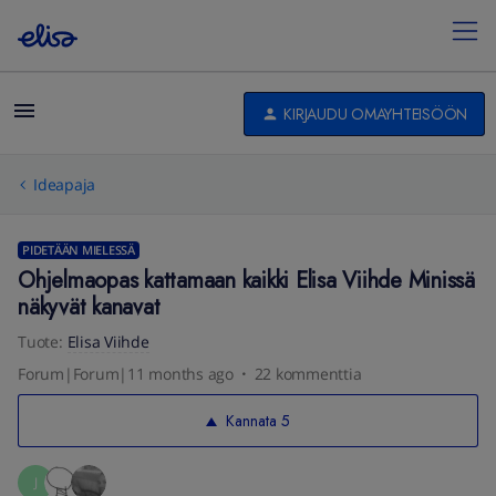
KIRJAUDU OMAYHTEISÖÖN
Ideapaja
PIDETÄÄN MIELESSÄ
Ohjelmaopas kattamaan kaikki Elisa Viihde Minissä
näkyvät kanavat
Tuote
:
Elisa Viihde
Forum|Forum|11 months ago
22 kommenttia
Kannata
5
J