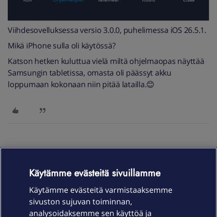
Viihdesovelluksessa versio 3.0.0, puhelimessa iOS 26.5.1.
Mikä iPhone sulla oli käytössä?
Katson hetken kuluttua vielä miltä ohjelmaopas näyttää
Samsungin tabletissa, omasta oli päässyt akku
loppumaan kokonaan niin pitää latailla.😊
eepuska
Forum|Forum|1 month ago
Kaikesta on viimeisimmät versiot juuri asennettu.
Käytämme evästeitä sivuillamme
Nuo kanavat näkyvät kyllä eri osioissa, mutta ei
Käytämme evästeitä varmistaaksemme
ohjelmaoppaassa.
sivuston sujuvan toiminnan,
analysoidaksemme sen käyttöä ja