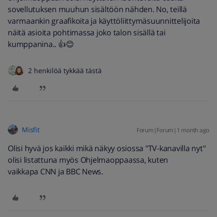
sovellutuksen muuhun sisältöön nähden. No, teillä
varmaankin graafikoita ja käyttöliittymäsuunnittelijoita
näitä asioita pohtimassa joko talon sisällä tai
kumppanina.. 👍😊
2 henkilöä tykkää tästä
Misfit
Forum|Forum|1 month ago
Olisi hyvä jos kaikki mikä näkyy osiossa "TV-kanavilla nyt"
olisi listattuna myös Ohjelmaoppaassa, kuten
vaikkapa CNN ja BBC News.