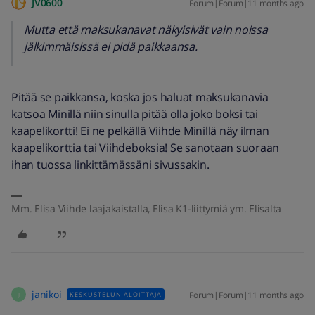
JV0600
Forum|Forum|11 months ago
Mutta että maksukanavat näkyisivät
vain
noissa
jälkimmäisissä ei pidä paikkaansa.
Pitää se paikkansa, koska jos haluat maksukanavia
katsoa Minillä niin sinulla pitää olla joko boksi tai
kaapelikortti! Ei ne pelkällä Viihde Minillä näy ilman
kaapelikorttia tai Viihdeboksia! Se sanotaan suoraan
ihan tuossa linkittämässäni sivussakin.
Mm. Elisa Viihde laajakaistalla, Elisa K1-liittymiä ym. Elisalta
janikoi
Forum|Forum|11 months ago
KESKUSTELUN ALOITTAJA
J