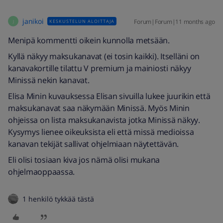
janikoi
Forum|Forum|11 months ago
KESKUSTELUN ALOITTAJA
J
Menipä kommentti oikein kunnolla metsään.
Kyllä näkyy maksukanavat (ei tosin kaikki). Itselläni on
kanavakortille tilattu V premium ja mainiosti näkyy
Minissä nekin kanavat.
Elisa Minin kuvauksessa Elisan sivuilla lukee juurikin että
maksukanavat saa näkymään Minissä. Myös Minin
ohjeissa on lista maksukanavista jotka Minissä näkyy.
Kysymys lienee oikeuksista eli että missä medioissa
kanavan tekijät sallivat ohjelmiaan näytettävän.
Eli olisi tosiaan kiva jos nämä olisi mukana
ohjelmaoppaassa.
1 henkilö tykkää tästä