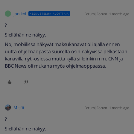
janikoi
Forum|Forum|1 month ago
KESKUSTELUN ALOITTAJA
J
?
Siellähän ne näkyy.
No, mobiilissa näkyvät maksukanavat oli ajalla ennen
uutta ohjelmaopasta suurelta osin näkyvissä pelkästään
kanavilla nyt -osiossa mutta kyllä silloinkin mm. CNN ja
BBC News oli mukana myös ohjelmaoppaassa.
Misfit
Forum|Forum|1 month ago
?
Siellähän ne näkyy.