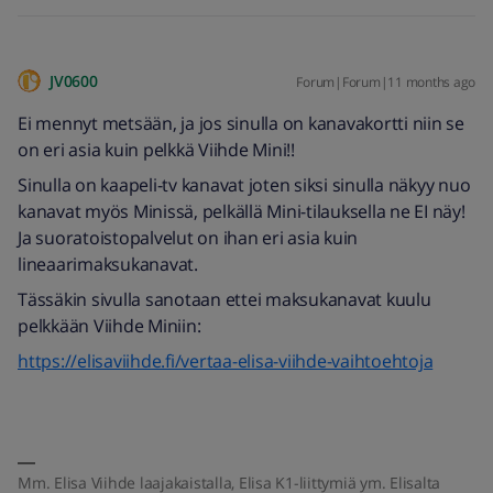
JV0600
Forum|Forum|11 months ago
Ei mennyt metsään, ja jos sinulla on kanavakortti niin se
on eri asia kuin pelkkä Viihde Mini!!
Sinulla on kaapeli-tv kanavat joten siksi sinulla näkyy nuo
kanavat myös Minissä, pelkällä Mini-tilauksella ne EI näy!
Ja suoratoistopalvelut on ihan eri asia kuin
lineaarimaksukanavat.
Tässäkin sivulla sanotaan ettei maksukanavat kuulu
pelkkään Viihde Miniin:
https://elisaviihde.fi/vertaa-elisa-viihde-vaihtoehtoja
Mm. Elisa Viihde laajakaistalla, Elisa K1-liittymiä ym. Elisalta