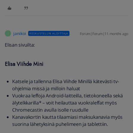
janikoi
Forum|Forum|11 months ago
KESKUSTELUN ALOITTAJA
J
Elisan sivuilta:
Elisa Viihde Mini
Katsele ja tallenna Elisa Viihde Minillä kätevästi tv-
ohjelmia missä ja milloin haluat
Vuokraa leffoja Android-laitteilla, tietokoneella sekä
älytelkkarilla* – voit heilauttaa vuokraleffat myös
Chromecastin avulla isolle ruudulle
Kanavakortin kautta tilaamiasi maksukanavia myös
suorina lähetyksinä puhelimeen ja tablettiin.