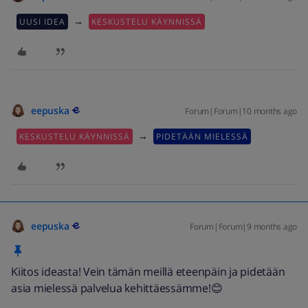
→
UUSI IDEA
KESKUSTELU KÄYNNISSÄ
eepuska
Forum|Forum|10 months ago
→
KESKUSTELU KÄYNNISSÄ
PIDETÄÄN MIELESSÄ
eepuska
Forum|Forum|9 months ago
Kiitos ideasta! Vein tämän meillä eteenpäin ja pidetään
asia mielessä palvelua kehittäessämme!😊