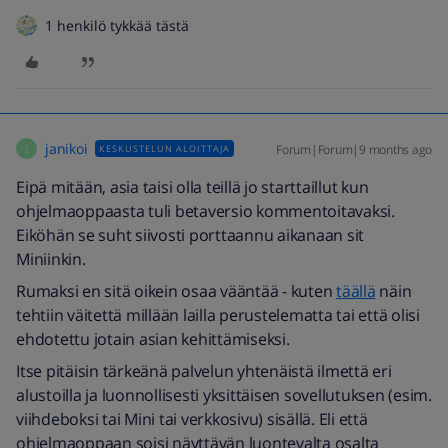
1 henkilö tykkää tästä
janikoi
Forum|Forum|9 months ago
KESKUSTELUN ALOITTAJA
J
Eipä mitään, asia taisi olla teillä jo starttaillut kun
ohjelmaoppaasta tuli betaversio kommentoitavaksi.
Eiköhän se suht siivosti porttaannu aikanaan sit
Miniinkin.
Rumaksi en sitä oikein osaa vääntää - kuten
täällä
näin
tehtiin väitettä millään lailla perustelematta tai että olisi
ehdotettu jotain asian kehittämiseksi.
Itse pitäisin tärkeänä palvelun yhtenäistä ilmettä eri
alustoilla ja luonnollisesti yksittäisen sovellutuksen (esim.
viihdeboksi tai Mini tai verkkosivu) sisällä. Eli että
ohjelmaoppaan soisi näyttävän luontevalta osalta