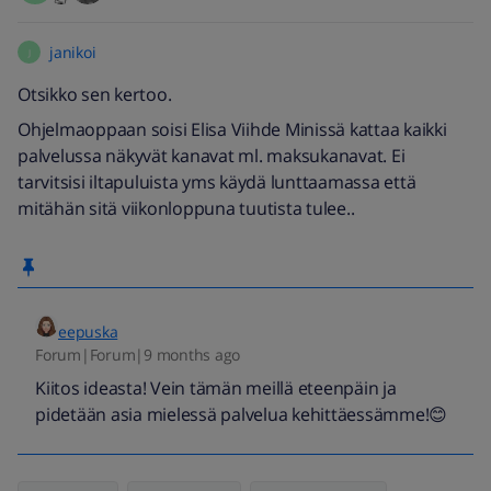
janikoi
J
Otsikko sen kertoo.
Ohjelmaoppaan soisi Elisa Viihde Minissä kattaa kaikki
palvelussa näkyvät kanavat ml. maksukanavat. Ei
tarvitsisi iltapuluista yms käydä lunttaamassa että
mitähän sitä viikonloppuna tuutista tulee..
eepuska
Forum|Forum|9 months ago
Kiitos ideasta! Vein tämän meillä eteenpäin ja
pidetään asia mielessä palvelua kehittäessämme!😊