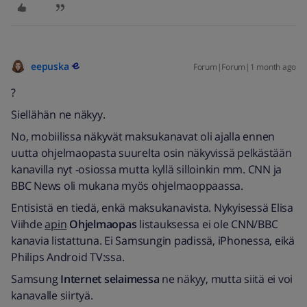
eepuska
Forum|Forum|1 month ago
?
Siellähän ne näkyy.
No, mobiilissa näkyvät maksukanavat oli ajalla ennen
uutta ohjelmaopasta suurelta osin näkyvissä pelkästään
kanavilla nyt -osiossa mutta kyllä silloinkin mm. CNN ja
BBC News oli mukana myös ohjelmaoppaassa.
Entisistä en tiedä, enkä maksukanavista. Nykyisessä Elisa
Viihde
apin
Ohjelmaopas
listauksessa ei ole CNN/BBC
kanavia listattuna. Ei Samsungin padissä, iPhonessa, eikä
Philips Android TV:ssa.
Samsung
Internet selaimessa
ne näkyy, mutta siitä ei voi
kanavalle siirtyä.