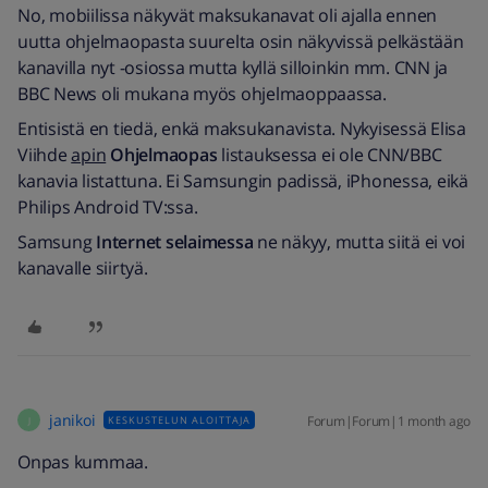
No, mobiilissa näkyvät maksukanavat oli ajalla ennen
uutta ohjelmaopasta suurelta osin näkyvissä pelkästään
kanavilla nyt -osiossa mutta kyllä silloinkin mm. CNN ja
BBC News oli mukana myös ohjelmaoppaassa.
Entisistä en tiedä, enkä maksukanavista. Nykyisessä Elisa
Viihde
apin
Ohjelmaopas
listauksessa ei ole CNN/BBC
kanavia listattuna. Ei Samsungin padissä, iPhonessa, eikä
Philips Android TV:ssa.
Samsung
Internet selaimessa
ne näkyy, mutta siitä ei voi
kanavalle siirtyä.
janikoi
Forum|Forum|1 month ago
KESKUSTELUN ALOITTAJA
J
Onpas kummaa.