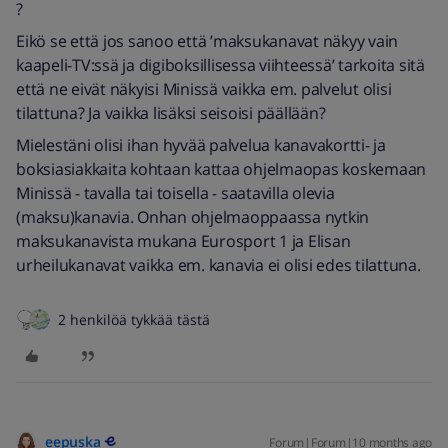
?
Eikö se että jos sanoo että ’maksukanavat näkyy vain
kaapeli-TV:ssä ja digiboksillisessa viihteessä’ tarkoita sitä
että ne eivät näkyisi Minissä vaikka em. palvelut olisi
tilattuna? Ja vaikka lisäksi seisoisi päällään?
Mielestäni olisi ihan hyvää palvelua kanavakortti- ja
boksiasiakkaita kohtaan kattaa ohjelmaopas koskemaan
Minissä - tavalla tai toisella - saatavilla olevia
(maksu)kanavia. Onhan ohjelmaoppaassa nytkin
maksukanavista mukana Eurosport 1 ja Elisan
urheilukanavat vaikka em. kanavia ei olisi edes tilattuna.
2 henkilöä tykkää tästä
eepuska
Forum|Forum|10 months ago