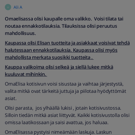
Ali A
A
Omaelisassa olisi kaupalle oma valikko. Voisi tilata tai
noutaa ennakkotilauksia. Tilauksissa olisi peruutus
mahdollisuus.
Kaupassa olisi Elisan tuotteita ja asiakkaat voisivat tehdä
halutessaan ennakkotilauksia. Kaupassa olisi myös
mahdollista merkata suosikki tuotteita .
Kauppa valikoima olisi selkeä ja siellä lukee mitkä
kuuluvat mihinkin.
OmaElisa kotisivun voisi sisustaa ja vaihtaa järjestystä,
valita mitkä ovat tärkeitä juttuja ja piilotaa hyödyttömät
asiat.
Olisi parasta, jos ylhäällä lukisi , jotain kotisivustossa.
Silloin tiedän mitkä asiat liittyvät. Kaikki kotisivustolla olisi
omissa laatikossaan ja saisi avattua, jos haluaa.
OmaElisassa pystyisi nimeämään laskuja. Laskun