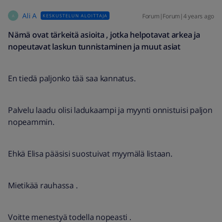
Ali A
Forum|Forum|4 years ago
KESKUSTELUN ALOITTAJA
A
Nämä ovat tärkeitä asioita , jotka helpotavat arkea ja
nopeutavat laskun tunnistaminen ja muut asiat
En tiedä paljonko tää saa kannatus.
Palvelu laadu olisi ladukaampi ja myynti onnistuisi paljon
nopeammin.
Ehkä Elisa pääsisi suostuivat myymälä listaan.
Mietikää rauhassa .
Voitte menestyä todella nopeasti .