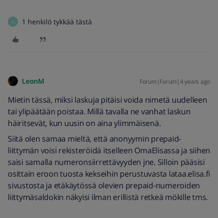
1 henkilö tykkää tästä
A
LeonM
Forum|Forum|4 years ago
Mietin tässä, miksi laskuja pitäisi voida nimetä uudelleen
tai ylipäätään poistaa. Millä tavalla ne vanhat laskun
häiritsevät, kun uusin on aina ylimmäisenä.
Siitä olen samaa mieltä, että anonyymin prepaid-
liittymän voisi rekisteröidä itselleen OmaElisassa ja siihen
saisi samalla numeronsiirrettävyyden jne. Silloin pääsisi
osittain eroon tuosta kekseihin perustuvasta lataa.elisa.fi
sivustosta ja etäkäytössä olevien prepaid-numeroiden
liittymäsaldokin näkyisi ilman erillistä retkeä mökille tms.