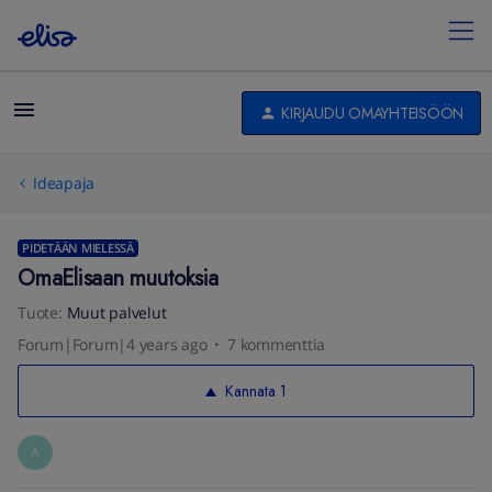
KIRJAUDU OMAYHTEISÖÖN
Ideapaja
PIDETÄÄN MIELESSÄ
OmaElisaan muutoksia
Tuote
:
Muut palvelut
Forum|Forum|4 years ago
7 kommenttia
Kannata
1
A