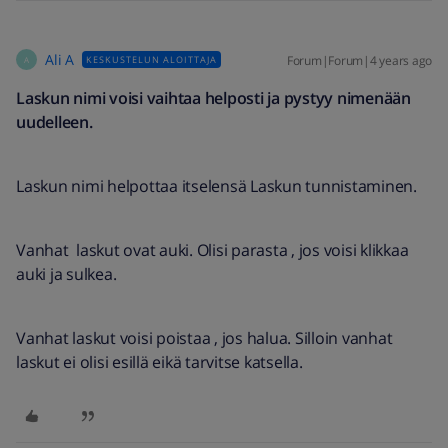
Ali A
Forum|Forum|4 years ago
KESKUSTELUN ALOITTAJA
A
Laskun nimi voisi vaihtaa helposti ja pystyy nimenään
uudelleen.
Laskun nimi helpottaa itselensä Laskun tunnistaminen.
Vanhat laskut ovat auki. Olisi parasta , jos voisi klikkaa
auki ja sulkea.
Vanhat laskut voisi poistaa , jos halua. Silloin vanhat
laskut ei olisi esillä eikä tarvitse katsella.