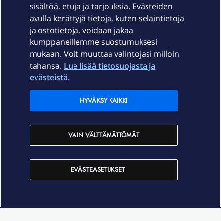
sisältöä, etuja ja tarjouksia. Evästeiden
Palvelut
avulla kerättyjä tietoja, kuten selaintietoja
ja ostotietoja, voidaan jakaa
Tuki
kumppaneillemme suostumuksesi
mukaan. Voit muuttaa valintojasi milloin
tahansa.
Lue lisää tietosuojasta ja
Ajankohtaista
evästeistä.
Elisa Oyj
HYVÄKSY KAIKKI
In English
VAIN VÄLTTÄMÄTTÖMÄT
På Svenska
EVÄSTEASETUKSET
Sopimusehdot
Tietosuoja
Saavutettavuus
Evästeasetukset
Tekijänoikeudet © 2026 Elisa Oyj.