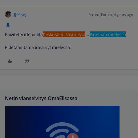
JJesseJ
Forum|Forum|4 years ago
Päivitetty idean tila
Keskustelu käynnissä
→
Pidetään mielessä
Pidetään tämä idea nyt mielessä.
Netin vianselvitys OmaElisassa