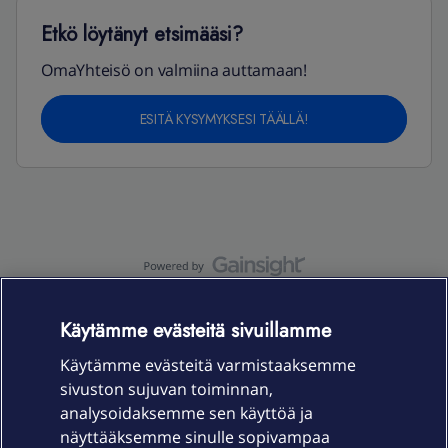
Etkö löytänyt etsimääsi?
OmaYhteisö on valmiina auttamaan!
ESITÄ KYSYMYKSESI TÄÄLLÄ!
OmaYhteisö-käyttöehdot
Accessibility statement
Käytämme evästeitä sivuillamme
Käytämme evästeitä varmistaaksemme
sivuston sujuvan toiminnan,
Laitteet & liittymät
analysoidaksemme sen käyttöä ja
näyttääksemme sinulle sopivampaa