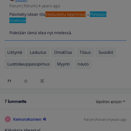
Forum|Forum|4 years ago
Päivitetty idean tila
Keskustelu käynnissä
→
Pidetään
mielessä
Pidetään tämä idea nyt mielessä.
Liittymä
Laskutus
OmaElisa
Tilaus
Suosikit
Luottokauppasopimus
Myynti
nouto
7 kommenttia
Vanhin ensin
Keinotekoinen
Forum|Forum|4 years ago
K
Kiitoksia ideasta!