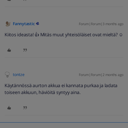
Fannytastic
Forum|Forum|3 months ago
Kiitos ideasta! 👍 Mitäs muut yhteisöläiset ovat mieltä? ☺️
tontze
Forum|Forum|2 months ago
Käytännössä aurton akkua ei kannata purkaa ja ladata
toiseen akkuun, häviöitä syntyy aina.