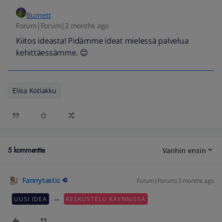
Burnett
Forum|Forum|2 months ago
Kiitos ideasta! Pidämme ideat mielessä palvelua
kehittäessämme. 😊
Elisa Kotiakku
5 kommenttia
Vanhin ensin
Fannytastic
Forum|Forum|3 months ago
→
UUSI IDEA
KESKUSTELU KÄYNNISSÄ