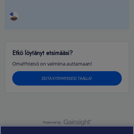
Etkö löytänyt etsimääsi?
OmaYhteisö on valmiina auttamaan!
ESITÄ KYSYMYKSESI TÄÄLLÄ!