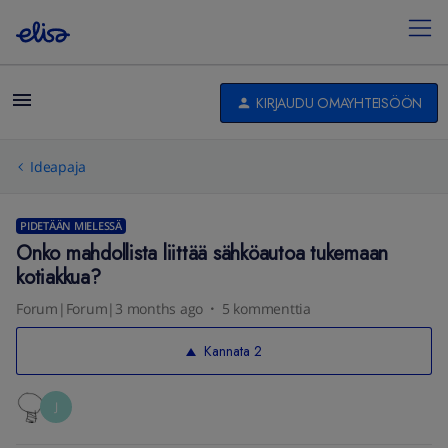
KIRJAUDU OMAYHTEISÖÖN
Ideapaja
PIDETÄÄN MIELESSÄ
Onko mahdollista liittää sähköautoa tukemaan
kotiakkua?
Forum|Forum|3 months ago
5 kommenttia
Kannata
2
J