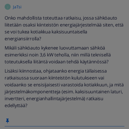
JaTsi
J
Onko mahdollista toteuttaa ratkaisu, jossa sähköauto
liitetään osaksi kiinteistön energiajärjestelmää siten, että
se voi tukea kotiakkua kaksisuuntaisella
energiansiirrolla?
Mikäli sähköauto kykenee luovuttamaan sähköä
esimerkiksi noin 3,6 kW teholla, niin millä teknisellä
toteutuksella liitäntä voidaan tehdä käytännössä?
Lisäksi kiinnostaa, ohjataanko energia tällaisessa
ratkaisussa suoraan kiinteistön kulutukseen vai
voidaanko se ensisijaisesti varastoida kotiakkuun, ja mitä
järjestelmäkomponentteja (esim. kaksisuuntainen laturi,
invertteri, energianhallintajärjestelmä) ratkaisu
edellyttää?