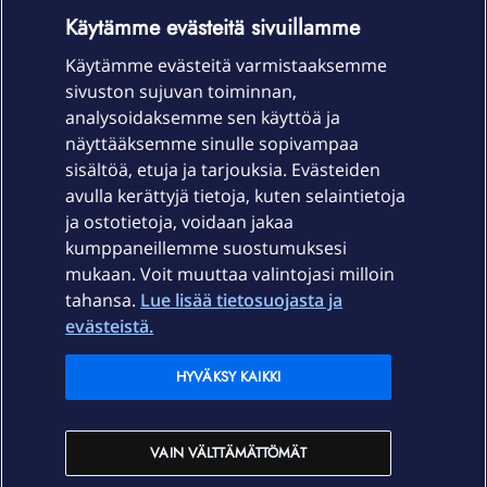
OmaYhteisö-käyttöehdot
Accessibility statement
Käytämme evästeitä sivuillamme
Käytämme evästeitä varmistaaksemme
sivuston sujuvan toiminnan,
Laitteet & liittymät
analysoidaksemme sen käyttöä ja
näyttääksemme sinulle sopivampaa
sisältöä, etuja ja tarjouksia. Evästeiden
Palvelut
avulla kerättyjä tietoja, kuten selaintietoja
ja ostotietoja, voidaan jakaa
Tuki
kumppaneillemme suostumuksesi
mukaan. Voit muuttaa valintojasi milloin
tahansa.
Lue lisää tietosuojasta ja
Ajankohtaista
evästeistä.
Elisa Oyj
HYVÄKSY KAIKKI
In English
VAIN VÄLTTÄMÄTTÖMÄT