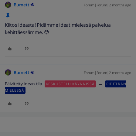
Burnett
Forum|Forum|2 months ago
Kiitos ideasta! Pidämme ideat mielessä palvelua
kehittäessämme. 😊
Burnett
Forum|Forum|2 months ago
Päivitetty idean tila
→
KESKUSTELU KÄYNNISSÄ
PIDETÄÄN
MIELESSÄ