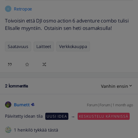
Retropoe
R
Toivoisin että DJI osmo action 6 adventure combo tulisi
Elisalle myyntiin. Ostaisin sen heti osamaksulla!
Saatavuus
Laitteet
Verkkokauppa
2 kommenttia
Vanhin ensin
Burnett
Forum|Forum|1 month ago
Päivitetty idean tila
→
UUSI IDEA
KESKUSTELU KÄYNNISSÄ
1 henkilö tykkää tästä