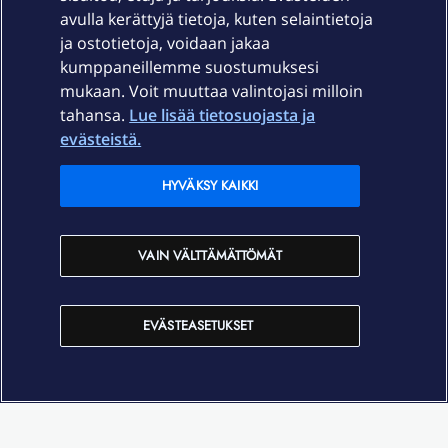
Palvelut
avulla kerättyjä tietoja, kuten selaintietoja
ja ostotietoja, voidaan jakaa
Tuki
kumppaneillemme suostumuksesi
mukaan. Voit muuttaa valintojasi milloin
tahansa.
Lue lisää tietosuojasta ja
Ajankohtaista
evästeistä.
Elisa Oyj
HYVÄKSY KAIKKI
In English
VAIN VÄLTTÄMÄTTÖMÄT
På Svenska
EVÄSTEASETUKSET
Sopimusehdot
Tietosuoja
Saavutettavuus
Evästeasetukset
Tekijänoikeudet © 2026 Elisa Oyj.