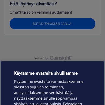
Etkö löytänyt etsimääsi?
OmaYhteisö on valmiina auttamaan!
ESITÄ KYSYMYKSESI TÄÄLLÄ!
OmaYhteisö-käyttöehdot
Accessibility statement
Käytämme evästeitä sivuillamme
Käytämme evästeitä varmistaaksemme
sivuston sujuvan toiminnan,
Laitteet & liittymät
analysoidaksemme sen käyttöä ja
näyttääksemme sinulle sopivampaa
sisältöä, etuja ja tarjouksia. Evästeiden