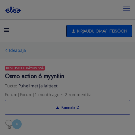
KIRJAUDU OMAYHTEISÖÖN
Ideapaja
KESKUSTELU KÄYNNISSÄ
Osmo action 6 myyntiin
Tuote
:
Puhelimet ja laitteet
Forum|Forum|1 month ago
2 kommenttia
Kannata
2
R