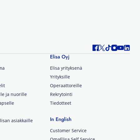
Elisa Oyj
lma
Elisa yrityksenä
Yrityksille
lit
Operaattoreille
lle ja nuorille
Rekrytointi
apselle
Tiedotteet
In English
isan asiakkaille
Customer Service
OmaElisa Self Service