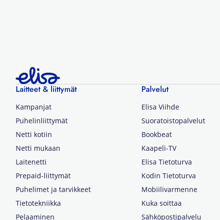
Laitteet & liittymät
Palvelut
Kampanjat
Elisa Viihde
Puhelinliittymät
Suoratoistopalvelut
Netti kotiin
Bookbeat
Netti mukaan
Kaapeli-TV
Laitenetti
Elisa Tietoturva
Prepaid-liittymät
Kodin Tietoturva
Puhelimet ja tarvikkeet
Mobiilivarmenne
Tietotekniikka
Kuka soittaa
Pelaaminen
Sähköpostipalvelu