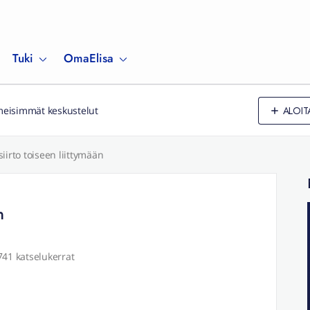
Tuki
OmaElisa
ALOIT
meisimmät keskustelut
iirto toiseen liittymään
n
741 katselukerrat