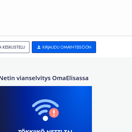
A KESKUSTELU
KIRJAUDU OMAYHTEISÖÖN
Netin vianselvitys OmaElisassa