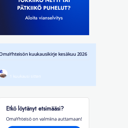
OmaYhteisön kuukausikirje kesäkuu 2026
1 kuukausi sitten
Etkö löytänyt etsimääsi?
OmaYhteisö on valmiina auttamaan!