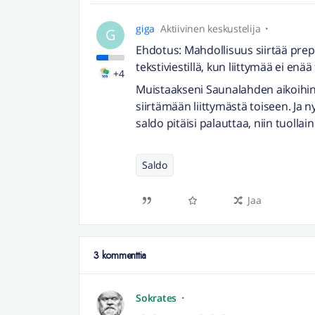
giga
Aktiivinen keskustelija
G
Ehdotus: Mahdollisuus siirtää prepa
tekstiviestillä, kun liittymää ei enää 
+4
Muistaakseni Saunalahden aikoihin o
siirtämään liittymästä toiseen. Ja n
saldo pitäisi palauttaa, niin tuollai
Saldo
Jaa
3 kommenttia
Sokrates