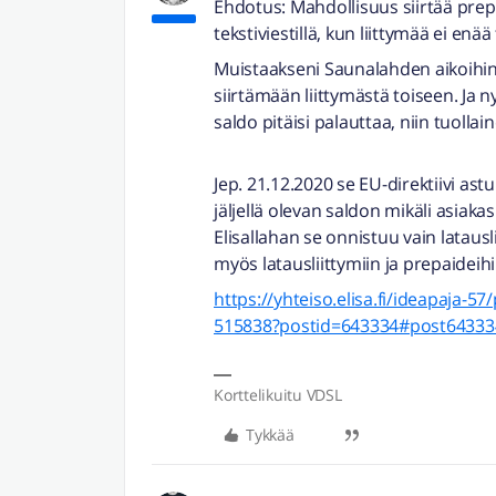
Ehdotus: Mahdollisuus siirtää prepa
tekstiviestillä, kun liittymää ei enää 
Muistaakseni Saunalahden aikoihin o
siirtämään liittymästä toiseen. Ja n
saldo pitäisi palauttaa, niin tuollai
Jep. 21.12.2020 se EU-direktiivi as
jäljellä olevan saldon mikäli asiakas
Elisallahan se onnistuu vain latausl
myös latausliittymiin ja prepaideih
https://yhteiso.elisa.fi/ideapaja-57
515838?postid=643334#post64333
Korttelikuitu VDSL
Tykkää