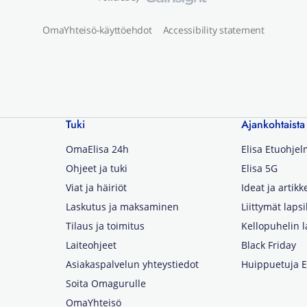
OmaYhteisö-käyttöehdot
Accessibility statement
Tuki
Ajankohtaista
OmaElisa 24h
Elisa Etuohje
Ohjeet ja tuki
Elisa 5G
Viat ja häiriöt
Ideat ja artikke
Laskutus ja maksaminen
Liittymät lapsi
Tilaus ja toimitus
Kellopuhelin l
Laiteohjeet
Black Friday
Asiakaspalvelun yhteystiedot
Huippuetuja El
Soita Omagurulle
OmaYhteisö