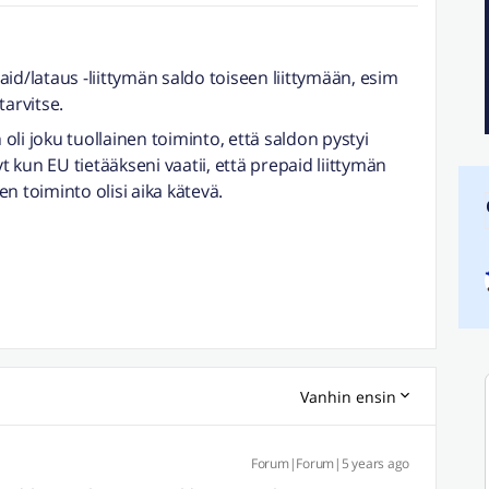
id/lataus -liittymän saldo toiseen liittymään, esim
tarvitse.
li joku tuollainen toiminto, että saldon pystyi
yt kun EU tietääkseni vaatii, että prepaid liittymän
nen toiminto olisi aika kätevä.
Vanhin ensin
Forum|Forum|5 years ago