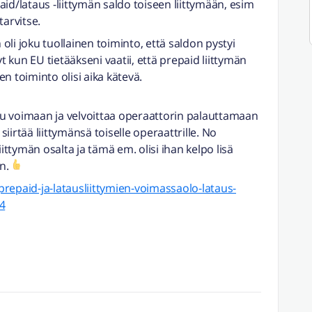
id/lataus -liittymän saldo toiseen liittymään, esim
tarvitse.
li joku tuollainen toiminto, että saldon pystyi
yt kun EU tietääkseni vaatii, että prepaid liittymän
nen toiminto olisi aika kätevä.
tuu voimaan ja velvoittaa operaattorin palauttamaan
 siirtää liittymänsä toiselle operaattrille. No
iittymän osalta ja tämä em. olisi ihan kelpo lisä
in.
/prepaid-ja-latausliittymien-voimassaolo-lataus-
4