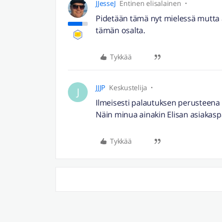
JJesseJ
Entinen elisalainen
Pidetään tämä nyt mielessä mutta a
tämän osalta.
Tykkää
JJJP
Keskustelija
J
Ilmeisesti palautuksen perusteena on
Näin minua ainakin Elisan asiakaspalve
Tykkää