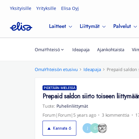
Yksityisille
Yrityksille
Elisa Oyj
Laitteet
Liittymät
Palvelut
OmaYhteisö
Ideapaja
Ajankohtaista
Vii
OmaYhteisön etusivu
Ideapaja
Prepaid saldon s
PIDETÄÄN MIELESSÄ
Prepaid saldon siirto toiseen liittymää
Tuote
:
Puhelinliittymät
Forum|Forum|5 years ago
3 kommenttia
1
Kannata
6
J
G