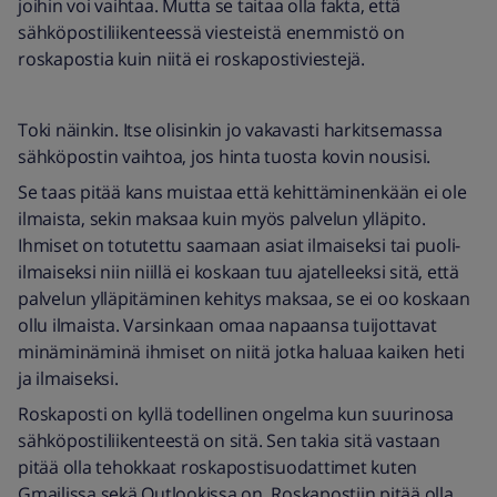
joihin voi vaihtaa. Mutta se taitaa olla fakta, että
sähköpostiliikenteessä viesteistä enemmistö on
roskapostia kuin niitä ei roskapostiviestejä.
Toki näinkin. Itse olisinkin jo vakavasti harkitsemassa
sähköpostin vaihtoa, jos hinta tuosta kovin nousisi.
Se taas pitää kans muistaa että kehittäminenkään ei ole
ilmaista, sekin maksaa kuin myös palvelun ylläpito.
Ihmiset on totutettu saamaan asiat ilmaiseksi tai puoli-
ilmaiseksi niin niillä ei koskaan tuu ajatelleeksi sitä, että
palvelun ylläpitäminen kehitys maksaa, se ei oo koskaan
ollu ilmaista. Varsinkaan omaa napaansa tuijottavat
minäminäminä ihmiset on niitä jotka haluaa kaiken heti
ja ilmaiseksi.
Roskaposti on kyllä todellinen ongelma kun suurinosa
sähköpostiliikenteestä on sitä. Sen takia sitä vastaan
pitää olla tehokkaat roskapostisuodattimet kuten
Gmailissa sekä Outlookissa on. Roskapostiin pitää olla