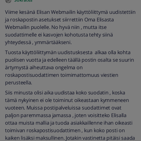
Viime kesänä Elisan Webmailin käyttöliittymä uudistettiin
ja roskapostin asetukset siirrettiin Oma Elisasta
Webmailin puolelle. No hyvä niin , mutta itse
suodattimelle ei kasvojen kohotusta tehty siinä
yhteydessä , ymmärtääkseni.
Tuosta käyttöliittymän uudistusksesta alkaa olla kohta
puolisen vuotta ja edelleen täällä postin osalta se suurin
ärtymystä aiheuttava ongelma on
roskapostisuodattimen toimimattomuus viestien
perusteella.
Siis minusta olisi aika uudistaa koko suodatin , koska
tämä nykyinen ei ole toiminut oikeastaan kymmeneen
vuoteen. Muissa postipalveluissa suodattimet ovat
paljon paremmassa jamassa , joten voisitteko Elisalla
ottaa muista mallia ja tuoda asiakkaillenne ihan oikeasti
toimivan roskapostisuodattimen , kun koko posti on
kaiken lisäksi maksullinen. Jotakin vastinetta pitäisi saada