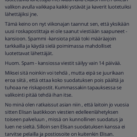
valikon avulla vaikkapa kaikki ystävät ja kaverit luotetuiksi
lähettäjiksi jne.
Tämä keino on nyt viikonajan taannut sen, että yksikään
uusi roskapostittaja ei ole saanut viestiään saapuneet -
kansioon. Spammi -kansiota pitää toki määräajoin
tarkkailla ja käydä sielä poimimassa mahdolliset
luotettavat lähettäjät.
Huom. Spam - kansiossa viestit säilyy vain 14 päivää.
Miksei sitä noinkin voi tehdä , mutta eipä se juurikaan
eroa siitä , että ottaa koko suodatuksen pois päältä ja
tuhoaa ne riskapostit. Kummassakin tapauksessa se
valikointi pitää tehdä ihan itse.
No minä olen ratkaissut asian niin , että laitoin jo vuosia
sitten Elisan laatikkoon viestien edelleenlähetyksen
toiseen palveluun , missä on kunnollinen suodatus ja
luen ne sieltä. Silloin sen Elisan suodatuksen kanssa ei
tarvitse pelailla ja postiosoite on kuitenkin Elisan.