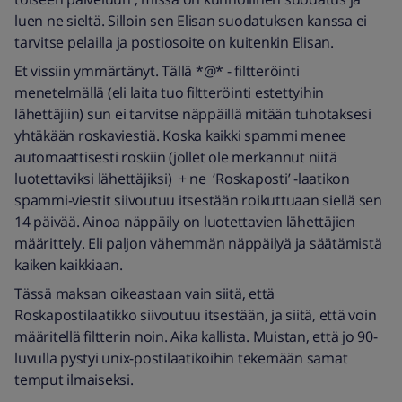
luen ne sieltä. Silloin sen Elisan suodatuksen kanssa ei
tarvitse pelailla ja postiosoite on kuitenkin Elisan.
Et vissiin ymmärtänyt. Tällä *@* - filtteröinti
menetelmällä (eli laita tuo filtteröinti estettyihin
lähettäjiin) sun ei tarvitse näppäillä mitään tuhotaksesi
yhtäkään roskaviestiä. Koska kaikki spammi menee
automaattisesti roskiin (jollet ole merkannut niitä
luotettaviksi lähettäjiksi) + ne ‘Roskaposti’ -laatikon
spammi-viestit siivoutuu itsestään roikuttuaan siellä sen
14 päivää. Ainoa näppäily on luotettavien lähettäjien
määrittely. Eli paljon vähemmän näppäilyä ja säätämistä
kaiken kaikkiaan.
Tässä maksan oikeastaan vain siitä, että
Roskapostilaatikko siivoutuu itsestään, ja siitä, että voin
määritellä filtterin noin. Aika kallista. Muistan, että jo 90-
luvulla pystyi unix-postilaatikoihin tekemään samat
temput ilmaiseksi.