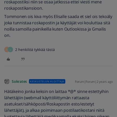
roskapostiksi niin se osaa jatkossa ettei viesti mene
roskapostikansioon.
Tommonen ois kiva myös Elisalle saada et siel ois tekoäly
joka tunnistaa roskapostin ja käyttäjät voi kouluttaa sitä
noilla samoilla painikeilla kuten Outlookissa ja Gmailis
on.
2 henkilöä tykkää tästä
H
J
Sokrates
Forum|Forum|2 years ago
KESKUSTELUN ALOITTAJA
Hätäkeino jonka keksin on laittaa *@* sinne estettyihin
lähettäjiin (webmail käyttöliittymän rattaasta
asetukset/sähköposti/Roskapostin esto/estetyt
lähettäjät), ja alkaa poimimaan postilaatikostani niitä
luotettavia lähettäjiä merkkaamalla ekaksi hiiren oikean