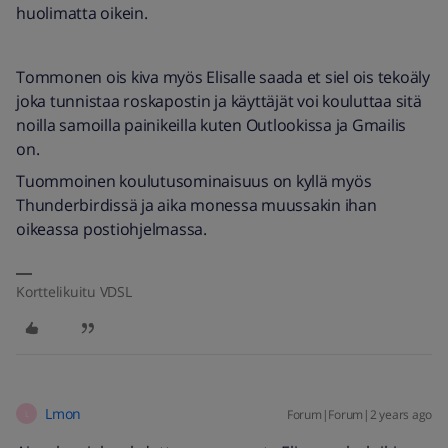
huolimatta oikein.
Tommonen ois kiva myös Elisalle saada et siel ois tekoäly
joka tunnistaa roskapostin ja käyttäjät voi kouluttaa sitä
noilla samoilla painikeilla kuten Outlookissa ja Gmailis
on.
Tuommoinen koulutusominaisuus on kyllä myös
Thunderbirdissä ja aika monessa muussakin ihan
oikeassa postiohjelmassa.
Korttelikuitu VDSL
Lmon
Forum|Forum|2 years ago
L