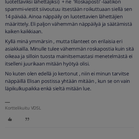
luotettaviksi lähettäjiksi) + ne ‘Roskaposti’ -laatikon
spammi-viestit siivoutuu itsestään roikuttuaan siellä sen
14 päivää. Ainoa näppäily on luotettavien lähettäjien
määrittely. Eli paljon vähemmän näppäilyä ja säätämistä
kaiken kaikkiaan.
Kyllä minä ymmärsin , mutta tilanteet on erilaisia eri
asiakkailla. Minulle tulee vähemmän roskapostia kuin sitä
oikeaa ja silloin tuosta mainitsemastasi menetelmästä ei
itselleni juurikaan mitään hyötyä olisi.
No kuten olen edellä jo kertonut , niin ei minun tarvitse
näppäillä Elisan postissa yhtään mitään , kun se on vain
läpikulkupaikka enkä sieltä mitään lue.
Korttelikuitu VDSL