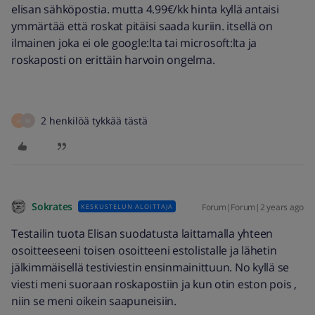
elisan sähköpostia. mutta 4.99€/kk hinta kyllä antaisi
ymmärtää että roskat pitäisi saada kuriin. itsellä on
ilmainen joka ei ole google:lta tai microsoft:lta ja
roskaposti on erittäin harvoin ongelma.
2 henkilöä tykkää tästä
H
M
Sokrates
Forum|Forum|2 years ago
KESKUSTELUN ALOITTAJA
Testailin tuota Elisan suodatusta laittamalla yhteen
osoitteeseeni toisen osoitteeni estolistalle ja lähetin
jälkimmäisellä testiviestin ensinmainittuun. No kyllä se
viesti meni suoraan roskapostiin ja kun otin eston pois ,
niin se meni oikein saapuneisiin.