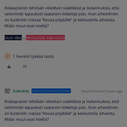
Roskapostiin tehdään viikottain säädöksiä ja tiukennuksia, että
selvimmät tapaukset saataisiin kitkettyä pois. Ihan aiheellinen
on kuitenkin nostaa “kissaa pöydälle” ja keskustella aiheesta.
Mitäs muut ovat mieltä?
Uusi idea
→
Keskustelu käynnissä
1 henkilö tykkää tästä
H
Sokrates
Forum|Forum|2 years ago
KESKUSTELUN ALOITTAJA
Roskapostiin tehdään viikottain säädöksiä ja tiukennuksia, että
selvimmät tapaukset saataisiin kitkettyä pois. Ihan aiheellinen
on kuitenkin nostaa “kissaa pöydälle” ja keskustella aiheesta.
Mitäs muut ovat mieltä?