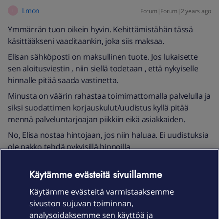
Lmon
Forum|Forum|2 years ago
L
Ymmärrän tuon oikein hyvin. Kehittämistähän tässä
käsittääkseni vaaditaankin, joka siis maksaa.
Elisan sähköposti on maksullinen tuote. Jos lukaisette
sen aloitusviestin , niin siellä todetaan , että nykyiselle
hinnalle pitää saada vastinetta.
Minusta on väärin rahastaa toimimattomalla palvelulla ja
siksi suodattimen korjauskulut/uudistus kyllä pitää
mennä palveluntarjoajan piikkiin eikä asiakkaiden.
No, Elisa nostaa hintojaan, jos niin haluaa. Ei uudistuksia
ole pakko tehdä nykyisillä hinnoilla.
Käytämme evästeitä sivuillamme
Käytämme evästeitä varmistaaksemme
sivuston sujuvan toiminnan,
analysoidaksemme sen käyttöä ja
Sokrates
Forum|Forum|2 years ago
KESKUSTELUN ALOITTAJA