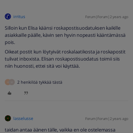
irritus
Forum|Forum|2 years ago
Silloin kun Elisa käänsi roskapostisuodatuksen kaikille
asiakkaille päälle, kävin sen hyvin nopeasti kääntämässä
pois.
Oikeat postit kun löytyivät roskalaatikosta ja roskapostit
tulivat inboxista. Elisan roskapostisuodatus toimii siis
niin huonosti, ettei sitä voi käyttää.
2 henkilöä tykkää tästä
H
M
lasselusse
Forum|Forum|2 years ago
taidan antaa äänen tälle, vaikka en ole ostelemassa