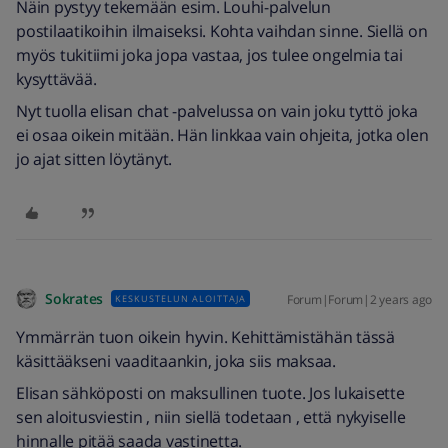
Näin pystyy tekemään esim. Louhi-palvelun
postilaatikoihin ilmaiseksi. Kohta vaihdan sinne. Siellä on
myös tukitiimi joka jopa vastaa, jos tulee ongelmia tai
kysyttävää.
Nyt tuolla elisan chat -palvelussa on vain joku tyttö joka
ei osaa oikein mitään. Hän linkkaa vain ohjeita, jotka olen
jo ajat sitten löytänyt.
Sokrates
Forum|Forum|2 years ago
KESKUSTELUN ALOITTAJA
Ymmärrän tuon oikein hyvin. Kehittämistähän tässä
käsittääkseni vaaditaankin, joka siis maksaa.
Elisan sähköposti on maksullinen tuote. Jos lukaisette
sen aloitusviestin , niin siellä todetaan , että nykyiselle
hinnalle pitää saada vastinetta.