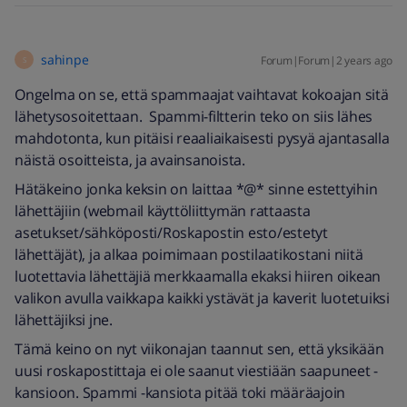
sahinpe
Forum|Forum|2 years ago
S
Ongelma on se, että spammaajat vaihtavat kokoajan sitä
lähetysosoitettaan. Spammi-filtterin teko on siis lähes
mahdotonta, kun pitäisi reaaliaikaisesti pysyä ajantasalla
näistä osoitteista, ja avainsanoista.
Hätäkeino jonka keksin on laittaa *@* sinne estettyihin
lähettäjiin (webmail käyttöliittymän rattaasta
asetukset/sähköposti/Roskapostin esto/estetyt
lähettäjät), ja alkaa poimimaan postilaatikostani niitä
luotettavia lähettäjiä merkkaamalla ekaksi hiiren oikean
valikon avulla vaikkapa kaikki ystävät ja kaverit luotetuiksi
lähettäjiksi jne.
Tämä keino on nyt viikonajan taannut sen, että yksikään
uusi roskapostittaja ei ole saanut viestiään saapuneet -
kansioon. Spammi -kansiota pitää toki määräajoin