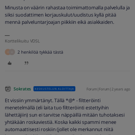
Minusta on väärin rahastaa toimimattomalla palvelulla ja
siksi suodattimen korjauskulut/uudistus kyllä pitää
mennä palveluntarjoajan piikkiin eikä asiakkaiden.
Korttelikuitu VDSL
2 henkilöä tykkää tästä
H
M
Sokrates
Forum|Forum|2 years ago
KESKUSTELUN ALOITTAJA
Et vissiin ymmärtänyt. Tällä *@* - filtteröinti
menetelmällä (eli laita tuo filtteröinti estettyihin
lähettäjiin) sun ei tarvitse näppäillä mitään tuhotaksesi
yhtäkään roskaviestiä. Koska kaikki spammi menee
automaattisesti roskiin (jollet ole merkannut niitä