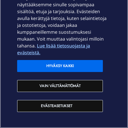
näyttääksemme sinulle sopivampaa
No, Elisa nostaa hintojaan, jos niin haluaa. Ei uudistuksia
sisältöä, etuja ja tarjouksia. Evästeiden
ole pakko tehdä nykyisillä hinnoilla.
avulla kerättyjä tietoja, kuten selaintietoja
Mielenkiinnolla seuraan mihin tämä johtaa vai johtaako
ja ostotietoja, voidaan jakaa
mihinkään. Toki palveluntarjoajalla on oikeus hinnoitella
kumppaneillemme suostumuksesi
palvelunsa , mutta sillä no myös velvollisuus korjata
mukaan. Voit muuttaa valintojasi milloin
toimimaton palvelu.
tahansa.
Lue lisää tietosuojasta ja
evästeistä.
Minusta tässä ei ole kyse kehityksestä , vaan palvelun
korjauksesta.
HYVÄKSY KAIKKI
Korttelikuitu VDSL
VAIN VÄLTTÄMÄTTÖMÄT
1 henkilö tykkää tästä
H
EVÄSTEASETUKSET
Lmon
Forum|Forum|2 years ago
L