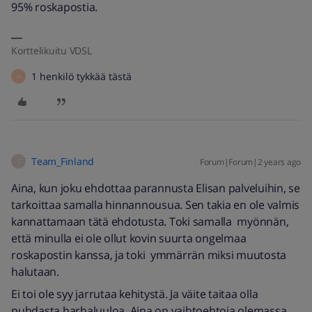
95% roskapostia.
Korttelikuitu VDSL
1 henkilö tykkää tästä
H
Team_Finland
Forum|Forum|2 years ago
T
Aina, kun joku ehdottaa parannusta Elisan palveluihin, se
tarkoittaa samalla hinnannousua. Sen takia en ole valmis
kannattamaan tätä ehdotusta. Toki samalla myönnän,
että minulla ei ole ollut kovin suurta ongelmaa
roskapostin kanssa, ja toki ymmärrän miksi muutosta
halutaan.
Ei toi ole syy jarrutaa kehitystä. Ja väite taitaa olla
puhdasta harhaluuloa. Aina on vaihtoehtoja olemassa