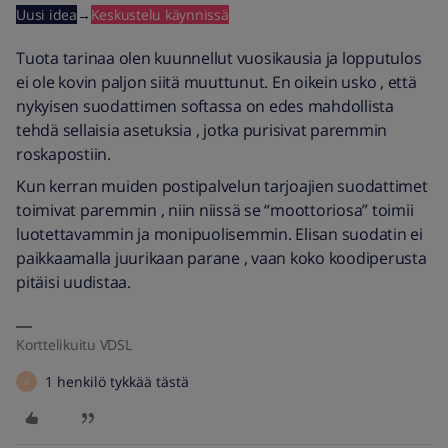
Uusi idea
→
Keskustelu käynnissä
Tuota tarinaa olen kuunnellut vuosikausia ja lopputulos
ei ole kovin paljon siitä muuttunut. En oikein usko , että
nykyisen suodattimen softassa on edes mahdollista
tehdä sellaisia asetuksia , jotka purisivat paremmin
roskapostiin.
Kun kerran muiden postipalvelun tarjoajien suodattimet
toimivat paremmin , niin niissä se “moottoriosa” toimii
luotettavammin ja monipuolisemmin. Elisan suodatin ei
paikkaamalla juurikaan parane , vaan koko koodiperusta
pitäisi uudistaa.
Korttelikuitu VDSL
1 henkilö tykkää tästä
H