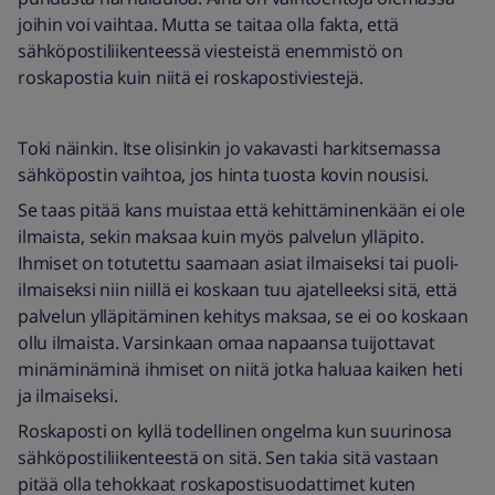
joihin voi vaihtaa. Mutta se taitaa olla fakta, että
sähköpostiliikenteessä viesteistä enemmistö on
roskapostia kuin niitä ei roskapostiviestejä.
Toki näinkin. Itse olisinkin jo vakavasti harkitsemassa
sähköpostin vaihtoa, jos hinta tuosta kovin nousisi.
Se taas pitää kans muistaa että kehittäminenkään ei ole
ilmaista, sekin maksaa kuin myös palvelun ylläpito.
Ihmiset on totutettu saamaan asiat ilmaiseksi tai puoli-
ilmaiseksi niin niillä ei koskaan tuu ajatelleeksi sitä, että
palvelun ylläpitäminen kehitys maksaa, se ei oo koskaan
ollu ilmaista. Varsinkaan omaa napaansa tuijottavat
minäminäminä ihmiset on niitä jotka haluaa kaiken heti
ja ilmaiseksi.
Roskaposti on kyllä todellinen ongelma kun suurinosa
sähköpostiliikenteestä on sitä. Sen takia sitä vastaan
pitää olla tehokkaat roskapostisuodattimet kuten