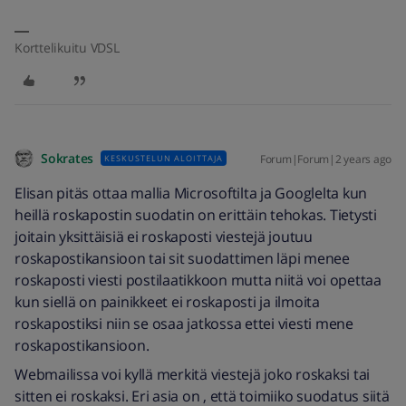
Korttelikuitu VDSL
Sokrates
Forum|Forum|2 years ago
KESKUSTELUN ALOITTAJA
Elisan pitäs ottaa mallia Microsoftilta ja Googlelta kun
heillä roskapostin suodatin on erittäin tehokas. Tietysti
joitain yksittäisiä ei roskaposti viestejä joutuu
roskapostikansioon tai sit suodattimen läpi menee
roskaposti viesti postilaatikkoon mutta niitä voi opettaa
kun siellä on painikkeet ei roskaposti ja ilmoita
roskapostiksi niin se osaa jatkossa ettei viesti mene
roskapostikansioon.
Webmailissa voi kyllä merkitä viestejä joko roskaksi tai
sitten ei roskaksi. Eri asia on , että toimiiko suodatus siitä