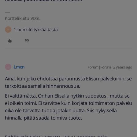
Korttelikuitu VDSL
1 henkilö tykkää tästä
H
Lmon
Forum|Forum|2 years ago
L
Aina, kun joku ehdottaa parannusta Elisan palveluihin, se
tarkoittaa samalla hinnannousua.
Ei välttämättä. Onhan Elisalla nytkin suodatus , mutta se
ei oikein toimi. Ei tarvitse kuin korjata toimimaton palvelu
eikä ole tarvetta tuoda jotakin uutta. Siis nykyisellä
hinnalla pitää saada toimiva tuote.