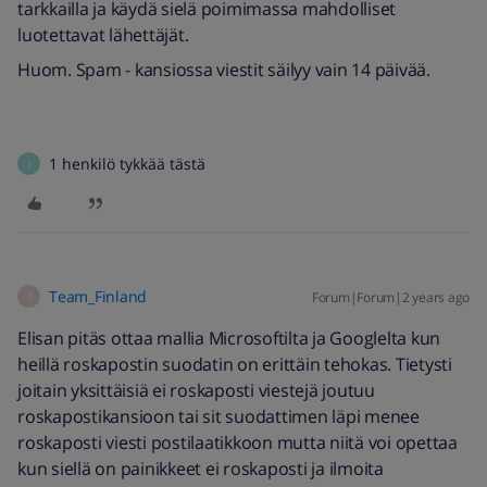
tarkkailla ja käydä sielä poimimassa mahdolliset
luotettavat lähettäjät.
Huom. Spam - kansiossa viestit säilyy vain 14 päivää.
1 henkilö tykkää tästä
J
Team_Finland
Forum|Forum|2 years ago
T
Elisan pitäs ottaa mallia Microsoftilta ja Googlelta kun
heillä roskapostin suodatin on erittäin tehokas. Tietysti
joitain yksittäisiä ei roskaposti viestejä joutuu
roskapostikansioon tai sit suodattimen läpi menee
roskaposti viesti postilaatikkoon mutta niitä voi opettaa
kun siellä on painikkeet ei roskaposti ja ilmoita