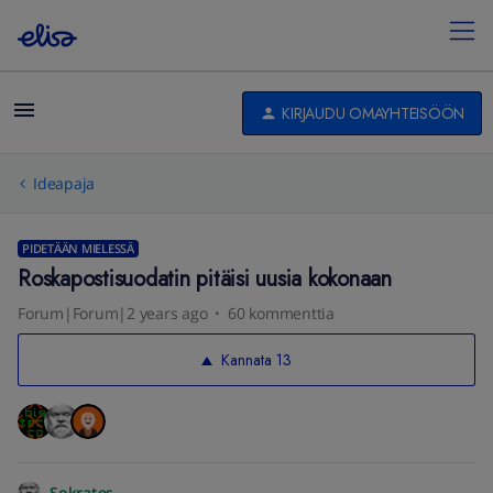
KIRJAUDU OMAYHTEISÖÖN
Ideapaja
PIDETÄÄN MIELESSÄ
Roskapostisuodatin pitäisi uusia kokonaan
Forum|Forum|2 years ago
60 kommenttia
Kannata
13
Sokrates