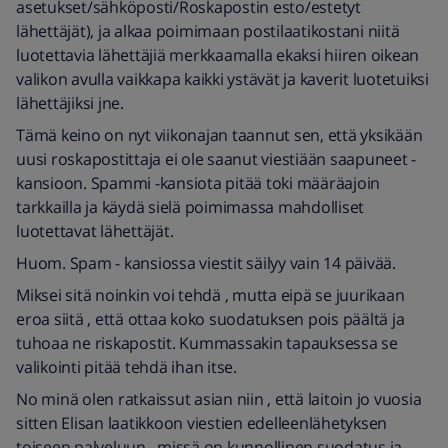
asetukset/sähköposti/Roskapostin esto/estetyt
lähettäjät), ja alkaa poimimaan postilaatikostani niitä
luotettavia lähettäjiä merkkaamalla ekaksi hiiren oikean
valikon avulla vaikkapa kaikki ystävät ja kaverit luotetuiksi
lähettäjiksi jne.
Tämä keino on nyt viikonajan taannut sen, että yksikään
uusi roskapostittaja ei ole saanut viestiään saapuneet -
kansioon. Spammi -kansiota pitää toki määräajoin
tarkkailla ja käydä sielä poimimassa mahdolliset
luotettavat lähettäjät.
Huom. Spam - kansiossa viestit säilyy vain 14 päivää.
Miksei sitä noinkin voi tehdä , mutta eipä se juurikaan
eroa siitä , että ottaa koko suodatuksen pois päältä ja
tuhoaa ne riskapostit. Kummassakin tapauksessa se
valikointi pitää tehdä ihan itse.
No minä olen ratkaissut asian niin , että laitoin jo vuosia
sitten Elisan laatikkoon viestien edelleenlähetyksen
toiseen palveluun , missä on kunnollinen suodatus ja