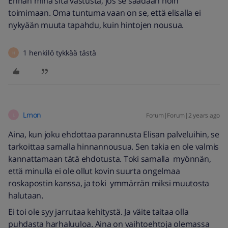
Enhän minä sitä vastusta, jos se saadaan noin
toimimaan. Oma tuntuma vaan on se, että elisalla ei
nykyään muuta tapahdu, kuin hintojen nousua.
1 henkilö tykkää tästä
H
Lmon
Forum|Forum|2 years ago
L
Aina, kun joku ehdottaa parannusta Elisan palveluihin, se
tarkoittaa samalla hinnannousua. Sen takia en ole valmis
kannattamaan tätä ehdotusta. Toki samalla myönnän,
että minulla ei ole ollut kovin suurta ongelmaa
roskapostin kanssa, ja toki ymmärrän miksi muutosta
halutaan.
Ei toi ole syy jarrutaa kehitystä. Ja väite taitaa olla
puhdasta harhaluuloa. Aina on vaihtoehtoja olemassa