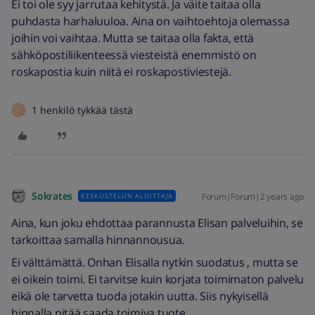
Ei toi ole syy jarrutaa kehitystä. Ja väite taitaa olla
puhdasta harhaluuloa. Aina on vaihtoehtoja olemassa
joihin voi vaihtaa. Mutta se taitaa olla fakta, että
sähköpostiliikenteessä viesteistä enemmistö on
roskapostia kuin niitä ei roskapostiviestejä.
1 henkilö tykkää tästä
H
Sokrates
Forum|Forum|2 years ago
KESKUSTELUN ALOITTAJA
Aina, kun joku ehdottaa parannusta Elisan palveluihin, se
tarkoittaa samalla hinnannousua.
Ei välttämättä. Onhan Elisalla nytkin suodatus , mutta se
ei oikein toimi. Ei tarvitse kuin korjata toimimaton palvelu
eikä ole tarvetta tuoda jotakin uutta. Siis nykyisellä
hinnalla pitää saada toimiva tuote.