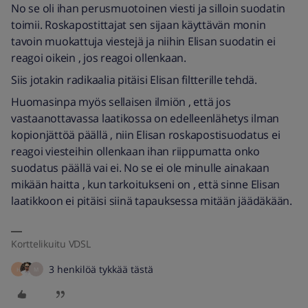
No se oli ihan perusmuotoinen viesti ja silloin suodatin
toimii. Roskapostittajat sen sijaan käyttävän monin
tavoin muokattuja viestejä ja niihin Elisan suodatin ei
reagoi oikein , jos reagoi ollenkaan.
Siis jotakin radikaalia pitäisi Elisan filtterille tehdä.
Huomasinpa myös sellaisen ilmiön , että jos
vastaanottavassa laatikossa on edelleenlähetys ilman
kopionjättöä päällä , niin Elisan roskapostisuodatus ei
reagoi viesteihin ollenkaan ihan riippumatta onko
suodatus päällä vai ei. No se ei ole minulle ainakaan
mikään haitta , kun tarkoitukseni on , että sinne Elisan
laatikkoon ei pitäisi siinä tapauksessa mitään jäädäkään.
Korttelikuitu VDSL
3 henkilöä tykkää tästä
H
M