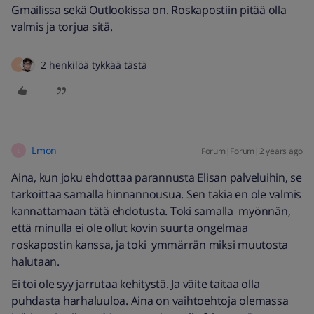
Gmailissa sekä Outlookissa on. Roskapostiin pitää olla
valmis ja torjua sitä.
2 henkilöä tykkää tästä
H
Lmon
Forum|Forum|2 years ago
L
Aina, kun joku ehdottaa parannusta Elisan palveluihin, se
tarkoittaa samalla hinnannousua. Sen takia en ole valmis
kannattamaan tätä ehdotusta. Toki samalla myönnän,
että minulla ei ole ollut kovin suurta ongelmaa
roskapostin kanssa, ja toki ymmärrän miksi muutosta
halutaan.
Ei toi ole syy jarrutaa kehitystä. Ja väite taitaa olla
puhdasta harhaluuloa. Aina on vaihtoehtoja olemassa