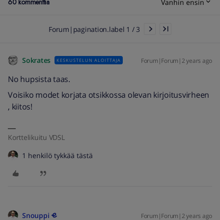
60 kommenttia
Vanhin ensin
Forum|pagination.label 1 / 3
Sokrates
Forum|Forum|2 years ago
KESKUSTELUN ALOITTAJA
No hupsista taas.
Voisiko modet korjata otsikkossa olevan kirjoitusvirheen
, kiitos!
Korttelikuitu VDSL
1 henkilö tykkää tästä
Snouppi
Forum|Forum|2 years ago