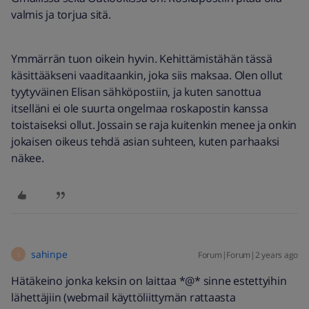
valmis ja torjua sitä.
Ymmärrän tuon oikein hyvin. Kehittämistähän tässä
käsittääkseni vaaditaankin, joka siis maksaa. Olen ollut
tyytyväinen Elisan sähköpostiin, ja kuten sanottua
itselläni ei ole suurta ongelmaa roskapostin kanssa
toistaiseksi ollut. Jossain se raja kuitenkin menee ja onkin
jokaisen oikeus tehdä asian suhteen, kuten parhaaksi
näkee.
sahinpe
Forum|Forum|2 years ago
S
Hätäkeino jonka keksin on laittaa *@* sinne estettyihin
lähettäjiin (webmail käyttöliittymän rattaasta