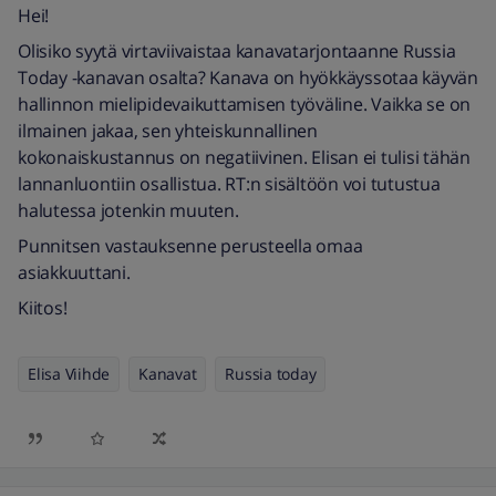
Hei!
Olisiko syytä virtaviivaistaa kanavatarjontaanne Russia
Today -kanavan osalta? Kanava on hyökkäyssotaa käyvän
hallinnon mielipidevaikuttamisen työväline. Vaikka se on
ilmainen jakaa, sen yhteiskunnallinen
kokonaiskustannus on negatiivinen. Elisan ei tulisi tähän
lannanluontiin osallistua. RT:n sisältöön voi tutustua
halutessa jotenkin muuten.
Punnitsen vastauksenne perusteella omaa
asiakkuuttani.
Kiitos!
Elisa Viihde
Kanavat
Russia today