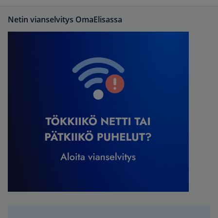
Netin vianselvitys OmaElisassa