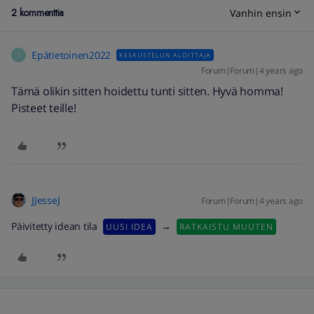
2 kommenttia
Vanhin ensin
Epätietoinen2022
KESKUSTELUN ALOITTAJA
E
Forum|Forum|4 years ago
Tämä olikin sitten hoidettu tunti sitten. Hyvä homma!
Pisteet teille!
JJesseJ
Forum|Forum|4 years ago
Päivitetty idean tila
→
UUSI IDEA
RATKAISTU MUUTEN