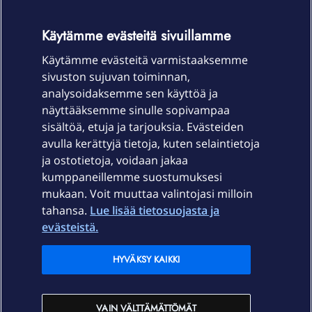
OmaYhteisö-käyttöehdot
Accessibility statement
Käytämme evästeitä sivuillamme
Käytämme evästeitä varmistaaksemme
sivuston sujuvan toiminnan,
Laitteet & liittymät
analysoidaksemme sen käyttöä ja
näyttääksemme sinulle sopivampaa
sisältöä, etuja ja tarjouksia. Evästeiden
Palvelut
avulla kerättyjä tietoja, kuten selaintietoja
ja ostotietoja, voidaan jakaa
Tuki
kumppaneillemme suostumuksesi
mukaan. Voit muuttaa valintojasi milloin
tahansa.
Lue lisää tietosuojasta ja
Ajankohtaista
evästeistä.
Elisa Oyj
HYVÄKSY KAIKKI
In English
VAIN VÄLTTÄMÄTTÖMÄT