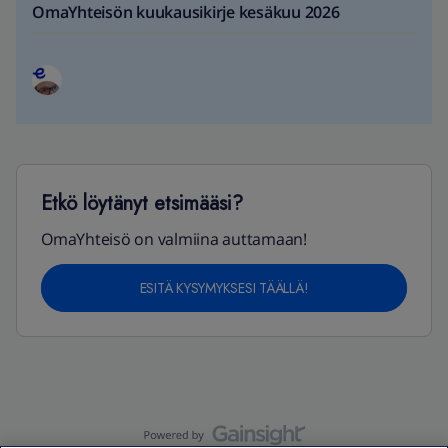
OmaYhteisön kuukausikirje kesäkuu 2026
Etkö löytänyt etsimääsi?
OmaYhteisö on valmiina auttamaan!
ESITÄ KYSYMYKSESI TÄÄLLÄ!