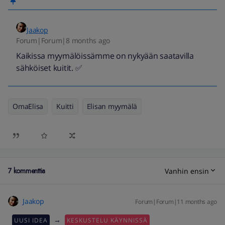
Jaakop
Forum|Forum|8 months ago
Kaikissa myymälöissämme on nykyään saatavilla
sähköiset kuitit. ✅
OmaElisa
Kuitti
Elisan myymälä
7 kommenttia
Vanhin ensin
Jaakop
Forum|Forum|11 months ago
→
UUSI IDEA
KESKUSTELU KÄYNNISSÄ