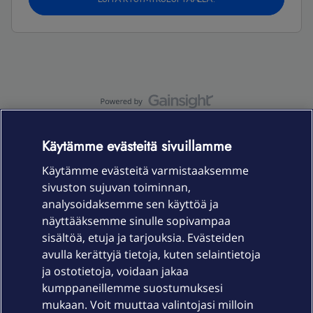
OmaYhteisö-käyttöehdot
Accessibility statement
Käytämme evästeitä sivuillamme
Käytämme evästeitä varmistaaksemme
sivuston sujuvan toiminnan,
Laitteet & liittymät
analysoidaksemme sen käyttöä ja
näyttääksemme sinulle sopivampaa
sisältöä, etuja ja tarjouksia. Evästeiden
Palvelut
avulla kerättyjä tietoja, kuten selaintietoja
ja ostotietoja, voidaan jakaa
Tuki
kumppaneillemme suostumuksesi
mukaan. Voit muuttaa valintojasi milloin