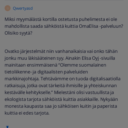
Qwertyasd
Q
Miksi myymälästä kortilla ostetusta puhelimesta ei ole
mahdollista saada sähköistä kuittia OmaElisa -palveluun?
Olisiko syytä?
Ovatko järjestelmät niin vanhanaikaisia vai onko tähän
jonku muu läkisääteinen syy. Ainakin Elisa Oyj -sivuilla
mainitaan ensimmäisenä “Olemme suomalainen
tietoliikenne- ja digitaalisten palveluiden
markkinajohtaja. Tehtävämme on tuoda digitalisaatiolla
ratkaisuja, jotka ovat tärkeitä ihmisille ja yhteiskunnan
kestävälle kehitykselle.” Mielestäni olisi vastuullista ja
ekologista tarjota sähköistä kuittia asiakkaille. Nykyään
monesta kaupasta saa jo sähköisen kuitin ja paperista
kuittia ei edes tarjota.