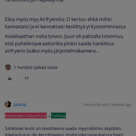
Elisa myös myy Airfryereita :D kertoo ehkä mihin
kannattaisi ja ei kannattaisi keskittyä yritystoiminnassa
Asiakkaathan noita toivoo. Juuri oli palstalla toivomus,
että puhelinoperaattorilta pitäisi saada hankittua
airfryerin lisäksi myös järjestelmäkamera...
1 henkilö tykkää tästä
Jaakop
Forum|Forum|9 months ago
Keskustelu käynnissä
→
Tulossa
Sähköiset kuitit on tavoitteena saada myymälöihin käyttöön.
Aikataulua ei ole kerrottavaksi, mutta joka tapauksessa hyvin