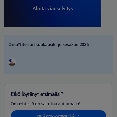
OmaYhteisön kuukausikirje kesäkuu 2026
Etkö löytänyt etsimääsi?
OmaYhteisö on valmiina auttamaan!
ESITÄ KYSYMYKSESI TÄÄLLÄ!