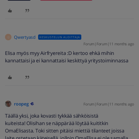
Qwertyasd
KESKUSTELUN ALOITTAJA
Q
Forum|Forum|11 months ago
Elisa myös myy Airfryereita :D kertoo ehkä mihin
kannattaisi ja ei kannattaisi keskittyä yritystoiminnassa
roopeg
Forum|Forum|11 months ago
Täällä yksi, joka kovasti tykkää sähköisistä
kuiteista! Olisihan se näppärää löytää kuititkin
OmaElisasta. Toki sitten pitäisi miettiä tilanteet joissa
laite ostetaan käteisellä, jolloin OmaElisa ei ole samalla