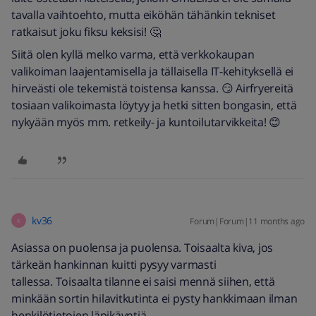
tavalla vaihtoehto, mutta eiköhän tähänkin tekniset
ratkaisut joku fiksu keksisi! 🤔
Siitä olen kyllä melko varma, että verkkokaupan
valikoiman laajentamisella ja tällaisella IT-kehityksellä ei
hirveästi ole tekemistä toistensa kanssa. 😏 Airfryereitä
tosiaan valikoimasta löytyy ja hetki sitten bongasin, että
nykyään myös mm. retkeily- ja kuntoilutarvikkeita! 😊
kv36
Forum|Forum|11 months ago
K
Asiassa on puolensa ja puolensa. Toisaalta kiva, jos
tärkeän hankinnan kuitti pysyy varmasti
tallessa. Toisaalta tilanne ei saisi mennä siihen, että
minkään sortin hilavitkutinta ei pysty hankkimaan ilman
henkilötietojen läpikäyntiä.