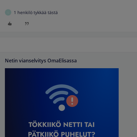
1 henkilö tykkää tästä
L
Netin vianselvitys OmaElisassa