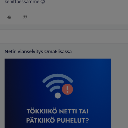
kehittäessämme!😊
Netin vianselvitys OmaElisassa