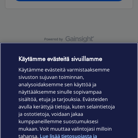
OmaYhteisö-käyttöehdot
Accessibility statement
Käytämme evästeitä sivuillamme
Käytämme evästeitä varmistaaksemme
sivuston sujuvan toiminnan,
Laitteet & liittymät
analysoidaksemme sen käyttöä ja
näyttääksemme sinulle sopivampaa
sisältöä, etuja ja tarjouksia. Evästeiden
Palvelut
avulla kerättyjä tietoja, kuten selaintietoja
ja ostotietoja, voidaan jakaa
Tuki
kumppaneillemme suostumuksesi
mukaan. Voit muuttaa valintojasi milloin
tahansa.
Lue lisää tietosuojasta ja
Ajankohtaista