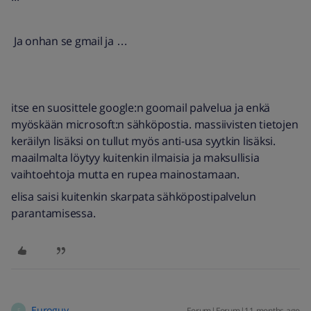
Ja onhan se gmail ja …
itse en suosittele google:n goomail palvelua ja enkä
myöskään microsoft:n sähköpostia. massiivisten tietojen
keräilyn lisäksi on tullut myös anti-usa syytkin lisäksi.
maailmalta löytyy kuitenkin ilmaisia ja maksullisia
vaihtoehtoja mutta en rupea mainostamaan.
elisa saisi kuitenkin skarpata sähköpostipalvelun
parantamisessa.
Euroguy
Forum|Forum|11 months ago
E