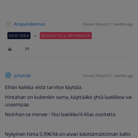
Anspandeemus
Forum|Forum|11 months ago
→
UUSI IDEA
KESKUSTELU KÄYNNISSÄ
juhanski
Forum|Forum|11 months ago
J
Eihän kaikkia viittä tarvitse käyttää.
Hintahan on kuitenkin sama, käyttääkö yhtä laatikkoa vai
useampaa.
Noinhan se menee : Yksi laatikko/4 Alias osoitetta
Nykyinen hinta 5,99€/kk on aivan käsittämättömän kallis