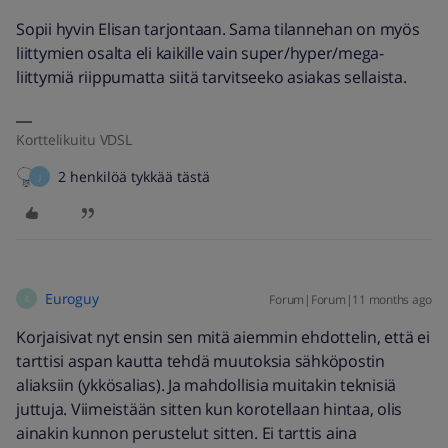
Sopii hyvin Elisan tarjontaan. Sama tilannehan on myös
liittymien osalta eli kaikille vain super/hyper/mega-
liittymiä riippumatta siitä tarvitseeko asiakas sellaista.
Korttelikuitu VDSL
2 henkilöä tykkää tästä
J
Euroguy
Forum|Forum|11 months ago
E
Korjaisivat nyt ensin sen mitä aiemmin ehdottelin, että ei
tarttisi aspan kautta tehdä muutoksia sähköpostin
aliaksiin (ykkösalias). Ja mahdollisia muitakin teknisiä
juttuja. Viimeistään sitten kun korotellaan hintaa, olis
ainakin kunnon perustelut sitten. Ei tarttis aina