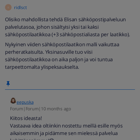
ridlsct
R
Olisiko mahdollista tehdä Elisan sähköpostipalveluun
palvelutasoa, johon sisältyisi yksi tai kaksi
sähköpostilaatikkoa (+3 sähköpostialiasta per laatikko).
Nykyinen viiden sähköpostilaatikon malli vaikuttaa
perheratkaisulta. Yksinasuville tuo viisi
sähköpostilaatikkoa on aika paljon ja voi tuntua
tarpeettomalta ylispeksaukselta.
eepuska
Forum|Forum|10 months ago
Kiitos ideasta!
Vastaava idea oltiinkin nostettu meillä esille myös
aikaisemmin ja pidämme sen mielessä palvelua