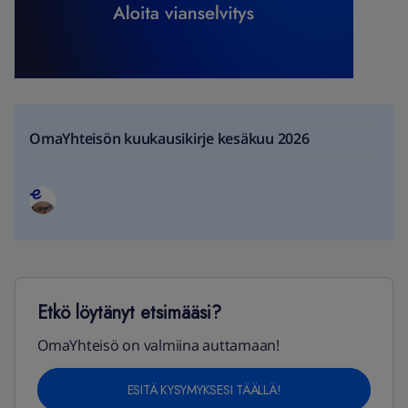
OmaYhteisön kuukausikirje kesäkuu 2026
Etkö löytänyt etsimääsi?
OmaYhteisö on valmiina auttamaan!
ESITÄ KYSYMYKSESI TÄÄLLÄ!