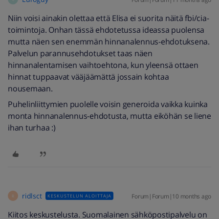
Niin voisi ainakin olettaa että Elisa ei suorita näitä fbi/cia-
toimintoja. Onhan tässä ehdotetussa ideassa puolensa
mutta näen sen enemmän hinnanalennus-ehdotuksena.
Palvelun parannusehdotukset taas näen
hinnanalentamisen vaihtoehtona, kun yleensä ottaen
hinnat tuppaavat vääjäämättä jossain kohtaa
nousemaan.
Puhelinliittymien puolelle voisin generoida vaikka kuinka
monta hinnanalennus-ehdotusta, mutta eiköhän se liene
ihan turhaa :)
ridlsct
Forum|Forum|10 months ago
KESKUSTELUN ALOITTAJA
R
Kiitos keskustelusta. Suomalainen sähköpostipalvelu on