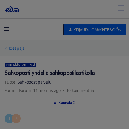
KIRJAUDU OMAYHTEISÖÖN
Ideapaja
PIDETÄÄN MIELESSÄ
Sähköposti yhdellä sähköpostilaatikolla
Tuote
:
Sähköpostipalvelu
Forum|Forum|11 months ago
10 kommenttia
Kannata
2
J
R