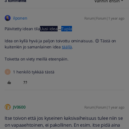
3 kommenttia
Vanhin ensin
ilponen
Forum|Forum|1 year ago
Päivitetty idean tila
Uusi idea
→
Tupla
Idea on kyllä hyvä ja paljon toivottu ominaisuus. 😊 Tästä on
kuitenkin jo samanlainen idea
täällä
.
Toivetta on viety meillä eteenpäin.
1 henkilö tykkää tästä
B
JV0600
Forum|Forum|1 year ago
Itse toivon että jos kyseinen kaksivaiheisuus tulee niin se
on vapaaehtoinen, ei pakollinen. En esim. itse pidä aina