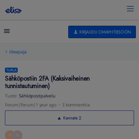
KIRJAUDU OMAYHTEISÖÖN
Ideapaja
TUPLA
Sähköpostiin 2FA (Kaksivaiheinen
tunnistautuminen)
Tuote
:
Sähköpostipalvelu
Forum|Forum|1 year ago
3 kommenttia
Kannata
2
B
K