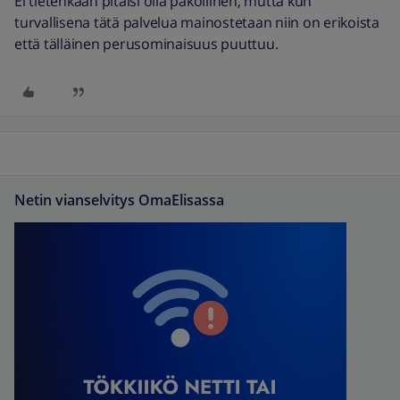
Ei tietenkään pitäisi olla pakollinen, mutta kun
turvallisena tätä palvelua mainostetaan niin on erikoista
että tälläinen perusominaisuus puuttuu.
Netin vianselvitys OmaElisassa