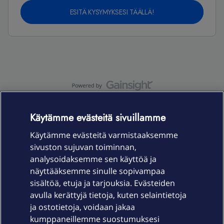
ESITÄ KYSYMYKSESI TÄÄLLÄ!
OmaYhteisö-käyttöehdot
Accessibility statement
Käytämme evästeitä sivuillamme
Käytämme evästeitä varmistaaksemme
sivuston sujuvan toiminnan,
Laitteet & liittymät
analysoidaksemme sen käyttöä ja
näyttääksemme sinulle sopivampaa
sisältöä, etuja ja tarjouksia. Evästeiden
Palvelut
avulla kerättyjä tietoja, kuten selaintietoja
ja ostotietoja, voidaan jakaa
Tuki
kumppaneillemme suostumuksesi