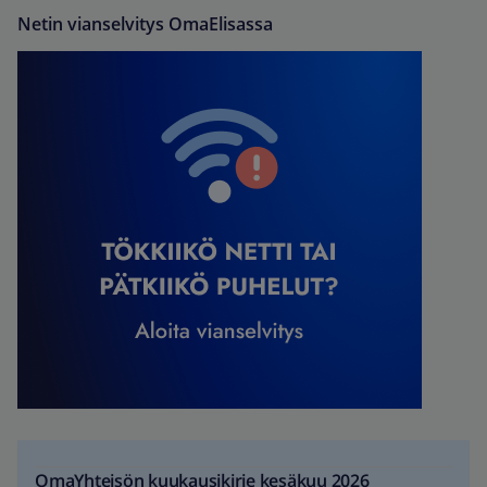
Netin vianselvitys OmaElisassa
OmaYhteisön kuukausikirje kesäkuu 2026