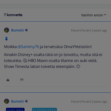
7 kommenttia
Vanhin ensin
Burnett
Forum|Forum|3 years ago
Moikka
@Sammy76
ja tervetuloa OmaYhteisöön!
Ainakin Disney+ osalta tätä on jo toivottu, mutta sitä ei
toteuteta. 🤔 HBO Maxin osalta tilanne on auki vielä.
Show Timesta laitan toivetta eteenpäin. 🙂
Burnett
Forum|Forum|3 years ago
→
UUSI IDEA
EI TOTEUTETA