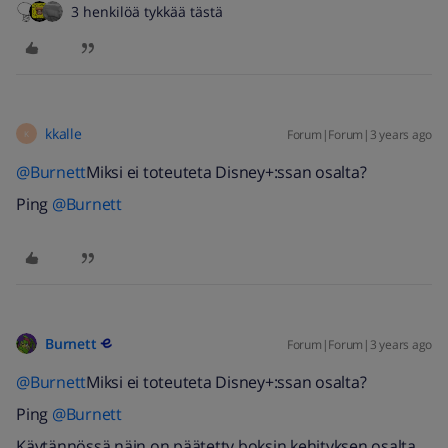
3 henkilöä tykkää tästä
kkalle
Forum|Forum|3 years ago
K
@Burnett
Miksi ei toteuteta Disney+:ssan osalta?
Ping
@Burnett
Burnett
Forum|Forum|3 years ago
@Burnett
Miksi ei toteuteta Disney+:ssan osalta?
Ping
@Burnett
Käytännössä näin on päätetty boksin kehityksen osalta.