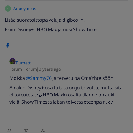
Anonymous
A
Lisää suoratoistopalveluja digiboxiin.
Esim Disney+ , HBO Max ja uusi Show Time.
Burnett
Forum|Forum|3 years ago
Moikka
@Sammy76
ja tervetuloa OmaYhteisöön!
Ainakin Disney+ osalta tätä on jo toivottu, mutta sitä
ei toteuteta. 🤔 HBO Maxin osalta tilanne on auki
vielä. Show Timesta laitan toivetta eteenpäin. 🙂