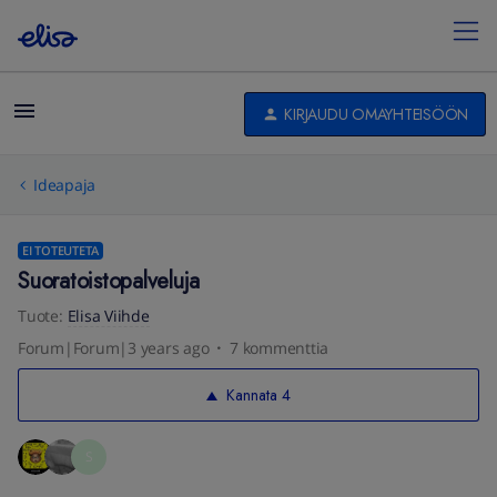
KIRJAUDU OMAYHTEISÖÖN
Ideapaja
EI TOTEUTETA
Suoratoistopalveluja
Tuote
:
Elisa Viihde
Forum|Forum|3 years ago
7 kommenttia
Kannata
4
S