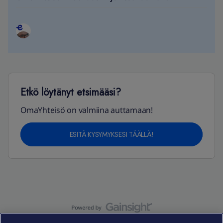
Etkö löytänyt etsimääsi?
OmaYhteisö on valmiina auttamaan!
ESITÄ KYSYMYKSESI TÄÄLLÄ!