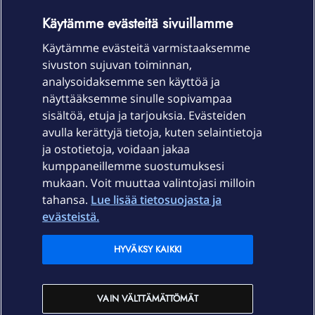
OmaYhteisö-käyttöehdot
Accessibility statement
Käytämme evästeitä sivuillamme
Käytämme evästeitä varmistaaksemme
sivuston sujuvan toiminnan,
Laitteet & liittymät
analysoidaksemme sen käyttöä ja
näyttääksemme sinulle sopivampaa
sisältöä, etuja ja tarjouksia. Evästeiden
Palvelut
avulla kerättyjä tietoja, kuten selaintietoja
ja ostotietoja, voidaan jakaa
Tuki
kumppaneillemme suostumuksesi
mukaan. Voit muuttaa valintojasi milloin
tahansa.
Lue lisää tietosuojasta ja
Ajankohtaista
evästeistä.
Elisa Oyj
HYVÄKSY KAIKKI
In English
VAIN VÄLTTÄMÄTTÖMÄT