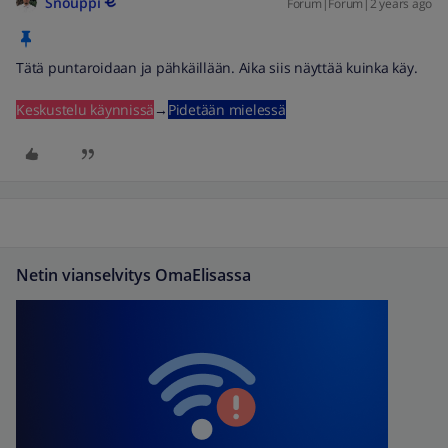
Snouppi
Forum|Forum|2 years ago
Tätä puntaroidaan ja pähkäillään. Aika siis näyttää kuinka käy.
Keskustelu käynnissä
→
Pidetään mielessä
Netin vianselvitys OmaElisassa