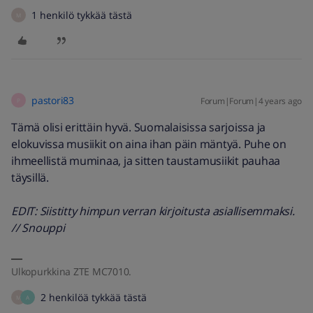
1 henkilö tykkää tästä
M
pastori83
Forum|Forum|4 years ago
P
Tämä olisi erittäin hyvä. Suomalaisissa sarjoissa ja
elokuvissa musiikit on aina ihan päin mäntyä. Puhe on
ihmeellistä muminaa, ja sitten taustamusiikit pauhaa
täysillä.
EDIT: Siistitty himpun verran kirjoitusta asiallisemmaksi.
// Snouppi
Ulkopurkkina ZTE MC7010.
2 henkilöä tykkää tästä
M
A