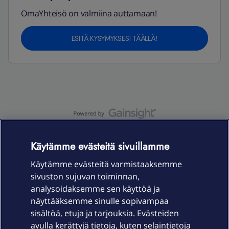
OmaYhteisö on valmiina auttamaan!
ESITÄ KYSYMYKSESI TÄÄLLÄ!
OmaYhteisö-käyttöehdot
Accessibility statement
Käytämme evästeitä sivuillamme
Käytämme evästeitä varmistaaksemme
sivuston sujuvan toiminnan,
Laitteet & liittymät
analysoidaksemme sen käyttöä ja
näyttääksemme sinulle sopivampaa
sisältöä, etuja ja tarjouksia. Evästeiden
Palvelut
avulla kerättyjä tietoja, kuten selaintietoja