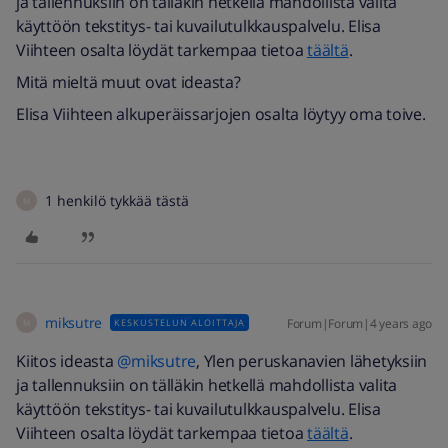
ja tallennuksiin on tälläkin hetkellä mahdollista valita
käyttöön tekstitys- tai kuvailutulkkauspalvelu. Elisa
Viihteen osalta löydät tarkempaa tietoa
täältä
.
Mitä mieltä muut ovat ideasta?
Elisa Viihteen alkuperäissarjojen osalta löytyy oma toive.
1 henkilö tykkää tästä
M
miksutre
Forum|Forum|4 years ago
KESKUSTELUN ALOITTAJA
M
Kiitos ideasta
@miksutre
, Ylen peruskanavien lähetyksiin
ja tallennuksiin on tälläkin hetkellä mahdollista valita
käyttöön tekstitys- tai kuvailutulkkauspalvelu. Elisa
Viihteen osalta löydät tarkempaa tietoa
täältä
.