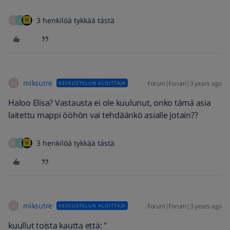
3 henkilöä tykkää tästä
M
A
miksutre
Forum|Forum|3 years ago
KESKUSTELUN ALOITTAJA
M
Haloo Elisa? Vastausta ei ole kuulunut, onko tämä asia
laitettu mappi ööhön vai tehdäänkö asialle jotain??
3 henkilöä tykkää tästä
M
A
miksutre
Forum|Forum|3 years ago
KESKUSTELUN ALOITTAJA
M
kuullut toista kautta että: "