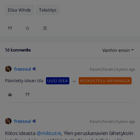
Elisa Viihde
Tekstitys
16 kommenttia
Vanhin ensin
freesoul
Forum|Forum|4 years ago
Päivitetty idean tila
→
UUSI IDEA
KESKUSTELU KÄYNNISSÄ
freesoul
Forum|Forum|4 years ago
Kiitos ideasta
@miksutre
, Ylen peruskanavien lähetyksiin