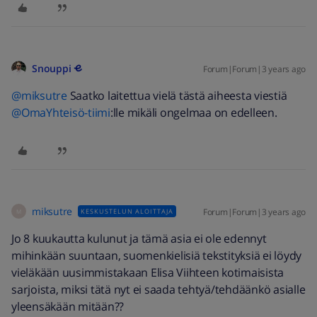
Snouppi
Forum|Forum|3 years ago
@miksutre
Saatko laitettua vielä tästä aiheesta viestiä
@OmaYhteisö-tiimi
:lle mikäli ongelmaa on edelleen.
miksutre
Forum|Forum|3 years ago
KESKUSTELUN ALOITTAJA
M
Jo 8 kuukautta kulunut ja tämä asia ei ole edennyt
mihinkään suuntaan, suomenkielisiä tekstityksiä ei löydy
vieläkään uusimmistakaan Elisa Viihteen kotimaisista
sarjoista, miksi tätä nyt ei saada tehtyä/tehdäänkö asialle
yleensäkään mitään??