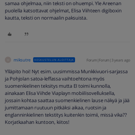
samaa ohjelmaa, niin teksti on ohuempi. Yle Areenan
puolella katsottavat ohjelmat, Elisa Viihteen digiboxin
kautta, teksti on normaalin paksuista.
miksutre
Forum|Forum|3 years ago
KESKUSTELUN ALOITTAJA
M
Ylläpito hoi! Nyt esim. uusimmissa Munkkivuori-sarjassa
ja Pohjolan satoa-leffassa vaihtoehtona myös
suomenkielinen teksitys mutta EI toimi kunnolla,
ainakaan Elisa Viihde Viaplayn mobiilisovelluksella,
jossain kohtaa saattaa suomenkielinen lause näkyä ja jää
jumittamaan ruutuun pitkäksi aikaa, ruotsin ja
englanninkielinen tekstitys kuitenkin toimii, missä vika??
Korjatkaahan kuntoon, kiitos!