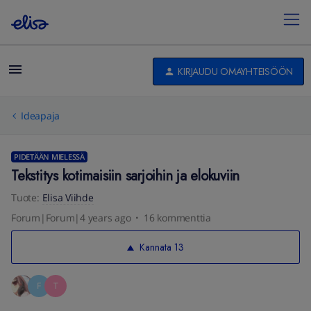
KIRJAUDU OMAYHTEISÖÖN
Ideapaja
PIDETÄÄN MIELESSÄ
Tekstitys kotimaisiin sarjoihin ja elokuviin
Tuote
:
Elisa Viihde
Forum|Forum|4 years ago
16 kommenttia
Kannata
13
F
T