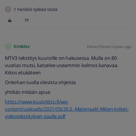
1 henkilö tykkää tästä
M
Kimblez
Forum|Forum|4 years ago
K
MTV3 tekstitys kuuroille on hakusessa. Mulla on 80
vuotias mutsi, katselee useammin kolmos kanavaa.
Kiitos etukäteen
Onkohan tuolla olevista ohjeista
yhtikäs mitään apua:
https://www.kuuloliitto.fi/wp-
content/uploads/2021/05/26.5.-Materiaalit-Miten-kytket-
videotekstitykset-paalle.pdf