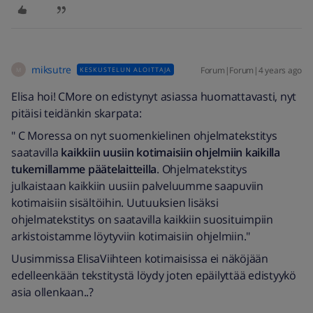
miksutre
Forum|Forum|4 years ago
KESKUSTELUN ALOITTAJA
M
Elisa hoi! CMore on edistynyt asiassa huomattavasti, nyt
pitäisi teidänkin skarpata:
" C Moressa on nyt suomenkielinen ohjelmatekstitys
saatavilla
kaikkiin uusiin kotimaisiin ohjelmiin kaikilla
tukemillamme päätelaitteilla
. Ohjelmatekstitys
julkaistaan kaikkiin uusiin palveluumme saapuviin
kotimaisiin sisältöihin. Uutuuksien lisäksi
ohjelmatekstitys on saatavilla kaikkiin suosituimpiin
arkistoistamme löytyviin kotimaisiin ohjelmiin."
Uusimmissa ElisaViihteen kotimaisissa ei näköjään
edelleenkään tekstitystä löydy joten epäilyttää edistyykö
asia ollenkaan..?