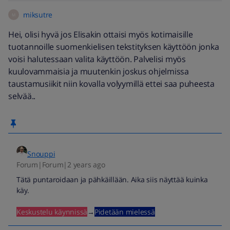
miksutre
M
Hei, olisi hyvä jos Elisakin ottaisi myös kotimaisille
tuotannoille suomenkielisen tekstityksen käyttöön jonka
voisi halutessaan valita käyttöön. Palvelisi myös
kuulovammaisia ja muutenkin joskus ohjelmissa
taustamusiikit niin kovalla volyymillä ettei saa puheesta
selvää..
Snouppi
Forum|Forum|2 years ago
Tätä puntaroidaan ja pähkäillään. Aika siis näyttää kuinka
käy.
Keskustelu käynnissä
→
Pidetään mielessä