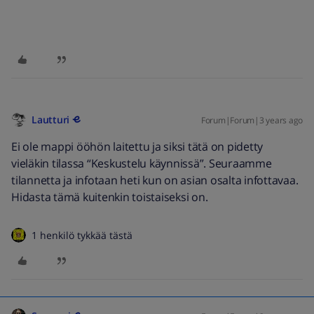
valittavaksi sekä käännös- että ohjelmatekstitys, mutta
tämä vaatii kuulemma vielä teknistä kehitystä.
Lautturi
Forum|Forum|3 years ago
Ei ole mappi ööhön laitettu ja siksi tätä on pidetty
vieläkin tilassa “Keskustelu käynnissä”. Seuraamme
tilannetta ja infotaan heti kun on asian osalta infottavaa.
Hidasta tämä kuitenkin toistaiseksi on.
1 henkilö tykkää tästä