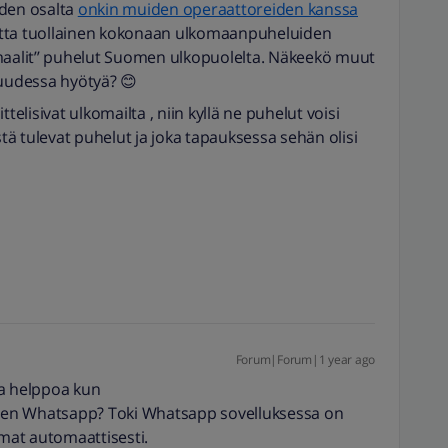
iden osalta
onkin muiden operaattoreiden kanssa
tta tuollainen kokonaan ulkomaanpuheluiden
maalit’’ puhelut Suomen ulkopuolelta. Näkeekö muut
suudessa hyötyä? 😊
ittelisivat ulkomailta , niin kyllä ne puhelut voisi
stä tulevat puhelut ja joka tapauksessa sehän olisi
Forum|Forum|1 year ago
ka helppoa kun
kuten Whatsapp? Toki Whatsapp sovelluksessa on
mat automaattisesti.