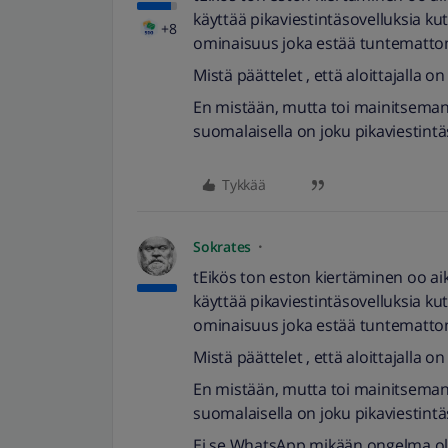
käyttää pikaviestintäsovelluksia 
+8
ominaisuus joka estää tuntematto
Mistä päättelet , että aloittajalla 
En mistään, mutta toi mainitsema
suomalaisella on joku pikaviestint
Tykkää
Sokrates
tEikös ton eston kiertäminen oo a
käyttää pikaviestintäsovelluksia 
ominaisuus joka estää tuntematto
Mistä päättelet , että aloittajalla 
En mistään, mutta toi mainitsema
suomalaisella on joku pikaviestint
Ei se WhatsApp mikään ongelma ole ,