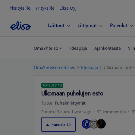
Yksityisille
Yrityksille
Elisa Oyj
Laitteet
Liittymät
Palvelut
OmaYhteisö
Ideapaja
Ajankohtaista
Vii
OmaYhteisön etusivu
Ideapaja
Ulkomaan puhel
TOTEUTETTU
Ulkomaan puhelujen esto
Tuote
:
Puhelinliittymät
Forum|Forum|1 year ago
62 kommenttia
3
Kannata
15