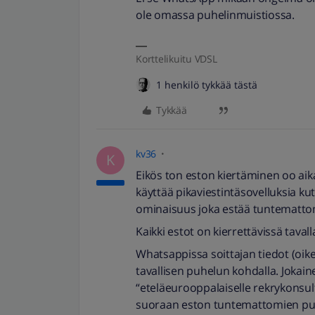
ole omassa puhelinmuistiossa.
Korttelikuitu VDSL
1 henkilö tykkää tästä
Tykkää
kv36
K
Eikös ton eston kiertäminen oo ai
käyttää pikaviestintäsovelluksia 
ominaisuus joka estää tuntematto
Kaikki estot on kierrettävissä tavalla
Whatsappissa soittajan tiedot (oikea
tavallisen puhelun kohdalla. Jokain
“eteläeurooppalaiselle rekrykonsultill
suoraan eston tuntemattomien puh