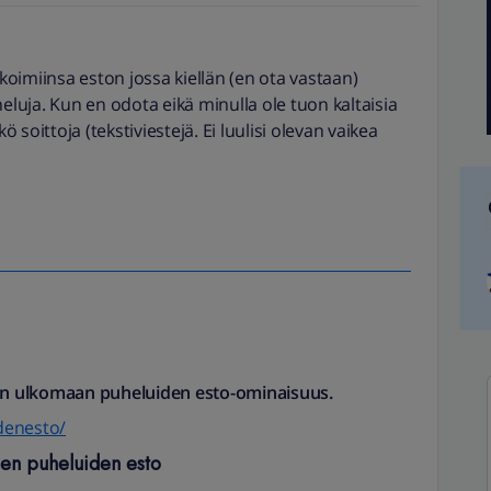
ikoimiinsa eston jossa kiellän (en ota vastaan)
uja. Kun en odota eikä minulla ole tuon kaltaisia
ö soittoja (tekstiviestejä. Ei luulisi olevan vaikea
ä on ulkomaan puheluiden esto-ominaisuus.
idenesto/
ien puheluiden esto