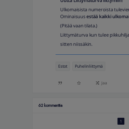
Uutta Liittymäturva liittymiin!
Ulkomaisista numeroista tulevie
Ominaisuus
estää kaikki ulkoma
(Pitää vaan tilata.)
Liittymäturva kun tulee pikkuhilj
sitten niissäkin.
Estot
Puhelinliittymä
Jaa
62 kommenttia
1