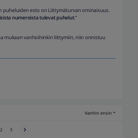
n puheluiden esto on Liittymäturvan ominaisuus.
isista numeroista tulevat puhelut
.”
aa mukaan vanhoihinkin liittymiin, niin onnistuu
Vanhin ensin
2
3