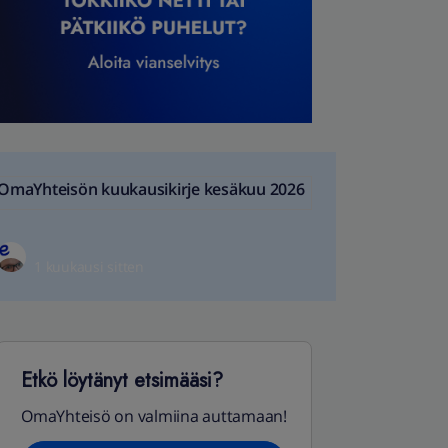
OmaYhteisön kuukausikirje kesäkuu 2026
1 kuukausi sitten
Etkö löytänyt etsimääsi?
OmaYhteisö on valmiina auttamaan!