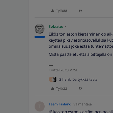
Tykkää
Sokrates
Eikös ton eston kiertäminen oo ai
käyttää pikaviestintäsovelluksia 
ominaisuus joka estää tuntematto
Mistä päättelet , että aloittajalla 
Korttelikuitu VDSL
2 henkilöä tykkää tästä
H
Tykkää
Team_Finland
Valmentaja
T
tEikös ton eston kiertäminen oo a