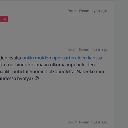
Forum|Forum|1 year ago
SSÄ
Forum|Forum|1 year ago
iden osalta
onkin muiden operaattoreiden kanssa
tta tuollainen kokonaan ulkomaanpuheluiden
maalit’’ puhelut Suomen ulkopuolelta. Näkeekö muut
suudessa hyötyä? 😊
Forum|Forum|1 year ago