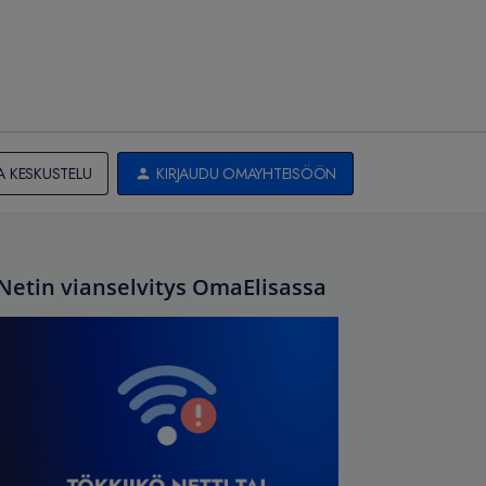
A KESKUSTELU
KIRJAUDU OMAYHTEISÖÖN
Netin vianselvitys OmaElisassa