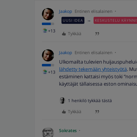
Jaakop
Entinen elisalainen
→
UUSI IDEA
KESKUSTELU KÄYNNI
+13
Tykkää
Jaakop
Entinen elisalainen
Ulkomailta tulevien huijauspuhelu
lähdetty tekemään yhteistyötä
. Mu
+13
estäminen kattaisi myös toki ‘’nor
käyttäjät tällaisessa eston ominai
1 henkilö tykkää tästä
Tykkää
Sokrates