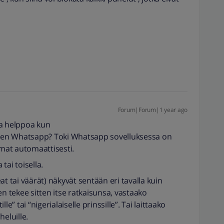
Forum|Forum|1 year ago
ka helppoa kun
kuten Whatsapp? Toki Whatsapp sovelluksessa on
mat automaattisesti.
 tai toisella.
t tai väärät) näkyvät sentään eri tavalla kuin
en tekee sitten itse ratkaisunsa, vastaako
e” tai “nigerialaiselle prinssille”. Tai laittaako
eluille.