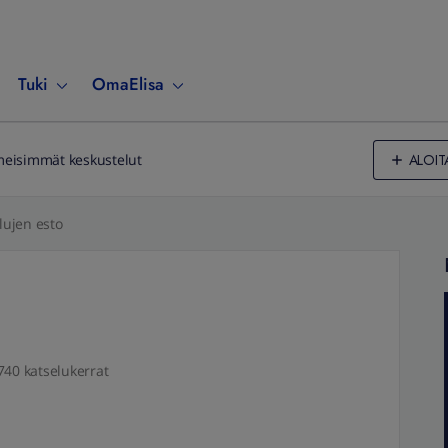
Tuki
OmaElisa
ALOIT
meisimmät keskustelut
ujen esto
740 katselukerrat