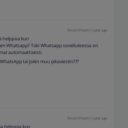
Forum|Forum|1 year ago
ka helppoa kun
kuten Whatsapp? Toki Whatsapp sovelluksessa on
mat automaattisesti.
on WhatsApp tai jokin muu pikaviestin???
Forum|Forum|1 year ago
ika helppoa kun