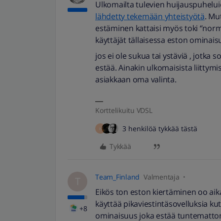
Ulkomailta tulevien huijauspuhelu
lähdetty tekemään yhteistyötä
. Mu
estäminen kattaisi myös toki ‘’nor
käyttäjät tällaisessa eston ominai
jos ei ole sukua tai ystäviä , jotka so
estää. Ainakin ulkomaisista liittymi
asiakkaan oma valinta.
Korttelikuitu VDSL
3 henkilöä tykkää tästä
H
Tykkää
Team_Finland
Valmentaja
T
Eikös ton eston kiertäminen oo ai
käyttää pikaviestintäsovelluksia 
+8
ominaisuus joka estää tuntematto