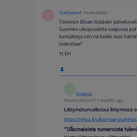
ZyxeljaIpad
Keskustelija
Z
Toivoisin Elisan lisäävän palveluval
Suomen ulkopuolelta saapuvia puhel
kontakteja niin ne kaikki ovat häirikk
toteuttaa?
Yt EH
K
Kimblez
Forum|Forum|11 months ago
Liittymäturvallisissa liittymiss
https://elisa.fi/ulkomaanpuhelu
“Ulkomaisista numeroista tulev