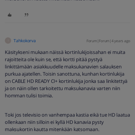
Tahkokorva
Forum|Forum|4 years ago
T
Käsitykseni mukaan näissä kortinlukijoissahan ei muita
rajoitteita ole kuin se, että kortti pitää pystyä
linkittämään asiakkuudelle maksukanavien salauksen
purkua ajatellen. Toisin sanottuna, kunhan kortinlukija
on CABLE HD READY CI+ kortinlukija jonka saa linkitettyä
ja on näin ollen tarkoitettu maksukanavia varten niin
homman tulisi toimia.
Toki jos televisio on vanhempaa kastia eikä tue HD laatua
ollenkaan niin silloin ei kyllä HD kanavia pysty
maksukortin kautta mitenkään katsomaan.