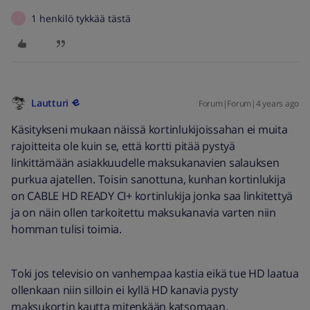
1 henkilö tykkää tästä
T
Lautturi
Forum|Forum|4 years ago
Käsitykseni mukaan näissä kortinlukijoissahan ei muita
rajoitteita ole kuin se, että kortti pitää pystyä
linkittämään asiakkuudelle maksukanavien salauksen
purkua ajatellen. Toisin sanottuna, kunhan kortinlukija
on CABLE HD READY CI+ kortinlukija jonka saa linkitettyä
ja on näin ollen tarkoitettu maksukanavia varten niin
homman tulisi toimia.
Toki jos televisio on vanhempaa kastia eikä tue HD laatua
ollenkaan niin silloin ei kyllä HD kanavia pysty
maksukortin kautta mitenkään katsomaan.