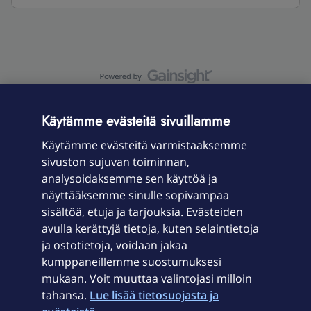
OmaYhteisö-käyttöehdot
Accessibility statement
Käytämme evästeitä sivuillamme
Käytämme evästeitä varmistaaksemme
sivuston sujuvan toiminnan,
Laitteet & liittymät
analysoidaksemme sen käyttöä ja
näyttääksemme sinulle sopivampaa
sisältöä, etuja ja tarjouksia. Evästeiden
Palvelut
avulla kerättyjä tietoja, kuten selaintietoja
ja ostotietoja, voidaan jakaa
Tuki
kumppaneillemme suostumuksesi
mukaan. Voit muuttaa valintojasi milloin
tahansa.
Lue lisää tietosuojasta ja
Ajankohtaista