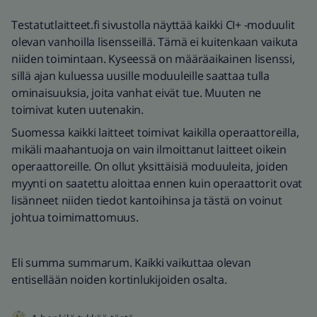
Testatutlaitteet.fi sivustolla näyttää kaikki CI+ -moduulit
olevan vanhoilla lisensseillä. Tämä ei kuitenkaan vaikuta
niiden toimintaan. Kyseessä on määräaikainen lisenssi,
sillä ajan kuluessa uusille moduuleille saattaa tulla
ominaisuuksia, joita vanhat eivät tue. Muuten ne
toimivat kuten uutenakin.
Suomessa kaikki laitteet toimivat kaikilla operaattoreilla,
mikäli maahantuoja on vain ilmoittanut laitteet oikein
operaattoreille. On ollut yksittäisiä moduuleita, joiden
myynti on saatettu aloittaa ennen kuin operaattorit ovat
lisänneet niiden tiedot kantoihinsa ja tästä on voinut
johtua toimimattomuus.
Eli summa summarum. Kaikki vaikuttaa olevan
entisellään noiden kortinlukijoiden osalta.