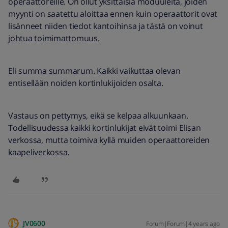
operaattoreille. On ollut yksittäisiä moduuleita, joiden
myynti on saatettu aloittaa ennen kuin operaattorit ovat
lisänneet niiden tiedot kantoihinsa ja tästä on voinut
johtua toimimattomuus.
Eli summa summarum. Kaikki vaikuttaa olevan
entisellään noiden kortinlukijoiden osalta.
Vastaus on pettymys, eikä se kelpaa alkuunkaan.
Todellisuudessa kaikki kortinlukijat eivät toimi Elisan
verkossa, mutta toimiva kyllä muiden operaattoreiden
kaapeliverkossa.
JV0600
Forum|Forum|4 years ago