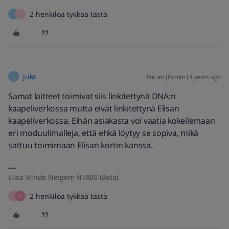
2 henkilöä tykkää tästä
J
T
juke
Forum|Forum|4 years ago
J
Samat laitteet toimivat siis linkitettynä DNA:n
kaapeliverkossa mutta eivät linkitettynä Elisan
kaapeliverkossa. Eihän asiakasta voi vaatia kokeilemaan
eri moduulimalleja, että ehkä löytyy se sopiva, mikä
sattuu toimimaan Elisan kortin kanssa.
Elisa Viihde Netgem N7800 (Beta)
2 henkilöä tykkää tästä
T
R