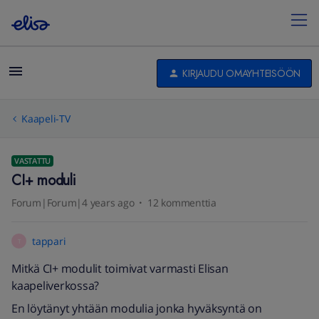
KIRJAUDU OMAYHTEISÖÖN
Kaapeli-TV
VASTATTU
CI+ moduli
Forum|Forum|4 years ago
12 kommenttia
tappari
T
Mitkä CI+ modulit toimivat varmasti Elisan
kaapeliverkossa?
En löytänyt yhtään modulia jonka hyväksyntä on