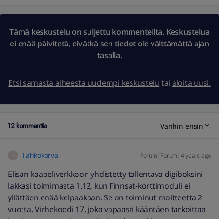
Tämä keskustelu on suljettu kommenteilta. Keskustelua
ei enää päivitetä, eivätkä sen tiedot ole välttämättä ajan
tasalla.
Etsi samasta aiheesta uudempi keskustelu
tai
aloita uusi.
12 kommenttia
Vanhin ensin
Tahkokorva
Forum|Forum|4 years ago
T
Elisan kaapeliverkkoon yhdistetty tallentava digiboksini
lakkasi toimimasta 1.12, kun Finnsat-korttimoduli ei
yllättäen enää kelpaakaan. Se on toiminut moitteetta 2
vuotta. Virhekoodi 17, joka vapaasti kääntäen tarkoittaa