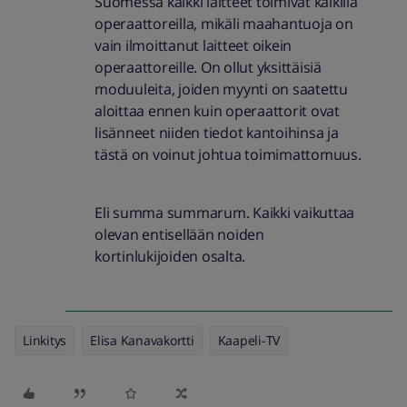
Suomessa kaikki laitteet toimivat kaikilla
operaattoreilla, mikäli maahantuoja on
vain ilmoittanut laitteet oikein
operaattoreille. On ollut yksittäisiä
moduuleita, joiden myynti on saatettu
aloittaa ennen kuin operaattorit ovat
lisänneet niiden tiedot kantoihinsa ja
tästä on voinut johtua toimimattomuus.
Eli summa summarum. Kaikki vaikuttaa
olevan entisellään noiden
kortinlukijoiden osalta.
Linkitys
Elisa Kanavakortti
Kaapeli-TV