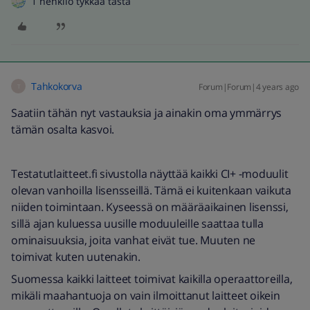
1 henkilö tykkää tästä
Tahkokorva
Forum|Forum|4 years ago
T
Saatiin tähän nyt vastauksia ja ainakin oma ymmärrys
tämän osalta kasvoi.
Testatutlaitteet.fi sivustolla näyttää kaikki CI+ -moduulit
olevan vanhoilla lisensseillä. Tämä ei kuitenkaan vaikuta
niiden toimintaan. Kyseessä on määräaikainen lisenssi,
sillä ajan kuluessa uusille moduuleille saattaa tulla
ominaisuuksia, joita vanhat eivät tue. Muuten ne
toimivat kuten uutenakin.
Suomessa kaikki laitteet toimivat kaikilla operaattoreilla,
mikäli maahantuoja on vain ilmoittanut laitteet oikein