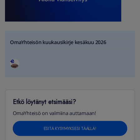
OmaYhteisön kuukausikirje kesäkuu 2026
Etkö löytänyt etsimääsi?
OmaYhteisö on valmiina auttamaan!
ESITÄ KYSYMYKSESI TÄÄLLÄ!