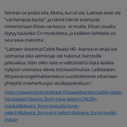
Niinhän se pitäisi olla. Mutta, kun ei ole. Laitteet eivät ole
“vanhempaa kastia”, ja nämä häiriöt esiintyvät
nimenomaan Elisan verkossa - ei muilla. Elisan sivuilta
löytyy taulukko CI+ moduleista. ja kaikkien kohdalla on
seuraava maininta:
“Laitteen Antenna/Cable Ready HD -lisenssi ei enää ole
voimassa eikä valmistaja ole hakenut lisenssille
jatkoaikaa. Näin ollen laite ei välttämättä täytä kaikkia
nykyisin voimassa olevia testivaatimuksia. Laitteeseen
liittyvissä ongelmatilanteissa suosittelemme ottamaan
yhteyttä maahantuojan asiakaspalveluun.”
https://www.testatutlaitteet.fi/kaapeliverkko/cable-ready-
hd-laitteet/?device_form-type-select=CI%2B+-
moduli&device_form-manufacturer-
select=&device_form-enc-select=&device_form-model-
input=