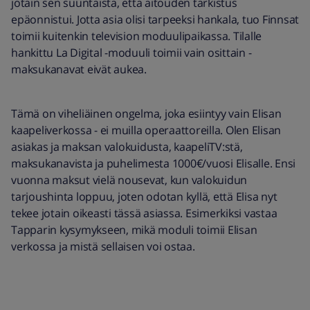
jotain sen suuntaista, että aitouden tarkistus
epäonnistui. Jotta asia olisi tarpeeksi hankala, tuo Finnsat
toimii kuitenkin television moduulipaikassa. Tilalle
hankittu La Digital -moduuli toimii vain osittain -
maksukanavat eivät aukea.
Tämä on viheliäinen ongelma, joka esiintyy vain Elisan
kaapeliverkossa - ei muilla operaattoreilla. Olen Elisan
asiakas ja maksan valokuidusta, kaapeliTV:stä,
maksukanavista ja puhelimesta 1000€/vuosi Elisalle. Ensi
vuonna maksut vielä nousevat, kun valokuidun
tarjoushinta loppuu, joten odotan kyllä, että Elisa nyt
tekee jotain oikeasti tässä asiassa. Esimerkiksi vastaa
Tapparin kysymykseen, mikä moduli toimii Elisan
verkossa ja mistä sellaisen voi ostaa.