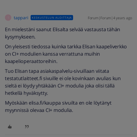
tappari
Forum|Forum|4 years ago
KESKUSTELUN ALOITTAJA
T
En mielestäni saanut Elisalta selvää vastausta tähän
kysymykseen.
On yleisesti tiedossa kuinka tarkka Elisan kaapeliverkko
on CI+ modulien kanssa verrattuna muihin
kaapelioperaattoreihin.
Tuo Elisan tapa asiakaspalvelu-sivuillaan viitata
testatutlaitteet.fi sivuille ei ole kovinkaan avulias kun
sieltä ei löydy yhtäkään CI+ modulia joka olisi tällä
hetkellä hyväksytty.
Myöskään elisa.fi/kauppa sivuilta en ole löytänyt
myynnissä olevaa CI+ modulia.