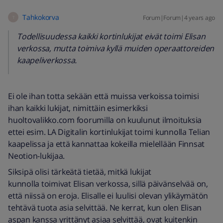
Tahkokorva
Forum|Forum|4 years ago
T
Todellisuudessa kaikki kortinlukijat eivät toimi Elisan
verkossa, mutta toimiva kyllä muiden operaattoreiden
kaapeliverkossa.
Ei ole ihan totta sekään että muissa verkoissa toimisi
ihan kaikki lukijat, nimittäin esimerkiksi
huoltovalikko.com foorumilla on kuulunut ilmoituksia
ettei esim. LA Digitalin kortinlukijat toimi kunnolla Telian
kaapelissa ja että kannattaa kokeilla mielellään Finnsat
Neotion-lukijaa.
Siksipä olisi tärkeätä tietää, mitkä lukijat
kunnolla toimivat Elisan verkossa, sillä päivänselvää on,
että niissä on eroja. Elisalle ei luulisi olevan ylikäymätön
tehtävä tuota asia selvittää. Ne kerrat, kun olen Elisan
aspan kanssa yrittänyt asiaa selvittää, ovat kuitenkin