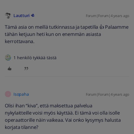
Lautturi
Forum|Forum|4 years ago
Tämä asia on meillä tutkinnassa ja tapetilla 👍 Palaamme
tähän ketjuun heti kun on enemmän asiasta
kerrottavana.
1 henkilö tykkää tästä
Isopaha
Forum|Forum|4 years ago
I
Olisi ihan “kiva”, että maksettua palvelua
nykylaitteille voisi myös käyttää. Ei tämä voi olla isolle
operaattorille näin vaikeaa. Vai onko kysymys halusta
korjata tilanne?