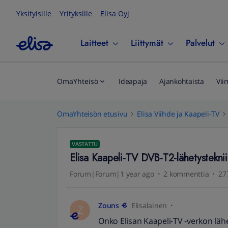
Yksityisille
Yrityksille
Elisa Oyj
Laitteet
Liittymät
Palvelut
OmaYhteisö
Ideapaja
Ajankohtaista
Vii
OmaYhteisön etusivu
Elisa Viihde ja Kaapeli-TV
VASTATTU
Elisa Kaapeli-TV DVB-T2-lähetysteknii
Forum|Forum|1 year ago
2 kommenttia
27
Zouns
Elisalainen
Z
Onko Elisan Kaapeli-TV -verkon lähet