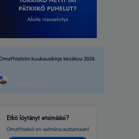
OmaYhteisön kuukausikirje kesäkuu 2026
1 kuukausi sitten
Etkö löytänyt etsimääsi?
OmaYhteisö on valmiina auttamaan!