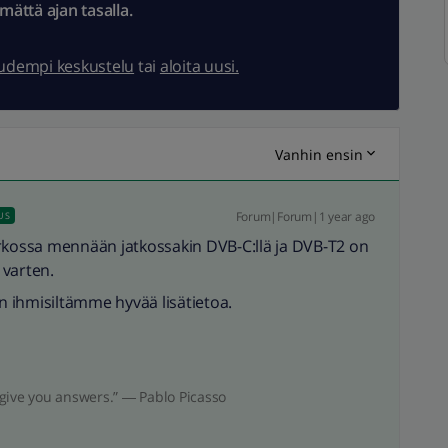
ämättä ajan tasalla.
uudempi keskustelu
tai
aloita uusi.
Vanhin ensin
Forum|Forum|1 year ago
US
erkossa mennään jatkossakin DVB-C:llä ja DVB-T2 on
 varten.
en ihmisiltämme hyvää lisätietoa.
give you answers.” ― Pablo Picasso