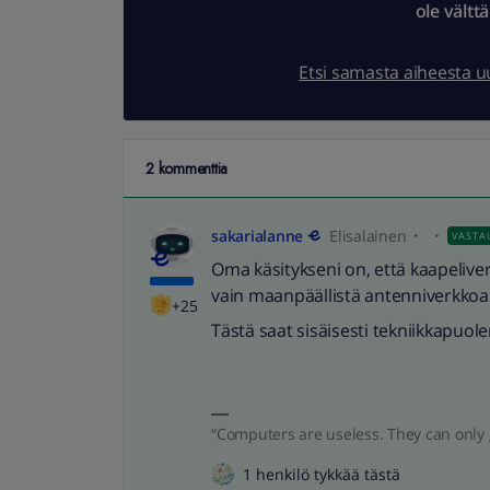
ole vältt
Etsi samasta aiheesta 
2 kommenttia
sakarialanne
Elisalainen
VASTA
Oma käsitykseni on, että kaapeliv
vain maanpäällistä antenniverkkoa
+25
Tästä saat sisäisesti tekniikkapuol
“Computers are useless. They can only 
1 henkilö tykkää tästä