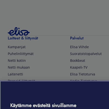
Laitteet & liittymät
Palvelut
Kampanjat
Elisa Viihde
Puhelinliittymät
Suoratoistopalvelut
Netti kotiin
Bookbeat
Netti mukaan
Kaapeli-TV
Laitenetti
Elisa Tietoturva
Prepaid-liittymät
Kodin Tietoturva
Puhelimet ja tarvikkeet
Mobiilivarmenne
Tietotekniikka
Kuka soittaa
Pelaaminen
Sähköpostipalvelu
Käytämme evästeitä sivuillamme
TV & audio
Elisa Kotiverkko