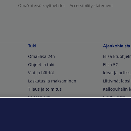
OmaYhteisö-käyttöehdot
Accessibility statement
Tuki
Ajankohtaista
OmaElisa 24h
Elisa Etuohje
Ohjeet ja tuki
Elisa 5G
Viat ja häiriöt
Ideat ja artikke
Laskutus ja maksaminen
Liittymät lapsi
Tilaus ja toimitus
Kellopuhelin l
Laiteohjeet
Black Friday
Asiakaspalvelun yhteystiedot
Huippuetuja El
Soita Omagurulle
OmaYhteisö
Myymälät ja myyntipisteet