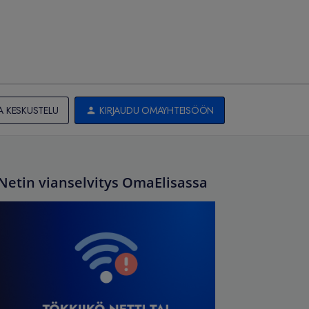
A KESKUSTELU
KIRJAUDU OMAYHTEISÖÖN
Netin vianselvitys OmaElisassa