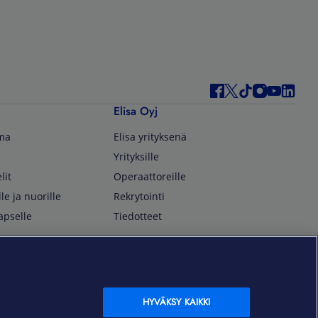
Elisa Oyj
lma
Elisa yrityksenä
Yrityksille
lit
Operaattoreille
lle ja nuorille
Rekrytointi
apselle
Tiedotteet
In English
isan asiakkaille
Customer Service
OmaElisa Self Service
HYVÄKSY KAIKKI