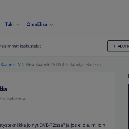
Tuki
OmaElisa
ALOIT
meisimmät keskustelut
Kaapeli-TV
Elisa Kaapeli-TV DVB-T2-lähetystekniikka
kka
7 katselukerrat
ystekniikka jo nyt DVB-T2:ssa? Ja jos ei ole, milloin