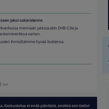
seen jakoi
sakarialanne
eliverkossa mennään jatkossakin DVB-C:llä ja
antenniverkkoa varten.
puolen ihmisiltämme hyvää lisätietoa.
Jaa
 Keskustelua ei enää päivitetä, eivätkä sen tiedot