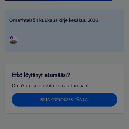
OmaYhteisön kuukausikirje kesäkuu 2026
Etkö löytänyt etsimääsi?
OmaYhteisö on valmiina auttamaan!
ESITÄ KYSYMYKSESI TÄÄLLÄ!