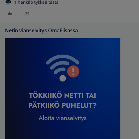
1 henkilö tykkää tästä
Netin vianselvitys OmaElisassa