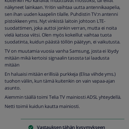
kuitenkin HD kanavat muuttuivat mössöksi, tai eivät
näkyneet lainkaan. Yritin vaihtaa uutta antennikaapelia,
sen ihan uuden kaapelin tilalle. Puhdistin TV:n antenni
pistokkeen yms. Nyt vinkistä laitoin johtoon LTE-
suodattimen, joka auttoi jonkin verran, mutta ei noita
vielä katsoa viitsi. Olen myös kokeillut vaihtaa tuota
suodatinta, kuidun päästä töllön päätyyn, ei vaikutusta.
TV on muutamia vuosia vanha Samsung, josta ei löydy
mitään mikä kertoisi signaalin tasosta tai laadusta
mitään
En haluaisi mitään erillisiä purkkeja (Elisa viihde yms.)
tuohon väliin, kun tämä kuitenkin on vain vapaa-ajan
asunto.
Aiemmin täällä toimi Telia TV mainiosti ADSL yhteydellä.
Netti toimii kuidun kautta mainiosti.
Vastauksen tähän kysymykseen