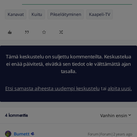
Kanavat
Kuitu
Pikselöityminen
Kaapeli-TV
Tämä keskustelu on suljettu kommenteilta. Keskustelua
ei enää päivitetä, eivätkä sen tiedot ole välttämättä ajan
tasalla.
Etsi samasta aiheesta uudempi keskustelu
tai
aloita uusi.
4 kommenttia
Vanhin ensin
Burnett
Forum|Forum|2 years ago