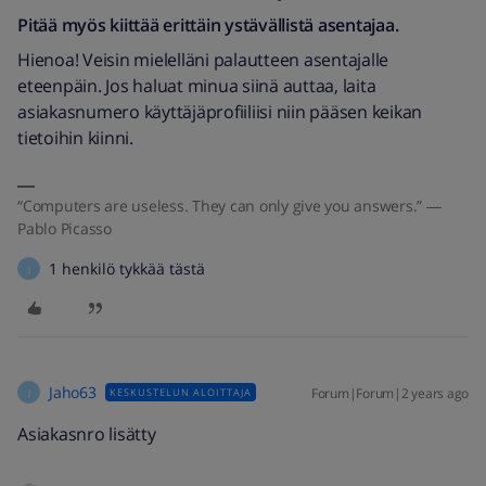
Pitää myös kiittää erittäin ystävällistä asentajaa.
Hienoa! Veisin mielelläni palautteen asentajalle
eteenpäin. Jos haluat minua siinä auttaa, laita
asiakasnumero käyttäjäprofiiliisi niin pääsen keikan
tietoihin kiinni.
“Computers are useless. They can only give you answers.” ―
Pablo Picasso
1 henkilö tykkää tästä
J
Jaho63
Forum|Forum|2 years ago
KESKUSTELUN ALOITTAJA
J
Asiakasnro lisätty