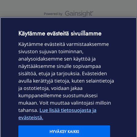
OmaYhteisö-käyttöehdot
Accessibility statement
Käytämme evästeitä sivuillamme
Käytämme evästeitä varmistaaksemme
sivuston sujuvan toiminnan,
Laitteet & liittymät
analysoidaksemme sen käyttöä ja
näyttääksemme sinulle sopivampaa
sisältöä, etuja ja tarjouksia. Evästeiden
Palvelut
avulla kerättyjä tietoja, kuten selaintietoja
ja ostotietoja, voidaan jakaa
Tuki
kumppaneillemme suostumuksesi
mukaan. Voit muuttaa valintojasi milloin
tahansa.
Lue lisää tietosuojasta ja
Ajankohtaista
evästeistä.
Elisa Oyj
HYVÄKSY KAIKKI