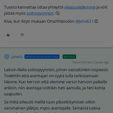
Tuosta kannattaa ottaa yhteyttä
vikapuolellemme
ja voit
jättää myös
soittopyynnön
. 🤔
Kiva, kun liityit mukaan OmaYhteisöön
@Jaho63
! 😊
Jaho63
KESKUSTELUN ALOITTAJA
VASTAUS
J
Forum|Forum|2 years ago
Laitoin illalla soittopyynnön, johon vastattiinkin nopeasti.
Todettiin että asentajan on syytä tulla tarkistamaan
tilanne. Kun kerroin että olemme varsin harvoin paikalla
arkisin, niin asentaja soittikin heti aamulla, ja heti kohta
saapuikin.
Se mikä aiheutti meillä tuon pikselöitymisen olikin
varsinainen yllätys, myös asentajalle. Seinästä tuleva