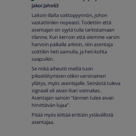
jakoi
Jaho63
Laitoin illalla soittopyynnön, johon
vastattiinkin nopeasti. Todettiin että
asentajan on syytä tulla tarkistamaan
tilanne. Kun kerroin että olemme varsin
harvoin paikalla arkisin, niin asentaja
soittikin heti aamulla, ja heti kohta
saapuikin.
Se mikä aiheutti meillä tuon
pikselöitymisen olikin varsinainen
yllätys, myös asentajalle. Seinästä tuleva
signaali oli aivan liian voimakas.
Asentajan sanoin “tännen tulee aivan
hirvittävän lujaa”.
Pitää myös kiittää erittäin ystävällistä
asentajaa.