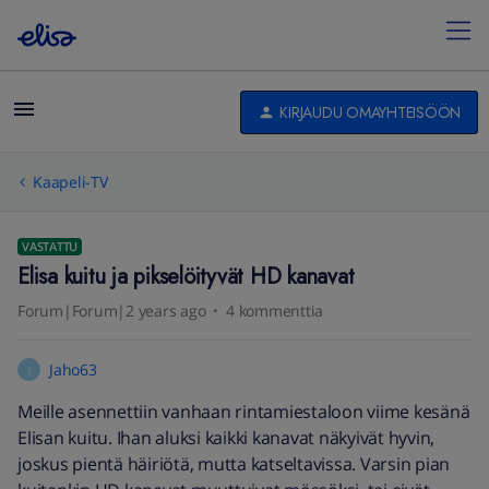
KIRJAUDU OMAYHTEISÖÖN
Kaapeli-TV
VASTATTU
Elisa kuitu ja pikselöityvät HD kanavat
Forum|Forum|2 years ago
4 kommenttia
Jaho63
J
Meille asennettiin vanhaan rintamiestaloon viime kesänä
Elisan kuitu. Ihan aluksi kaikki kanavat näkyivät hyvin,
joskus pientä häiriötä, mutta katseltavissa. Varsin pian