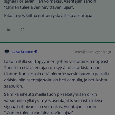
signaali oli aivan liian voimakas. Asentajan sanoin
“tännen tulee aivan hirvittävän lujaa”.
Pitää myös kiittää erittäin ystävällistä asentajaa.
sakarialanne
Forum|Forum|2 years ago
Laitoin illalla soittopyynnön, johon vastattiinkin nopeasti.
Todettiin että asentajan on syytä tulla tarkistamaan
tilanne. Kun kerroin että olemme varsin harvoin paikalla
arkisin, niin asentaja soittikin heti aamulla, ja heti kohta
saapuikin.
Se mikä aiheutti meillä tuon pikselöitymisen olikin
varsinainen yllätys, myös asentajalle. Seinästä tuleva
signaali oli aivan liian voimakas. Asentajan sanoin
“tännen tulee aivan hirvittävän lujaa”.