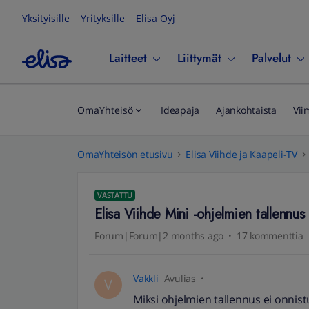
Yksityisille
Yrityksille
Elisa Oyj
Laitteet
Liittymät
Palvelut
OmaYhteisö
Ideapaja
Ajankohtaista
Vii
OmaYhteisön etusivu
Elisa Viihde ja Kaapeli-TV
VASTATTU
Elisa Viihde Mini -ohjelmien tallennus e
Forum|Forum|2 months ago
17 kommenttia
Vakkli
Avulias
V
Miksi ohjelmien tallennus ei onnist