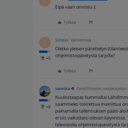
V
Eipä vaan onnistu :(
Tykkää
Simexx
Valmentaja
S
Oletko yleisen päivittelyn (tilanteest
ohjelmistopäivitystä tarjolla?
+5
Tykkää
sannika
OmaYhteisön moderaattori
Kuulostaapas kummalta! Lähdimme 
saammeko toistettua mainittua o
+8
painamalla tallennuksen pääsi aloit
ei siis vaikuttaisi olevan käynnissä
televisiolla ohjelmistopäivitystä tar