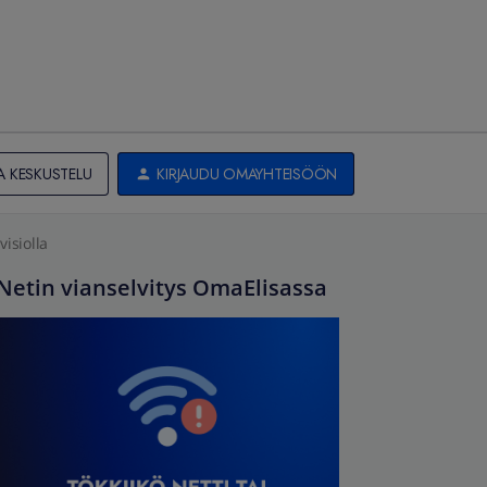
A KESKUSTELU
KIRJAUDU OMAYHTEISÖÖN
visiolla
Netin vianselvitys OmaElisassa