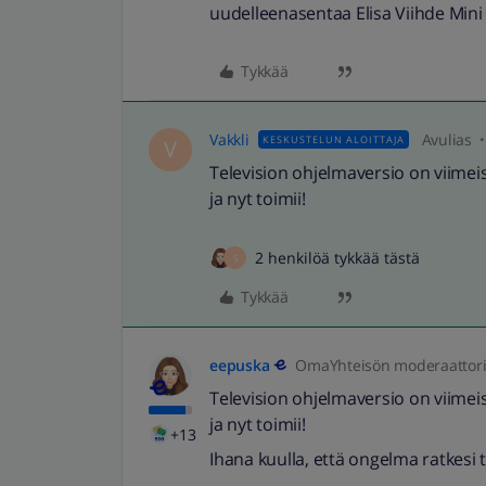
uudelleenasentaa Elisa Viihde Mini 
Tykkää
Vakkli
Avulias
KESKUSTELUN ALOITTAJA
V
Television ohjelmaversio on viimeisi
ja nyt toimii!
2 henkilöä tykkää tästä
S
Tykkää
eepuska
OmaYhteisön moderaattor
Television ohjelmaversio on viimeisi
ja nyt toimii!
+13
Ihana kuulla, että ongelma ratkesi t