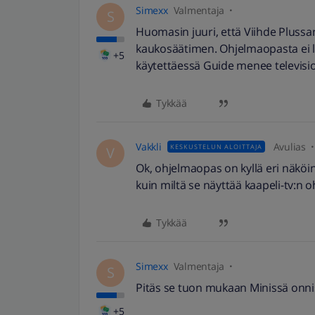
Simexx
Valmentaja
S
Huomasin juuri, että Viihde Pluss
kaukosäätimen. Ohjelmaopasta ei l
+5
käytettäessä Guide menee televis
Tykkää
Vakkli
Avulias
KESKUSTELUN ALOITTAJA
V
Ok, ohjelmaopas on kyllä eri näköin
kuin miltä se näyttää kaapeli-tv:n
Tykkää
Simexx
Valmentaja
S
Pitäs se tuon mukaan Minissä onni
+5