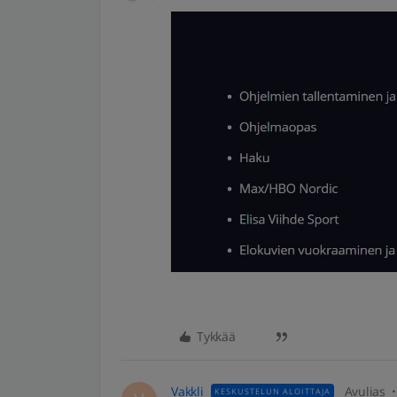
Tykkää
Vakkli
Avulias
KESKUSTELUN ALOITTAJA