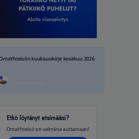
OmaYhteisön kuukausikirje kesäkuu 2026
1 kuukausi sitten
Etkö löytänyt etsimääsi?
OmaYhteisö on valmiina auttamaan!