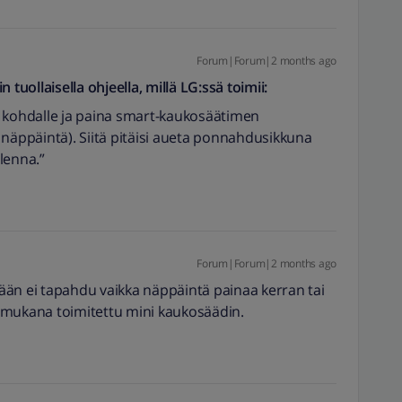
Forum|Forum|2 months ago
 tuollaisella ohjeella, millä LG:ssä toimii:
kohdalle ja paina smart-kaukosäätimen
 näppäintä). Siitä pitäisi aueta ponnahdusikkuna
allenna.”
Forum|Forum|2 months ago
itään ei tapahdu vaikka näppäintä painaa kerran tai
 mukana toimitettu mini kaukosäädin.