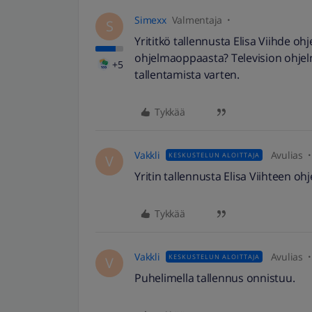
Simexx
Valmentaja
S
Yrititkö tallennusta Elisa Viihde o
ohjelmaoppaasta? Television ohjelm
+5
tallentamista varten.
Tykkää
Vakkli
Avulias
KESKUSTELUN ALOITTAJA
V
Yritin tallennusta Elisa Viihteen o
Tykkää
Vakkli
Avulias
KESKUSTELUN ALOITTAJA
V
Puhelimella tallennus onnistuu.