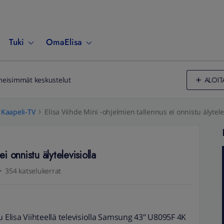
Tuki
OmaElisa
ALOIT
meisimmät keskustelut
Kaapeli-TV
Elisa Viihde Mini -ohjelmien tallennus ei onnistu älytele
i onnistu älytelevisiolla
354 katselukerrat
u Elisa Viihteellä televisiolla Samsung 43" U8095F 4K