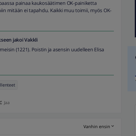
ppaassa painaa kaukosäätimen OK-painiketta
iin mitään ei tapahdu. Kaikki muu toimii, myös OK-
seen jakoi
Vakkli
meisin (1221). Poistin ja asensin uudelleen Elisa
llenteet
Jaa
Vanhin ensin