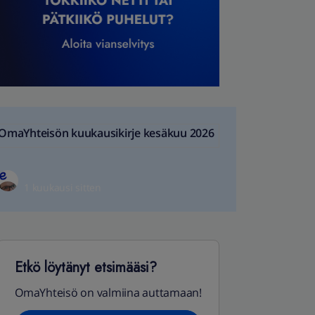
OmaYhteisön kuukausikirje kesäkuu 2026
1 kuukausi sitten
Etkö löytänyt etsimääsi?
OmaYhteisö on valmiina auttamaan!