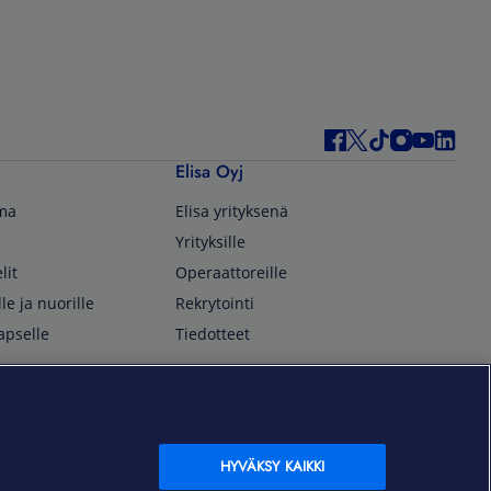
Elisa Oyj
lma
Elisa yrityksenä
Yrityksille
lit
Operaattoreille
lle ja nuorille
Rekrytointi
apselle
Tiedotteet
In English
isan asiakkaille
Customer Service
OmaElisa Self Service
HYVÄKSY KAIKKI