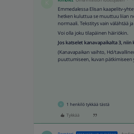
K
Emmedalessa Elisan kaapelitv-yhtey
hetken kuluttua se muuttuu liian no
normaali. Tekstitys vain välähtää ja 
Voi olla joku tilapäinen häiriökin.
Jos katselet kanavapaikalta 3, niin 
(Kanavapaikan vaihto, Hd/tavalline
puuttumiseen, kuvan pätkimiseen 
1 henkilö tykkää tästä
R
Tykkää
Roosteri
Avulia
KESKUSTELUN ALOITTAJA