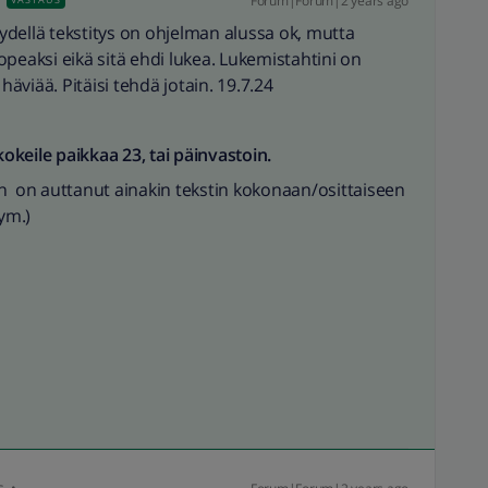
Forum|Forum|2 years ago
dellä tekstitys on ohjelman alussa ok, mutta
peaksi eikä sitä ehdi lukea. Lukemistahtini on
häviää. Pitäisi tehdä jotain. 19.7.24
kokeile paikkaa 23, tai päinvastoin.
n on auttanut ainakin tekstin kokonaan/osittaiseen
ym.)
s