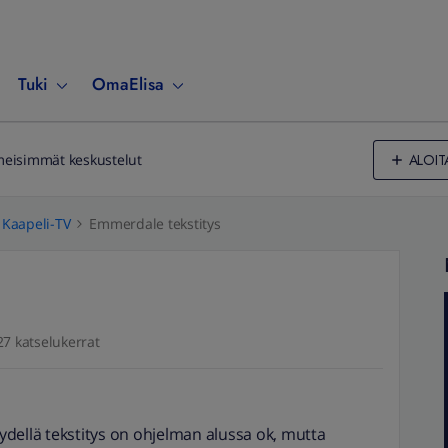
Tuki
OmaElisa
ALOIT
meisimmät keskustelut
Kaapeli-TV
Emmerdale tekstitys
27 katselukerrat
dellä tekstitys on ohjelman alussa ok, mutta