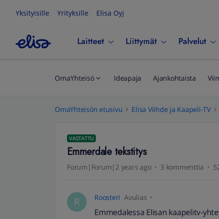
Yksityisille
Yrityksille
Elisa Oyj
Laitteet
Liittymät
Palvelut
OmaYhteisö
Ideapaja
Ajankohtaista
Vii
OmaYhteisön etusivu
Elisa Viihde ja Kaapeli-TV
VASTATTU
Emmerdale tekstitys
Forum|Forum|2 years ago
3 kommenttia
5
Roosteri
Avulias
R
Emmedalessa Elisan kaapelitv-yhtey