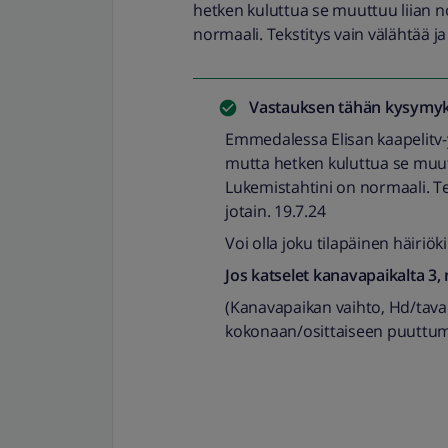
hetken kuluttua se muuttuu liian no
normaali. Tekstitys vain välähtää ja 
Vastauksen tähän kysymyk
Emmedalessa Elisan kaapelitv-y
mutta hetken kuluttua se muutt
Lukemistahtini on normaali. Tek
jotain. 19.7.24
Voi olla joku tilapäinen häiriöki
Jos katselet kanavapaikalta 3, 
(Kanavapaikan vaihto, Hd/taval
kokonaan/osittaiseen puuttum