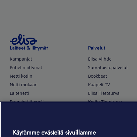
Laitteet & liittymät
Palvelut
Kampanjat
Elisa Viihde
Puhelinliittymät
Suoratoistopalvelut
Netti kotiin
Bookbeat
Netti mukaan
Kaapeli-TV
Laitenetti
Elisa Tietoturva
Prepaid-liittymät
Kodin Tietoturva
Puhelimet ja tarvikkeet
Mobiilivarmenne
Tietotekniikka
Kuka soittaa
Pelaaminen
Sähköpostipalvelu
Käytämme evästeitä sivuillamme
TV & audio
Elisa Kotiverkko