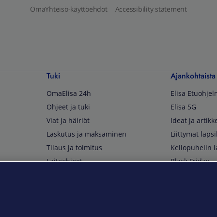
OmaYhteisö-käyttöehdot
Accessibility statement
Tuki
Ajankohtaista
OmaElisa 24h
Elisa Etuohje
Ohjeet ja tuki
Elisa 5G
Viat ja häiriöt
Ideat ja artikke
Laskutus ja maksaminen
Liittymät lapsi
Tilaus ja toimitus
Kellopuhelin l
Laiteohjeet
Black Friday
Asiakaspalvelun yhteystiedot
Huippuetuja El
Soita Omagurulle
OmaYhteisö
Myymälät ja myyntipisteet