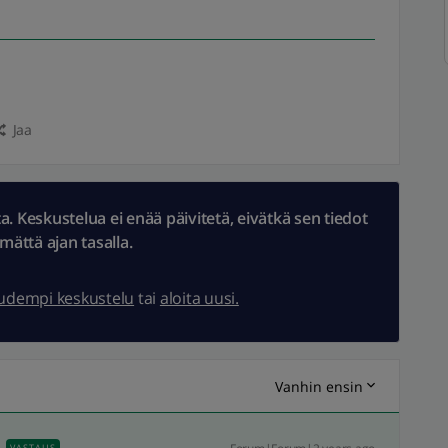
Jaa
 Keskustelua ei enää päivitetä, eivätkä sen tiedot
ämättä ajan tasalla.
uudempi keskustelu
tai
aloita uusi.
Vanhin ensin
VASTAUS