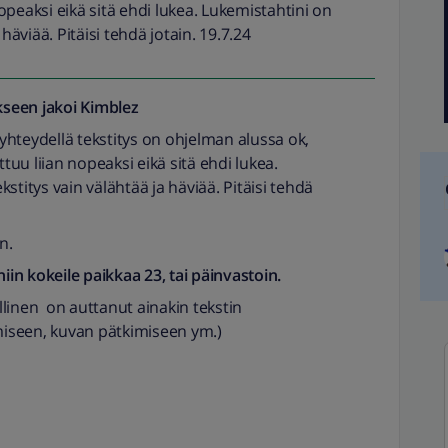
peaksi eikä sitä ehdi lukea. Lukemistahtini on
häviää. Pitäisi tehdä jotain. 19.7.24
seen jakoi
Kimblez
hteydellä tekstitys on ohjelman alussa ok,
uu liian nopeaksi eikä sitä ehdi lukea.
stitys vain välähtää ja häviää. Pitäisi tehdä
n.
niin kokeile paikkaa 23, tai päinvastoin.
linen on auttanut ainakin tekstin
iseen, kuvan pätkimiseen ym.)