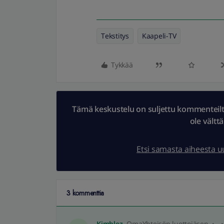
Tekstitys
Kaapeli-TV
Tykkää
Tämä keskustelu on suljettu kommenteilta.
ole vältt
Etsi samasta aiheesta 
3 kommenttia
Kimblez
OmaYhteisön luottojäsen