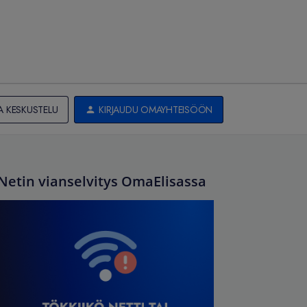
A KESKUSTELU
KIRJAUDU OMAYHTEISÖÖN
Netin vianselvitys OmaElisassa