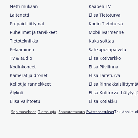
Netti mukaan
Kaapeli-TV
Laitenetti
Elisa Tietoturva
Prepaid-liittymät
Kodin Tietoturva
Puhelimet ja tarvikkeet
Mobiilivarmenne
Tietotekniikka
Kuka soittaa
Pelaaminen
Sähköpostipalvelu
TV & audio
Elisa Kotiverkko
Kodinkoneet
Elisa Pilvilinna
Kamerat ja dronet
Elisa Laiteturva
Kellot ja rannekkeet
Elisa Rinnakkaisliittymä
Älykoti
Elisa Kotiturva -hälytys
Elisa Vaihtoetu
Elisa Kotiakku
Sopimusehdot
Tietosuoja
Saavutettavuus
Evästeasetukset
Tekijänoikeud