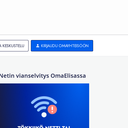
A KESKUSTELU
KIRJAUDU OMAYHTEISÖÖN
Netin vianselvitys OmaElisassa