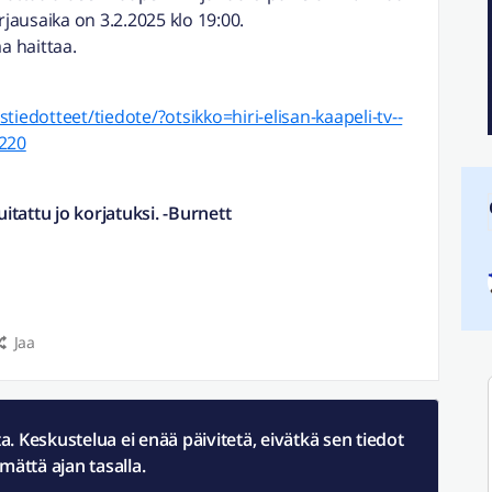
rjausaika on 3.2.2025 klo 19:00.
 haittaa.
astiedotteet/tiedote/?otsikko=hiri-elisan-kaapeli-tv--
1220
uitattu jo korjatuksi. -Burnett
Jaa
 Keskustelua ei enää päivitetä, eivätkä sen tiedot
ämättä ajan tasalla.