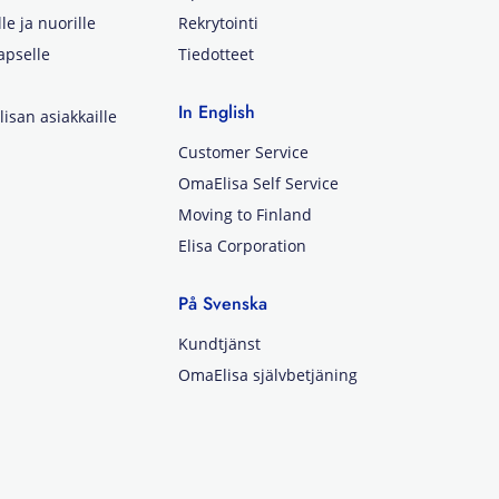
lle ja nuorille
Rekrytointi
apselle
Tiedotteet
In English
isan asiakkaille
Customer Service
OmaElisa Self Service
Moving to Finland
Elisa Corporation
På Svenska
Kundtjänst
OmaElisa självbetjäning