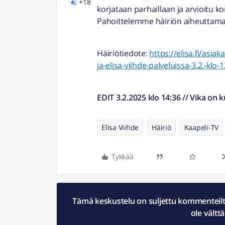
+18
korjataan parhaillaan ja arvioitu ko
Pahoittelemme häiriön aiheuttamaa
Häiriötiedote:
https://elisa.fi/asiak
ja-elisa-viihde-palveluissa-3.2.-klo-
EDIT 3.2.2025 klo 14:36 // Vika on k
Elisa Viihde
Häiriö
Kaapeli-TV
Tykkää
Tämä keskustelu on suljettu kommenteilta.
ole vältt