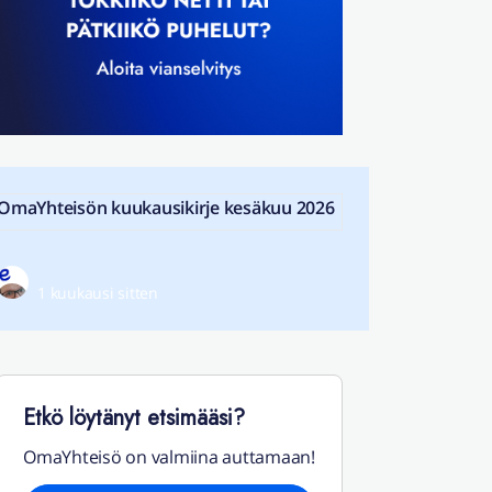
OmaYhteisön kuukausikirje kesäkuu 2026
1 kuukausi sitten
Etkö löytänyt etsimääsi?
OmaYhteisö on valmiina auttamaan!