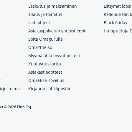
Laskutus ja maksaminen
Liittymät lapsi
Tilaus ja toimitus
Kellopuhelin l
Laiteohjeet
Black Friday
Asiakaspalvelun yhteystiedot
Huippuetuja El
Soita Omagurulle
OmaYhteisö
Myymälät ja myyntipisteet
Kuuluvuuskartta
Asiakastiedotteet
t
OmaElisa-sovellus
järjestelmä
Kirjaudu sähköpostiin
et © 2026 Elisa Oyj.