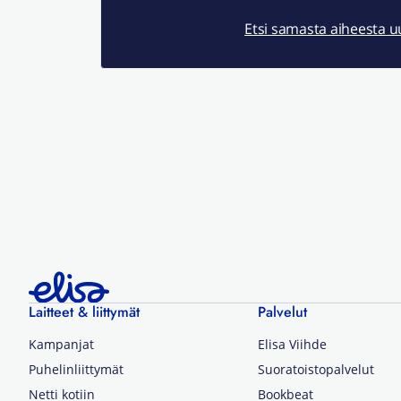
Etsi samasta aiheesta 
Laitteet & liittymät
Palvelut
Kampanjat
Elisa Viihde
Puhelinliittymät
Suoratoistopalvelut
Netti kotiin
Bookbeat