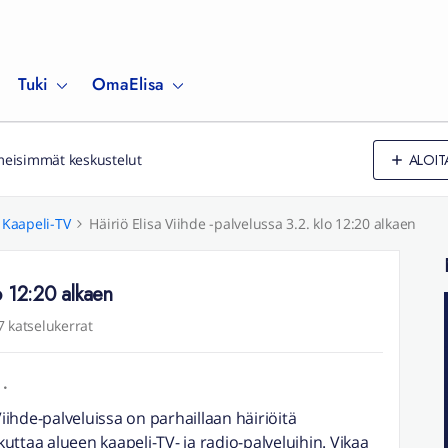
Tuki
OmaElisa
ALOIT
meisimmät keskustelut
Kaapeli-TV
Häiriö Elisa Viihde -palvelussa 3.2. klo 12:20 alkaen
lo 12:20 alkaen
7 katselukerrat
Viihde-palveluissa on parhaillaan häiriöitä
ikuttaa alueen kaapeli-TV- ja radio-palveluihin. Vikaa