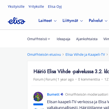
Yksityisille
Yrityksille
Elisa Oyj
Laitteet
Liittymät
Palvelut
OmaYhteisö
Ideapaja
Ajankohtaista
Vii
OmaYhteisön etusivu
Elisa Viihde ja Kaapeli-TV
Häiriö Elisa Viihde -palvelussa 3.2. k
Forum|Forum|1 year ago
0 kommenttia
12
Burnett
OmaYhteisön moderaattori
Elisan kaapeli-TV-verkossa ja Elisa 
valtakunnallisesti. Häiriötilanne va