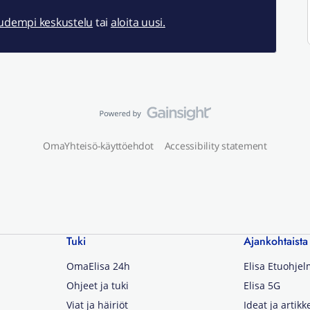
uudempi keskustelu
tai
aloita uusi.
OmaYhteisö-käyttöehdot
Accessibility statement
Tuki
Ajankohtaista
OmaElisa 24h
Elisa Etuohje
Ohjeet ja tuki
Elisa 5G
Viat ja häiriöt
Ideat ja artikke