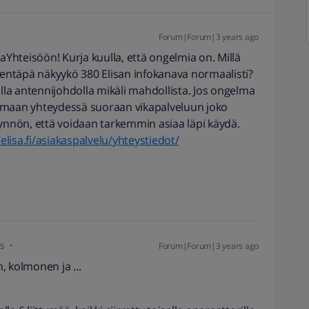
Forum|Forum|3 years ago
Yhteisöön! Kurja kuulla, että ongelmia on. Millä
a entäpä näkyykö 380 Elisan infokanava normaalisti?
ella antennijohdolla mikäli mahdollista. Jos ongelma
 olemaan yhteydessä suoraan vikapalveluun joko
yynnön, että voidaan tarkemmin asiaa läpi käydä.
/elisa.fi/asiakaspalvelu/yhteystiedot/
s
Forum|Forum|3 years ago
, kolmonen ja ...