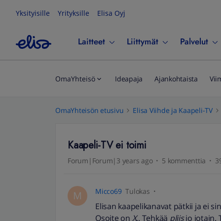
Yksityisille
Yrityksille
Elisa Oyj
Laitteet
Liittymät
Palvelut
OmaYhteisö
Ideapaja
Ajankohtaista
Vii
OmaYhteisön etusivu
Elisa Viihde ja Kaapeli-TV
Kaapeli-TV ei toimi
Forum|Forum|3 years ago
5 kommenttia
3
Micco69
Tulokas
M
Elisan kaapelikanavat pätkii ja ei si
Osoite on
X
.. Tehkää
pliis
jo jotain.