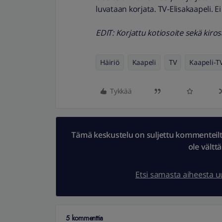
luvataan korjata. TV-Elisakaapeli. Ei
EDIT: Korjattu kotiosoite sekä kiro
Häiriö
Kaapeli
TV
Kaapeli-T
Tykkää
Tämä keskustelu on suljettu kommenteilta.
ole vältt
Etsi samasta aiheesta 
5 kommenttia