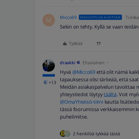
Micco69
Tuloka
KESKUSTELUN ALOITTAJA
M
Sekin on tehty. Kyllä se vaan teidän
Tykkää
draakki
Elisalainen
Hyvä
@Micco69
että olit nämä kaik
tapauksessa olisi tärkeää, että saat
+13
Meidän asiakaspalvelun tavoittaa 
yhteystiedot löytyy
täältä
. Voit myös
@OmaYhteisö-tiimi
kautta lisätiedo
tässä foorumissa verkkaisemmin kuin
puhelimitse.
2 henkilöä tykkää tästä