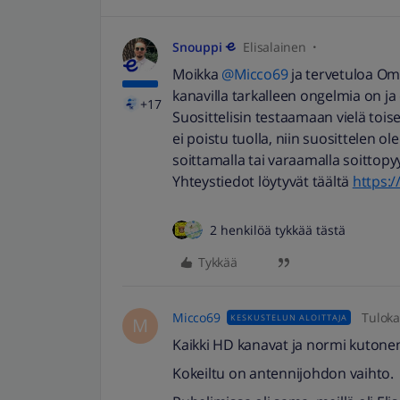
Snouppi
Elisalainen
Moikka
@Micco69
ja tervetuloa Oma
kanavilla tarkalleen ongelmia on j
+17
Suosittelisin testaamaan vielä tois
ei poistu tuolla, niin suosittelen
soittamalla tai varaamalla soittop
Yhteystiedot löytyvät täältä
https:/
2 henkilöä tykkää tästä
Tykkää
Micco69
Tuloka
KESKUSTELUN ALOITTAJA
M
Kaikki HD kanavat ja normi kutonen
Kokeiltu on antennijohdon vaihto.