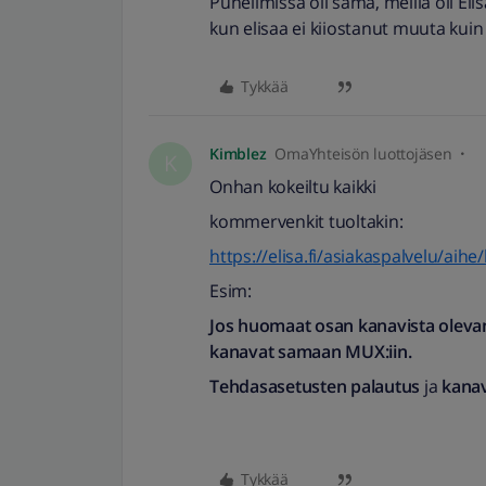
Puhelimissa oli sama, meillä oli Elisa
kun elisaa ei kiiostanut muuta kuin 
Tykkää
Kimblez
OmaYhteisön luottojäsen
K
Onhan kokeiltu kaikki
kommervenkit tuoltakin:
https://elisa.fi/asiakaspalvelu/aih
Esim:
Jos huomaat osan kanavista oleva
kanavat samaan MUX:iin.
Tehdasasetusten palautus
ja
kanav
Tykkää