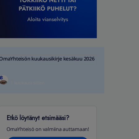
OmaYhteisön kuukausikirje kesäkuu 2026
1 kuukausi sitten
Etkö löytänyt etsimääsi?
OmaYhteisö on valmiina auttamaan!