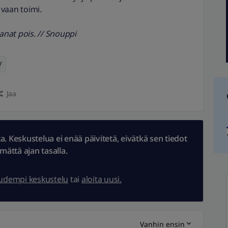
 vaan toimi.
sanat pois. // Snouppi
V
Jaa
 Keskustelua ei enää päivitetä, eivätkä sen tiedot
ämättä ajan tasalla.
uudempi keskustelu
tai
aloita uusi.
Vanhin ensin