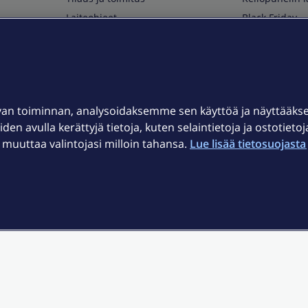
Laiteohjeet
Black Friday
Asiakaspalvelun yhteystiedot
Huippuetuja El
Soita Omagurulle
OmaYhteisö
Myymälät ja myyntipisteet
van toiminnan, analysoidaksemme sen käyttöä ja näyttääk
Kuuluvuuskartta
iden avulla kerättyjä tietoja, kuten selaintietoja ja ostotieto
Asiakastiedotteet
uuttaa valintojasi milloin tahansa.
Lue lisää tietosuojasta 
t
OmaElisa-sovellus
järjestelmä
Kirjaudu sähköpostiin
et © 2026 Elisa Oyj.