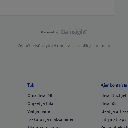
OmaYhteisö-käyttöehdot
Accessibility statement
Tuki
Ajankohtaista
OmaElisa 24h
Elisa Etuohje
Ohjeet ja tuki
Elisa 5G
Viat ja häiriöt
Ideat ja artikke
Laskutus ja maksaminen
Liittymät lapsi
Tilaus ja toimitus
Kellopuhelin l