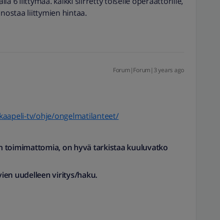
lla 6 liittymää. kaikki siirretty toiselle operaattorille,
nostaa liittymien hintaa.
Forum|Forum|3 years ago
e/kaapeli-tv/ohje/ongelmatilanteet/
n toimimattomia, on hyvä tarkistaa kuuluvatko
ien uudelleen viritys/haku.