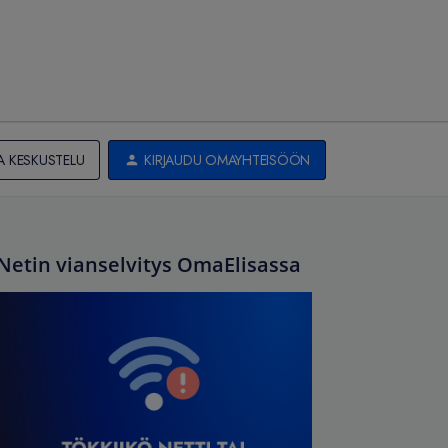
A KESKUSTELU
KIRJAUDU OMAYHTEISÖÖN
Netin vianselvitys OmaElisassa