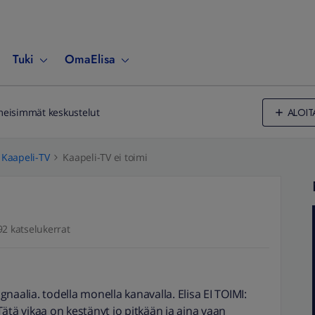
Tuki
OmaElisa
ALOIT
meisimmät keskustelut
Kaapeli-TV
Kaapeli-TV ei toimi
92 katselukerrat
ngnaalia. todella monella kanavalla. Elisa EI TOIMI:
 Tätä vikaa on kestänyt jo pitkään ja aina vaan