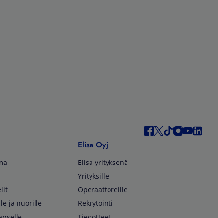
Elisa Oyj
lma
Elisa yrityksenä
Yrityksille
lit
Operaattoreille
lle ja nuorille
Rekrytointi
apselle
Tiedotteet