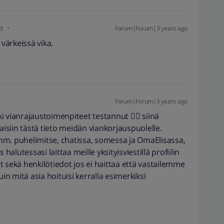
s
Forum|Forum|3 years ago
 värkeissä vika.
Forum|Forum|3 years ago
ki vianrajaustoimenpiteet testannut 👍🏼 siinä
aisiin tästä tieto meidän viankorjauspuolelle.
mm. puhelimitse, chatissa, somessa ja OmaElisassa,
 halutessasi laittaa meille yksityisviestillä profiilin
t sekä henkilötiedot jos ei haittaa että vastailemme
 mitä asia hoituisi kerralla esimerkiksi