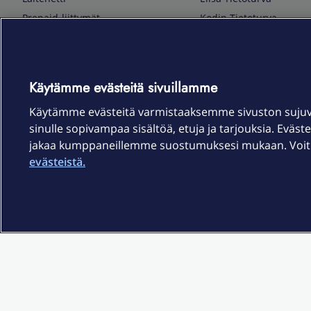
Prepaid-liittymät
Kodin Tietoturva
Puhelimet ja tarvikkeet
Mobiilivarmenne
Tietotekniikka
Kuka soittaa
Pelaaminen
Sähköpostipalvelu
Käytämme evästeitä sivuillamme
TV & audio
Elisa Kotiverkko
Käytämme evästeitä varmistaaksemme sivuston suju
Kodinkoneet
Elisa Pilvilinna
sinulle sopivampaa sisältöä, etuja ja tarjouksia. Eväste
Kamerat ja dronet
Elisa Laiteturva
jakaa kumppaneillemme suostumuksesi mukaan. Voit m
Kellot ja rannekkeet
Elisa Rinnakkaisliittymä
evästeistä.
Älykoti
Elisa Kotiturva -hälytys
Elisa Vaihtoetu
Elisa Kotiakku
Sopimusehdot
Tietosuoja
Saavutettavuus
Evästeasetukset
Tekijänoikeud