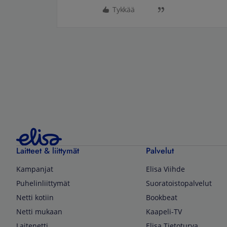
Tykkää
Laitteet & liittymät
Palvelut
Kampanjat
Elisa Viihde
Puhelinliittymät
Suoratoistopalvelut
Netti kotiin
Bookbeat
Netti mukaan
Kaapeli-TV
Laitenetti
Elisa Tietoturva