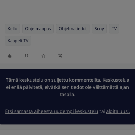
Kello
Ohjelmaopas
Ohjelmatiedot
Sony
TV
Kaapeli-TV
Tämä keskustelu on suljettu kommenteilta. Keskustelua
ei enää päivitetä, eivätkä sen tiedot ole välttämättä ajan
tasalla.
Etsi samasta aiheesta uudempi keskustelu
tai
aloita uusi.