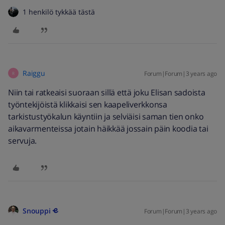
1 henkilö tykkää tästä
Raiggu
Forum|Forum|3 years ago
R
Niin tai ratkeaisi suoraan sillä että joku Elisan sadoista
työntekijöistä klikkaisi sen kaapeliverkkonsa
tarkistustyökalun käyntiin ja selviäisi saman tien onko
aikavarmenteissa jotain häikkää jossain päin koodia tai
servuja.
Snouppi
Forum|Forum|3 years ago