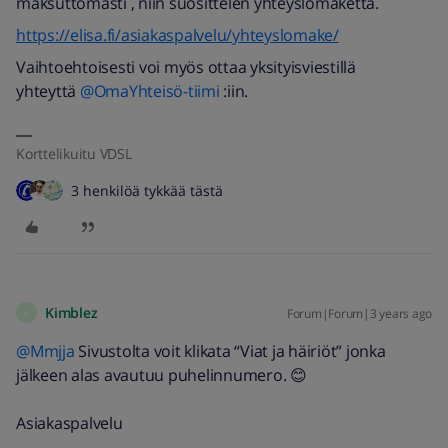
maksuttomasti , niin suosittelen yhteyslomaketta.
https://elisa.fi/asiakaspalvelu/yhteyslomake/
Vaihtoehtoisesti voi myös ottaa yksityisviestillä
yhteyttä
@OmaYhteisö-tiimi
:iin.
Korttelikuitu VDSL
3 henkilöä tykkää tästä
Kimblez
Forum|Forum|3 years ago
K
@Mmjja
Sivustolta voit klikata “Viat ja häiriöt” jonka
jälkeen alas avautuu puhelinnumero. 😊
Asiakaspalvelu