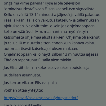
ongelma viime päivinä? Kyse ei ole television
“ominaisuudesta” vaan Elisan kaapeli-tv:n signaalista.
Kello on välillä 13-14 minuuttia jäljessä ja välillä palautuu
reaaliaikaan. Tällä on vaikutus katselun- ja tallennuksen
ajoitukseen. Ne eivät toimi oikein jos ohjelmaoppaan
kello on väärässä. Mm. maanantaina myöhästyin
katsomasta ohjelmaa alusta alkaen. Ohjelma oli alkanut
jo reilut 10 minuuttia sitten ennen kuin kanava vaihtui
automaattisesti katseluajoituksen mukaan.
Ohjelmaoppaan kello näytti silloin 13 minuuttia jäljessä.
Tätä on tapahtunut Elisalla aiemminkin.
Jos Elisa viihde, niin kokeile sovelluksen poistoa, ja
uudelleen asennusta.
Jos kerran vika on Elisassa, niin
voithan ottaa yhteyttä:
https://elisa.fi/asiakaspalvelu/yhteystiedot/
Tai tuolla lomakkeella: