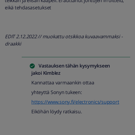
telkkari ja elisan kaapeli. Ei auttanut johtojen irroittelu,
eikä tehdasasetukset
EDIT 2.12.2022 // muokattu otsikkoa kuvaavammaksi -
draakki
Vastauksen tähän kysymykseen
jakoi
Kimblez
Kannattaa varmaankin ottaa
yhteyttä Sonyn tukeen:
https://www.sony.fi/electronics/support
Eiköhän löydy ratkaisu.