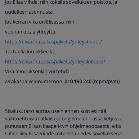
Jos Elisa viihde, niin kokeile sovelluksen poistoa, ja
uudelleen asennusta.
Jos kerran vika on Elisassa, niin
voithan ottaa yhteyttä:
https://elisa.fi/asiakaspalvelu/yhteystiedot/
Tai tuolla lomakkeella:
https://elisa.fi/asiakaspalvelu/yhteyslomake/
Vikailmoituksenkin voi tehdä
asiakaspalvelunumeroon:
010 190 240 (mpm/pvm)​
Sisälukutaito auttaa usein ennen kuin esittää
vaihtoehtoisia ratkaisuja ongelmaan. Tässä ketjussa
puhutaan Elisan kaapeli-tv:n ohjelmaoppaasta, eikä
siihen liity Elisa Viihde mitenkään edes sovelluksena.