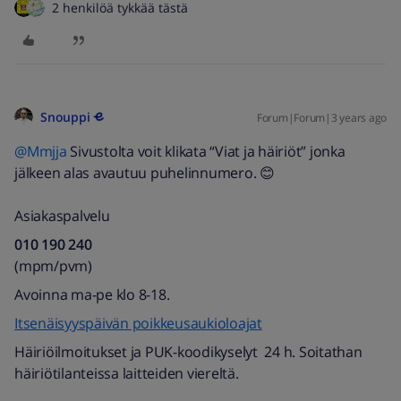
2 henkilöä tykkää tästä
Snouppi
Forum|Forum|3 years ago
@Mmjja
Sivustolta voit klikata “Viat ja häiriöt” jonka
jälkeen alas avautuu puhelinnumero. 😊
Asiakaspalvelu
010 190 240​
(mpm/pvm)​
Avoinna ma-pe klo 8-18.
Itsenäisyyspäivän poikkeusaukioloajat
Häiriöilmoitukset ja PUK-koodikyselyt 24 h. Soitathan
häiriötilanteissa laitteiden viereltä. ​