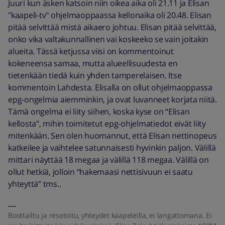
Juuri kun äsken katsoin niin oikea aika oli 21.11 ja Elisan
"kaapeli-tv" ohjelmaoppaassa kellonaika oli 20.48. Elisan
pitää selvittää mistä aikaero johtuu. Elisan pitää selvittää,
onko vika valtakunnallinen vai koskeeko se vain joitakin
alueita. Tässä ketjussa viisi on kommentoinut
kokeneensa samaa, mutta alueellisuudesta en
tietenkään tiedä kuin yhden tamperelaisen. Itse
kommentoin Lahdesta. Elisalla on ollut ohjelmaoppassa
epg-ongelmia aiemminkin, ja ovat luvanneet korjata niitä.
Tämä ongelma ei liity siihen, koska kyse on “Elisan
kellosta”, mihin toimitetut epg-ohjelmatiedot eivät liity
mitenkään. Sen olen huomannut, että Elisan nettinopeus
katkeilee ja vaihtelee satunnaisesti hyvinkin paljon. Välillä
mittari näyttää 18 megaa ja välillä 118 megaa. Välillä on
ollut hetkiä, jolloin “hakemaasi nettisivuun ei saatu
yhteyttä” tms..
Boottailtu ja resetoitu, yhteydet kaapeleilla, ei langattomana. Ei