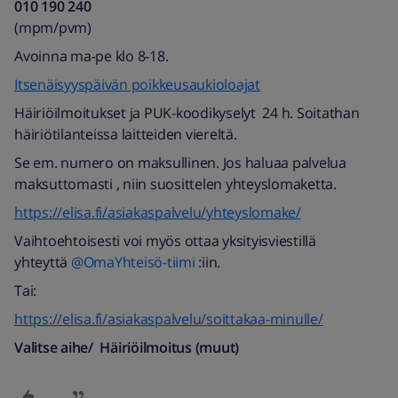
010 190 240​
(mpm/pvm)​
Avoinna ma-pe klo 8-18.
Itsenäisyyspäivän poikkeusaukioloajat
Häiriöilmoitukset ja PUK-koodikyselyt 24 h. Soitathan
häiriötilanteissa laitteiden viereltä. ​
Se em. numero on maksullinen. Jos haluaa palvelua
maksuttomasti , niin suosittelen yhteyslomaketta.
https://elisa.fi/asiakaspalvelu/yhteyslomake/
Vaihtoehtoisesti voi myös ottaa yksityisviestillä
yhteyttä
@OmaYhteisö-tiimi
:iin.
Tai:
https://elisa.fi/asiakaspalvelu/soittakaa-minulle/
Valitse aihe/ Häiriöilmoitus (muut)