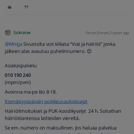
Sokrates
Forum|Forum|3 years ago
@Mmjja
Sivustolta voit klikata “Viat ja häiriöt” jonka
jälkeen alas avautuu puhelinnumero. 😊
Asiakaspalvelu
010 190 240​
(mpm/pvm)​
Avoinna ma-pe klo 8-18.
Itsenäisyyspäivän poikkeusaukioloajat
Häiriöilmoitukset ja PUK-koodikyselyt 24 h. Soitathan
häiriötilanteissa laitteiden viereltä. ​
Se em. numero on maksullinen. Jos haluaa palvelua