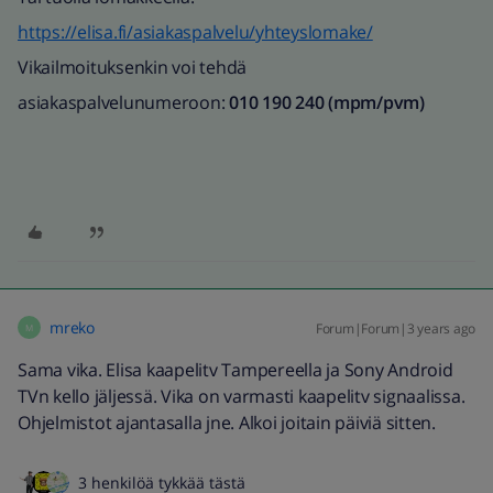
https://elisa.fi/asiakaspalvelu/yhteyslomake/
Vikailmoituksenkin voi tehdä
asiakaspalvelunumeroon:
010 190 240 (mpm/pvm)​
mreko
Forum|Forum|3 years ago
M
Sama vika. Elisa kaapelitv Tampereella ja Sony Android
TVn kello jäljessä. Vika on varmasti kaapelitv signaalissa.
Ohjelmistot ajantasalla jne. Alkoi joitain päiviä sitten.
3 henkilöä tykkää tästä