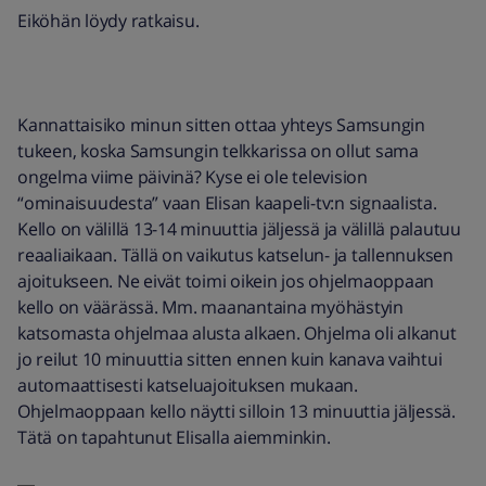
Eiköhän löydy ratkaisu.
Kannattaisiko minun sitten ottaa yhteys Samsungin
tukeen, koska Samsungin telkkarissa on ollut sama
ongelma viime päivinä? Kyse ei ole television
“ominaisuudesta” vaan Elisan kaapeli-tv:n signaalista.
Kello on välillä 13-14 minuuttia jäljessä ja välillä palautuu
reaaliaikaan. Tällä on vaikutus katselun- ja tallennuksen
ajoitukseen. Ne eivät toimi oikein jos ohjelmaoppaan
kello on väärässä. Mm. maanantaina myöhästyin
katsomasta ohjelmaa alusta alkaen. Ohjelma oli alkanut
jo reilut 10 minuuttia sitten ennen kuin kanava vaihtui
automaattisesti katseluajoituksen mukaan.
Ohjelmaoppaan kello näytti silloin 13 minuuttia jäljessä.
Tätä on tapahtunut Elisalla aiemminkin.