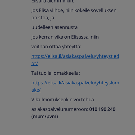
Elisalla aiemminkin.
Jos Elisa viihde, niin kokeile sovelluksen
poistoa, ja
uudelleen asennusta.
Jos kerran vika on Elisassa, niin
voithan ottaa yhteyttä:
https://elisa.fi/asiakaspalvelu/yhteystied
ot/
Tai tuolla lomakkeella:
https://elisa.fi/asiakaspalvelu/yhteyslom
ake/
Vikailmoituksenkin voi tehdä
asiakaspalvelunumeroon:
010 190 240
(mpm/pvm)​