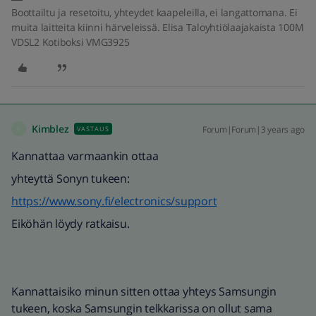
Boottailtu ja resetoitu, yhteydet kaapeleilla, ei langattomana. Ei
muita laitteita kiinni härveleissä. Elisa Taloyhtiölaajakaista 100M
VDSL2 Kotiboksi VMG3925
Kimblez
Forum|Forum|3 years ago
VASTAUS
K
Kannattaa varmaankin ottaa
yhteyttä Sonyn tukeen:
https://www.sony.fi/electronics/support
Eiköhän löydy ratkaisu.
Kannattaisiko minun sitten ottaa yhteys Samsungin
tukeen, koska Samsungin telkkarissa on ollut sama