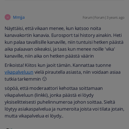
Mmjja
Forum|Forum|3 years ago
M
Näyttäisi, että vikaan menee, kun katsoo noita
kanavakortin kanavia. Eurosport tai history ainakin. Heti
kun palaa tavallisille kanaville, niin tuntuisi hetken päästä
aika palaavan oikeaksi, ja taas kun menee noille 'vika'
kanaville, niin aika on hetken päästä väärin
Erikoista! Kiitos kun jaoit tämän. Kannattaa tuonne
vikapalveluun
vielä pirautella asiasta, niin voidaan asiaa
tutkia tarkemmin 🙂
söpöä, että moderaattori kehottaa soittamaan
vikapalveluun (linkki), jonka päästä ei löydy
yksiselitteisesti puhelinnumeroa johon soittaa. Sieltä
löytyy asiakaspalvelua ja numeroita joista voi tilata jotain,
mutta vikapalvelua ei löydy..