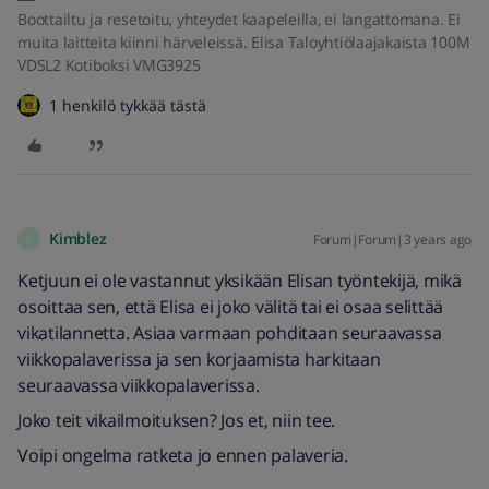
Boottailtu ja resetoitu, yhteydet kaapeleilla, ei langattomana. Ei
muita laitteita kiinni härveleissä. Elisa Taloyhtiölaajakaista 100M
VDSL2 Kotiboksi VMG3925
1 henkilö tykkää tästä
Kimblez
Forum|Forum|3 years ago
K
Ketjuun ei ole vastannut yksikään Elisan työntekijä, mikä
osoittaa sen, että Elisa ei joko välitä tai ei osaa selittää
vikatilannetta. Asiaa varmaan pohditaan seuraavassa
viikkopalaverissa ja sen korjaamista harkitaan
seuraavassa viikkopalaverissa.
Joko teit vikailmoituksen? Jos et, niin tee.
Voipi ongelma ratketa jo ennen palaveria.