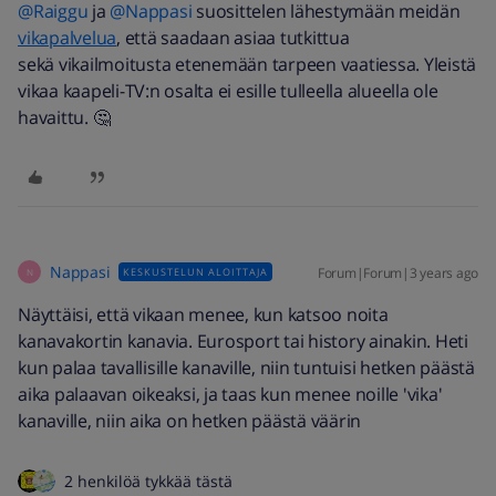
@Raiggu
ja
@Nappasi
suosittelen lähestymään meidän
vikapalvelua
, että saadaan asiaa tutkittua
sekä vikailmoitusta etenemään tarpeen vaatiessa. Yleistä
vikaa kaapeli-TV:n osalta ei esille tulleella alueella ole
havaittu. 🤔
Nappasi
Forum|Forum|3 years ago
KESKUSTELUN ALOITTAJA
N
Näyttäisi, että vikaan menee, kun katsoo noita
kanavakortin kanavia. Eurosport tai history ainakin. Heti
kun palaa tavallisille kanaville, niin tuntuisi hetken päästä
aika palaavan oikeaksi, ja taas kun menee noille 'vika'
kanaville, niin aika on hetken päästä väärin
2 henkilöä tykkää tästä