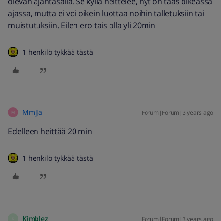
olevan ajantasalla. Se kyllä heittelee, nyt on taas oikeassa
ajassa, mutta ei voi oikein luottaa noihin talletuksiin tai
muistutuksiin. Eilen ero tais olla yli 20min
1 henkilö tykkää tästä
Mmjja
Forum|Forum|3 years ago
M
Edelleen heittää 20 min
1 henkilö tykkää tästä
Kimblez
Forum|Forum|3 years ago
K