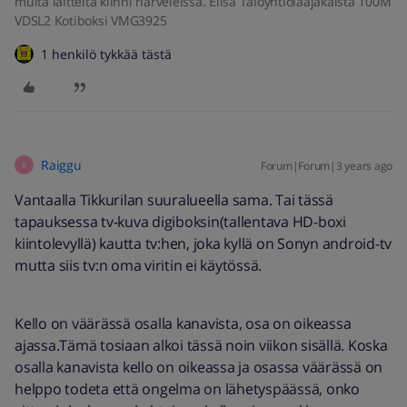
muita laitteita kiinni härveleissä. Elisa Taloyhtiölaajakaista 100M
VDSL2 Kotiboksi VMG3925
1 henkilö tykkää tästä
Raiggu
Forum|Forum|3 years ago
R
Vantaalla Tikkurilan suuralueella sama. Tai tässä
tapauksessa tv-kuva digiboksin(tallentava HD-boxi
kiintolevyllä) kautta tv:hen, joka kyllä on Sonyn android-tv
mutta siis tv:n oma viritin ei käytössä.
Kello on väärässä osalla kanavista, osa on oikeassa
ajassa.Tämä tosiaan alkoi tässä noin viikon sisällä. Koska
osalla kanavista kello on oikeassa ja osassa väärässä on
helppo todeta että ongelma on lähetyspäässä, onko