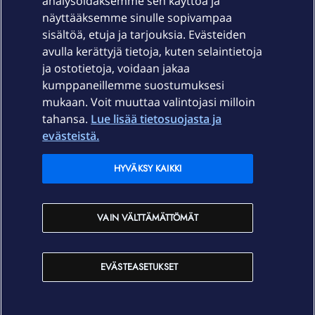
Laitteet & liittymät
analysoidaksemme sen käyttöä ja
näyttääksemme sinulle sopivampaa
sisältöä, etuja ja tarjouksia. Evästeiden
Palvelut
avulla kerättyjä tietoja, kuten selaintietoja
ja ostotietoja, voidaan jakaa
Tuki
kumppaneillemme suostumuksesi
mukaan. Voit muuttaa valintojasi milloin
tahansa.
Lue lisää tietosuojasta ja
Ajankohtaista
evästeistä.
Elisa Oyj
HYVÄKSY KAIKKI
In English
VAIN VÄLTTÄMÄTTÖMÄT
På Svenska
EVÄSTEASETUKSET
Sopimusehdot
Tietosuoja
Saavutettavuus
Evästeasetukset
Tekijänoikeudet © 2026 Elisa Oyj.