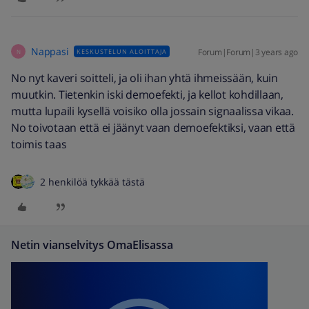
Nappasi
Forum|Forum|3 years ago
KESKUSTELUN ALOITTAJA
N
No nyt kaveri soitteli, ja oli ihan yhtä ihmeissään, kuin
muutkin. Tietenkin iski demoefekti, ja kellot kohdillaan,
mutta lupaili kysellä voisiko olla jossain signaalissa vikaa.
No toivotaan että ei jäänyt vaan demoefektiksi, vaan että
toimis taas
2 henkilöä tykkää tästä
Netin vianselvitys OmaElisassa