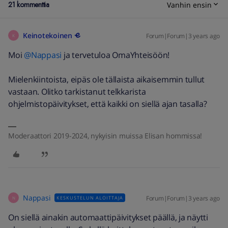
21 kommenttia
Vanhin ensin
Keinotekoinen
Forum|Forum|3 years ago
K
Moi
@Nappasi
ja tervetuloa OmaYhteisöön!
Mielenkiintoista, eipäs ole tällaista aikaisemmin tullut
vastaan. Olitko tarkistanut telkkarista
ohjelmistopäivitykset, että kaikki on siellä ajan tasalla?
Moderaattori 2019-2024, nykyisin muissa Elisan hommissa!
Nappasi
Forum|Forum|3 years ago
KESKUSTELUN ALOITTAJA
N
On siellä ainakin automaattipäivitykset päällä, ja näytti