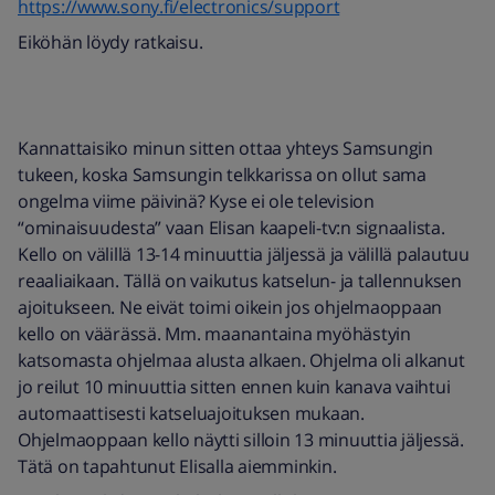
https://www.sony.fi/electronics/support
Eiköhän löydy ratkaisu.
Kannattaisiko minun sitten ottaa yhteys Samsungin
tukeen, koska Samsungin telkkarissa on ollut sama
ongelma viime päivinä? Kyse ei ole television
“ominaisuudesta” vaan Elisan kaapeli-tv:n signaalista.
Kello on välillä 13-14 minuuttia jäljessä ja välillä palautuu
reaaliaikaan. Tällä on vaikutus katselun- ja tallennuksen
ajoitukseen. Ne eivät toimi oikein jos ohjelmaoppaan
kello on väärässä. Mm. maanantaina myöhästyin
katsomasta ohjelmaa alusta alkaen. Ohjelma oli alkanut
jo reilut 10 minuuttia sitten ennen kuin kanava vaihtui
automaattisesti katseluajoituksen mukaan.
Ohjelmaoppaan kello näytti silloin 13 minuuttia jäljessä.
Tätä on tapahtunut Elisalla aiemminkin.