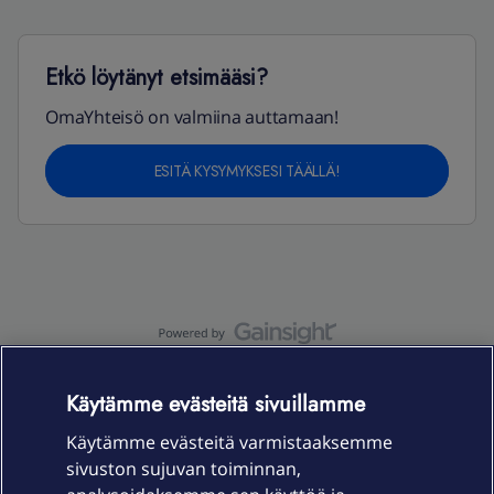
Etkö löytänyt etsimääsi?
OmaYhteisö on valmiina auttamaan!
ESITÄ KYSYMYKSESI TÄÄLLÄ!
OmaYhteisö-käyttöehdot
Accessibility statement
Käytämme evästeitä sivuillamme
Käytämme evästeitä varmistaaksemme
sivuston sujuvan toiminnan,