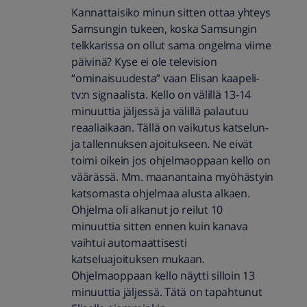
Kannattaisiko minun sitten ottaa yhteys
Samsungin tukeen, koska Samsungin
telkkarissa on ollut sama ongelma viime
päivinä? Kyse ei ole television
“ominaisuudesta” vaan Elisan kaapeli-
tv:n signaalista. Kello on välillä 13-14
minuuttia jäljessä ja välillä palautuu
reaaliaikaan. Tällä on vaikutus katselun-
ja tallennuksen ajoitukseen. Ne eivät
toimi oikein jos ohjelmaoppaan kello on
väärässä. Mm. maanantaina myöhästyin
katsomasta ohjelmaa alusta alkaen.
Ohjelma oli alkanut jo reilut 10
minuuttia sitten ennen kuin kanava
vaihtui automaattisesti
katseluajoituksen mukaan.
Ohjelmaoppaan kello näytti silloin 13
minuuttia jäljessä. Tätä on tapahtunut