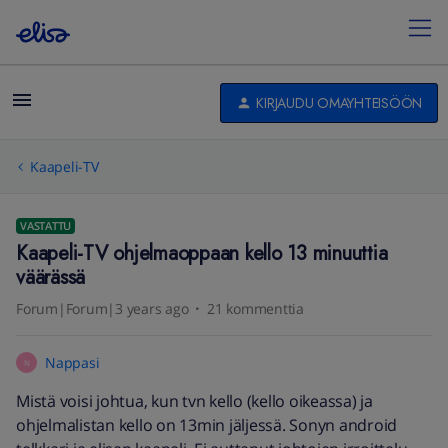
KIRJAUDU OMAYHTEISÖÖN
Kaapeli-TV
VASTATTU
Kaapeli-TV ohjelmaoppaan kello 13 minuuttia
väärässä
Forum|Forum|3 years ago
21 kommenttia
Nappasi
N
Mistä voisi johtua, kun tvn kello (kello oikeassa) ja
ohjelmalistan kello on 13min jäljessä. Sonyn android