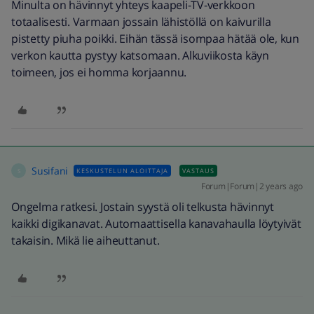
Minulta on hävinnyt yhteys kaapeli-TV-verkkoon
totaalisesti. Varmaan jossain lähistöllä on kaivurilla
pistetty piuha poikki. Eihän tässä isompaa hätää ole, kun
verkon kautta pystyy katsomaan. Alkuviikosta käyn
toimeen, jos ei homma korjaannu.
Susifani
KESKUSTELUN ALOITTAJA
VASTAUS
S
Forum|Forum|2 years ago
Ongelma ratkesi. Jostain syystä oli telkusta hävinnyt
kaikki digikanavat. Automaattisella kanavahaulla löytyivät
takaisin. Mikä lie aiheuttanut.