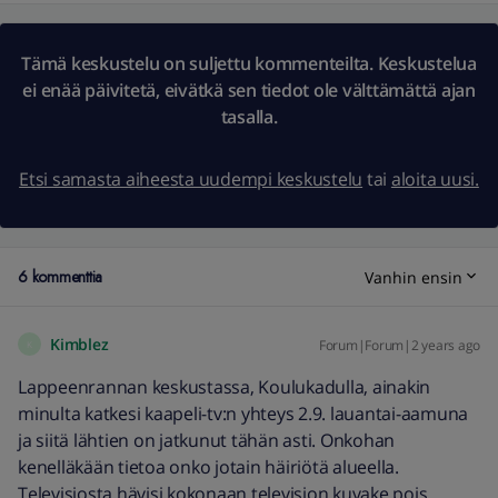
Tämä keskustelu on suljettu kommenteilta. Keskustelua
ei enää päivitetä, eivätkä sen tiedot ole välttämättä ajan
tasalla.
Etsi samasta aiheesta uudempi keskustelu
tai
aloita uusi.
6 kommenttia
Vanhin ensin
Kimblez
Forum|Forum|2 years ago
K
Lappeenrannan keskustassa, Koulukadulla, ainakin
minulta katkesi kaapeli-tv:n yhteys 2.9. lauantai-aamuna
ja siitä lähtien on jatkunut tähän asti. Onkohan
kenelläkään tietoa onko jotain häiriötä alueella.
Televisiosta hävisi kokonaan television kuvake pois