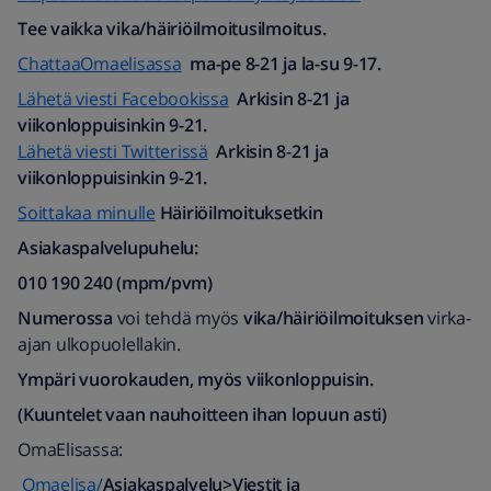
Tee vaikka vika/häiriöilmoitusilmoitus.
ChattaaOmaelisassa
ma-pe 8-21 ja la-su 9-17.
Lähetä viesti Facebookissa
Arkisin 8-21 ja
viikonloppuisinkin 9-21.
Lähetä viesti Twitterissä
Arkisin 8-21 ja
viikonloppuisinkin 9-21.
Soittakaa minulle
Häiriöilmoituksetkin
Asiakaspalvelupuhelu:
010 190 240 (mpm/pvm)​
Numerossa
voi tehdä myös
vika/häiriöilmoituksen
virka-
ajan ulkopuolellakin.
Ympäri vuorokauden, myös viikonloppuisin.
(Kuuntelet vaan nauhoitteen ihan lopuun asti)
OmaElisassa:
Omaelisa/
Asiakaspalvelu>Viestit ja