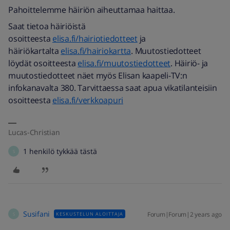
Pahoittelemme häiriön aiheuttamaa haittaa.
Saat tietoa häiriöistä
osoitteesta
elisa.fi/hairiotiedotteet
ja
häiriökartalta
elisa.fi/hairiokartta
. Muutostiedotteet
löydät osoitteesta
elisa.fi/muutostiedotteet
. Häiriö- ja
muutostiedotteet näet myös Elisan kaapeli-TV:n
infokanavalta 380. Tarvittaessa saat apua vikatilanteisiin
osoitteesta
elisa.fi/verkkoapuri
Lucas-Christian
1 henkilö tykkää tästä
S
Susifani
Forum|Forum|2 years ago
KESKUSTELUN ALOITTAJA
S