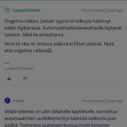
LucasChristian
Forum|Forum|2 years ago
L
Ongelma ratkesi. Jostain syystä oli telkusta hävinnyt
kaikki digikanavat. Automaattisella kanavahaulla löytyivät
takaisin. Mikä lie aiheuttanut.
Noni eli vika oli omassa päässä ei Elisan päässä. Hyvä,
että ongelma ratkesi🤗
Lucas-Christian
irritus
Forum|Forum|2 years ago
Mikäli televisio on altis tällaiselle käytökselle, kannattaa
automaattinen uudelleenviritys kääntää valikosta pois
päältä. Toimintoa saatetaan kutsua myös kanavien