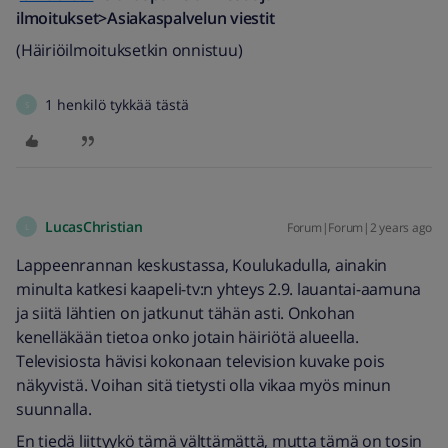
ilmoitukset>Asiakaspalvelun viestit
(Häiriöilmoituksetkin onnistuu)
1 henkilö tykkää tästä
S
LucasChristian
Forum|Forum|2 years ago
L
Lappeenrannan keskustassa, Koulukadulla, ainakin
minulta katkesi kaapeli-tv:n yhteys 2.9. lauantai-aamuna
ja siitä lähtien on jatkunut tähän asti. Onkohan
kenelläkään tietoa onko jotain häiriötä alueella.
Televisiosta hävisi kokonaan television kuvake pois
näkyvistä. Voihan sitä tietysti olla vikaa myös minun
suunnalla.
En tiedä liittyykö tämä välttämättä, mutta tämä on tosin