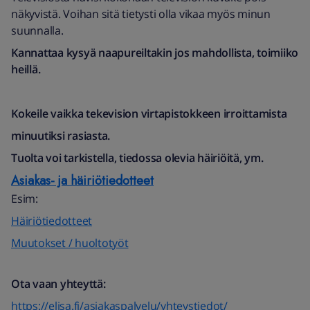
näkyvistä. Voihan sitä tietysti olla vikaa myös minun
suunnalla.
Kannattaa kysyä naapureiltakin jos mahdollista, toimiiko
heillä.
Kokeile vaikka tekevision virtapistokkeen irroittamista
minuutiksi rasiasta.
Tuolta voi tarkistella, tiedossa olevia häiriöitä, ym.
Asiakas- ja häiriötiedotteet
Esim:
Häiriötiedotteet
Muutokset / huoltotyöt
Ota vaan yhteyttä:
https://elisa.fi/asiakaspalvelu/yhteystiedot/