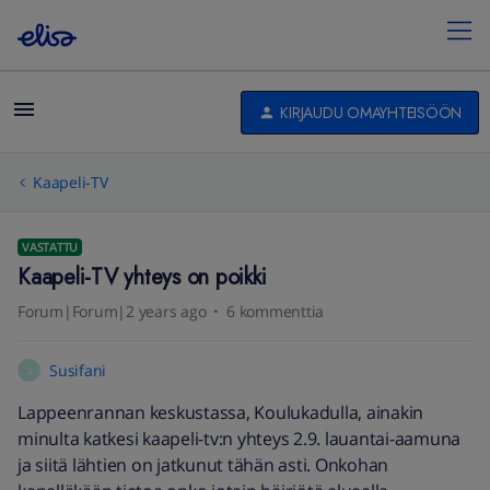
KIRJAUDU OMAYHTEISÖÖN
Kaapeli-TV
VASTATTU
Kaapeli-TV yhteys on poikki
Forum|Forum|2 years ago
6 kommenttia
Susifani
S
Lappeenrannan keskustassa, Koulukadulla, ainakin
minulta katkesi kaapeli-tv:n yhteys 2.9. lauantai-aamuna
ja siitä lähtien on jatkunut tähän asti. Onkohan