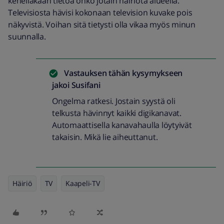
kenelläkään tietoa onko jotain häiriötä alueella.
Televisiosta hävisi kokonaan television kuvake pois
näkyvistä. Voihan sitä tietysti olla vikaa myös minun
suunnalla.
Vastauksen tähän kysymykseen
jakoi
Susifani
Ongelma ratkesi. Jostain syystä oli
telkusta hävinnyt kaikki digikanavat.
Automaattisella kanavahaulla löytyivät
takaisin. Mikä lie aiheuttanut.
Häiriö
TV
Kaapeli-TV