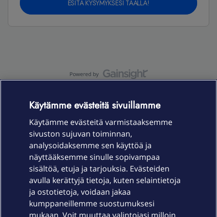
ESITÄ KYSYMYKSESI TÄÄLLÄ!
OmaYhteisö-käyttöehdot
Accessibility statement
Käytämme evästeitä sivuillamme
Käytämme evästeitä varmistaaksemme
sivuston sujuvan toiminnan,
Laitteet & liittymät
analysoidaksemme sen käyttöä ja
näyttääksemme sinulle sopivampaa
sisältöä, etuja ja tarjouksia. Evästeiden
Palvelut
avulla kerättyjä tietoja, kuten selaintietoja
ja ostotietoja, voidaan jakaa
Tuki
kumppaneillemme suostumuksesi
mukaan. Voit muuttaa valintojasi milloin