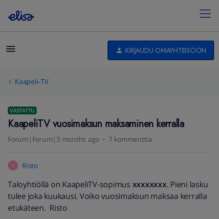
KIRJAUDU OMAYHTEISÖÖN
Kaapeli-TV
VASTATTU
KaapeliTV vuosimaksun maksaminen kerralla
Forum|Forum|3 months ago
7 kommenttia
Risto
R
Taloyhtiöllä on KaapeliTV-sopimus
xxxxxxxx
. Pieni lasku
tulee joka kuukausi. Voiko vuosimaksun maksaa kerralla
etukäteen. Risto