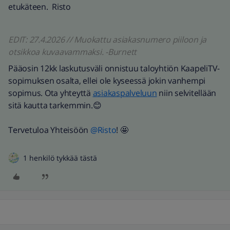
etukäteen. Risto
EDIT: 27.4.2026 // Muokattu asiakasnumero piiloon ja
otsikkoa kuvaavammaksi. -Burnett
Pääosin 12kk laskutusväli onnistuu taloyhtiön KaapeliTV-
sopimuksen osalta, ellei ole kyseessä jokin vanhempi
sopimus. Ota yhteyttä
asiakaspalveluun
niin selvitellään
sitä kautta tarkemmin.😊
Tervetuloa Yhteisöön ​
@Risto
! 🤩
1 henkilö tykkää tästä