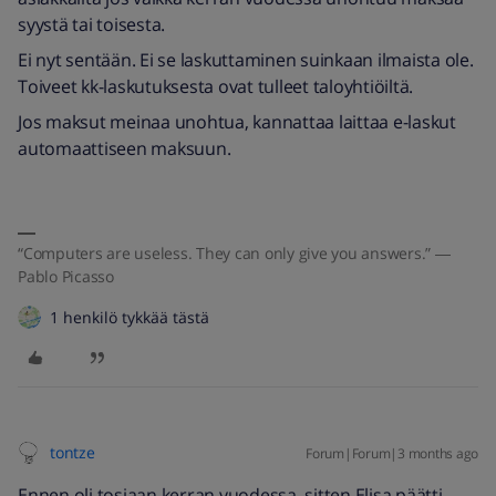
syystä tai toisesta.
Ei nyt sentään. Ei se laskuttaminen suinkaan ilmaista ole.
Toiveet kk-laskutuksesta ovat tulleet taloyhtiöiltä.
Jos maksut meinaa unohtua, kannattaa laittaa e-laskut
automaattiseen maksuun.
“Computers are useless. They can only give you answers.” ―
Pablo Picasso
1 henkilö tykkää tästä
tontze
Forum|Forum|3 months ago
Ennen oli tosiaan kerran vuodessa, sitten Elisa päätti