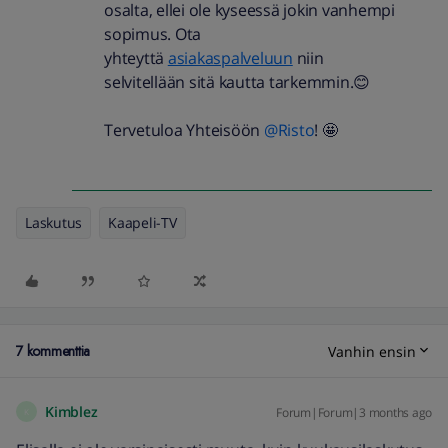
osalta, ellei ole kyseessä jokin vanhempi
sopimus. Ota
yhteyttä
asiakaspalveluun
niin
selvitellään sitä kautta tarkemmin.😊
Tervetuloa Yhteisöön ​
@Risto
! 🤩
Laskutus
Kaapeli-TV
7 kommenttia
Vanhin ensin
Kimblez
Forum|Forum|3 months ago
K