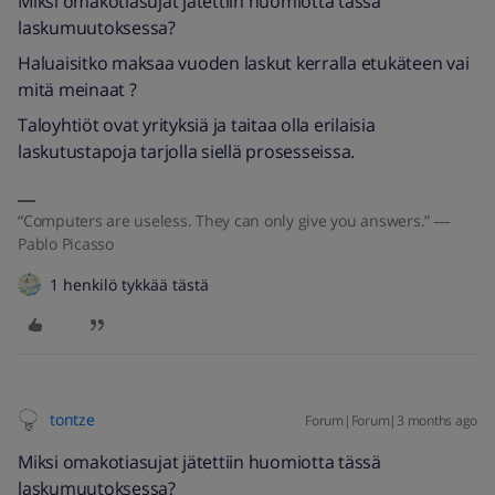
Miksi omakotiasujat jätettiin huomiotta tässä
laskumuutoksessa?
Haluaisitko maksaa vuoden laskut kerralla etukäteen vai
mitä meinaat ?
Taloyhtiöt ovat yrityksiä ja taitaa olla erilaisia
laskutustapoja tarjolla siellä prosesseissa.
“Computers are useless. They can only give you answers.” ―
Pablo Picasso
1 henkilö tykkää tästä
tontze
Forum|Forum|3 months ago
Miksi omakotiasujat jätettiin huomiotta tässä
laskumuutoksessa?