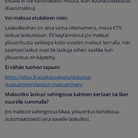
Elisalla ei ole varsinaisesti muuta, kuin kuukausilaskutus.
(Kausimaksu)
Voi maksaa etukäteen noin:
Laskuillasihan on aina sama viitenumero, missä KTV
laskua laskutetaan. Eli käytännössä jos maksat
ylisuoritusta vaikkapa koko vuoden maksut kerralla, niin
saamasi laskut ovat 0e laskuja siihen saakka kun
ylisuoritus on käytetty.
Ei vähän tuohon tapaan:
https://elisa.fi/asiakaspalvelu/laskutus-
maksaminen/laskun-maksaminen/
Maksoitko laskusi vahingossa kahteen kertaan tai liian
suurella summalla?
Jos maksoit vahingossa liikaa, ylisuoritus kohdistuu
automaattisesti seuraavalle laskullesi.