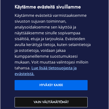
OmaYhteisö-käyttöehdot
Accessibility statement
Käytämme evästeitä sivuillamme
Käytämme evästeitä varmistaaksemme
sivuston sujuvan toiminnan,
Laitteet & liittymät
analysoidaksemme sen käyttöä ja
näyttääksemme sinulle sopivampaa
sisältöä, etuja ja tarjouksia. Evästeiden
Palvelut
avulla kerättyjä tietoja, kuten selaintietoja
ja ostotietoja, voidaan jakaa
Tuki
kumppaneillemme suostumuksesi
mukaan. Voit muuttaa valintojasi milloin
tahansa.
Lue lisää tietosuojasta ja
Ajankohtaista
evästeistä.
Elisa Oyj
HYVÄKSY KAIKKI
In English
VAIN VÄLTTÄMÄTTÖMÄT