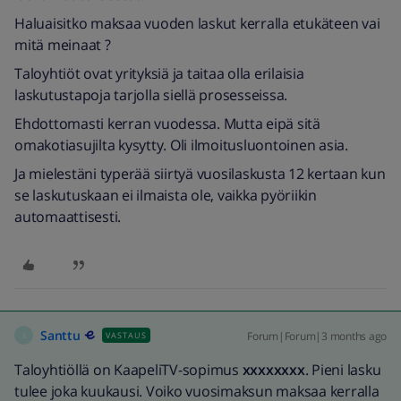
Haluaisitko maksaa vuoden laskut kerralla etukäteen vai
mitä meinaat ?
Taloyhtiöt ovat yrityksiä ja taitaa olla erilaisia
laskutustapoja tarjolla siellä prosesseissa.
Ehdottomasti kerran vuodessa. Mutta eipä sitä
omakotiasujilta kysytty. Oli ilmoitusluontoinen asia.
Ja mielestäni typerää siirtyä vuosilaskusta 12 kertaan kun
se laskutuskaan ei ilmaista ole, vaikka pyöriikin
automaattisesti.
Santtu
Forum|Forum|3 months ago
VASTAUS
S
Taloyhtiöllä on KaapeliTV-sopimus
xxxxxxxx
. Pieni lasku
tulee joka kuukausi. Voiko vuosimaksun maksaa kerralla