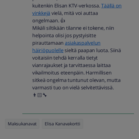
kuitenkin Elisan KTV-verkossa.
Täällä on
vinkkejä
vielä, mitä voi auttaa
ongelmaan. 👍
Mikäli siltikään tilanne ei tokene, niin
helpointa olisi jos pystyisitte
pirauttamaan
asiakaspalvelun
häiriöpuolelle
sieltä paapan luota. Siinä
voitaisiin tehdä kerralla tietyt
vianrajaukset ja tarvittaessa laittaa
vikailmoitus eteenpäin. Harmillisen
sitkeä ongelma tuntunut olevan, mutta
varmasti tuo on vielä selvitettävissä.
👨🏻‍🔧
Maksukanavat
Elisa Kanavakortti