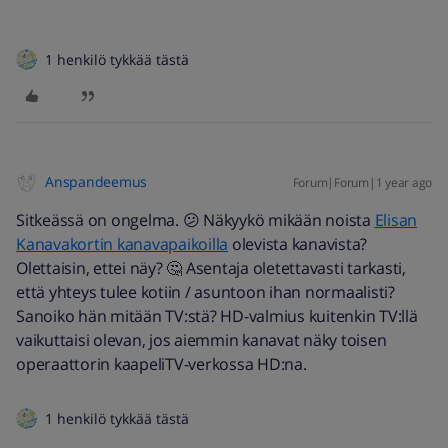
1 henkilö tykkää tästä
Anspandeemus
Forum|Forum|1 year ago
Sitkeässä on ongelma. 😕 Näkyykö mikään noista
Elisan
Kanavakortin kanavapaikoilla
olevista kanavista?
Olettaisin, ettei näy? 🤔 Asentaja oletettavasti tarkasti,
että yhteys tulee kotiin / asuntoon ihan normaalisti?
Sanoiko hän mitään TV:stä? HD-valmius kuitenkin TV:llä
vaikuttaisi olevan, jos aiemmin kanavat näky toisen
operaattorin kaapeliTV-verkossa HD:na.
1 henkilö tykkää tästä