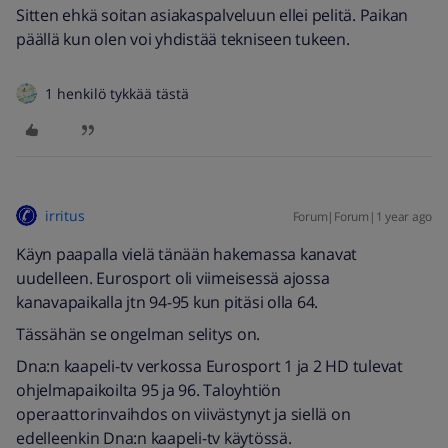
Sitten ehkä soitan asiakaspalveluun ellei pelitä. Paikan
päällä kun olen voi yhdistää tekniseen tukeen.
1 henkilö tykkää tästä
irritus
Forum|Forum|1 year ago
Käyn paapalla vielä tänään hakemassa kanavat
uudelleen. Eurosport oli viimeisessä ajossa
kanavapaikalla jtn 94-95 kun pitäsi olla 64.
Tässähän se ongelman selitys on.
Dna:n kaapeli-tv verkossa Eurosport 1 ja 2 HD tulevat
ohjelmapaikoilta 95 ja 96. Taloyhtiön
operaattorinvaihdos on viivästynyt ja siellä on
edelleenkin Dna:n kaapeli-tv käytössä.