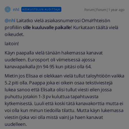
nhl
Forum|Forum|1 year ago
KESKUSTELUN ALOITTAJA
N
@nhl
Laitatko vielä asiakasnumerosi OmaYhteisön
profiiliin
sille kuuluvalle paikalle
! Kurkataan täältä vielä
oikeudet.
laitoin!
Käyn paapalla vielä tänään hakemassa kanavat
uudelleen. Eurosport oli viimeisessä ajossa
kanavapaikalla jtn 94-95 kun pitäsi olla 64.
Mietin jos Elisaa ei olekkaan vielä tullut taloyhtiöön vaikka
5.2 piti olla. Paappa joka ei oikein osaa tekstiviestejä
lukea sanoo että Elisalta olisi tullut viesti eilen jossa
puhuttu jotakin 1-3 pv kuluttua tapahtuvasta
kytkemisestä. Luuli että koski tätä kanavakorttia mutta ei
voi olla kun minun tiedoilla tilattu. Mutta käyn lukemassa
viestin (joka voi olla mistä vain) ja haen kanavat
uudelleen.