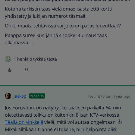
Kotona tarkistin taas vielä omaelisasta että kortti
yhdistetty ja lukijan numerot täsmää.
Onko muuta tehtävissä vai joko on paras luovuttaa??
Paappa suree kun jännä snooker-turnaus taas
alkamassa….
1 henkilö tykkää tästä
Jaakop
Forum|Forum|1 year ago
VASTAUS
Jos Eurosport on näkynyt kertaalleen paikalta 64, niin
oletettavasti telkku on kuitenkin Elisan KTV-verkossa.
Täällä on vinkkejä
vielä, mitä voi auttaa ongelmaan. 👍
Mikäli siltikään tilanne ei tokene, niin helpointa olisi