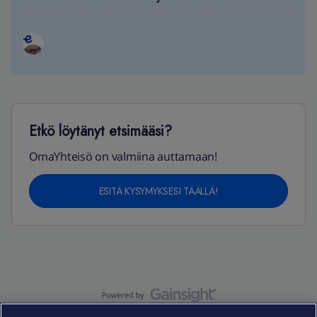
Etkö löytänyt etsimääsi?
OmaYhteisö on valmiina auttamaan!
ESITÄ KYSYMYKSESI TÄÄLLÄ!