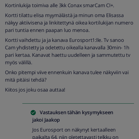
Kortinlukija toimiva alle 3kk Conax smarCam CI+.
Kortti tilattu elisa myymälästä ja minun oma Elisassa
näkyy aktiivisena ja linkitettynä oikea kortilukijan numero
pari tuntia ennen paapan luo menoa.
Kortti vaihdettu ja ja kanava Eurosport1:lle. Tv sanoo
Cam yhdistetty ja odetettu oikealla kanavalla 30min- 1h
pari kertaa. Kanavat haettu uudelleen ja sammutettu tv
myös välillä.
Onko pitempi viive ennenkuin kanava tulee näkyviin vai
mitä pitäisi tehdä?
Kiitos jos joku osaa auttaa!
Vastauksen tähän kysymykseen
jakoi
Jaakop
Jos Eurosport on näkynyt kertaalleen
paikalta 64, niin oletettavasti telkku on