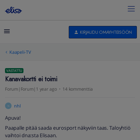
KIRJAUDU OMAYHTEISÖÖN
Kaapeli-TV
VASTATTU
Kanavakortti ei toimi
Forum|Forum|1 year ago
14 kommenttia
nhl
N
Apuva!
Paapalle pitää saada eurosport näkyviin taas. Taloyhtiö
vaihtoi dna:sta Elisaan.