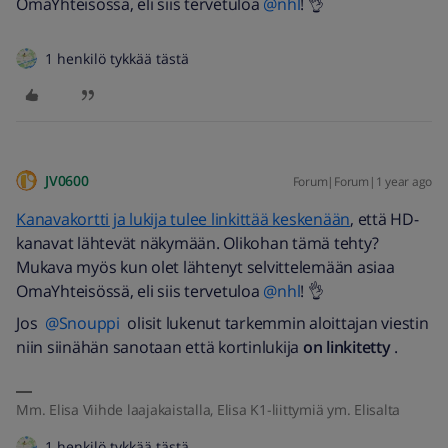
OmaYhteisössä, eli siis tervetuloa ​
@nhl
! 👌
1 henkilö tykkää tästä
JV0600
Forum|Forum|1 year ago
Kanavakortti ja lukija tulee linkittää keskenään
, että HD-
kanavat lähtevät näkymään. Olikohan tämä tehty?
Mukava myös kun olet lähtenyt selvittelemään asiaa
OmaYhteisössä, eli siis tervetuloa ​
@nhl
! 👌
Jos ​
@Snouppi
olisit lukenut tarkemmin aloittajan viestin
niin siinähän sanotaan että kortinlukija
on linkitetty
.
Mm. Elisa Viihde laajakaistalla, Elisa K1-liittymiä ym. Elisalta
1 henkilö tykkää tästä