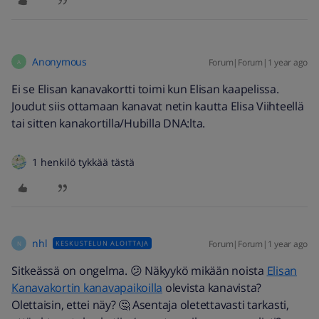
Anonymous
Forum|Forum|1 year ago
A
Ei se Elisan kanavakortti toimi kun Elisan kaapelissa.
Joudut siis ottamaan kanavat netin kautta Elisa Viihteellä
tai sitten kanakortilla/Hubilla DNA:lta.
1 henkilö tykkää tästä
nhl
Forum|Forum|1 year ago
KESKUSTELUN ALOITTAJA
N
Sitkeässä on ongelma. 😕 Näkyykö mikään noista
Elisan
Kanavakortin kanavapaikoilla
olevista kanavista?
Olettaisin, ettei näy? 🤔 Asentaja oletettavasti tarkasti,