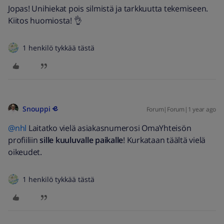
Jopas! Unihiekat pois silmistä ja tarkkuutta tekemiseen.
Kiitos huomiosta! 👌
1 henkilö tykkää tästä
Snouppi
Forum|Forum|1 year ago
@nhl
Laitatko vielä asiakasnumerosi OmaYhteisön
profiiliin
sille kuuluvalle paikalle
! Kurkataan täältä vielä
oikeudet.
1 henkilö tykkää tästä