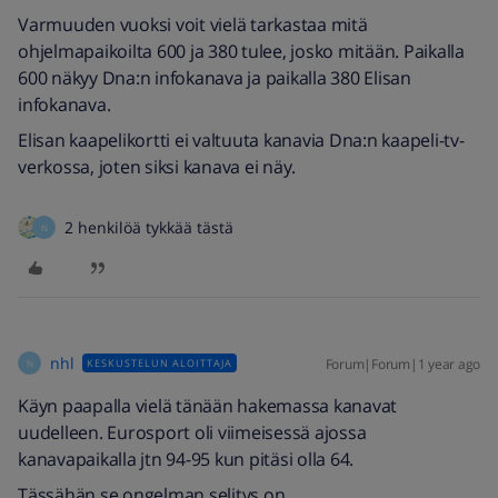
Varmuuden vuoksi voit vielä tarkastaa mitä
ohjelmapaikoilta 600 ja 380 tulee, josko mitään. Paikalla
600 näkyy Dna:n infokanava ja paikalla 380 Elisan
infokanava.
Elisan kaapelikortti ei valtuuta kanavia Dna:n kaapeli-tv-
verkossa, joten siksi kanava ei näy.
2 henkilöä tykkää tästä
N
nhl
Forum|Forum|1 year ago
KESKUSTELUN ALOITTAJA
N
Käyn paapalla vielä tänään hakemassa kanavat
uudelleen. Eurosport oli viimeisessä ajossa
kanavapaikalla jtn 94-95 kun pitäsi olla 64.
Tässähän se ongelman selitys on.