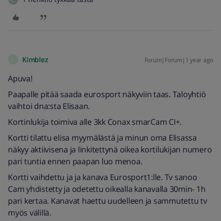
Kimblez
Forum|Forum|1 year ago
K
Apuva!
Paapalle pitää saada eurosport näkyviin taas. Taloyhtiö
vaihtoi dna:sta Elisaan.
Kortinlukija toimiva alle 3kk Conax smarCam CI+.
Kortti tilattu elisa myymälästä ja minun oma Elisassa
näkyy aktiivisena ja linkitettynä oikea kortilukijan numero
pari tuntia ennen paapan luo menoa.
Kortti vaihdettu ja ja kanava Eurosport1:lle. Tv sanoo
Cam yhdistetty ja odetettu oikealla kanavalla 30min- 1h
pari kertaa. Kanavat haettu uudelleen ja sammutettu tv
myös välillä.