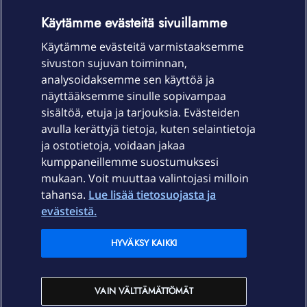
OmaYhteisö-käyttöehdot
Accessibility statement
Käytämme evästeitä sivuillamme
Käytämme evästeitä varmistaaksemme
sivuston sujuvan toiminnan,
Laitteet & liittymät
analysoidaksemme sen käyttöä ja
näyttääksemme sinulle sopivampaa
sisältöä, etuja ja tarjouksia. Evästeiden
Palvelut
avulla kerättyjä tietoja, kuten selaintietoja
ja ostotietoja, voidaan jakaa
Tuki
kumppaneillemme suostumuksesi
mukaan. Voit muuttaa valintojasi milloin
tahansa.
Lue lisää tietosuojasta ja
Ajankohtaista
evästeistä.
Elisa Oyj
HYVÄKSY KAIKKI
In English
VAIN VÄLTTÄMÄTTÖMÄT