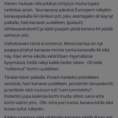
Hänen mukaan olisi pitänyt siirtyä jo mutta lupasi
tarkistaa asian. Seuraavana päivänä Eurosport näkyikin
kanavapaikalla 64 niinkuin piti. Joku asentajakin oli käynyt
paikalla, haki kanavat uudelleen, (palautti
tehdasasetukset?) ja käski paapan pitää kanava 64 päällä
aamuun asti.
Valitettavasti tämä ei toiminut. Monta kertaa on nyt
paappa pitänyt kanavaa monta tuntia kanavalla 64 eikä
näy. Kävi viime viikolla vielä Elisan myymälässä
kysymässä, heillä näkyi kaikki tiedot oikein. Oli vielä
“nollannut” kortin uudelleen.
Tänään kävin paikalla. Poistin hetkeksi pistokkeen
seinästä, hain kanavat uudelleen, poistettiin kanavakortti
ja tarkistin että ruutuun tuli “cam tunnistettu”.
Koitettiin jopa kääntää kortti mutta silloin sanoi että
kortti väärin yms. Olin siinä pari tuntia, kanava 64:lla eikä
kuvaa tullut näkyviin.
Käskin paappaa vielä pitämään kanavaa päällä iltaan asti.