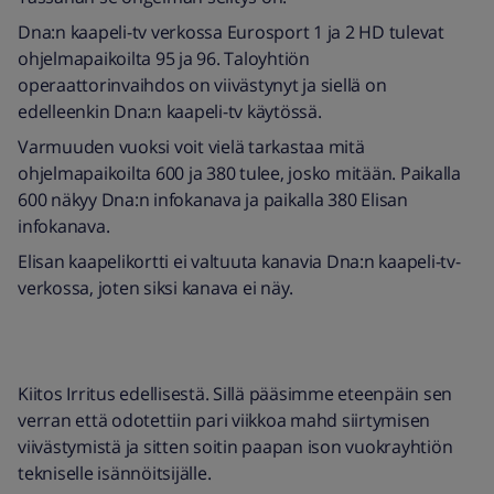
Dna:n kaapeli-tv verkossa Eurosport 1 ja 2 HD tulevat
ohjelmapaikoilta 95 ja 96. Taloyhtiön
operaattorinvaihdos on viivästynyt ja siellä on
edelleenkin Dna:n kaapeli-tv käytössä.
Varmuuden vuoksi voit vielä tarkastaa mitä
ohjelmapaikoilta 600 ja 380 tulee, josko mitään. Paikalla
600 näkyy Dna:n infokanava ja paikalla 380 Elisan
infokanava.
Elisan kaapelikortti ei valtuuta kanavia Dna:n kaapeli-tv-
verkossa, joten siksi kanava ei näy.
Kiitos Irritus edellisestä. Sillä pääsimme eteenpäin sen
verran että odotettiin pari viikkoa mahd siirtymisen
viivästymistä ja sitten soitin paapan ison vuokrayhtiön
tekniselle isännöitsijälle.