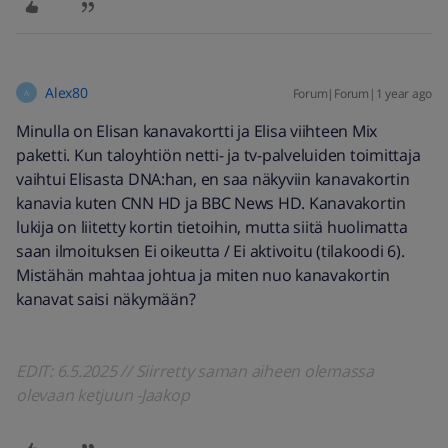
Alex80
Forum|Forum|1 year ago
A
Minulla on Elisan kanavakortti ja Elisa viihteen Mix
paketti. Kun taloyhtiön netti- ja tv-palveluiden toimittaja
vaihtui Elisasta DNA:han, en saa näkyviin kanavakortin
kanavia kuten CNN HD ja BBC News HD. Kanavakortin
lukija on liitetty kortin tietoihin, mutta siitä huolimatta
saan ilmoituksen Ei oikeutta / Ei aktivoitu (tilakoodi 6).
Mistähän mahtaa johtua ja miten nuo kanavakortin
kanavat saisi näkymään?
EDIT: 6.5.2025 // Siirretty saman aiheen olemassa
olevaan ketjuun -Jaakop