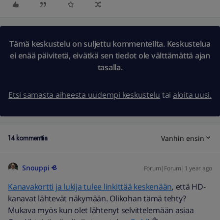
Tämä keskustelu on suljettu kommenteilta. Keskustelua
ei enää päivitetä, eivätkä sen tiedot ole välttämättä ajan
tasalla.
Etsi samasta aiheesta uudempi keskustelu
tai
aloita uusi.
14 kommenttia
Vanhin ensin
Snouppi
Forum|Forum|1 year ago
Kanavakortti ja lukija tulee linkittää keskenään
, että HD-
kanavat lähtevät näkymään. Olikohan tämä tehty?
Mukava myös kun olet lähtenyt selvittelemään asiaa