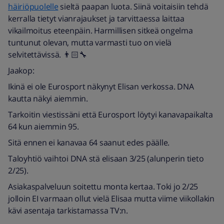
häiriöpuolelle
sieltä paapan luota. Siinä voitaisiin tehdä
kerralla tietyt vianrajaukset ja tarvittaessa laittaa
vikailmoitus eteenpäin. Harmillisen sitkeä ongelma
tuntunut olevan, mutta varmasti tuo on vielä
selvitettävissä. 👨🏻‍🔧
Jaakop:
Ikinä ei ole Eurosport näkynyt Elisan verkossa. DNA
kautta näkyi aiemmin.
Tarkoitin viestissäni että Eurosport löytyi kanavapaikalta
64 kun aiemmin 95.
Sitä ennen ei kanavaa 64 saanut edes päälle.
Taloyhtiö vaihtoi DNA stä elisaan 3/25 (alunperin tieto
2/25).
Asiakaspalveluun soitettu monta kertaa. Toki jo 2/25
jolloin EI varmaan ollut vielä Elisaa mutta viime viikollakin
kävi asentaja tarkistamassa TV:n.