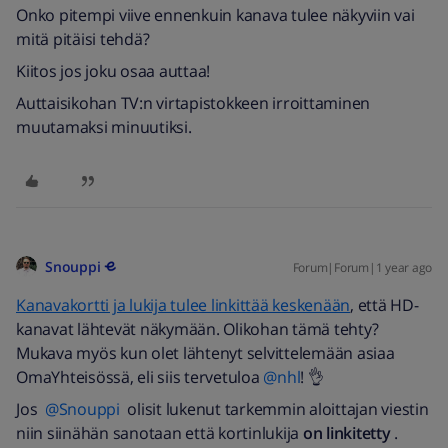
Onko pitempi viive ennenkuin kanava tulee näkyviin vai
mitä pitäisi tehdä?
Kiitos jos joku osaa auttaa!
Auttaisikohan TV:n virtapistokkeen irroittaminen
muutamaksi minuutiksi.
Snouppi
Forum|Forum|1 year ago
Kanavakortti ja lukija tulee linkittää keskenään
, että HD-
kanavat lähtevät näkymään. Olikohan tämä tehty?
Mukava myös kun olet lähtenyt selvittelemään asiaa
OmaYhteisössä, eli siis tervetuloa ​
@nhl
! 👌
Jos ​
@Snouppi
olisit lukenut tarkemmin aloittajan viestin
niin siinähän sanotaan että kortinlukija
on linkitetty
.