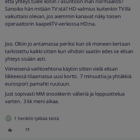
että yhteys tulee kotiin / asuntoon ihan normaalisti?
Sanoiko hän mitään TV:stä? HD-valmius kuitenkin TV:llä
vaikuttaisi olevan, jos aiemmin kanavat näky toisen
operaattorin kaapeliTV-verkossa HD:na.
Joo. Oltiin jo antamassa periksi kun oli moneen kertaan
tarkistettu kaikki sitten kun vihdoin saatiin edes se elisan
yhteys sisään asti.
Viimeisenä vaihtoehtona käytiin sitten vielä elisan
liikkeessä tilaamassa uusi kortti. 7 minuuttia ja yhtäkkiä
eurosport pamahti ruutuun.
Just sopivasti MM snookkerin välieriä ja loppuottelua
varten. 3 kk meni aikaa.
1 henkilö tykkää tästä