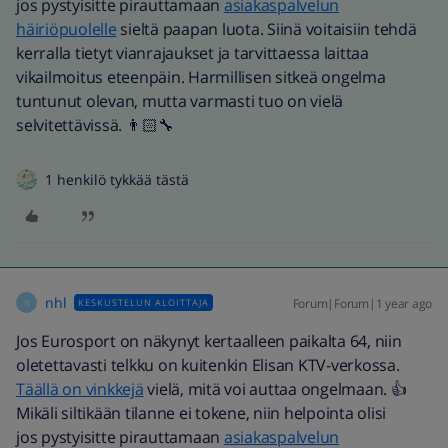
jos pystyisitte pirauttamaan
asiakaspalvelun
häiriöpuolelle
sieltä paapan luota. Siinä voitaisiin tehdä
kerralla tietyt vianrajaukset ja tarvittaessa laittaa
vikailmoitus eteenpäin. Harmillisen sitkeä ongelma
tuntunut olevan, mutta varmasti tuo on vielä
selvitettävissä. 👨🏻‍🔧
1 henkilö tykkää tästä
nhl
Forum|Forum|1 year ago
KESKUSTELUN ALOITTAJA
N
Jos Eurosport on näkynyt kertaalleen paikalta 64, niin
oletettavasti telkku on kuitenkin Elisan KTV-verkossa.
Täällä on vinkkejä
vielä, mitä voi auttaa ongelmaan. 👍
Mikäli siltikään tilanne ei tokene, niin helpointa olisi
jos pystyisitte pirauttamaan
asiakaspalvelun