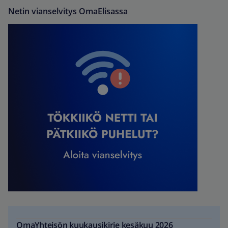
Netin vianselvitys OmaElisassa
OmaYhteisön kuukausikirje kesäkuu 2026