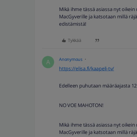
Mikä ihme tässä asiassa nyt oikein 
MacGyverille ja katsotaan millä räj
edistämistä!
Tykkää
Anonymous
A
https://elisa.fi/kaapeli-tv/
Edelleen puhutaan määräajasta 12
NO VOE MAHOTON!
Mikä ihme tässä asiassa nyt oikein 
MacGyverille ja katsotaan millä räj