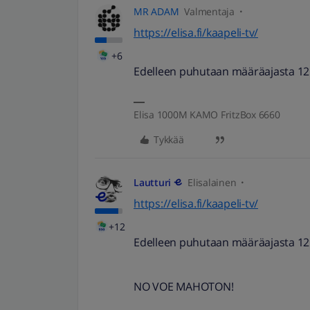
MR ADAM
Valmentaja
https://elisa.fi/kaapeli-tv/
+6
Edelleen puhutaan määräajasta 12
Elisa 1000M KAMO FritzBox 6660
Tykkää
Lautturi
Elisalainen
https://elisa.fi/kaapeli-tv/
+12
Edelleen puhutaan määräajasta 12
NO VOE MAHOTON!