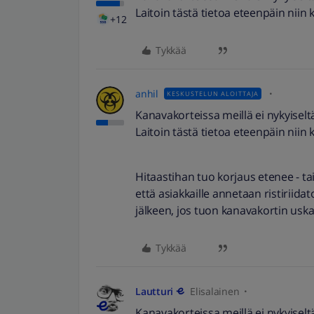
Laitoin tästä tietoa eteenpäin niin k
+12
Tykkää
anhil
KESKUSTELUN ALOITTAJA
Kanavakorteissa meillä ei nykyisel
Laitoin tästä tietoa eteenpäin niin 
Hitaastihan tuo korjaus etenee - tai
että asiakkaille annetaan ristiriid
jälkeen, jos tuon kanavakortin uska
Tykkää
Lautturi
Elisalainen
Kanavakorteissa meillä ei nykyisel