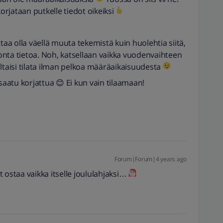
korjataan putkelle tiedot oikeiksi
taa olla väellä muuta tekemistä kuin huolehtia siitä,
atonta tietoa. Noh, katsellaan vaikka vuodenvaihteen
ltaisi tilata ilman pelkoa määräaikaisuudesta
saatu korjattua 😊 Ei kun vain tilaamaan!
Forum|Forum|4 years ago
 ostaa vaikka itselle joululahjaksi…