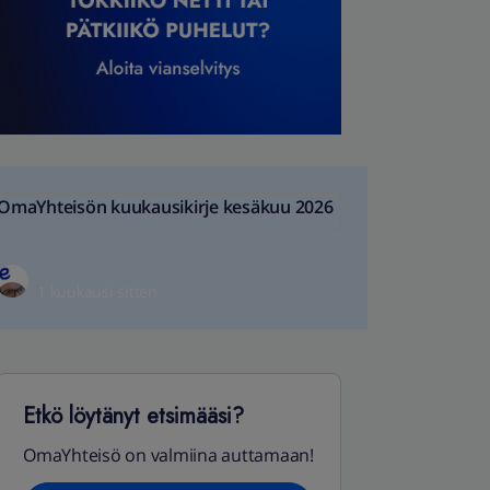
OmaYhteisön kuukausikirje kesäkuu 2026
1 kuukausi sitten
Etkö löytänyt etsimääsi?
OmaYhteisö on valmiina auttamaan!