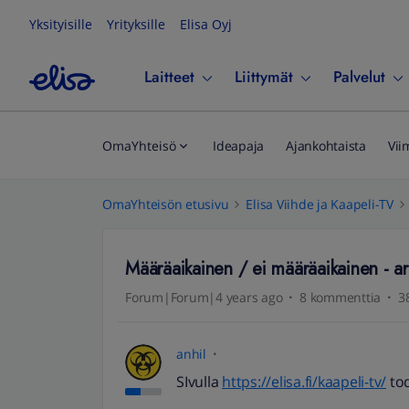
Yksityisille
Yrityksille
Elisa Oyj
Laitteet
Liittymät
Palvelut
OmaYhteisö
Ideapaja
Ajankohtaista
Vii
OmaYhteisön etusivu
Elisa Viihde ja Kaapeli-TV
Määräaikainen / ei määräaikainen - a
Forum|Forum|4 years ago
8 kommenttia
3
anhil
SIvulla
https://elisa.fi/kaapeli-tv/
tod