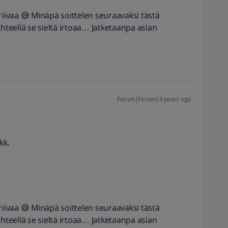
riivaa 😅 Minäpä soittelen seuraavaksi tästä
ähteellä se sieltä irtoaa… Jatketaanpa asian
Forum|Forum|4 years ago
kk.
riivaa 😅 Minäpä soittelen seuraavaksi tästä
ähteellä se sieltä irtoaa… Jatketaanpa asian