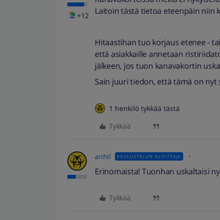
Laitoin tästä tietoa eteenpäin niin 
+12
Hitaastihan tuo korjaus etenee - tai
että asiakkaille annetaan ristiriid
jälkeen, jos tuon kanavakortin uska
Sain juuri tiedon, että tämä on nyt 
1 henkilö tykkää tästä
Tykkää
anhil
KESKUSTELUN ALOITTAJA
Erinomaista! Tuonhan uskaltaisi nyt
Tykkää