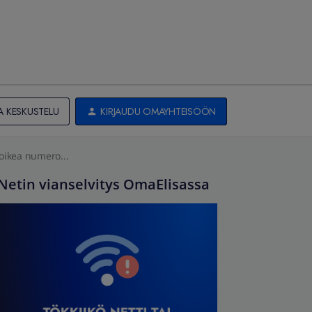
A KESKUSTELU
KIRJAUDU OMAYHTEISÖÖN
oikea numero...
Netin vianselvitys OmaElisassa