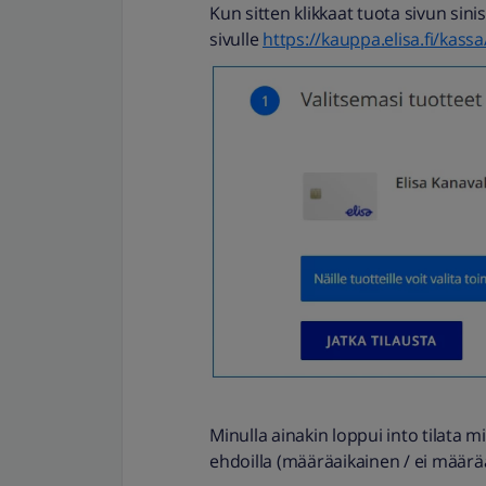
Kun sitten klikkaat tuota sivun sini
sivulle
https://kauppa.elisa.fi/kass
Minulla ainakin loppui into tilata mi
ehdoilla (määräaikainen / ei määrä