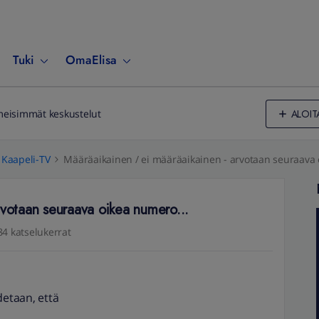
Tuki
OmaElisa
ALOIT
meisimmät keskustelut
Kaapeli-TV
Määräaikainen / ei määräaikainen - arvotaan seuraava 
rvotaan seuraava oikea numero...
84 katselukerrat
etaan, että