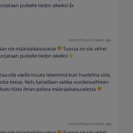
orjataan putkelle tiedot oikeiksi 👍
Forum|Forum|4 years ago
tään ole määräaikaisuuksia
Tuossa on siis virhe!
korjataan putkelle tiedot oikeiksi
taa olla väellä muuta tekemistä kuin huolehtia siitä,
atonta tietoa. Noh, katsellaan vaikka vuodenvaihteen
ltaisi tilata ilman pelkoa määräaikaisuudesta
Forum|Forum|4 years ago
tään ole määräaikaisuuksia
Tuossa on siis virhe!