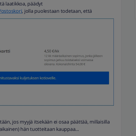
stä laatikkoa, päädyt
a/ostoskori
, jolla puolestaan todetaan, että
tään, jos myyjä itsekään ei osaa päättää, millaisilla
aikainen) hän tuotteitaan kauppaa...