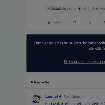
Määräaikaisuus
Häiriö
Elisa Ka
Tykkää
Tämä keskustelu on suljettu kommenteilta.
ole vältt
Etsi samasta aiheesta 
8 kommenttia
Lautturi
Elisalainen
Kanavakorteissa meillä ei nykyiselt