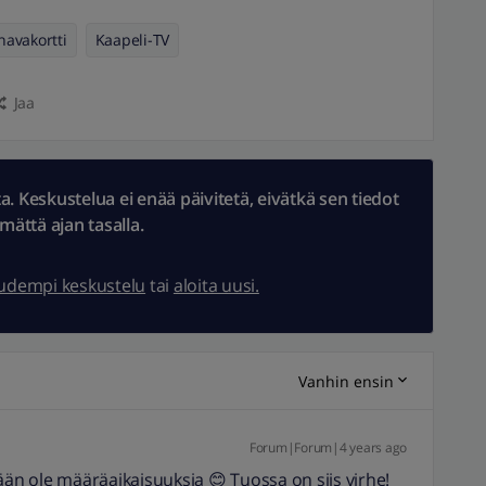
navakortti
Kaapeli-TV
Jaa
 Keskustelua ei enää päivitetä, eivätkä sen tiedot
ämättä ajan tasalla.
uudempi keskustelu
tai
aloita uusi.
Vanhin ensin
Forum|Forum|4 years ago
ään ole määräaikaisuuksia 😊 Tuossa on siis virhe!