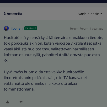
3 kommenttia
Vanhin ensin
ilponen
Forum|Forum|1 year ago
VASTAUS
Huoltotöistä yleensä kyllä lähtee aina ennakkoon tiedote,
toki poikkeuksiakin on, kuten vaikkapa vikatilanteet jotka
vaatii äkillistä huoltoa tmv. Valitettavan harmilliseen
kohtaan osunut kyllä, pahoittelut siitä omasta puolesta.
🙏
Hyvä myös huomioida että vaikka huoltotyölle
ilmotettais noin pitkä aikaväli, niin TV-kanavat ei
välttämättä ole onneks silti koko sitä aikaa
toimimattomana.