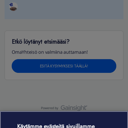
Etkö löytänyt etsimääsi?
OmaYhteisö on valmiina auttamaan!
ESITÄ KYSYMYKSESI TÄÄLLÄ!
OmaYhteisö-käyttöehdot
Accessibility statement
Käytämme evästeitä sivuillamme