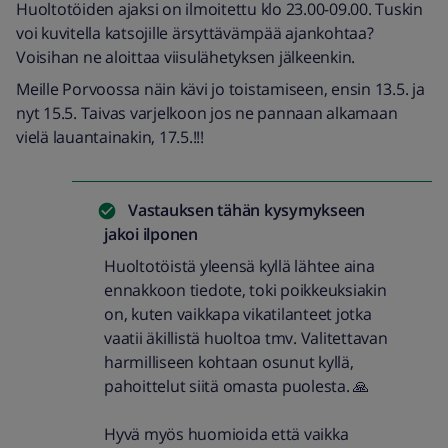
Huoltotöiden ajaksi on ilmoitettu klo 23.00-09.00. Tuskin
voi kuvitella katsojille ärsyttävämpää ajankohtaa?
Voisihan ne aloittaa viisulähetyksen jälkeenkin.
Meille Porvoossa näin kävi jo toistamiseen, ensin 13.5. ja
nyt 15.5. Taivas varjelkoon jos ne pannaan alkamaan
vielä lauantainakin, 17.5.!!!
Vastauksen tähän kysymykseen
jakoi
ilponen
Huoltotöistä yleensä kyllä lähtee aina
ennakkoon tiedote, toki poikkeuksiakin
on, kuten vaikkapa vikatilanteet jotka
vaatii äkillistä huoltoa tmv. Valitettavan
harmilliseen kohtaan osunut kyllä,
pahoittelut siitä omasta puolesta. 🙏
Hyvä myös huomioida että vaikka