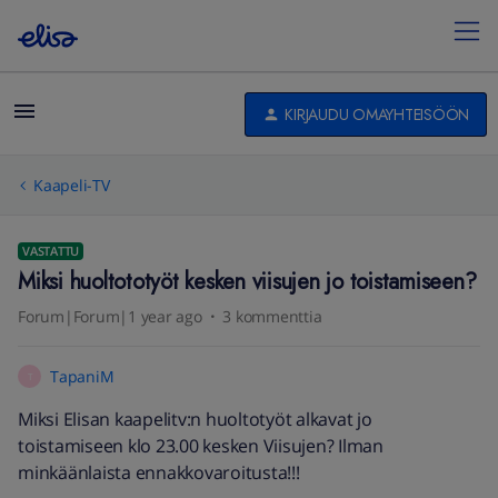
KIRJAUDU OMAYHTEISÖÖN
Kaapeli-TV
VASTATTU
Miksi huoltototyöt kesken viisujen jo toistamiseen?
Forum|Forum|1 year ago
3 kommenttia
TapaniM
T
Miksi Elisan kaapelitv:n huoltotyöt alkavat jo
toistamiseen klo 23.00 kesken Viisujen? Ilman
minkäänlaista ennakkovaroitusta!!!