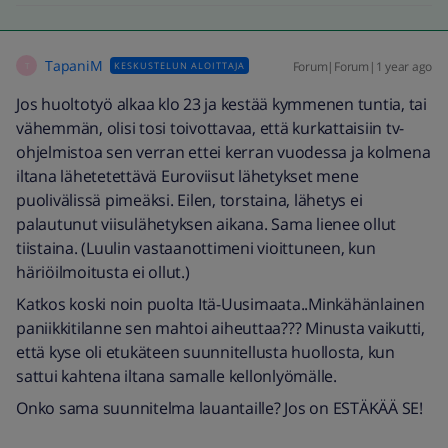
TapaniM
Forum|Forum|1 year ago
KESKUSTELUN ALOITTAJA
T
Jos huoltotyö alkaa klo 23 ja kestää kymmenen tuntia, tai
vähemmän, olisi tosi toivottavaa, että kurkattaisiin tv-
ohjelmistoa sen verran ettei kerran vuodessa ja kolmena
iltana lähetetettävä Euroviisut lähetykset mene
puolivälissä pimeäksi. Eilen, torstaina, lähetys ei
palautunut viisulähetyksen aikana. Sama lienee ollut
tiistaina. (Luulin vastaanottimeni vioittuneen, kun
häriöilmoitusta ei ollut.)
Katkos koski noin puolta Itä-Uusimaata..Minkähänlainen
paniikkitilanne sen mahtoi aiheuttaa??? Minusta vaikutti,
että kyse oli etukäteen suunnitellusta huollosta, kun
sattui kahtena iltana samalle kellonlyömälle.
Onko sama suunnitelma lauantaille? Jos on ESTÄKÄÄ SE!