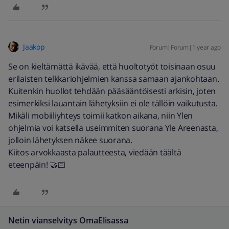
Jaakop
Forum|Forum|1 year ago
Se on kieltämättä ikävää, että huoltotyöt toisinaan osuu
erilaisten telkkariohjelmien kanssa samaan ajankohtaan.
Kuitenkin huollot tehdään pääsääntöisesti arkisin, joten
esimerkiksi lauantain lähetyksiin ei ole tällöin vaikutusta.
Mikäli mobiiliyhteys toimii katkon aikana, niin Ylen
ohjelmia voi katsella useimmiten suorana Yle Areenasta,
jolloin lähetyksen näkee suorana.
Kiitos arvokkaasta palautteesta, viedään täältä
eteenpäin! 🤝🏻
Netin vianselvitys OmaElisassa