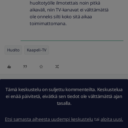
huoltotyölle ilmotettais noin pitkä
aikaväli, niin TV-kanavat ei välttämättä
ole onneks silti koko sitä aikaa
toimimattomana.
Huolto
Kaapeli-TV
Tämä keskustelu on suljettu kommenteilta. Keskustelua
ei enää päivitetä, eivätkä sen tiedot ole välttämättä ajan
tasalla.
Etsi samasta aiheesta uudempi keskustelu
tai
aloita uusi.