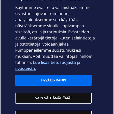
Käytämme evästeitä varmistaaksemme
sivuston sujuvan toiminnan,
Laitteet & liittymät
analysoidaksemme sen käyttöä ja
näyttääksemme sinulle sopivampaa
sisältöä, etuja ja tarjouksia. Evästeiden
Palvelut
avulla kerättyjä tietoja, kuten selaintietoja
ja ostotietoja, voidaan jakaa
Tuki
kumppaneillemme suostumuksesi
mukaan. Voit muuttaa valintojasi milloin
tahansa.
Lue lisää tietosuojasta ja
Ajankohtaista
evästeistä.
Elisa Oyj
HYVÄKSY KAIKKI
In English
VAIN VÄLTTÄMÄTTÖMÄT
På Svenska