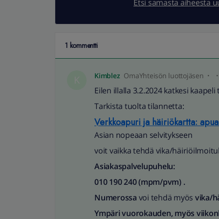
Etsi samasta aiheesta 
1 kommentti
Kimblez
OmaYhteisön luottojäsen
K
Eilen illalla 3.2.2024 katkesi kaapel
Tarkista tuolta tilannetta:
Verkkoapuri ja häiriökartta: apua 
Asian nopeaan selvitykseen
voit vaikka tehdä vika/häiriöilmoi
Asiakaspalvelupuhelu:
010 190 240 (mpm/pvm)​ .
Numerossa
voi tehdä myös
vika/h
Ympäri vuorokauden, myös viikonl