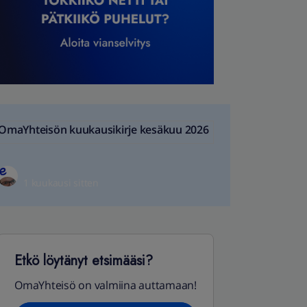
OmaYhteisön kuukausikirje kesäkuu 2026
1 kuukausi sitten
Etkö löytänyt etsimääsi?
OmaYhteisö on valmiina auttamaan!