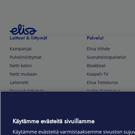
Laitteet & liittymät
Palvelut
Kampanjat
Elisa Viihde
Puhelinliittymät
Suoratoistopalvelut
Netti kotiin
Bookbeat
Netti mukaan
Kaapeli-TV
Laitenetti
Elisa Tietoturva
Prepaid-liittymät
Kodin Tietoturva
Puhelimet ja tarvikkeet
Mobiilivarmenne
Tietotekniikka
Kuka soittaa
Pelaaminen
Sähköpostipalvelu
Käytämme evästeitä sivuillamme
TV & audio
Elisa Kotiverkko
Käytämme evästeitä varmistaaksemme sivuston suju
Kodinkoneet
Elisa Pilvilinna