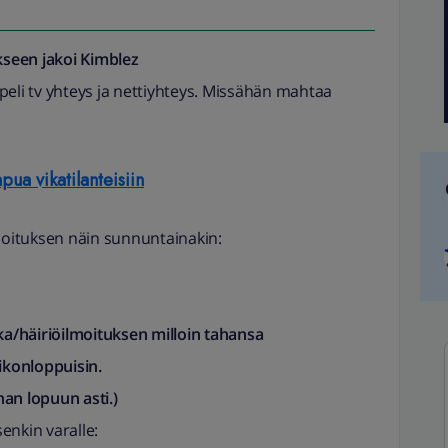
seen jakoi
Kimblez
aapeli tv yhteys ja nettiyhteys. Missähän mahtaa
pua vikatilanteisiin
lmoituksen näin sunnuntainakin:
ka/häiriöilmoituksen milloin tahansa
konloppuisin.
an lopuun asti.)
enkin varalle: