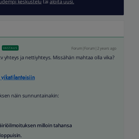
uudempi keskustelu
tai
aloita uusi.
Forum|Forum|2 years ago
VASTAUS
i tv yhteys ja nettiyhteys. Missähän mahtaa olla vika?
vikatilanteisiin
tuksen näin sunnuntainakin:
äiriöilmoituksen milloin tahansa
oppuisin.