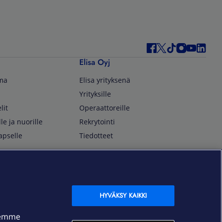
Elisa Oyj
lma
Elisa yrityksenä
Yrityksille
lit
Operaattoreille
lle ja nuorille
Rekrytointi
apselle
Tiedotteet
In English
isan asiakkaille
Customer Service
OmaElisa Self Service
HYVÄKSY KAIKKI
Moving to Finland
semme
Elisa Corporation