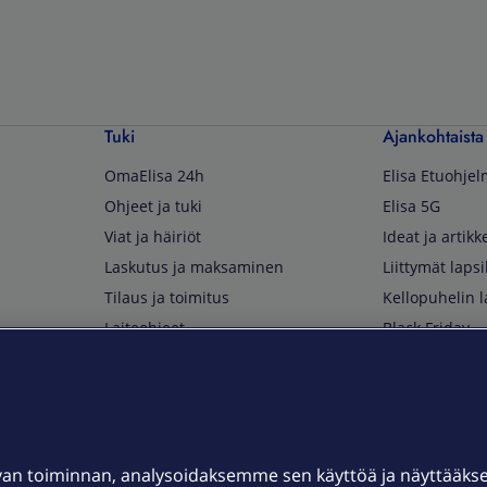
Tuki
Ajankohtaista
OmaElisa 24h
Elisa Etuohje
Ohjeet ja tuki
Elisa 5G
Viat ja häiriöt
Ideat ja artikke
Laskutus ja maksaminen
Liittymät lapsi
Tilaus ja toimitus
Kellopuhelin l
Laiteohjeet
Black Friday
Asiakaspalvelun yhteystiedot
Huippuetuja El
Soita Omagurulle
OmaYhteisö
Myymälät ja myyntipisteet
van toiminnan, analysoidaksemme sen käyttöä ja näyttääk
Kuuluvuuskartta