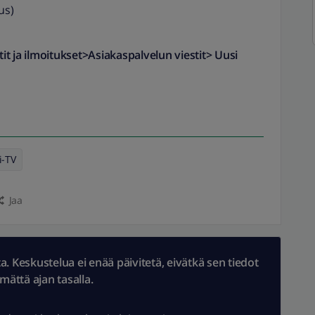
us)
it ja ilmoitukset>Asiakaspalvelun viestit>
Uusi
i-TV
Jaa
 Keskustelua ei enää päivitetä, eivätkä sen tiedot
ämättä ajan tasalla.