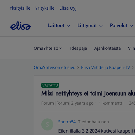
Yksityisille
Yrityksille
Elisa Oyj
Laitteet
Liittymät
Palvelut
OmaYhteisö
Ideapaja
Ajankohtaista
Vii
OmaYhteisön etusivu
Elisa Viihde ja Kaapeli-TV
VASTATTU
Miksi nettiyhteys ei toimi Joensuun al
Forum|Forum|2 years ago
1 kommentti
245
Santra54
Tiedonhaluinen
S
Eilen illalla 3.2.2024 katkesi kaapel