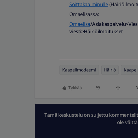
Soittakaa minulle
(Häiriöilmoit
Omaelisassa:
Omaelisa
/Asiakaspalvelu>Viest
viesti>Häiriöilmoitukset
Kaapelimodeemi
Häiriö
Kaapel
Tykkää
Tämä keskustelu on suljettu kommenteilta.
ole vältt