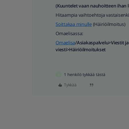
(Kuuntelet vaan nauhoitteen ihan l
Hitaampia vaihtoehtoja vastaisenki
Soittakaa minulle
(Häiriöilmoitus)
Omaelisassa:
Omaelisa
/Asiakaspalvelu>Viestit j
viesti>Häiriöilmoitukset
1 henkilö tykkää tästä
S
Tykkää