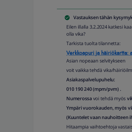
Vastauksen tähän kysymyk
Eilen illalla 3.2.2024 katkesi k
olla vika?
Tarkista tuolta tilannetta:
Verkkoapuri ja häiriökartta: a
Asian nopeaan selvitykseen
voit vaikka tehdä vika/häiriöi
Asiakaspalvelupuhelu:
010 190 240 (mpm/pvm)​ .
Numerossa
voi tehdä myös
vi
Ympäri vuorokauden, myös vii
(Kuuntelet vaan nauhoitteen ih
Hitaampia vaihtoehtoja vastais