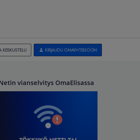
A KESKUSTELU
KIRJAUDU OMAYHTEISÖÖN
Netin vianselvitys OmaElisassa