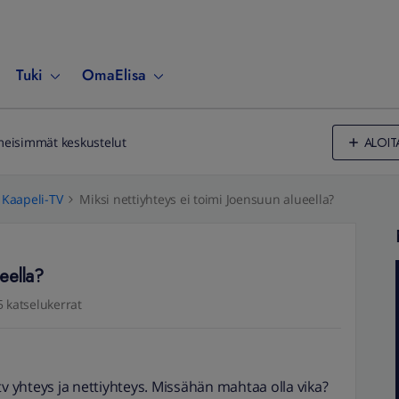
Tuki
OmaElisa
ALOIT
meisimmät keskustelut
Kaapeli-TV
Miksi nettiyhteys ei toimi Joensuun alueella?
ueella?
 katselukerrat
i tv yhteys ja nettiyhteys. Missähän mahtaa olla vika?