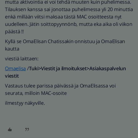
mutta aktivointia ei voi tehdä muuten kuin puhelimessa.
Tilauksen kanssa sai jonottaa puhelimessa yli 20 minuttia
enkä millään viitsi maksaa tästä MAC osoitteesta nyt
uudelleen. Jätin soittopyynnönb, mutta eka aika oli viikon
päästä !!
Kyllä se OmaElisan Chatissakin onnistuu ja OmaElisan
kautta
viestiä laittaen:
Omaelisa
/
Tuki>Viestit ja ilmoitukset>Asiakaspalvelun
viestit
Vastaus tulee parissa päivässä ja OmaElisassa voi
seurata, milloin MAC-osoite
ilmestyy näkyville.