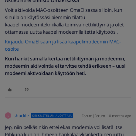
Aktivointi ei onnistu OmaElisassa
Voit aktivoida MAC-osoitteen OmaElisassa silloin, kun
sinulla on käytössäsi aiemmin tilattu
kaapelimodeemitekniikalla toimiva nettiliittymä ja olet
ottamassa uutta kaapelimodeemilaitetta käyttöösi.
Kirjaudu OmaElisaan ja lisää kaapelimodeemin MAC-
osoite
Kun hankit samalla kertaa nettiliittymän ja modeemin,
modeemin aktivointia ei tarvitse tehdä erikseen – uusi
modeemi aktivoidaan käyttöön heti.
shuckle
Forum|Forum|10 months ago
KESKUSTELUN ALOITTAJA
S
Jep, niin pelkäsinkin ettei ekaa modemia voi lisätä itse.
Pihkuna kun on ihmeen hankalaa yksinkertainen juttu.