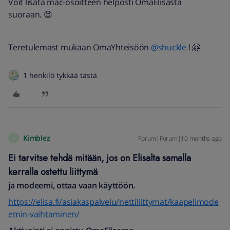
Voit lisätä mac-osoitteen helposti OmaElisasta
suoraan. 😊
Teretulemast mukaan OmaYhteisöön ​
@shuckle
! 🤗
1 henkilö tykkää tästä
Kimblez
Forum|Forum|10 months ago
K
Ei tarvitse tehdä mitään, jos on Elisalta samalla
kerralla ostettu liittymä
ja modeemi, ottaa vaan käyttöön.
https://elisa.fi/asiakaspalvelu/nettiliittymat/kaapelimode
emin-vaihtaminen/