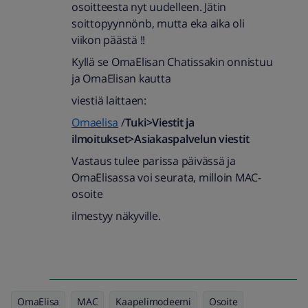
osoitteesta nyt uudelleen. Jätin
soittopyynnönb, mutta eka aika oli
viikon päästä !!
Kyllä se OmaElisan Chatissakin onnistuu
ja OmaElisan kautta
viestiä laittaen:
Omaelisa
/
Tuki>Viestit ja
ilmoitukset>Asiakaspalvelun viestit
Vastaus tulee parissa päivässä ja
OmaElisassa voi seurata, milloin MAC-
osoite
ilmestyy näkyville.
OmaElisa
MAC
Kaapelimodeemi
Osoite