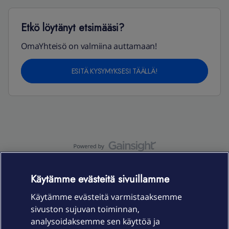
Etkö löytänyt etsimääsi?
OmaYhteisö on valmiina auttamaan!
ESITÄ KYSYMYKSESI TÄÄLLÄ!
OmaYhteisö-käyttöehdot
Accessibility statement
Käytämme evästeitä sivuillamme
Käytämme evästeitä varmistaaksemme
sivuston sujuvan toiminnan,
Laitteet & liittymät
analysoidaksemme sen käyttöä ja