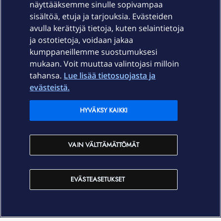
näyttääksemme sinulle sopivampaa
sisältöä, etuja ja tarjouksia. Evästeiden
Palvelut
avulla kerättyjä tietoja, kuten selaintietoja
ja ostotietoja, voidaan jakaa
Tuki
kumppaneillemme suostumuksesi
mukaan. Voit muuttaa valintojasi milloin
tahansa.
Lue lisää tietosuojasta ja
Ajankohtaista
evästeistä.
Elisa Oyj
HYVÄKSY KAIKKI
In English
VAIN VÄLTTÄMÄTTÖMÄT
På Svenska
EVÄSTEASETUKSET
Sopimusehdot
Tietosuoja
Saavutettavuus
Evästeasetukset
Tekijänoikeudet © 2026 Elisa Oyj.