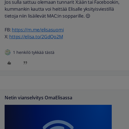
Jos sulla sattuu olemaan tunnarit X:ään tai Facebookin,
kummankin kautta voi heittää Elisalle yksityisviestillä
tietoja niin lisäilevät MAC:in sopparille. 😌
FB:
https://m.me/elisasuomi
X:
https://elisa.to/2GdQo2M
1 henkilö tykkää tästä
Netin vianselvitys OmaElisassa