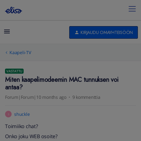
KIRJAUDU OMAYHTEISÖÖN
Kaapeli-TV
VASTATTU
Miten kaapelimodeemin MAC tunnuksen voi
antaa?
Forum|Forum|10 months ago
9 kommenttia
shuckle
S
Toimiiko chat?
Onko joku WEB osoite?