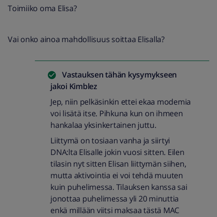
Toimiiko oma Elisa?
Vai onko ainoa mahdollisuus soittaa Elisalla?
Vastauksen tähän kysymykseen
jakoi
Kimblez
Jep, niin pelkäsinkin ettei ekaa modemia
voi lisätä itse. Pihkuna kun on ihmeen
hankalaa yksinkertainen juttu.
Liittymä on tosiaan vanha ja siirtyi
DNA:lta Elisalle jokin vuosi sitten. Eilen
tilasin nyt sitten Elisan liittymän siihen,
mutta aktivointia ei voi tehdä muuten
kuin puhelimessa. Tilauksen kanssa sai
jonottaa puhelimessa yli 20 minuttia
enkä millään viitsi maksaa tästä MAC