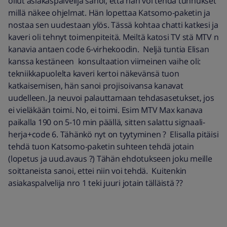
ollut asiakaspalvelija sanoi, että hän voi tehdä tunnukset
millä näkee ohjelmat. Hän lopettaa Katsomo-paketin ja
nostaa sen uudestaan ylös. Tässä kohtaa chatti katkesi ja
kaveri oli tehnyt toimenpiteitä. Meiltä katosi TV stä MTV n
kanavia antaen code 6-virhekoodin. Neljä tuntia Elisan
kanssa kestäneen konsultaation viimeinen vaihe oli:
tekniikkapuolelta kaveri kertoi näkevänsä tuon
katkaisemisen, hän sanoi projisoivansa kanavat
uudelleen. Ja neuvoi palauttamaan tehdasasetukset, jos
ei vieläkään toimi. No, ei toimi. Esim MTV Max kanava
paikalla 190 on 5-10 min päällä, sitten salattu signaali-
herja+code 6. Tähänkö nyt on tyytyminen ? Elisalla pitäisi
tehdä tuon Katsomo-paketin suhteen tehdä jotain
(lopetus ja uud.avaus ?) Tähän ehdotukseen joku meille
soittaneista sanoi, ettei niin voi tehdä. Kuitenkin
asiakaspalvelija nro 1 teki juuri jotain tälläistä ??