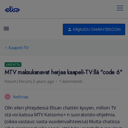
KIRJAUDU OMAYHTEISÖÖN
Kaapeli-TV
VASTATTU
MTV maksukanavat herjaa kaapeli-TV:llä "code 6"
Forum|Forum|2 years ago
1 kommentti
Nellinea
N
Olin eilen yhteydessä Elisan chattiin kysyen, milloin TV
stä voi katsoa MTV Katsomo+ n suoratoisto-ohjelmia.
(oikea vastaus: vasta vuodenvaihteessa) Mutta chatissa