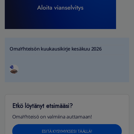
OmaYhteisön kuukausikirje kesäkuu 2026
Etkö löytänyt etsimääsi?
OmaYhteisö on valmiina auttamaan!
ESITÄ KYSYMYKSESI TÄÄLLÄ!