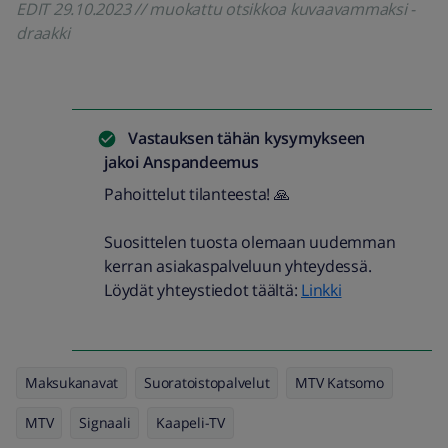
EDIT 29.10.2023 // muokattu otsikkoa kuvaavammaksi -
draakki
Vastauksen tähän kysymykseen
jakoi
Anspandeemus
Pahoittelut tilanteesta! 🙏
Suosittelen tuosta olemaan uudemman
kerran asiakaspalveluun yhteydessä.
Löydät yhteystiedot täältä:
Linkki
Maksukanavat
Suoratoistopalvelut
MTV Katsomo
MTV
Signaali
Kaapeli-TV