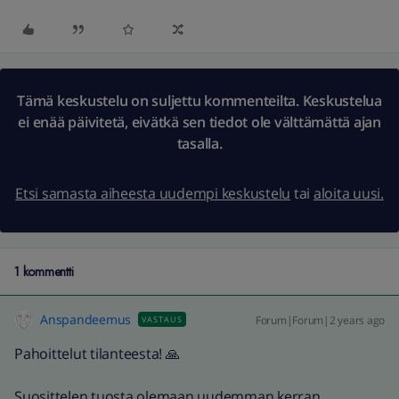
Tämä keskustelu on suljettu kommenteilta. Keskustelua
ei enää päivitetä, eivätkä sen tiedot ole välttämättä ajan
tasalla.
Etsi samasta aiheesta uudempi keskustelu
tai
aloita uusi.
1 kommentti
Anspandeemus
Forum|Forum|2 years ago
VASTAUS
Pahoittelut tilanteesta! 🙏
Suosittelen tuosta olemaan uudemman kerran