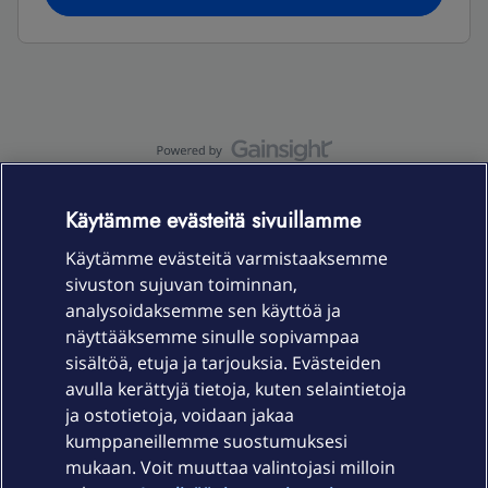
OmaYhteisö-käyttöehdot
Accessibility statement
Käytämme evästeitä sivuillamme
Käytämme evästeitä varmistaaksemme
sivuston sujuvan toiminnan,
Laitteet & liittymät
analysoidaksemme sen käyttöä ja
näyttääksemme sinulle sopivampaa
sisältöä, etuja ja tarjouksia. Evästeiden
Palvelut
avulla kerättyjä tietoja, kuten selaintietoja
ja ostotietoja, voidaan jakaa
Tuki
kumppaneillemme suostumuksesi
mukaan. Voit muuttaa valintojasi milloin