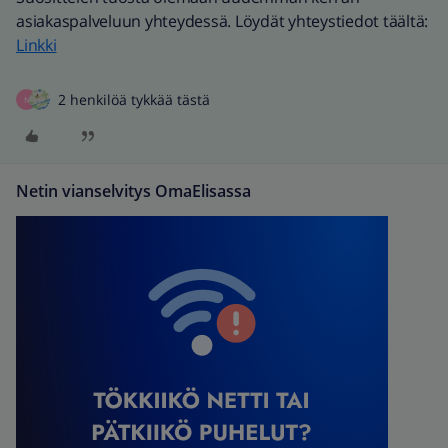
asiakaspalveluun yhteydessä. Löydät yhteystiedot täältä:
Linkki
2 henkilöä tykkää tästä
N
Netin vianselvitys OmaElisassa