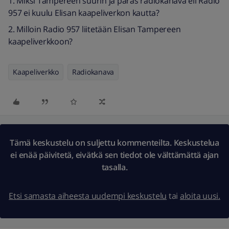
1. Miksi Tampereen suurin ja paras radiokanava eli Radio
957 ei kuulu Elisan kaapeliverkon kautta?
2. Milloin Radio 957 liitetään Elisan Tampereen
kaapeliverkkoon?
Kaapeliverkko
Radiokanava
Tämä keskustelu on suljettu kommenteilta. Keskustelua
ei enää päivitetä, eivätkä sen tiedot ole välttämättä ajan
tasalla.
Etsi samasta aiheesta uudempi keskustelu
tai
aloita uusi.