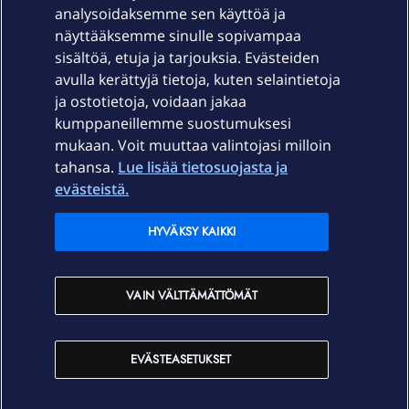
Laitteet & liittymät
analysoidaksemme sen käyttöä ja
näyttääksemme sinulle sopivampaa
sisältöä, etuja ja tarjouksia. Evästeiden
Palvelut
avulla kerättyjä tietoja, kuten selaintietoja
ja ostotietoja, voidaan jakaa
Tuki
kumppaneillemme suostumuksesi
mukaan. Voit muuttaa valintojasi milloin
tahansa.
Lue lisää tietosuojasta ja
Ajankohtaista
evästeistä.
Elisa Oyj
HYVÄKSY KAIKKI
In English
VAIN VÄLTTÄMÄTTÖMÄT
På Svenska
EVÄSTEASETUKSET
Sopimusehdot
Tietosuoja
Saavutettavuus
Evästeasetukset
Tekijänoikeudet © 2026 Elisa Oyj.