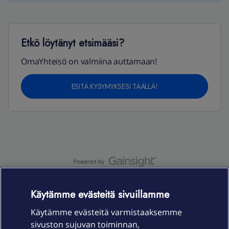
Etkö löytänyt etsimääsi?
OmaYhteisö on valmiina auttamaan!
ESITÄ KYSYMYKSESI TÄÄLLÄ!
OmaYhteisö-käyttöehdot
Accessibility statement
Käytämme evästeitä sivuillamme
Käytämme evästeitä varmistaaksemme
sivuston sujuvan toiminnan,