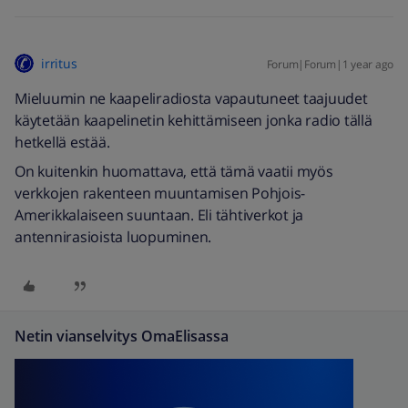
irritus
Forum|Forum|1 year ago
Mieluumin ne kaapeliradiosta vapautuneet taajuudet
käytetään kaapelinetin kehittämiseen jonka radio tällä
hetkellä estää.
On kuitenkin huomattava, että tämä vaatii myös
verkkojen rakenteen muuntamisen Pohjois-
Amerikkalaiseen suuntaan. Eli tähtiverkot ja
antennirasioista luopuminen.
Netin vianselvitys OmaElisassa