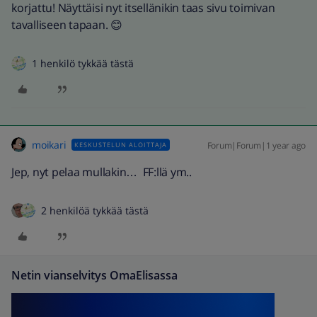
korjattu! Näyttäisi nyt itsellänikin taas sivu toimivan
tavalliseen tapaan. 😊
1 henkilö tykkää tästä
moikari
Forum|Forum|1 year ago
KESKUSTELUN ALOITTAJA
Jep, nyt pelaa mullakin… FF:llä ym..
2 henkilöä tykkää tästä
Netin vianselvitys OmaElisassa