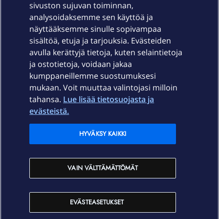
sivuston sujuvan toiminnan,
Laitteet & liittymät
analysoidaksemme sen käyttöä ja
näyttääksemme sinulle sopivampaa
sisältöä, etuja ja tarjouksia. Evästeiden
Palvelut
avulla kerättyjä tietoja, kuten selaintietoja
ja ostotietoja, voidaan jakaa
Tuki
kumppaneillemme suostumuksesi
mukaan. Voit muuttaa valintojasi milloin
tahansa.
Lue lisää tietosuojasta ja
Ajankohtaista
evästeistä.
Elisa Oyj
HYVÄKSY KAIKKI
In English
VAIN VÄLTTÄMÄTTÖMÄT
På Svenska
EVÄSTEASETUKSET