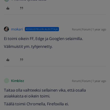
moikari
Forum|Forum|1 year ago
KESKUSTELUN ALOITTAJA
Ei toimi oikein FF, Edge ja Googlen selaimilla.
Välimuistit ym. tyhjennetty.
Kimblez
Forum|Forum|1 year ago
K
Taitaa olla vaihteeksi sellainen vika, että osalla
asiakkaista ei oikein toimi.
Täällä toimii Chromella, Firefoxilla ei.