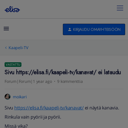
KIRJAUDU OMAYHTEISÖÖN
Kaapeli-TV
VASTATTU
Sivu https://elisa.fi/kaapeli-tv/kanavat/ ei lataudu
Forum|Forum|1 year ago
9 kommenttia
moikari
Sivu
https://elisa.fi/kaapeli-tv/kanavat/
ei näytä kanavia.
Rinkula vain pyörii ja pyörii.
Missä vika?