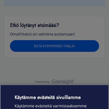
Etkö löytänyt etsimääsi?
OmaYhteisö on valmiina auttamaan!
ESITÄ KYSYMYKSESI TÄÄLLÄ!
OmaYhteisö-käyttöehdot
Accessibility statement
Käytämme evästeitä sivuillamme
Käytämme evästeitä varmistaaksemme