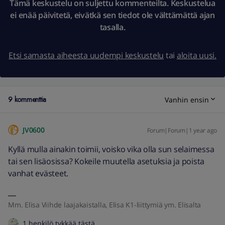
Tämä keskustelu on suljettu kommenteilta. Keskustelua
ei enää päivitetä, eivätkä sen tiedot ole välttämättä ajan
tasalla.
Etsi samasta aiheesta uudempi keskustelu
tai
aloita uusi.
9 kommenttia
Vanhin ensin
JV0600
Forum|Forum|1 year ago
Kyllä mulla ainakin toimii, voisko vika olla sun selaimessa
tai sen lisäosissa? Kokeile muutella asetuksia ja poista
vanhat evästeet.
Mm. Elisa Viihde laajakaistalla, Elisa K1-liittymiä ym. Elisalta
1 henkilö tykkää tästä