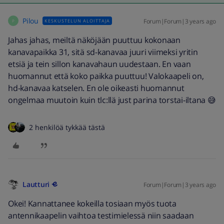
Pilou
Forum|Forum|3 years ago
KESKUSTELUN ALOITTAJA
P
Jahas jahas, meiltä näköjään puuttuu kokonaan
kanavapaikka 31, sitä sd-kanavaa juuri viimeksi yritin
etsiä ja tein sillon kanavahaun uudestaan. En vaan
huomannut että koko paikka puuttuu! Valokaapeli on,
hd-kanavaa katselen. En ole oikeasti huomannut
ongelmaa muutoin kuin tlc:llä just parina torstai-iltana 😅
2 henkilöä tykkää tästä
Lautturi
Forum|Forum|3 years ago
Okei! Kannattanee kokeilla tosiaan myös tuota
antennikaapelin vaihtoa testimielessä niin saadaan