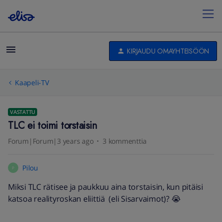
KIRJAUDU OMAYHTEISÖÖN
Kaapeli-TV
VASTATTU
TLC ei toimi torstaisin
Forum|Forum|3 years ago
3 kommenttia
Pilou
P
Miksi TLC rätisee ja paukkuu aina torstaisin, kun pitäisi
katsoa realityroskan eliittiä (eli Sisarvaimot)? 😭