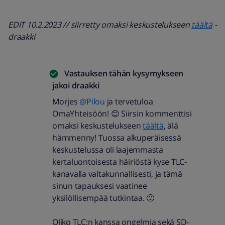
EDIT 10.2.2023 // siirretty omaksi keskustelukseen
täältä
-
draakki
Vastauksen tähän kysymykseen
jakoi
draakki
Morjes
@Pilou
ja tervetuloa
OmaYhteisöön! 😊 Siirsin kommenttisi
omaksi keskustelukseen
täältä
, älä
hämmenny! Tuossa alkuperäisessä
keskustelussa oli laajemmasta
kertaluontoisesta häiriöstä kyse TLC-
kanavalla valtakunnallisesti, ja tämä
sinun tapauksesi vaatinee
yksilöllisempää tutkintaa. 🙂
Oliko TLC:n kanssa ongelmia sekä SD-