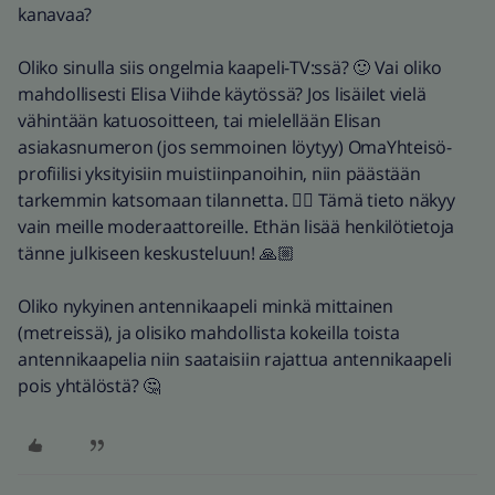
kanavaa?
Oliko sinulla siis ongelmia kaapeli-TV:ssä? 🙂 Vai oliko
mahdollisesti Elisa Viihde käytössä? Jos lisäilet vielä
vähintään katuosoitteen, tai mielellään Elisan
asiakasnumeron (jos semmoinen löytyy) OmaYhteisö-
profiilisi yksityisiin muistiinpanoihin, niin päästään
tarkemmin katsomaan tilannetta. 👍🏼 Tämä tieto näkyy
vain meille moderaattoreille. Ethän lisää henkilötietoja
tänne julkiseen keskusteluun! 🙏🏼
Oliko nykyinen antennikaapeli minkä mittainen
(metreissä), ja olisiko mahdollista kokeilla toista
antennikaapelia niin saataisiin rajattua antennikaapeli
pois yhtälöstä? 🤔