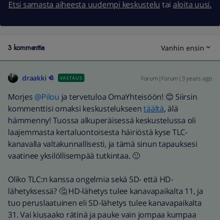
Etsi samasta aiheesta uudempi keskustelu
tai
aloita uusi.
3 kommenttia
Vanhin ensin
draakki
Forum|Forum|3 years ago
VASTAUS
Morjes
@Pilou
ja tervetuloa OmaYhteisöön! 😊 Siirsin
kommenttisi omaksi keskustelukseen
täältä
, älä
hämmenny! Tuossa alkuperäisessä keskustelussa oli
laajemmasta kertaluontoisesta häiriöstä kyse TLC-
kanavalla valtakunnallisesti, ja tämä sinun tapauksesi
vaatinee yksilöllisempää tutkintaa. 🙂
Oliko TLC:n kanssa ongelmia sekä SD- että HD-
lähetyksessä? 🤔 HD-lähetys tulee kanavapaikalta 11, ja
tuo peruslaatuinen eli SD-lähetys tulee kanavapaikalta
31. Vai kiusaako rätinä ja pauke vain jompaa kumpaa