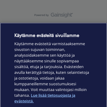
OmaYhteisö-käyttöehdot
Accessibility statement
OmaYhteisön
tietosuojaseloste
Käytämme evästeitä sivuillamme
Käytämme evästeitä varmistaaksemme
sivuston sujuvan toiminnan,
Laitteet & liittymät
analysoidaksemme sen käyttöä ja
näyttääksemme sinulle sopivampaa
sisältöä, etuja ja tarjouksia. Evästeiden
Palvelut
avulla kerättyjä tietoja, kuten selaintietoja
ja ostotietoja, voidaan jakaa
Tuki
kumppaneillemme suostumuksesi
mukaan. Voit muuttaa valintojasi milloin
tahansa.
Lue lisää tietosuojasta ja
Ajankohtaista
evästeistä.