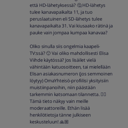
että HD-lähetyksessä? 🤔 HD-lähetys
tulee kanavapaikalta 11, ja tuo
peruslaatuinen eli SD-lähetys tulee
kanavapaikalta 31. Vai kiusaako rätinä ja
pauke vain jompaa kumpaa kanavaa?
Oliko sinulla siis ongelmia kaapeli-
TV:ssä? 🙂 Vai oliko mahdollisesti Elisa
Viihde käytössä? Jos lisäilet vielä
vähintään katuosoitteen, tai mielellään
Elisan asiakasnumeron (jos semmoinen
löytyy) OmaYhteisö-profiilisi yksityisiin
muistiinpanoihin, niin päästään
tarkemmin katsomaan tilannetta. 👍🏼
Tämä tieto näkyy vain meille
moderaattoreille. Ethän lisää
henkilötietoja tänne julkiseen
keskusteluun! 🙏🏼