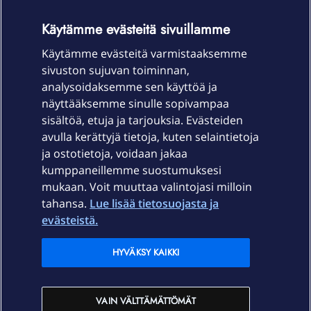
OmaYhteisö-käyttöehdot
Accessibility statement
Käytämme evästeitä sivuillamme
Käytämme evästeitä varmistaaksemme
sivuston sujuvan toiminnan,
Laitteet & liittymät
analysoidaksemme sen käyttöä ja
näyttääksemme sinulle sopivampaa
sisältöä, etuja ja tarjouksia. Evästeiden
Palvelut
avulla kerättyjä tietoja, kuten selaintietoja
ja ostotietoja, voidaan jakaa
Tuki
kumppaneillemme suostumuksesi
mukaan. Voit muuttaa valintojasi milloin
tahansa.
Lue lisää tietosuojasta ja
Ajankohtaista
evästeistä.
Elisa Oyj
HYVÄKSY KAIKKI
In English
VAIN VÄLTTÄMÄTTÖMÄT