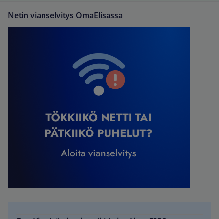
Netin vianselvitys OmaElisassa