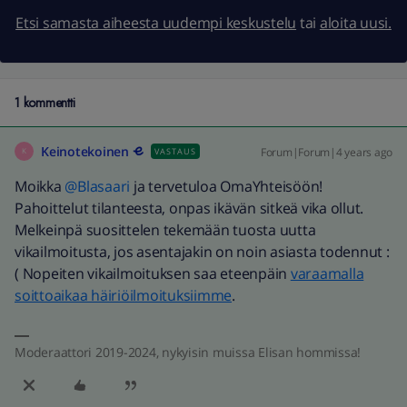
Etsi samasta aiheesta uudempi keskustelu
tai
aloita uusi.
1 kommentti
Keinotekoinen
Forum|Forum|4 years ago
VASTAUS
K
Moikka
@Blasaari
ja tervetuloa OmaYhteisöön!
Pahoittelut tilanteesta, onpas ikävän sitkeä vika ollut.
Melkeinpä suosittelen tekemään tuosta uutta
vikailmoitusta, jos asentajakin on noin asiasta todennut :
( Nopeiten vikailmoituksen saa eteenpäin
varaamalla
soittoaikaa häiriöilmoituksiimme
.
Moderaattori 2019-2024, nykyisin muissa Elisan hommissa!