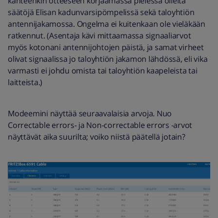
kahteenkin otteeseen korjaamassa pielessä olleita
säätöjä Elisan kadunvarsipömpelissä sekä taloyhtiön
antennijakamossa. Ongelma ei kuitenkaan ole vieläkään
ratkennut. (Asentaja kävi mittaamassa signaaliarvot
myös kotonani antennijohtojen päistä, ja samat virheet
olivat signaalissa jo taloyhtiön jakamon lähdössä, eli vika
varmasti ei johdu omista tai taloyhtiön kaapeleista tai
laitteista.)
Modeemini näyttää seuraavalaisia arvoja. Nuo
Correctable errors- ja Non-correctable errors -arvot
näyttävät aika suurilta; voiko niistä päätellä jotain?