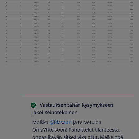
Vastauksen tähän kysymykseen
jakoi
Keinotekoinen
Moikka
@Blasaari
ja tervetuloa
OmaYhteisöön! Pahoittelut tilanteesta,
onpas ikävän sitkeä vika ollut. Melkeinpä