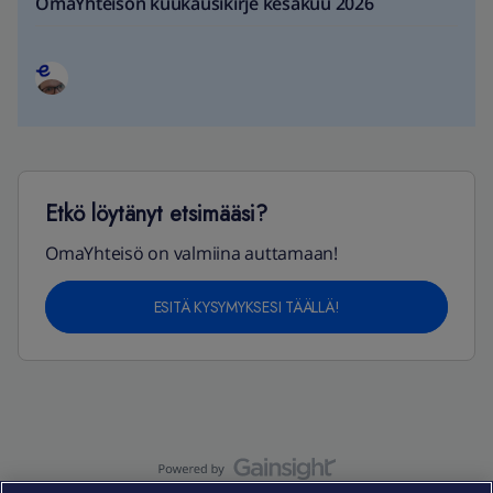
OmaYhteisön kuukausikirje kesäkuu 2026
Etkö löytänyt etsimääsi?
OmaYhteisö on valmiina auttamaan!
ESITÄ KYSYMYKSESI TÄÄLLÄ!