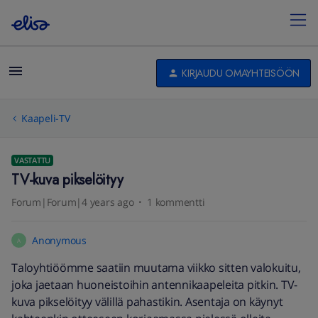
KIRJAUDU OMAYHTEISÖÖN
Kaapeli-TV
VASTATTU
TV-kuva pikselöityy
Forum|Forum|4 years ago
1 kommentti
Anonymous
A
Taloyhtiöömme saatiin muutama viikko sitten valokuitu,
joka jaetaan huoneistoihin antennikaapeleita pitkin. TV-
kuva pikselöityy välillä pahastikin. Asentaja on käynyt