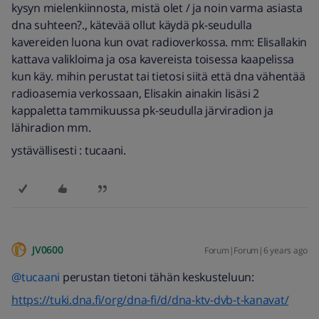
kysyn mielenkiinnosta, mistä olet / ja noin varma asiasta
dna suhteen?., kätevää ollut käydä pk-seudulla
kavereiden luona kun ovat radioverkossa. mm: Elisallakin
kattava valikloima ja osa kavereista toisessa kaapelissa
kun käy. mihin perustat tai tietosi siitä että dna vähentää
radioasemia verkossaan, Elisakin ainakin lisäsi 2
kappaletta tammikuussa pk-seudulla järviradion ja
lähiradion mm.
ystävällisesti : tucaani.
JV0600
Forum|Forum|6 years ago
@tucaani
perustan tietoni tähän keskusteluun:
https://tuki.dna.fi/org/dna-fi/d/dna-ktv-dvb-t-kanavat/