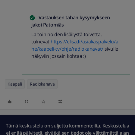
Vastauksen tähän kysymykseen
jakoi
Patomiäs
Laitoin noiden lisäilystä toivetta,
tulnevat
https://elisa.fi/asiakaspalvelu/ai
he/kaapeli-tv/ohje/radiokanavat/
sivulle
näkyviin jossain kohtaa :)
Kaapeli
Radiokanava
Tämä keskustelu on suljettu kommenteilta. Keskustelua
ei enää päivitetä, eivätkä sen tiedot ole välttämättä ajan