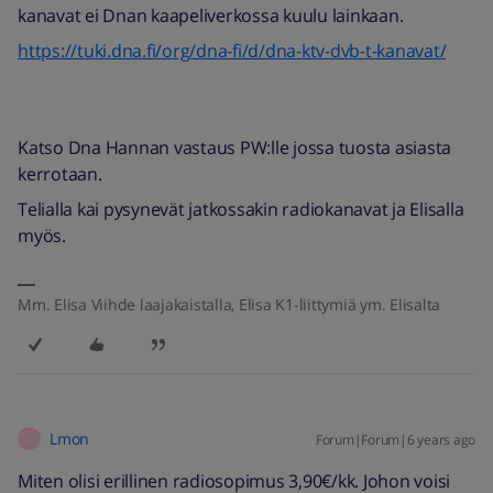
kanavat ei Dnan kaapeliverkossa kuulu lainkaan.
https://tuki.dna.fi/org/dna-fi/d/dna-ktv-dvb-t-kanavat/
Katso Dna Hannan vastaus PW:lle jossa tuosta asiasta
kerrotaan.
Telialla kai pysynevät jatkossakin radiokanavat ja Elisalla
myös.
Mm. Elisa Viihde laajakaistalla, Elisa K1-liittymiä ym. Elisalta
Lmon
Forum|Forum|6 years ago
L
Miten olisi erillinen radiosopimus 3,90€/kk. Johon voisi