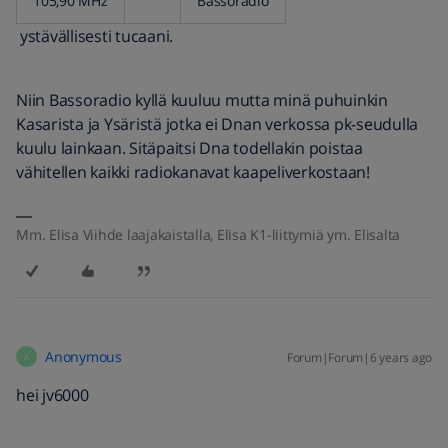
105,90 MHz
Bassoradio
ystävällisesti tucaani.
Niin Bassoradio kyllä kuuluu mutta minä puhuinkin
Kasarista ja Ysäristä jotka ei Dnan verkossa pk-seudulla
kuulu lainkaan. Sitäpaitsi Dna todellakin poistaa
vähitellen kaikki radiokanavat kaapeliverkostaan!
Mm. Elisa Viihde laajakaistalla, Elisa K1-liittymiä ym. Elisalta
Anonymous
Forum|Forum|6 years ago
A
hei jv6000