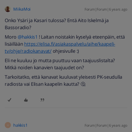
MiikaMoi
Forum|Forum|6 years ago
Onko Ysäri ja Kasari tulossa? Entä Aito Iskelmä ja
Bassoradio?
Moro
@hakkis1
! Laitan noistakin kyselyä eteenpäin, että
lisäillään
https://elisa.fi/asiakaspalvelu/aihe/kaapeli-
tv/ohje/radiokanavat/
ohjesivulle :)
Eli ne kuuluu jo mutta puuttuu vaan taajuuslistalta?
Mitkä noiden kanavien taajuudet on?
Tarkoitatko, että kanavat kuuluvat yleisesti PK-seudulla
radiosta vai Elisan kaapelin kautta? 🤔
hakkis1
Forum|Forum|6 years ago
H