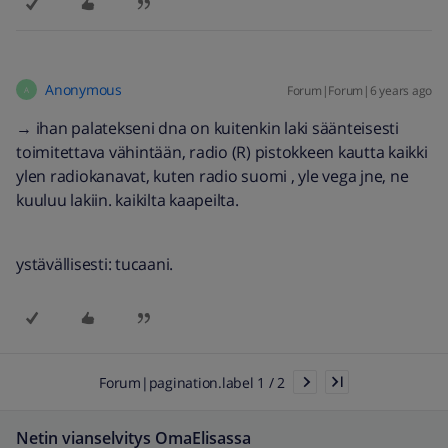
Anonymous
Forum|Forum|6 years ago
A
→ ihan palatekseni dna on kuitenkin laki säänteisesti
toimitettava vähintään, radio (R) pistokkeen kautta kaikki
ylen radiokanavat, kuten radio suomi , yle vega jne, ne
kuuluu lakiin. kaikilta kaapeilta.
ystävällisesti: tucaani.
Forum|pagination.label 1 / 2
Netin vianselvitys OmaElisassa