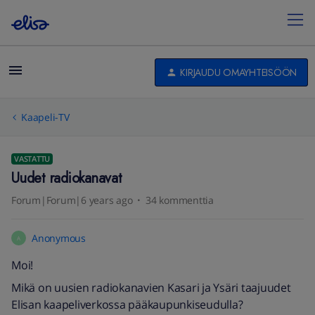
KIRJAUDU OMAYHTEISÖÖN
Kaapeli-TV
VASTATTU
Uudet radiokanavat
Forum|Forum|6 years ago
34 kommenttia
Anonymous
A
Moi!
Mikä on uusien radiokanavien Kasari ja Ysäri taajuudet
Elisan kaapeliverkossa pääkaupunkiseudulla?