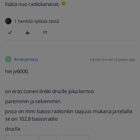
lisätä nuo radiokanavat.
1 henkilö tykkää tästä
Anonymous
Forum|Forum|6 years ago
A
hei jv6000,
on eräs toinen linkki dna:lle joka kertoo
paremmin ja selvemmin.
jossa on mm: basso radionkin taajuus mukana ja telialla
se on 102,8 bassoradio
dna:lla