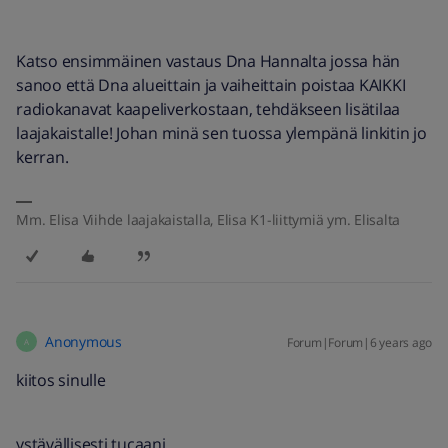
Katso ensimmäinen vastaus Dna Hannalta jossa hän
sanoo että Dna alueittain ja vaiheittain poistaa KAIKKI
radiokanavat kaapeliverkostaan, tehdäkseen lisätilaa
laajakaistalle! Johan minä sen tuossa ylempänä linkitin jo
kerran.
Mm. Elisa Viihde laajakaistalla, Elisa K1-liittymiä ym. Elisalta
Anonymous
Forum|Forum|6 years ago
A
kiitos sinulle
ystävällisesti tucaani.