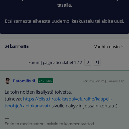
tasalla.
Etsi samasta aiheesta uudempi keskustelu
tai
aloita uusi.
34 kommenttia
Vanhin ensin
Forum|pagination.label 1 / 2
Patomiäs
Forum|Forum|6 years ago
VASTAUS
Laitoin noiden lisäilystä toivetta,
tulnevat
https://elisa.fi/asiakaspalvelu/aihe/kaapeli-
tv/ohje/radiokanavat/
sivulle näkyviin jossain kohtaa :)
Entinen moderaattori, nykyinen kommentaattori