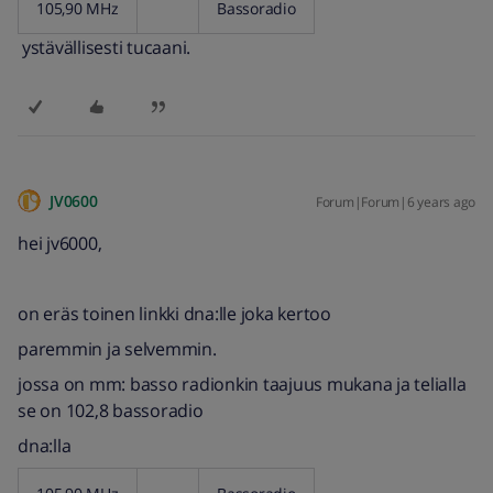
105,90 MHz
Bassoradio
ystävällisesti tucaani.
JV0600
Forum|Forum|6 years ago
hei jv6000,
on eräs toinen linkki dna:lle joka kertoo
paremmin ja selvemmin.
jossa on mm: basso radionkin taajuus mukana ja telialla
se on 102,8 bassoradio
dna:lla