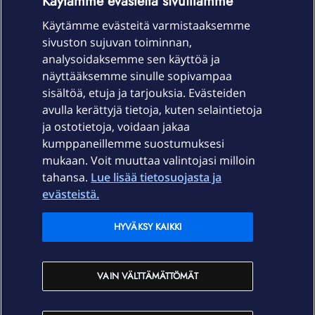
Käytämme evästeitä sivuillamme
Käytämme evästeitä varmistaaksemme
sivuston sujuvan toiminnan,
Laitteet & liittymät
analysoidaksemme sen käyttöä ja
näyttääksemme sinulle sopivampaa
sisältöä, etuja ja tarjouksia. Evästeiden
Palvelut
avulla kerättyjä tietoja, kuten selaintietoja
ja ostotietoja, voidaan jakaa
Tuki
kumppaneillemme suostumuksesi
mukaan. Voit muuttaa valintojasi milloin
tahansa.
Lue lisää tietosuojasta ja
Ajankohtaista
evästeistä.
Elisa Oyj
HYVÄKSY KAIKKI
In English
VAIN VÄLTTÄMÄTTÖMÄT
På Svenska