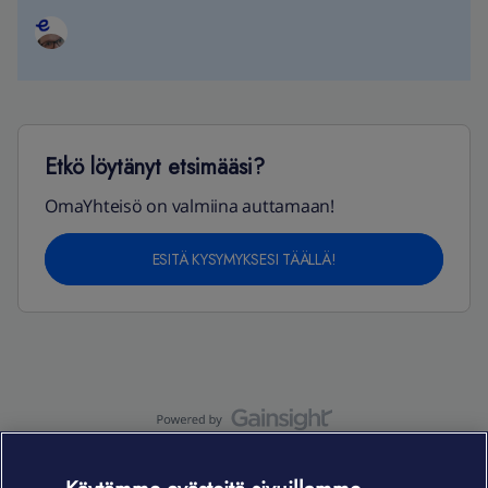
Etkö löytänyt etsimääsi?
OmaYhteisö on valmiina auttamaan!
ESITÄ KYSYMYKSESI TÄÄLLÄ!
OmaYhteisö-käyttöehdot
Accessibility statement