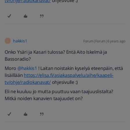
tv/ohje/radiokanavat/
ohjesivulle :)
hakkis1
Forum|Forum|6 years ago
H
Onko Ysäri ja Kasari tulossa? Entä Aito Iskelmä ja
Bassoradio?
Moro
@hakkis1
! Laitan noistakin kyselyä eteenpäin, että
lisäillään
https://elisa.fi/asiakaspalvelu/aihe/kaapeli-
tv/ohje/radiokanavat/
ohjesivulle :)
Eli ne kuuluu jo mutta puuttuu vaan taajuuslistalta?
Mitkä noiden kanavien taajuudet on?