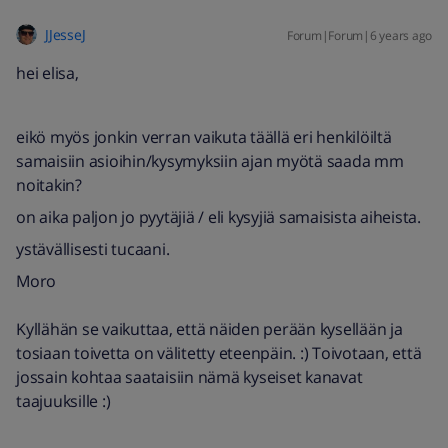
JJesseJ
Forum|Forum|6 years ago
hei elisa,
eikö myös jonkin verran vaikuta täällä eri henkilöiltä
samaisiin asioihin/kysymyksiin ajan myötä saada mm
noitakin?
on aika paljon jo pyytäjiä / eli kysyjiä samaisista aiheista.
ystävällisesti tucaani.
Moro
Kyllähän se vaikuttaa, että näiden perään kysellään ja
tosiaan toivetta on välitetty eteenpäin. :) Toivotaan, että
jossain kohtaa saataisiin nämä kyseiset kanavat
taajuuksille :)