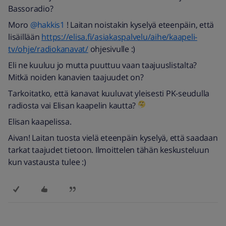
Bassoradio?
Moro
@hakkis1
! Laitan noistakin kyselyä eteenpäin, että
lisäillään
https://elisa.fi/asiakaspalvelu/aihe/kaapeli-
tv/ohje/radiokanavat/
ohjesivulle :)
Eli ne kuuluu jo mutta puuttuu vaan taajuuslistalta?
Mitkä noiden kanavien taajuudet on?
Tarkoitatko, että kanavat kuuluvat yleisesti PK-seudulla
radiosta vai Elisan kaapelin kautta?
Elisan kaapelissa.
Aivan! Laitan tuosta vielä eteenpäin kyselyä, että saadaan
tarkat taajudet tietoon. Ilmoittelen tähän keskusteluun
kun vastausta tulee :)