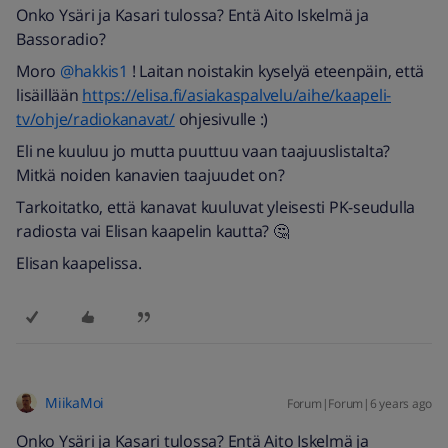
Onko Ysäri ja Kasari tulossa? Entä Aito Iskelmä ja
Bassoradio?
Moro
@hakkis1
! Laitan noistakin kyselyä eteenpäin, että
lisäillään
https://elisa.fi/asiakaspalvelu/aihe/kaapeli-
tv/ohje/radiokanavat/
ohjesivulle :)
Eli ne kuuluu jo mutta puuttuu vaan taajuuslistalta?
Mitkä noiden kanavien taajuudet on?
Tarkoitatko, että kanavat kuuluvat yleisesti PK-seudulla
radiosta vai Elisan kaapelin kautta? 🤔
Elisan kaapelissa.
MiikaMoi
Forum|Forum|6 years ago
Onko Ysäri ja Kasari tulossa? Entä Aito Iskelmä ja