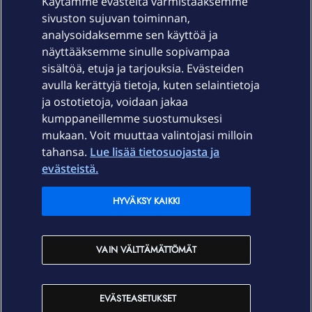
Käytämme evästeitä varmistaaksemme
sivuston sujuvan toiminnan,
Laitteet & liittymät
analysoidaksemme sen käyttöä ja
näyttääksemme sinulle sopivampaa
sisältöä, etuja ja tarjouksia. Evästeiden
Palvelut
avulla kerättyjä tietoja, kuten selaintietoja
ja ostotietoja, voidaan jakaa
Tuki
kumppaneillemme suostumuksesi
mukaan. Voit muuttaa valintojasi milloin
tahansa.
Lue lisää tietosuojasta ja
Ajankohtaista
evästeistä.
Elisa Oyj
HYVÄKSY KAIKKI
In English
VAIN VÄLTTÄMÄTTÖMÄT
På Svenska
EVÄSTEASETUKSET