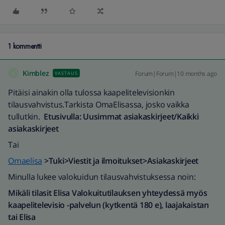
1 kommentti
Kimblez
Forum|Forum|10 months ago
VASTAUS
K
Pitäisi ainakin olla tulossa kaapelitelevisionkin
tilausvahvistus.Tarkista OmaElisassa, josko vaikka
tullutkin.
Etusivulla: Uusimmat asiakaskirjeet/Kaikki
asiakaskirjeet
Tai
Omaelisa
>Tuki>Viestit ja ilmoitukset>Asiakaskirjeet
Minulla lukee valokuidun tilausvahvistuksessa noin:
Mikäli tilasit Elisa Valokuitutilauksen yhteydessä myös
kaapelitelevisio -palvelun (kytkentä 180 e), laajakaistan
tai Elisa