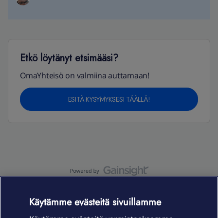
Etkö löytänyt etsimääsi?
OmaYhteisö on valmiina auttamaan!
ESITÄ KYSYMYKSESI TÄÄLLÄ!
OmaYhteisö-käyttöehdot
Accessibility statement
Käytämme evästeitä sivuillamme