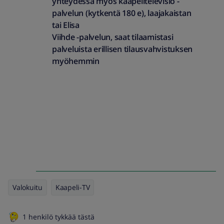
yhteydessä myös kaapelitelevisio -
palvelun (kytkentä 180 e), laajakaistan
tai Elisa
Viihde -palvelun, saat tilaamistasi
palveluista erillisen tilausvahvistuksen
myöhemmin
Valokuitu
Kaapeli-TV
1 henkilö tykkää tästä