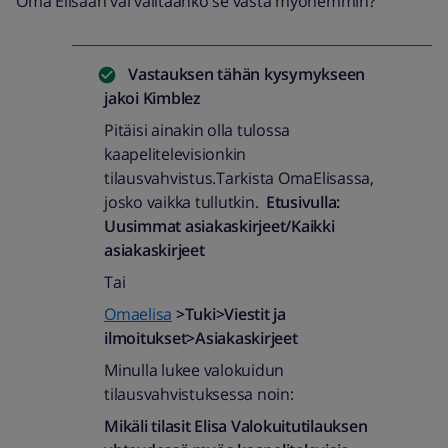
Oma Elisaan vai valitaanko se vasta myöhemmin?
Vastauksen tähän kysymykseen
jakoi
Kimblez
Pitäisi ainakin olla tulossa
kaapelitelevisionkin
tilausvahvistus.Tarkista OmaElisassa,
josko vaikka tullutkin.
Etusivulla:
Uusimmat asiakaskirjeet/Kaikki
asiakaskirjeet
Tai
Omaelisa
>Tuki>Viestit ja
ilmoitukset>Asiakaskirjeet
Minulla lukee valokuidun
tilausvahvistuksessa noin:
Mikäli tilasit Elisa Valokuitutilauksen