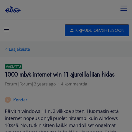
KIRJAUDU OMAYHTEISÖÖN
Laajakaista
VASTATTU
1000 mb/s internet win 11 ajureilla liian hidas
Forum|Forum|3 years ago
4 kommenttia
Kendar
K
Päivitin windows 11 n. 2 viikkoa sitten. Huomasin että
internet nopeus on yli puolet hitaampi kuin windows
10:ssä. No, tutkin sitten kaikki mahdolliset ongelmat