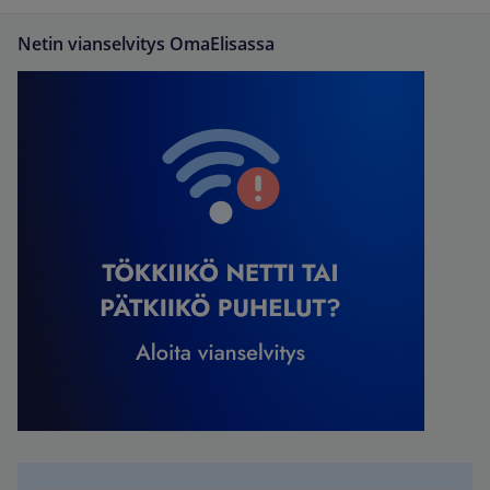
Netin vianselvitys OmaElisassa