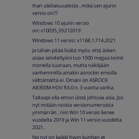
Ihan uteliaisuudesta , mikä sen ajurin
versio on??
WIndows 10 ajurin versio
on: v10035_05212019
WIndows 11 versio: v1168.1.714.2021
Ja tähän pitää lisätä myös, että äsken
asiaa selviteltyäni tuo 1000 megaa toimii
monella suoraan, mutta näköjään
vanhemmilla ainakin asrockin emoilla
välttämättä ei. Omani on ASROCK
AB350M-HDV R3.0 n. 3 vuotta vanha.
Taitaapi olla emon iästä johtuva asia. Jos
nyt mitään noista versionumeroista
ymmärrän , niin Win 10 versio lienee
vuodelta 2019 ja Win 11 versio vuodelta
2021.
No nyt on kaikki hyvin kunhan et