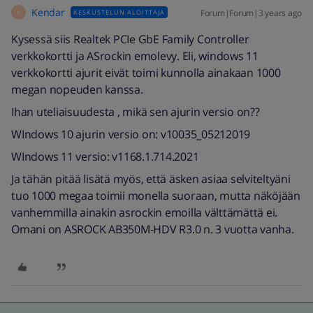
Kendar
Forum|Forum|3 years ago
KESKUSTELUN ALOITTAJA
K
Kysessä siis Realtek PCIe GbE Family Controller
verkkokortti ja ASrockin emolevy. Eli, windows 11
verkkokortti ajurit eivät toimi kunnolla ainakaan 1000
megan nopeuden kanssa.
Ihan uteliaisuudesta , mikä sen ajurin versio on??
WIndows 10 ajurin versio on: v10035_05212019
WIndows 11 versio: v1168.1.714.2021
Ja tähän pitää lisätä myös, että äsken asiaa selviteltyäni
tuo 1000 megaa toimii monella suoraan, mutta näköjään
vanhemmilla ainakin asrockin emoilla välttämättä ei.
Omani on ASROCK AB350M-HDV R3.0 n. 3 vuotta vanha.