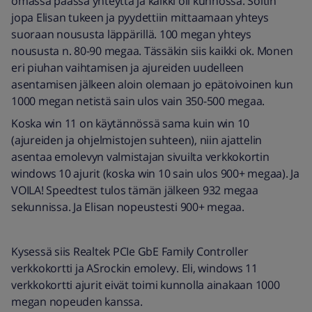
omassa päässä yhteyttä ja kaikki oli kunnossa. Soitin
jopa Elisan tukeen ja pyydettiin mittaamaan yhteys
suoraan noususta läppärillä. 100 megan yhteys
noususta n. 80-90 megaa. Tässäkin siis kaikki ok. Monen
eri piuhan vaihtamisen ja ajureiden uudelleen
asentamisen jälkeen aloin olemaan jo epätoivoinen kun
1000 megan netistä sain ulos vain 350-500 megaa.
Koska win 11 on käytännössä sama kuin win 10
(ajureiden ja ohjelmistojen suhteen), niin ajattelin
asentaa emolevyn valmistajan sivuilta verkkokortin
windows 10 ajurit (koska win 10 sain ulos 900+ megaa). Ja
VOILA! Speedtest tulos tämän jälkeen 932 megaa
sekunnissa. Ja Elisan nopeustesti 900+ megaa.
Kysessä siis Realtek PCIe GbE Family Controller
verkkokortti ja ASrockin emolevy. Eli, windows 11
verkkokortti ajurit eivät toimi kunnolla ainakaan 1000
megan nopeuden kanssa.