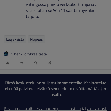
vahingossa päivitä verkkokortin ajuria ,
sillä sitähän se Win 11 saattaa hyvinkin
tarjota.
Laajakaista
Nopeus
1 henkilö tykkää tästä
Tämä keskustelu on suljettu kommenteilta. Keskustelua
ei enää päivitetä, eivätkä sen tiedot ole välttämättä ajan
tasalla.
Etsi samasta aiheesta uudempi keskustelu
tai
aloita uusi.