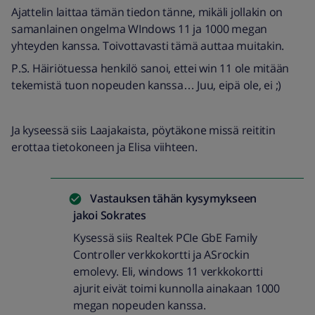
Ajattelin laittaa tämän tiedon tänne, mikäli jollakin on
samanlainen ongelma WIndows 11 ja 1000 megan
yhteyden kanssa. Toivottavasti tämä auttaa muitakin.
P.S. Häiriötuessa henkilö sanoi, ettei win 11 ole mitään
tekemistä tuon nopeuden kanssa… Juu, eipä ole, ei ;)
Ja kyseessä siis Laajakaista, pöytäkone missä reititin
erottaa tietokoneen ja Elisa viihteen.
Vastauksen tähän kysymykseen
jakoi
Sokrates
Kysessä siis Realtek PCIe GbE Family
Controller verkkokortti ja ASrockin
emolevy. Eli, windows 11 verkkokortti
ajurit eivät toimi kunnolla ainakaan 1000
megan nopeuden kanssa.