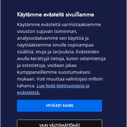
OmaYhteisö-käyttöehdot
Accessibility statement
Käytämme evästeitä sivuillamme
Käytämme evästeitä varmistaaksemme
sivuston sujuvan toiminnan,
Laitteet & liittymät
analysoidaksemme sen käyttöä ja
näyttääksemme sinulle sopivampaa
sisältöä, etuja ja tarjouksia. Evästeiden
Palvelut
avulla kerättyjä tietoja, kuten selaintietoja
ja ostotietoja, voidaan jakaa
Tuki
kumppaneillemme suostumuksesi
mukaan. Voit muuttaa valintojasi milloin
tahansa.
Lue lisää tietosuojasta ja
Ajankohtaista
evästeistä.
Elisa Oyj
HYVÄKSY KAIKKI
In English
VAIN VÄLTTÄMÄTTÖMÄT