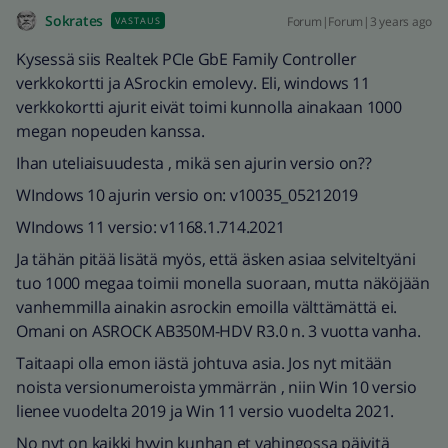
Sokrates
Forum|Forum|3 years ago
VASTAUS
Kysessä siis Realtek PCIe GbE Family Controller
verkkokortti ja ASrockin emolevy. Eli, windows 11
verkkokortti ajurit eivät toimi kunnolla ainakaan 1000
megan nopeuden kanssa.
Ihan uteliaisuudesta , mikä sen ajurin versio on??
WIndows 10 ajurin versio on: v10035_05212019
WIndows 11 versio: v1168.1.714.2021
Ja tähän pitää lisätä myös, että äsken asiaa selviteltyäni
tuo 1000 megaa toimii monella suoraan, mutta näköjään
vanhemmilla ainakin asrockin emoilla välttämättä ei.
Omani on ASROCK AB350M-HDV R3.0 n. 3 vuotta vanha.
Taitaapi olla emon iästä johtuva asia. Jos nyt mitään
noista versionumeroista ymmärrän , niin Win 10 versio
lienee vuodelta 2019 ja Win 11 versio vuodelta 2021.
No nyt on kaikki hyvin kunhan et vahingossa päivitä