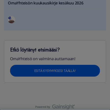
OmaYhteisön kuukausikirje kesäkuu 2026
Etkö löytänyt etsimääsi?
OmaYhteisö on valmiina auttamaan!
ESITÄ KYSYMYKSESI TÄÄLLÄ!