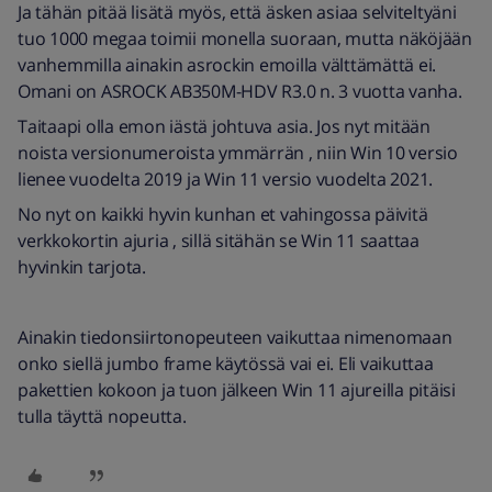
Ja tähän pitää lisätä myös, että äsken asiaa selviteltyäni
tuo 1000 megaa toimii monella suoraan, mutta näköjään
vanhemmilla ainakin asrockin emoilla välttämättä ei.
Omani on ASROCK AB350M-HDV R3.0 n. 3 vuotta vanha.
Taitaapi olla emon iästä johtuva asia. Jos nyt mitään
noista versionumeroista ymmärrän , niin Win 10 versio
lienee vuodelta 2019 ja Win 11 versio vuodelta 2021.
No nyt on kaikki hyvin kunhan et vahingossa päivitä
verkkokortin ajuria , sillä sitähän se Win 11 saattaa
hyvinkin tarjota.
Ainakin tiedonsiirtonopeuteen vaikuttaa nimenomaan
onko siellä jumbo frame käytössä vai ei. Eli vaikuttaa
pakettien kokoon ja tuon jälkeen Win 11 ajureilla pitäisi
tulla täyttä nopeutta.