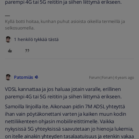
parempi 4G tai 5G reititin ja siihen liittymä erikseen.
Kyllä botti hoitaa, kunhan puhut asioista oikeilla termeillä ja
selkosuomella.
1 henkilö tykkää tästä
Patomiäs
Forum|Forum|4 years ago
VDSL kannattaa ja jos haluaa jotain varalle, erillinen
parempi 4G tai 5G reititin ja siihen liittymä erikseen.
Samoilla linjoilla ite. Aikonaan pidin 7M ADSL yhteyttä
ihan vain pöytäkonettani varten ja kaiken muun kodin
nettiliikenteen ohjasin mobiilireitittimelle. Vaikka
nykysissä 5G yhteyksissä saavutetaan jo hienoja lukemia,
on itelle ainakin yhteyden tasalaatuisuus ja etenkin vakaa