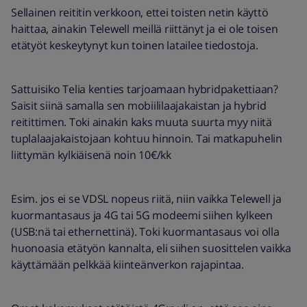
Sellainen reititin verkkoon, ettei toisten netin käyttö
haittaa, ainakin Telewell meillä riittänyt ja ei ole toisen
etätyöt keskeytynyt kun toinen latailee tiedostoja.
Sattuisiko Telia kenties tarjoamaan hybridpakettiaan?
Saisit siinä samalla sen mobiililaajakaistan ja hybrid
reitittimen. Toki ainakin kaks muuta suurta myy niitä
tuplalaajakaistojaan kohtuu hinnoin. Tai matkapuhelin
liittymän kylkiäisenä noin 10€/kk
Esim. jos ei se VDSL nopeus riitä, niin vaikka Telewell ja
kuormantasaus ja 4G tai 5G modeemi siihen kylkeen
(USB:nä tai ethernettinä). Toki kuormantasaus voi olla
huonoasia etätyön kannalta, eli siihen suosittelen vaikka
käyttämään pelkkää kiinteänverkon rajapintaa.