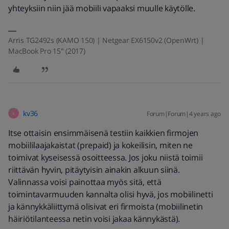
yhteyksiin niin jää mobiili vapaaksi muulle käytölle.
Arris TG2492s (KAMO 150) | Netgear EX6150v2 (OpenWrt) |
MacBook Pro 15" (2017)
kv36
Forum|Forum|4 years ago
K
Itse ottaisin ensimmäisenä testiin kaikkien firmojen
mobiililaajakaistat (prepaid) ja kokeilisin, miten ne
toimivat kyseisessä osoitteessa. Jos joku niistä toimii
riittävän hyvin, pitäytyisin ainakin alkuun siinä.
Valinnassa voisi painottaa myös sitä, että
toimintavarmuuden kannalta olisi hyvä, jos mobiilinetti
ja kännykkäliittymä olisivat eri firmoista (mobiilinetin
häiriötilanteessa netin voisi jakaa kännykästä).