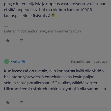
ping ollut ensisijaisia ja nopeus vasta toisena, vaikkakaan
ei siitä nopeudesta haittaa ole kun katsoo 100GB
latauspaketin edistymistä
Entinen moderaattori, nykyinen kommentaattori
wellu_76
Forum|Forum|4 years ago
W
Kun kyseessä on rivitalo, niin kannattaa kyllä olla yhtiön
hallintoon yhteydessä ennekuin alkaa kovin paljon
seiniin reikiä porailemaan 5G:n ulkoyksikköä varten.
Ulkomodeemin sijoitteluunkin voi yhtiöllä olla sanomista.