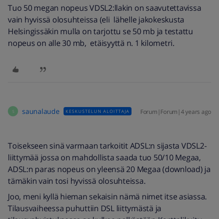
Tuo 50 megan nopeus VDSL2:llakin on saavutettavissa
vain hyvissä olosuhteissa (eli lähelle jakokeskusta
Helsingissäkin mulla on tarjottu se 50 mb ja testattu
nopeus on alle 30 mb, etäisyyttä n. 1 kilometri.
saunalaude
Forum|Forum|4 years ago
KESKUSTELUN ALOITTAJA
S
Toisekseen sinä varmaan tarkoitit ADSL:n sijasta VDSL2-
liittymää jossa on mahdollista saada tuo 50/10 Megaa,
ADSL:n paras nopeus on yleensä 20 Megaa (download) ja
tämäkin vain tosi hyvissä olosuhteissa.
Joo, meni kyllä hieman sekaisin nämä nimet itse asiassa.
Tilausvaiheessa puhuttiin DSL liittymästä ja