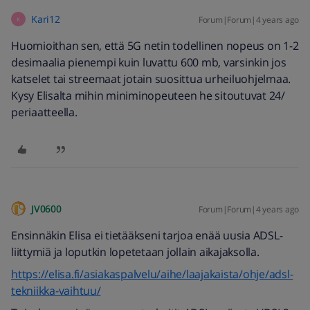
Kari12
Forum|Forum|4 years ago
K
Huomioithan sen, että 5G netin todellinen nopeus on 1-2
desimaalia pienempi kuin luvattu 600 mb, varsinkin jos
katselet tai streemaat jotain suosittua urheiluohjelmaa.
Kysy Elisalta mihin miniminopeuteen he sitoutuvat 24/
periaatteella.
JV0600
Forum|Forum|4 years ago
Ensinnäkin Elisa ei tietääkseni tarjoa enää uusia ADSL-
liittymiä ja loputkin lopetetaan jollain aikajaksolla.
https://elisa.fi/asiakaspalvelu/aihe/laajakaista/ohje/adsl-
tekniikka-vaihtuu/