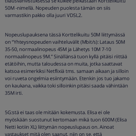
tilausvahvistuksessa se kulkee pelkästään Korttelikuitu
50M -nimellä. Nopeuden puolesta tämän on siis
varmastikin pakko olla juuri VDSL2.
Nopeuslupauksena tässä Korttelikuitu 50M liittymässä
on “Yhteysnopeuden vaihteluvälit (Mbit/s): Lataus 50M
35-50, normaalinopeus 45M ja Lähetys 10M 7-10
normaalinopeus 9M.” Sinällänsä tuon kyllä pitäisi riittää
etätöihin, mutta taloudessa on muita, jotka saattavat
katsoa esimerkiksi Netflixiä tms. samaan aikaan ja silloin
voi ruveta ongelmia esiintymään. Etenkin jos tuo jakamo
on kaukana, vaikka toki silloinkin pitäisi saada vähintään
35M irti.
5G:stä ei taas ole mitään kokemusta. Elisa ei ole
myöskään suostunut kertomaan mikä tuon 600M (Elisa
Netti kotiin XL) liittymän nopeuslupaus on. Ainoat
vastaukset mitä olen saanut, niin on se, että