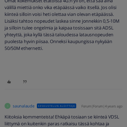
Omat kokemukset etätöistä 4G:n yli on, että saa aina
välillä miettiä onko vika etäpäässä vaiko itsellä. Jos olisi
kiinteä silloin voisi heti olettaa vian olevan etäpäässä.
Lisäksi tahtoo nopeudet laskea sinne jonnekkin 0,5-10M
ja silloin tulee ongelmia ja kaipaa tosissaan sitä ADSL
yhteyttä, joka kyllä tässä taloudessa latausnopeuden
puolesta hyvin piisaa. Onneksi kaupungissa nykyään
50/50M ethernetti.
saunalaude
Forum|Forum|4 years ago
KESKUSTELUN ALOITTAJA
S
Kiitoksia kommenteista! Ehkäpä tosiaan se kiinteä VDSL
liittymä on kuitenkin paras ratkaisu tässä kohtaa ja