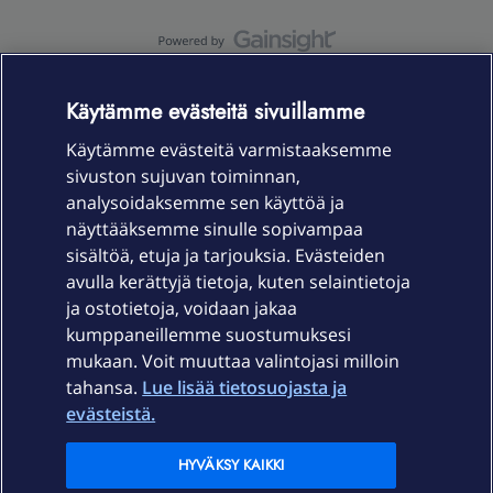
OmaYhteisö-käyttöehdot
Accessibility statement
Käytämme evästeitä sivuillamme
Käytämme evästeitä varmistaaksemme
sivuston sujuvan toiminnan,
Laitteet & liittymät
analysoidaksemme sen käyttöä ja
näyttääksemme sinulle sopivampaa
sisältöä, etuja ja tarjouksia. Evästeiden
Palvelut
avulla kerättyjä tietoja, kuten selaintietoja
ja ostotietoja, voidaan jakaa
Tuki
kumppaneillemme suostumuksesi
mukaan. Voit muuttaa valintojasi milloin
tahansa.
Lue lisää tietosuojasta ja
Ajankohtaista
evästeistä.
Elisa Oyj
HYVÄKSY KAIKKI