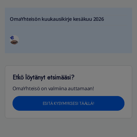
OmaYhteisön kuukausikirje kesäkuu 2026
Etkö löytänyt etsimääsi?
OmaYhteisö on valmiina auttamaan!
ESITÄ KYSYMYKSESI TÄÄLLÄ!