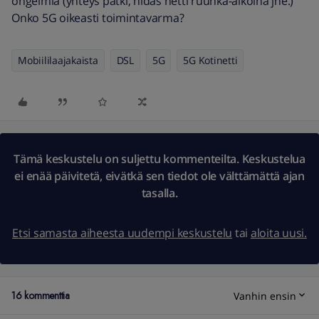
ongelmia (yhteys pätki, hidas netti ruuhka-aikoina jne.)
Onko 5G oikeasti toimintavarma?
Mobiililaajakaista
DSL
5G
5G Kotinetti
Tämä keskustelu on suljettu kommenteilta. Keskustelua
ei enää päivitetä, eivätkä sen tiedot ole välttämättä ajan
tasalla.
Etsi samasta aiheesta uudempi keskustelu
tai
aloita uusi.
16 kommenttia
Vanhin ensin