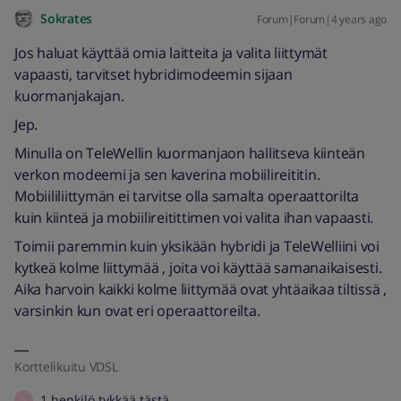
Sokrates
Forum|Forum|4 years ago
Jos haluat käyttää omia laitteita ja valita liittymät
vapaasti, tarvitset hybridimodeemin sijaan
kuormanjakajan.
Jep.
Minulla on TeleWellin kuormanjaon hallitseva kiinteän
verkon modeemi ja sen kaverina mobiilireititin.
Mobiililiittymän ei tarvitse olla samalta operaattorilta
kuin kiinteä ja mobiilireitittimen voi valita ihan vapaasti.
Toimii paremmin kuin yksikään hybridi ja TeleWelliini voi
kytkeä kolme liittymää , joita voi käyttää samanaikaisesti.
Aika harvoin kaikki kolme liittymää ovat yhtäaikaa tiltissä ,
varsinkin kun ovat eri operaattoreilta.
Korttelikuitu VDSL
1 henkilö tykkää tästä
I