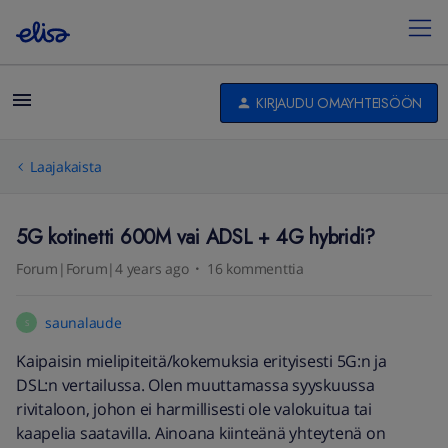
KIRJAUDU OMAYHTEISÖÖN
Laajakaista
5G kotinetti 600M vai ADSL + 4G hybridi?
Forum|Forum|4 years ago
16 kommenttia
saunalaude
S
Kaipaisin mielipiteitä/kokemuksia erityisesti 5G:n ja
DSL:n vertailussa. Olen muuttamassa syyskuussa
rivitaloon, johon ei harmillisesti ole valokuitua tai
kaapelia saatavilla. Ainoana kiinteänä yhteytenä on