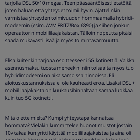
tarjolla DSL 50/10 megaa. Teen pääsääntöisesti etätöitä,
joten haluan että yhteydet toimii hyvin. Ajattelinkin
varmistaa yhteyden toimivuuden hommaamalla hybridi-
modeemin (esim. AVM FRITZ!Box 6890) ja siihen jonkun
operaattorin mobiililaajakaistan. Tällöin nopeutta pitäisi
saada mukavasti lisää ja myös toimintavarmuutta.
Elisa kuitenkin tarjoaa osoitteeseeni 5G kotinettiä. Vaikka
asennusmaksu tuosta meneekin, niin toisaalta myös tuo
hybridimodeemi on aika samoissa hinnoissa. Eli
aloituskustannuksissa ei ole kauheasti eroa. Lisäksi DSL +
mobiililaajakaista on kuukausihinnaltaan samaa luokkaa
kuin tuo 5G kotinetti.
Mitä olette mieltä? Kumpi yhteystapa kannattaa
hommata? Vieläkin kummittelee huonot muistot jostain
10v takaa kun yritti käyttää mobiililaajakaistaa ja aina oli