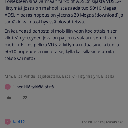
Toisekseen sinä varmaan tarkoitit ADSL:n sijasta VDSL2-
liittymää jossa on mahdollista saada tuo 50/10 Megaa,
ADSL:n paras nopeus on yleensä 20 Megaa (download) ja
tämäkin vain tosi hyvissä olosuhteissa.
En kauheasti panostaisi mobiiliin vaan itse ottaisin sen
kiinteän yhteyden joka on paljon tasalaatuisempi kuin
mobiili. Eli jos pelkkä VDSL2-liittymä riittää sinulla tuolla
50/10 nopeudella niin ota se, kyllä kai silläkin etätöitä
tekee vai mitä?
Mm. Elisa Viihde laajakaistalla, Elisa K1-liittymiä ym. Elisalta
1 henkilö tykkää tästä
K
Kari12
Forum|Forum|4 years ago
K