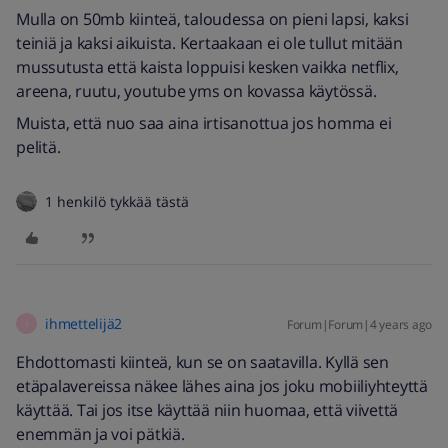
Mulla on 50mb kiinteä, taloudessa on pieni lapsi, kaksi
teiniä ja kaksi aikuista. Kertaakaan ei ole tullut mitään
mussutusta että kaista loppuisi kesken vaikka netflix,
areena, ruutu, youtube yms on kovassa käytössä.
Muista, että nuo saa aina irtisanottua jos homma ei
pelitä.
1 henkilö tykkää tästä
ihmettelijä2
Forum|Forum|4 years ago
I
Ehdottomasti kiinteä, kun se on saatavilla. Kyllä sen
etäpalavereissa näkee lähes aina jos joku mobiiliyhteyttä
käyttää. Tai jos itse käyttää niin huomaa, että viivettä
enemmän ja voi pätkiä.