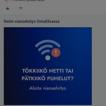
Netin vianselvitys OmaElisassa