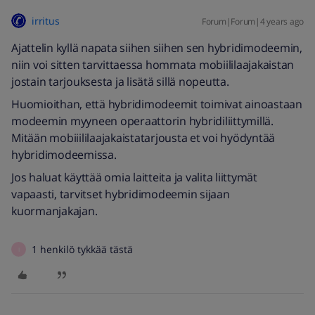
irritus
Forum|Forum|4 years ago
Ajattelin kyllä napata siihen siihen sen hybridimodeemin,
niin voi sitten tarvittaessa hommata mobiililaajakaistan
jostain tarjouksesta ja lisätä sillä nopeutta.
Huomioithan, että hybridimodeemit toimivat ainoastaan
modeemin myyneen operaattorin hybridiliittymillä.
Mitään mobiiililaajakaistatarjousta et voi hyödyntää
hybridimodeemissa.
Jos haluat käyttää omia laitteita ja valita liittymät
vapaasti, tarvitset hybridimodeemin sijaan
kuormanjakajan.
1 henkilö tykkää tästä
I