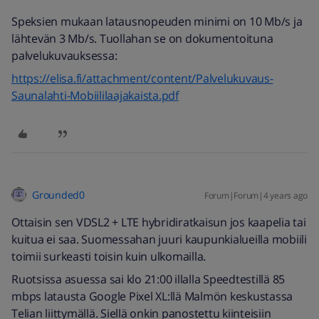
Speksien mukaan latausnopeuden minimi on 10 Mb/s ja
lähtevän 3 Mb/s. Tuollahan se on dokumentoituna
palvelukuvauksessa:
https://elisa.fi/attachment/content/Palvelukuvaus-
Saunalahti-Mobiililaajakaista.pdf
Grounded0
Forum|Forum|4 years ago
Ottaisin sen VDSL2 + LTE hybridiratkaisun jos kaapelia tai
kuitua ei saa. Suomessahan juuri kaupunkialueilla mobiili
toimii surkeasti toisin kuin ulkomailla.
Ruotsissa asuessa sai klo 21:00 illalla Speedtestillä 85
mbps latausta Google Pixel XL:llä Malmön keskustassa
Telian liittymällä. Siellä onkin panostettu kiinteisiin