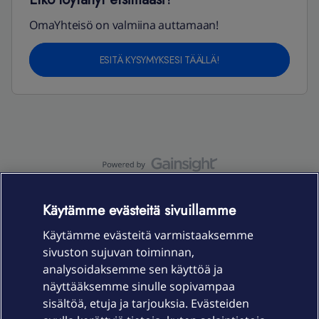
OmaYhteisö on valmiina auttamaan!
ESITÄ KYSYMYKSESI TÄÄLLÄ!
OmaYhteisö-käyttöehdot
Accessibility statement
Käytämme evästeitä sivuillamme
Käytämme evästeitä varmistaaksemme
sivuston sujuvan toiminnan,
Laitteet & liittymät
analysoidaksemme sen käyttöä ja
näyttääksemme sinulle sopivampaa
sisältöä, etuja ja tarjouksia. Evästeiden
Palvelut