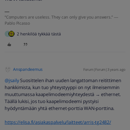
“Computers are useless. They can only give you answers.” ―
Pablo Picasso
2 henkilöä tykkää tästä
J
Anspandeemus
Forum|Forum|3 years ago
@jsaily
Suosittelen ihan uuden langattoman reitittimen
hankkimista, kun tuo yhteystyyppi on nyt ilmeisemmin
muuttumassa kaapelimodeemiyhteydestä → ethernet.
Täällä lukisi, jos tuo kaapelimodeemi pystyisi
hyödyntämään yhtä ethernet-porttia WAN-porttina.
https://elisa.fi/asiakaspalvelu/laitteet/arris-tg2482/