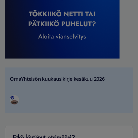
OmaYhteisön kuukausikirje kesäkuu 2026
Etkö löytänyt etsimääsi?