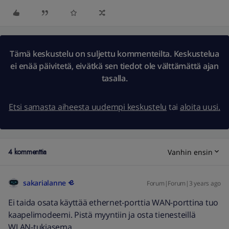
Tämä keskustelu on suljettu kommenteilta. Keskustelua
ei enää päivitetä, eivätkä sen tiedot ole välttämättä ajan
tasalla.
Etsi samasta aiheesta uudempi keskustelu
tai
aloita uusi.
4 kommenttia
Vanhin ensin
sakarialanne
Forum|Forum|3 years ago
Ei taida osata käyttää ethernet-porttia WAN-porttina tuo
kaapelimodeemi. Pistä myyntiin ja osta tienesteillä
WLAN-tukiasema.