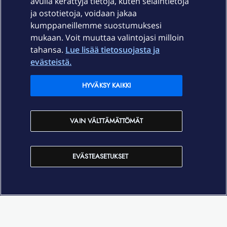
avulla kerättyjä tietoja, kuten selaintietoja
ja ostotietoja, voidaan jakaa
Tuki
kumppaneillemme suostumuksesi
mukaan. Voit muuttaa valintojasi milloin
tahansa.
Lue lisää tietosuojasta ja
Ajankohtaista
evästeistä.
Elisa Oyj
HYVÄKSY KAIKKI
In English
VAIN VÄLTTÄMÄTTÖMÄT
På Svenska
EVÄSTEASETUKSET
Sopimusehdot
Tietosuoja
Saavutettavuus
Evästeasetukset
Tekijänoikeudet © 2026 Elisa Oyj.