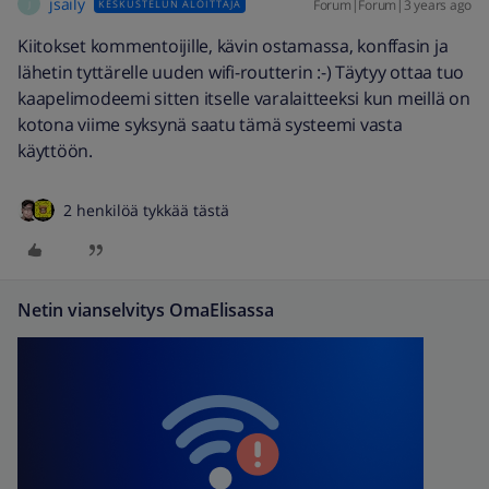
jsaily
Forum|Forum|3 years ago
KESKUSTELUN ALOITTAJA
J
Kiitokset kommentoijille, kävin ostamassa, konffasin ja
lähetin tyttärelle uuden wifi-routterin :-) Täytyy ottaa tuo
kaapelimodeemi sitten itselle varalaitteeksi kun meillä on
kotona viime syksynä saatu tämä systeemi vasta
käyttöön.
2 henkilöä tykkää tästä
Netin vianselvitys OmaElisassa