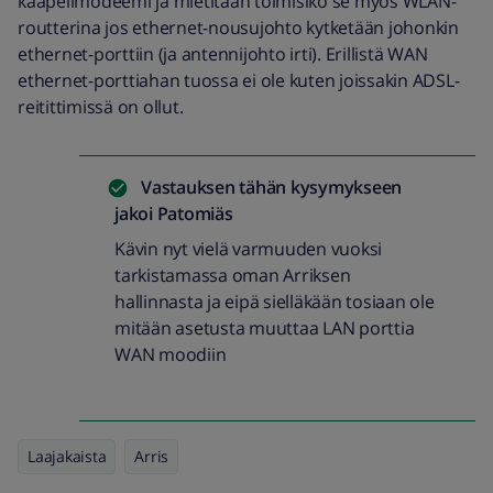
kaapelimodeemi ja mietitään toimisiko se myös WLAN-
routterina jos ethernet-nousujohto kytketään johonkin
ethernet-porttiin (ja antennijohto irti). Erillistä WAN
ethernet-porttiahan tuossa ei ole kuten joissakin ADSL-
reitittimissä on ollut.
Vastauksen tähän kysymykseen
jakoi
Patomiäs
Kävin nyt vielä varmuuden vuoksi
tarkistamassa oman Arriksen
hallinnasta ja eipä sielläkään tosiaan ole
mitään asetusta muuttaa LAN porttia
WAN moodiin
Laajakaista
Arris