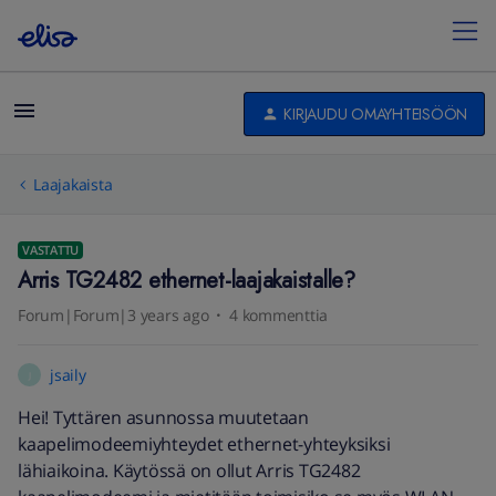
KIRJAUDU OMAYHTEISÖÖN
Laajakaista
VASTATTU
Arris TG2482 ethernet-laajakaistalle?
Forum|Forum|3 years ago
4 kommenttia
jsaily
J
Hei! Tyttären asunnossa muutetaan
kaapelimodeemiyhteydet ethernet-yhteyksiksi
lähiaikoina. Käytössä on ollut Arris TG2482