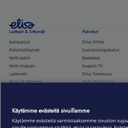
Laitteet & liittymät
Palvelut
Kampanjat
Elisa Viihde
Puhelinliittymät
Suoratoistopalvelut
Netti kotiin
Bookbeat
Netti mukaan
Kaapeli-TV
Laitenetti
Elisa Tietoturva
Prepaid-liittymät
Kodin Tietoturva
Puhelimet ja tarvikkeet
Mobiilivarmenne
Tietotekniikka
Kuka soittaa
Pelaaminen
Sähköpostipalvelu
Käytämme evästeitä sivuillamme
TV & audio
Elisa Kotiverkko
Käytämme evästeitä varmistaaksemme sivuston suju
Kodinkoneet
Elisa Pilvilinna
sinulle sopivampaa sisältöä, etuja ja tarjouksia. Eväste