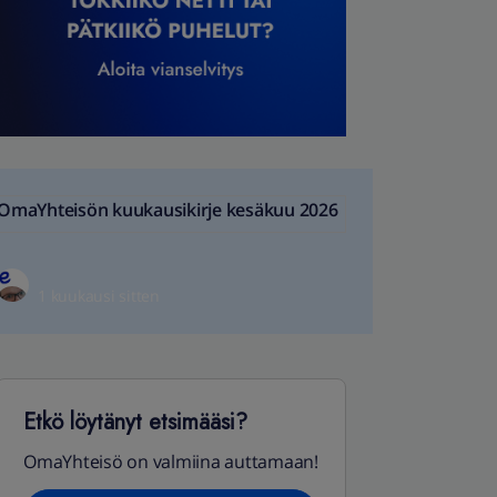
OmaYhteisön kuukausikirje kesäkuu 2026
1 kuukausi sitten
Etkö löytänyt etsimääsi?
OmaYhteisö on valmiina auttamaan!