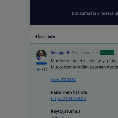
Etsi samasta aiheesta 
4 kommenttia
Snouppi
Elisalainen
VASTAUS
Modeemeihin ei ole pystynyt pitk
Muutokset tehdään suoraan modeem
+17
Arris TG2482
Paikallinen hallinta
https://192.168.0.1
Käyttäjätunnus
admin