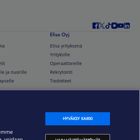
Elisa Oyj
lma
Elisa yrityksenä
Yrityksille
lit
Operaattoreille
lle ja nuorille
Rekrytointi
apselle
Tiedotteet
In English
isan asiakkaille
Customer Service
OmaElisa Self Service
HYVÄKSY KAIKKI
Moving to Finland
semme
Elisa Corporation
ja, voidaan