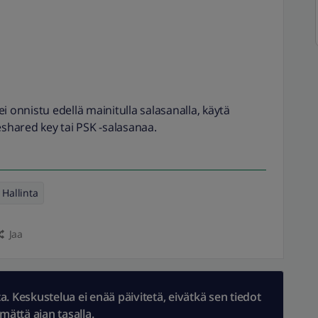
i onnistu edellä mainitulla salasanalla, käytä
hared key tai PSK -salasanaa.
Hallinta
Jaa
 Keskustelua ei enää päivitetä, eivätkä sen tiedot
ämättä ajan tasalla.