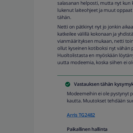
salasanan helposti, mutta nyt kun 
lukenut laiteohjeet ja muut oppaa
tähän.
Netti on pätkinyt nyt jo jonkin aikaa
katkeilee välillä kokonaan ja yhdi
vianmäärityksen mukaan, netti toimi
ollut kyseinen kotiboksi nyt vähän
Huoltolistasta en myöskään löytänyt
uutta modeemia, koska siihen ei ol
Vastauksen tähän kysymyk
Modeemeihin ei ole pystynyt 
kautta. Muutokset tehdään su
Arris TG2482
Paikallinen hallinta