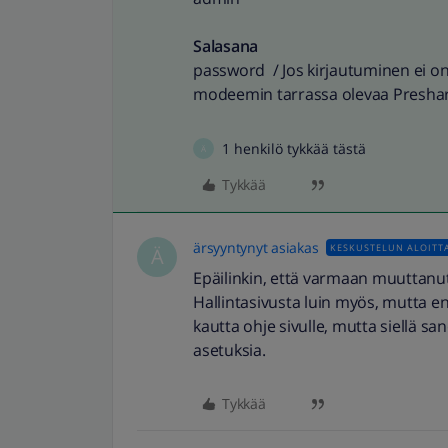
Salasana
password / Jos kirjautuminen ei onn
modeemin tarrassa olevaa Preshare
1 henkilö tykkää tästä
Ä
Tykkää
ärsyyntynyt asiakas
KESKUSTELUN ALOITT
Ä
Epäilinkin, että varmaan muuttanut 
Hallintasivusta luin myös, mutta en 
kautta ohje sivulle, mutta siellä 
asetuksia.
Tykkää