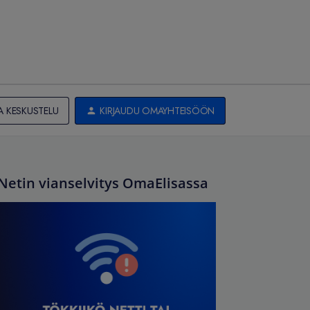
A KESKUSTELU
KIRJAUDU OMAYHTEISÖÖN
Netin vianselvitys OmaElisassa