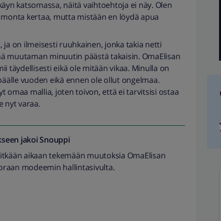
käyn katsomassa, näitä vaihtoehtoja ei näy. Olen
t monta kertaa, mutta mistään en löydä apua
, ja on ilmeisesti ruuhkainen, jonka takia netti
stää muutaman minuutin päästä takaisin. OmaElisan
i täydellisesti eikä ole mitään vikaa. Minulla on
 päälle vuoden eikä ennen ole ollut ongelmaa.
 omaa mallia, joten toivon, että ei tarvitsisi ostaa
e nyt varaa.
seen jakoi
Snouppi
pitkään aikaan tekemään muutoksia OmaElisan
oraan modeemin hallintasivulta.