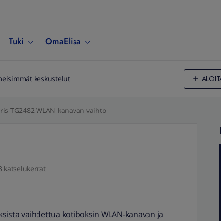
Tuki
OmaElisa
ALOIT
meisimmät keskustelut
rris TG2482 WLAN-kanavan vaihto
3 katselukerrat
sista vaihdettua kotiboksin WLAN-kanavan ja