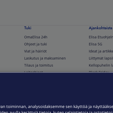
Tuki
Ajankohtaista
OmaElisa 24h
Elisa Etuohje
Ohjeet ja tuki
Elisa 5G
Viat ja häiriöt
Ideat ja artikke
Laskutus ja maksaminen
Liittymät lapsi
Tilaus ja toimitus
Kellopuhelin l
Laiteohjeet
Black Friday
Asiakaspalvelun yhteystiedot
Huippuetuja El
Soita Omagurulle
OmaYhteisö
Myymälät ja myyntipisteet
van toiminnan, analysoidaksemme sen käyttöä ja näyttääk
Kuuluvuuskartta
iden avulla kerättyjä tietoja, kuten selaintietoja ja ostotieto