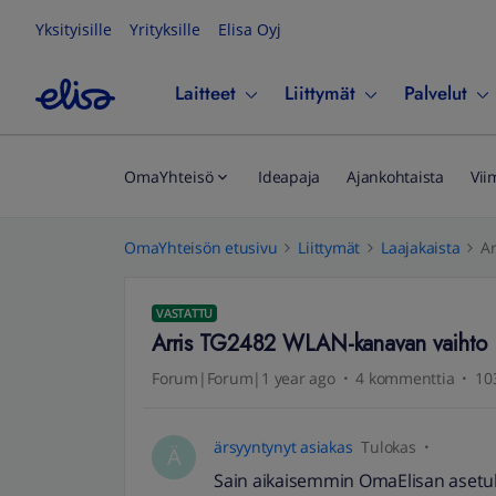
Yksityisille
Yrityksille
Elisa Oyj
Laitteet
Liittymät
Palvelut
OmaYhteisö
Ideapaja
Ajankohtaista
Vii
OmaYhteisön etusivu
Liittymät
Laajakaista
A
VASTATTU
Arris TG2482 WLAN-kanavan vaihto
Forum|Forum|1 year ago
4 kommenttia
10
ärsyyntynyt asiakas
Tulokas
Ä
Sain aikaisemmin OmaElisan asetuk