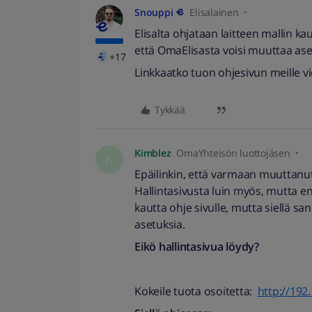
Snouppi
Elisalainen
Elisalta ohjataan laitteen mallin k
että OmaElisasta voisi muuttaa ase
+17
Linkkaatko tuon ohjesivun meille vi
Tykkää
Kimblez
OmaYhteisön luottojäsen
K
Epäilinkin, että varmaan muuttanut 
Hallintasivusta luin myös, mutta en 
kautta ohje sivulle, mutta siellä 
asetuksia.
Eikö hallintasivua löydy?
Kokeile tuota osoitetta:
http://192