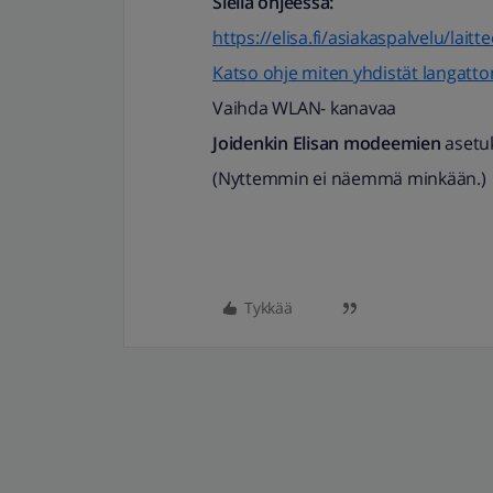
Siellä ohjeessa:
https://elisa.fi/asiakaspalvelu/laitt
Katso ohje miten yhdistät langat
Vaihda WLAN- kanavaa
Joidenkin Elisan modeemien
asetuk
(Nyttemmin ei näemmä minkään.)
Tykkää