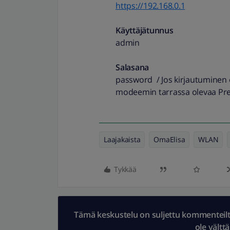
https://192.168.0.1
Käyttäjätunnus
admin
Salasana
password / Jos kirjautuminen e
modeemin tarrassa olevaa Pres
Laajakaista
OmaElisa
WLAN
Tykkää
Tämä keskustelu on suljettu kommenteilta.
ole vältt