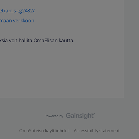
eet/arris-tg2482/
tomaan verkkoon
sia voit hallita OmaElisan kautta.
OmaYhteisö-käyttöehdot
Accessibility statement