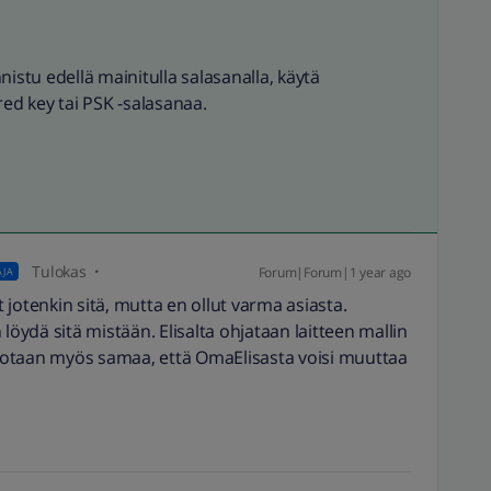
istu edellä mainitulla salasanalla, käytä
d key tai PSK -salasanaa.
Tulokas
Forum|Forum|1 year ago
AJA
jotenkin sitä, mutta en ollut varma asiasta.
löydä sitä mistään. Elisalta ohjataan laitteen mallin
sanotaan myös samaa, että OmaElisasta voisi muuttaa