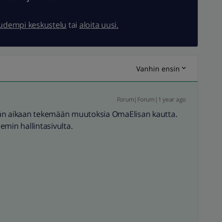
uudempi keskustelu
tai
aloita uusi.
Vanhin ensin
Forum|Forum|1 year ago
ään aikaan tekemään muutoksia OmaElisan kautta.
in hallintasivulta.