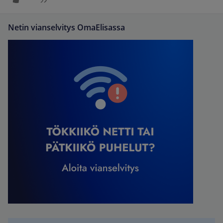
Netin vianselvitys OmaElisassa