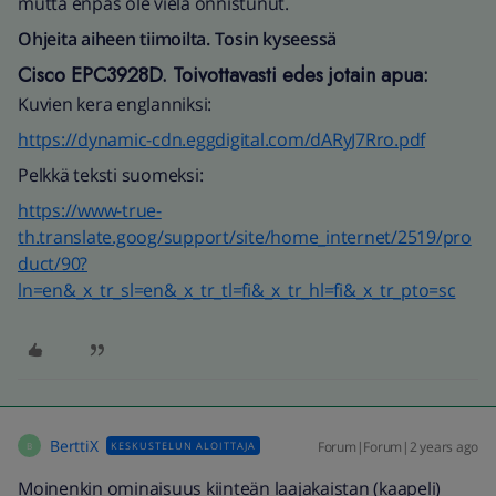
mutta enpäs ole vielä onnistunut.
Ohjeita aiheen tiimoilta. Tosin kyseessä
Cisco EPC3928D. Toivottavasti edes jotain apua:
Kuvien kera englanniksi:
https://dynamic-cdn.eggdigital.com/dARyJ7Rro.pdf
Pelkkä teksti suomeksi:
https://www-true-
th.translate.goog/support/site/home_internet/2519/pro
duct/90?
ln=en&_x_tr_sl=en&_x_tr_tl=fi&_x_tr_hl=fi&_x_tr_pto=sc
BerttiX
Forum|Forum|2 years ago
KESKUSTELUN ALOITTAJA
B
Moinenkin ominaisuus kiinteän laajakaistan (kaapeli)