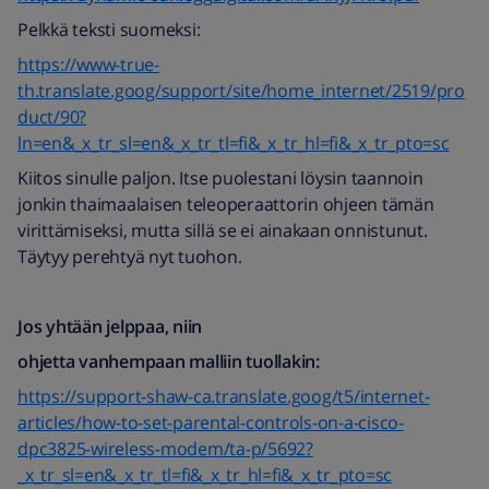
Pelkkä teksti suomeksi:
https://www-true-
th.translate.goog/support/site/home_internet/2519/pro
duct/90?
ln=en&_x_tr_sl=en&_x_tr_tl=fi&_x_tr_hl=fi&_x_tr_pto=sc
Kiitos sinulle paljon. Itse puolestani löysin taannoin
jonkin thaimaalaisen teleoperaattorin ohjeen tämän
virittämiseksi, mutta sillä se ei ainakaan onnistunut.
Täytyy perehtyä nyt tuohon.
Jos yhtään jelppaa, niin
ohjetta vanhempaan malliin tuollakin:
https://support-shaw-ca.translate.goog/t5/internet-
articles/how-to-set-parental-controls-on-a-cisco-
dpc3825-wireless-modem/ta-p/5692?
_x_tr_sl=en&_x_tr_tl=fi&_x_tr_hl=fi&_x_tr_pto=sc