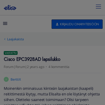
KIRJAUDU OMAYHTEISÖÖN
Laajakaista
VASTATTU
Cisco EPC3928AD lapsilukko
Forum|Forum|2 years ago
4 kommenttia
BerttiX
B
Moinenkin ominaisuus kiinteän laajakaistan (kaapeli)
reitittimestä löytyy, mutta Elisalta en ole löytänyt ohjetta
siihen. Oletteko saaneet toimimaan? Olisi tarpeen