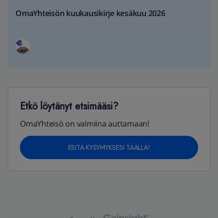
OmaYhteisön kuukausikirje kesäkuu 2026
Etkö löytänyt etsimääsi?
OmaYhteisö on valmiina auttamaan!
ESITÄ KYSYMYKSESI TÄÄLLÄ!