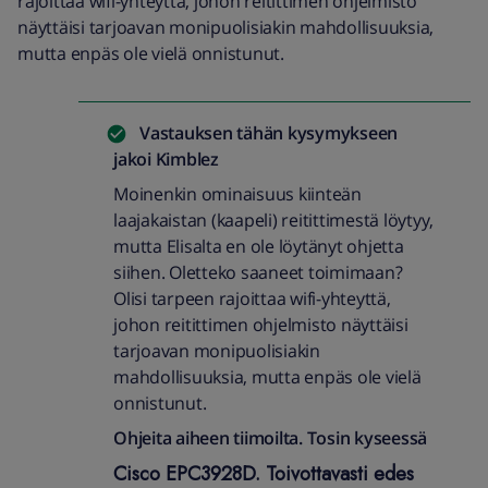
rajoittaa wifi-yhteyttä, johon reitittimen ohjelmisto
näyttäisi tarjoavan monipuolisiakin mahdollisuuksia,
mutta enpäs ole vielä onnistunut.
Vastauksen tähän kysymykseen
jakoi
Kimblez
Moinenkin ominaisuus kiinteän
laajakaistan (kaapeli) reitittimestä löytyy,
mutta Elisalta en ole löytänyt ohjetta
siihen. Oletteko saaneet toimimaan?
Olisi tarpeen rajoittaa wifi-yhteyttä,
johon reitittimen ohjelmisto näyttäisi
tarjoavan monipuolisiakin
mahdollisuuksia, mutta enpäs ole vielä
onnistunut.
Ohjeita aiheen tiimoilta. Tosin kyseessä
Cisco EPC3928D. Toivottavasti edes