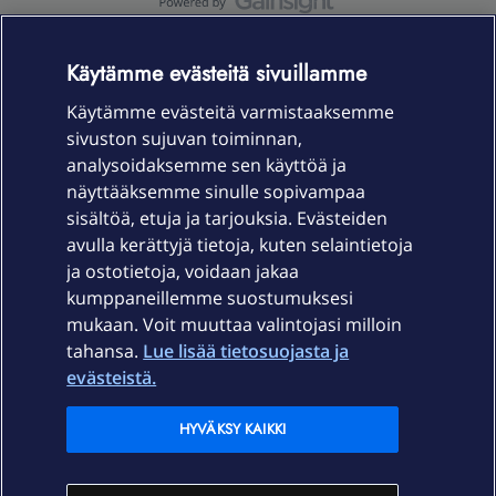
OmaYhteisö-käyttöehdot
Accessibility statement
Käytämme evästeitä sivuillamme
Käytämme evästeitä varmistaaksemme
sivuston sujuvan toiminnan,
Laitteet & liittymät
analysoidaksemme sen käyttöä ja
näyttääksemme sinulle sopivampaa
sisältöä, etuja ja tarjouksia. Evästeiden
Palvelut
avulla kerättyjä tietoja, kuten selaintietoja
ja ostotietoja, voidaan jakaa
Tuki
kumppaneillemme suostumuksesi
mukaan. Voit muuttaa valintojasi milloin
tahansa.
Lue lisää tietosuojasta ja
Ajankohtaista
evästeistä.
Elisa Oyj
HYVÄKSY KAIKKI
In English