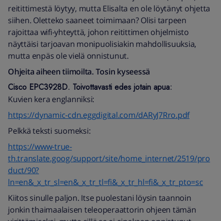
reitittimestä löytyy, mutta Elisalta en ole löytänyt ohjetta
siihen. Oletteko saaneet toimimaan? Olisi tarpeen
rajoittaa wifi-yhteyttä, johon reitittimen ohjelmisto
näyttäisi tarjoavan monipuolisiakin mahdollisuuksia,
mutta enpäs ole vielä onnistunut.
Ohjeita aiheen tiimoilta. Tosin kyseessä
Cisco EPC3928D. Toivottavasti edes jotain apua:
Kuvien kera englanniksi:
https://dynamic-cdn.eggdigital.com/dARyJ7Rro.pdf
Pelkkä teksti suomeksi:
https://www-true-
th.translate.goog/support/site/home_internet/2519/pro
duct/90?
ln=en&_x_tr_sl=en&_x_tr_tl=fi&_x_tr_hl=fi&_x_tr_pto=sc
Kiitos sinulle paljon. Itse puolestani löysin taannoin
jonkin thaimaalaisen teleoperaattorin ohjeen tämän