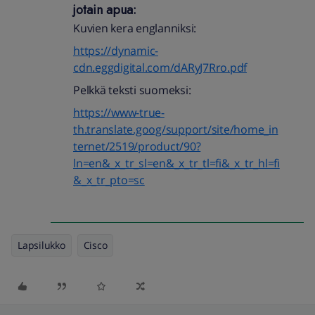
jotain apua:
Kuvien kera englanniksi:
https://dynamic-
cdn.eggdigital.com/dARyJ7Rro.pdf
Pelkkä teksti suomeksi:
https://www-true-
th.translate.goog/support/site/home_in
ternet/2519/product/90?
ln=en&_x_tr_sl=en&_x_tr_tl=fi&_x_tr_hl=fi
&_x_tr_pto=sc
Lapsilukko
Cisco