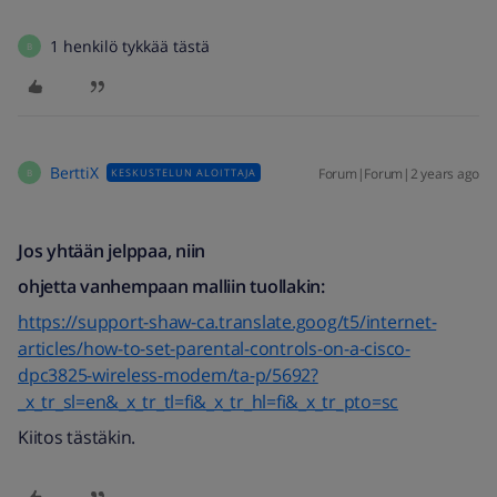
1 henkilö tykkää tästä
B
BerttiX
Forum|Forum|2 years ago
KESKUSTELUN ALOITTAJA
B
Jos yhtään jelppaa, niin
ohjetta vanhempaan malliin tuollakin:
https://support-shaw-ca.translate.goog/t5/internet-
articles/how-to-set-parental-controls-on-a-cisco-
dpc3825-wireless-modem/ta-p/5692?
_x_tr_sl=en&_x_tr_tl=fi&_x_tr_hl=fi&_x_tr_pto=sc
Kiitos tästäkin.