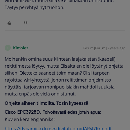
virittämiseksi, mutta sillä se ei ainakaan onnistunut.
Täytyy perehtyä nyt tuohon.
Kimblez
Forum|Forum|2 years ago
K
Moinenkin ominaisuus kiinteän laajakaistan (kaapeli)
reitittimestä löytyy, mutta Elisalta en ole löytänyt ohjetta
siihen. Oletteko saaneet toimimaan? Olisi tarpeen
rajoittaa wifi-yhteyttä, johon reitittimen ohjelmisto
näyttäisi tarjoavan monipuolisiakin mahdollisuuksia,
mutta enpäs ole vielä onnistunut.
Ohjeita aiheen tiimoilta. Tosin kyseessä
Cisco EPC3928D. Toivottavasti edes jotain apua:
Kuvien kera englanniksi:
https://dynamic-cdn.eggdigital.com/dARyJ7Rro.pdf