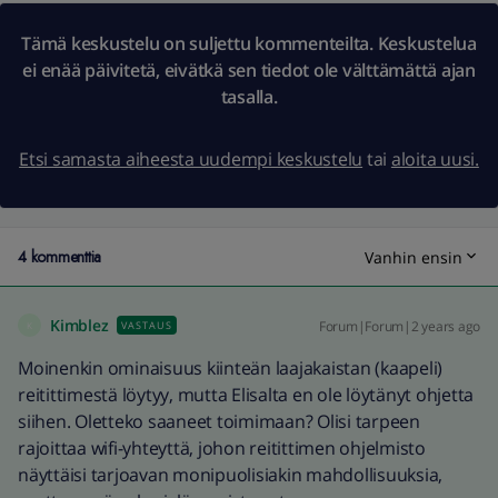
Tämä keskustelu on suljettu kommenteilta. Keskustelua
ei enää päivitetä, eivätkä sen tiedot ole välttämättä ajan
tasalla.
Etsi samasta aiheesta uudempi keskustelu
tai
aloita uusi.
4 kommenttia
Vanhin ensin
Kimblez
Forum|Forum|2 years ago
VASTAUS
K
Moinenkin ominaisuus kiinteän laajakaistan (kaapeli)
reitittimestä löytyy, mutta Elisalta en ole löytänyt ohjetta
siihen. Oletteko saaneet toimimaan? Olisi tarpeen
rajoittaa wifi-yhteyttä, johon reitittimen ohjelmisto
näyttäisi tarjoavan monipuolisiakin mahdollisuuksia,